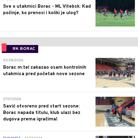
Sve o utakmici Borac - ML Vitebsk: Kad
počinje, ko prenosi i koliki je ulog?
RK BORAC
0
05.08.2026.
Borac m:tel zakazao osam kontrolnih
utakmica pred početak nove sezone
0
27.07.2026.
Savić otvoreno pred start sezone:
Borac napada titulu, klub ulazi bez
dugova prema igračima!
0