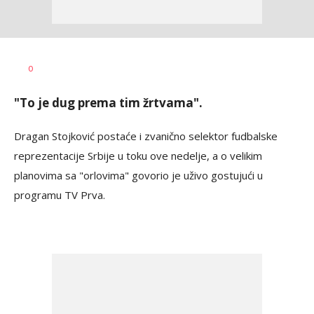
Bojan
AUTOR
0
Jakovljević
"To je dug prema tim žrtvama".
Dragan Stojković postaće i zvanično selektor fudbalske
reprezentacije Srbije u toku ove nedelje, a o velikim
planovima sa "orlovima" govorio je uživo gostujući u
programu TV Prva.