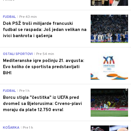
0
FUDBAL
Pre 43 min
|
Dok PSŽ troši milijarde francuski
fudbal se raspada: Još jedan velikan na
ivici bankrota i gašenja
0
OSTALI SPORTOVI
Pre 54 min
|
Mediteranske igre počinju 21. avgusta:
Evo koliko će sportista predstavljati
BiH!
0
FUDBAL
Pre 1 h
|
Borcu stigla "čestitka" iz UEFA pred
dvomeč sa Bjelorusima: Crveno-plavi
moraju da plate 12.750 evra!
0
KOŠARKA
Pre 1 h
|