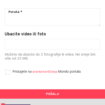
Ubacite video ili foto
Možete da ubacite do 3 fotografije ili videa. Ne smije biti
više od 25 MB.
Pristajete na
Mondo portala.
pravila korišćenja
POŠALJI