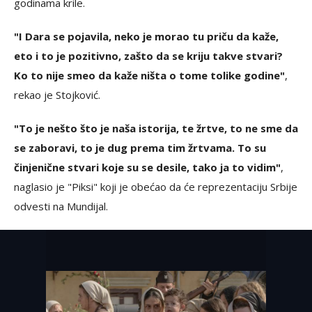
godinama krile.
"I Dara se pojavila, neko je morao tu priču da kaže,
eto i to je pozitivno, zašto da se kriju takve stvari?
Ko to nije smeo da kaže ništa o tome tolike godine"
,
rekao je Stojković.
"To je nešto što je naša istorija, te žrtve, to ne sme da
se zaboravi, to je dug prema tim žrtvama. To su
činjenične stvari koje su se desile, tako ja to vidim"
,
naglasio je "Piksi" koji je obećao da će reprezentaciju Srbije
odvesti na Mundijal.