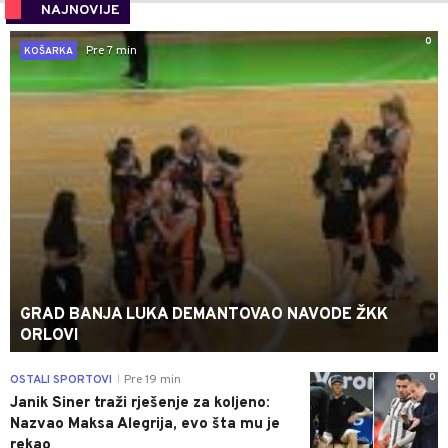
NAJNOVIJE
0
Pre 7 min
KOŠARKA
GRAD BANJA LUKA DEMANTOVAO NAVODE ŽKK
ORLOVI
0
OSTALI SPORTOVI
Pre 19 min
|
Janik Siner traži rješenje za koljeno:
Nazvao Maksa Alegrija, evo šta mu je
rekao