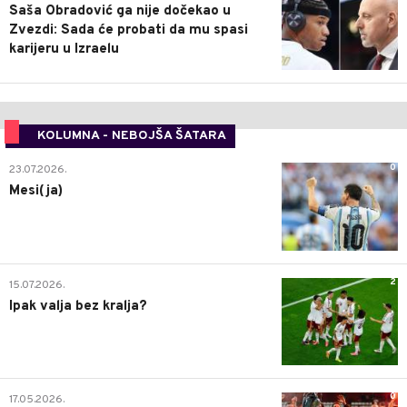
Saša Obradović ga nije dočekao u
Zvezdi: Sada će probati da mu spasi
karijeru u Izraelu
KOLUMNA - NEBOJŠA ŠATARA
0
23.07.2026.
Mesi(ja)
2
15.07.2026.
Ipak valja bez kralja?
0
17.05.2026.