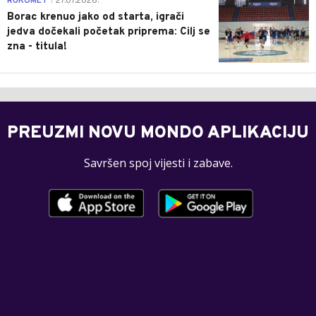
RUKOMET
27.07.2026.
|
Borac krenuo jako od starta, igrači
jedva dočekali početak priprema: Cilj se
zna - titula!
PREUZMI NOVU MONDO APLIKACIJU
Savršen spoj vijesti i zabave.