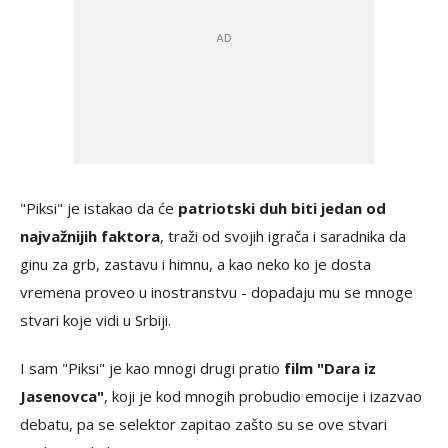
"Piksi" je istakao da će
patriotski duh biti jedan od
najvažnijih faktora
, traži od svojih igrača i saradnika da
ginu za grb, zastavu i himnu, a kao neko ko je dosta
vremena proveo u inostranstvu - dopadaju mu se mnoge
stvari koje vidi u Srbiji.
I sam "Piksi" je kao mnogi drugi pratio
film "Dara iz
Jasenovca"
, koji je kod mnogih probudio emocije i izazvao
debatu, pa se selektor zapitao zašto su se ove stvari