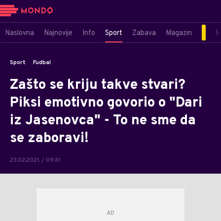
Naslovna
Najnovije
Info
Sport
Zabava
Magazin
M
Sport
Fudbal
Zašto se kriju takve stvari?
Piksi emotivno govorio o "Dari
iz Jasenovca" - To ne sme da
se zaboravi!
23.02.2021. / 09:31