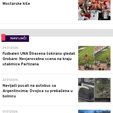
Mostarske kiše
NAVIJAČI
0
24.07.2026.
Fudbaleri UNA Štrasena šokirano gledali
Grobare: Nevjerovatna scena na kraju
utakmice Partizana
0
22.07.2026.
Navijači pucali na autobus sa
Argentincima: Dvojica su prebačena u
bolnicu
1
07.07.2026.