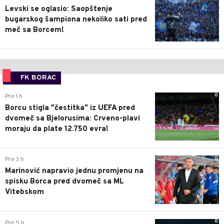
Levski se oglasio: Saopštenje
bugarskog šampiona nekoliko sati pred
meč sa Borcem!
FK BORAC
0
Pre 1 h
Borcu stigla "čestitka" iz UEFA pred
dvomeč sa Bjelorusima: Crveno-plavi
moraju da plate 12.750 evra!
0
Pre 3 h
Marinović napravio jednu promjenu na
spisku Borca pred dvomeč sa ML
Vitebskom
0
Pre 5 h