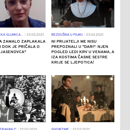
KA GLUMICA...
23.02.2021.
BEZDUŠNA U FILMU
23.02.2021.
|
|
NA ZAMALO ZAPLAKALA
NI PRIJATELJI ME NISU
JI DOK JE PRIČALA O
PREPOZNALI U "DARI": NJEN
Z JASENOVCA"
POGLED LEDI KRV U VENAMA, A
IZA KOSTIMA ČASNE SESTRE
KRIJE SE LJEPOTICA!
0
0
 TRAVANJ"
22.02.2021.
SHOWTIME
22.02.2021.
|
|