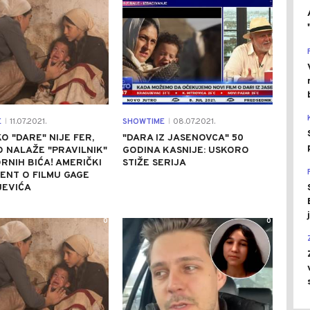
E
11.07.2021.
SHOWTIME
08.07.2021.
|
|
O "DARE" NIJE FER,
"DARA IZ JASENOVCA" 50
O NALAŽE "PRAVILNIK"
GODINA KASNIJE: USKORO
RNIH BIĆA! AMERIČKI
STIŽE SERIJA
ENT O FILMU GAGE
JEVIĆA
0
0