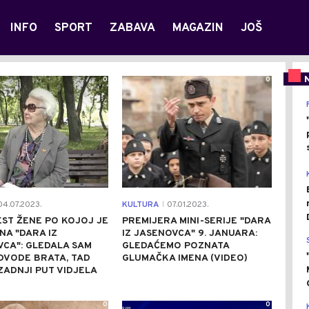
INFO
SPORT
ZABAVA
MAGAZIN
JOŠ
0
0
4.07.2023.
KULTURA
07.01.2023.
|
EST ŽENE PO KOJOJ JE
PREMIJERA MINI-SERIJE "DARA
NA "DARA IZ
IZ JASENOVCA" 9. JANUARA:
CA": GLEDALA SAM
GLEDAĆEMO POZNATA
DVODE BRATA, TAD
GLUMAČKA IMENA (VIDEO)
ZADNJI PUT VIDJELA
0
0