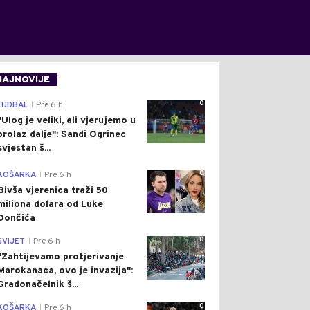
NAJNOVIJE
0
FUDBAL
Pre 6 h
|
"Ulog je veliki, ali vjerujemo u
prolaz dalje": Sandi Ogrinec
svjestan š...
0
KOŠARKA
Pre 6 h
|
Bivša vjerenica traži 50
miliona dolara od Luke
Dončića
0
SVIJET
Pre 6 h
|
"Zahtijevamo protjerivanje
Marokanaca, ovo je invazija":
Gradonačelnik š...
0
KOŠARKA
Pre 6 h
|