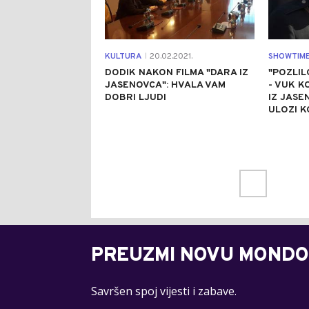
KULTURA
20.02.2021.
SHOWTIM
|
DODIK NAKON FILMA "DARA IZ
"POZLIL
JASENOVCA": HVALA VAM
- VUK K
DOBRI LJUDI
IZ JASE
ULOZI 
PREUZMI NOVU MONDO
Savršen spoj vijesti i zabave.