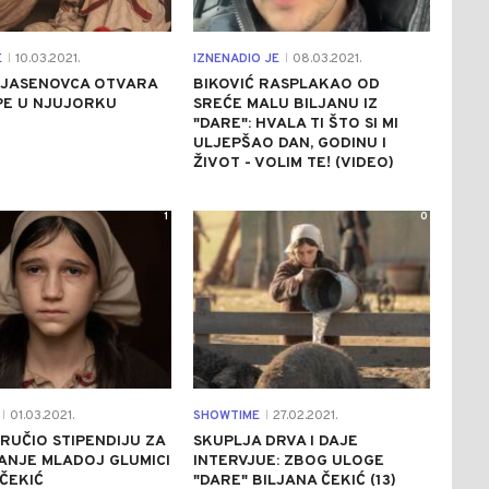
E
10.03.2021.
IZNENADIO JE
08.03.2021.
|
|
 JASENOVCA OTVARA
BIKOVIĆ RASPLAKAO OD
PE U NJUJORKU
SREĆE MALU BILJANU IZ
"DARE": HVALA TI ŠTO SI MI
ULJEPŠAO DAN, GODINU I
ŽIVOT - VOLIM TE! (VIDEO)
1
0
01.03.2021.
SHOWTIME
27.02.2021.
|
|
RUČIO STIPENDIJU ZA
SKUPLJA DRVA I DAJE
ANJE MLADOJ GLUMICI
INTERVJUE: ZBOG ULOGE
 ČEKIĆ
"DARE" BILJANA ČEKIĆ (13)