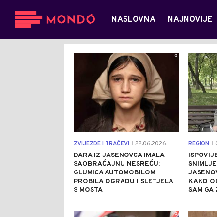
NASLOVNA
NAJNOVIJE
0
ZVIJEZDE I TRAČEVI
22.06.2026.
REGION
0
|
|
DARA IZ JASENOVCA IMALA
ISPOVIJ
SAOBRAĆAJNU NESREĆU:
SNIMLJE
GLUMICA AUTOMOBILOM
JASENOV
PROBILA OGRADU I SLETJELA
KAKO O
S MOSTA
SAM GA 
0