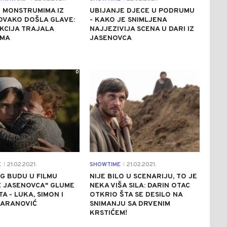
 MONSTRUMIMA IZ
UBIJANJE DJECE U PODRUMU
OVAKO DOŠLA GLAVE:
- KAKO JE SNIMLJENA
KCIJA TRAJALA
NAJJEZIVIJA SCENA U DARI IZ
IMA
JASENOVCA
0
0
E
21.02.2021.
SHOWTIME
21.02.2021.
|
|
G BUDU U FILMU
NIJE BILO U SCENARIJU, TO JE
Z JASENOVCA" GLUME
NEKA VIŠA SILA: DARIN OTAC
A - LUKA, SIMON I
OTKRIO ŠTA SE DESILO NA
ŠARANOVIĆ
SNIMANJU SA DRVENIM
KRSTIĆEM!