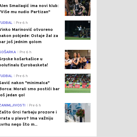
Alen Smailagić ima novi klub:
"Više mu nudio Partizan"
0
FUDBAL
Pre 6 h
|
Vinko Marinović otvoreno
nakon pobjede: Ostaje žal za
bar još jednim golom
0
KOŠARKA
Pre 6 h
|
Srpske košarkašice u
polufinalu Eurobasketa!
0
FUDBAL
Pre 6 h
|
Savić nakon "minimalca"
Borca: Morali smo postići bar
još jedan gol
0
ZANIMLJIVOSTI
Pre 6 h
|
Zašto Grci farbaju prozore i
vrata u plavo? Ima važniju
svrhu nego što m...