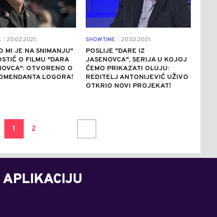
E
20.02.2021.
SHOWTIME
20.02.2021.
|
|
O MI JE NA SNIMANJU"
POSLIJE "DARE IZ
OSTIĆ O FILMU "DARA
JASENOVCA", SERIJA U KOJOJ
NOVCA": OTVORENO O
ĆEMO PRIKAZATI OLUJU:
KOMENDANTA LOGORA!
REDITELJ ANTONIJEVIĆ UŽIVO
OTKRIO NOVI PROJEKAT!
1
2
 APLIKACIJU