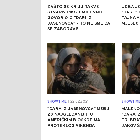
ZAŠTO SE KRIJU TAKVE
UDBA JE
STVARI? PIKSI EMOTIVNO
"DARE" 
GOVORIO O "DARI IZ
TAJNA A
JASENOVCA" - TO NE SME DA
MJESEC
SE ZABORAVI!
0
SHOWTIME
22.02.2021.
SHOWTIM
|
"DARA IZ JASENOVCA" MEĐU
MALENO
20 NAJGLEDANIJIH U
"DARA I
AMERIČKIM BIOSKOPIMA
TRI BRAT
PROTEKLOG VIKENDA
JAKOV 