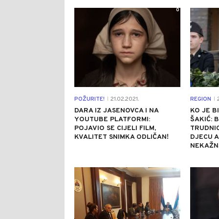
0
POŽURITE!
21.02.2021.
REGION
2
|
|
DARA IZ JASENOVCA I NA
KO JE B
YOUTUBE PLATFORMI:
ŠAKIĆ: 
POJAVIO SE CIJELI FILM,
TRUDNIC
KVALITET SNIMKA ODLIČAN!
DJECU A
NEKAŽN
0