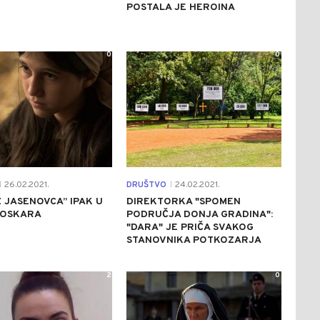
POSTALA JE HEROINA
0
0
26.02.2021.
DRUŠTVO
24.02.2021.
|
|
Z JASENOVCA” IPAK U
DIREKTORKA "SPOMEN
 OSKARA
PODRUČJA DONJA GRADINA":
"DARA" JE PRIČA SVAKOG
STANOVNIKA POTKOZARJA
2
0