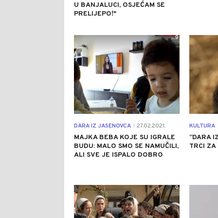
U BANJALUCI, OSJEĆAM SE
PRELIJEPO!"
0
DARA IZ JASENOVCA
27.02.2021.
KULTURA
|
MAJKA BEBA KOJE SU IGRALE
“DARA I
BUDU: MALO SMO SE NAMUČILI,
TRCI ZA
ALI SVE JE ISPALO DOBRO
0