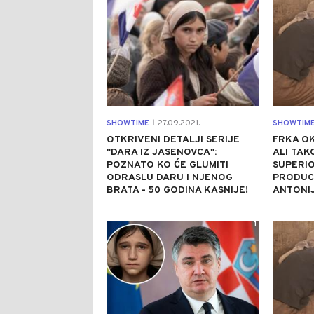
SHOWTIME
27.09.2021.
SHOWTIM
|
OTKRIVENI DETALJI SERIJE
FRKA OK
"DARA IZ JASENOVCA":
ALI TAK
POZNATO KO ĆE GLUMITI
SUPERIO
ODRASLU DARU I NJENOG
PRODUC
BRATA - 50 GODINA KASNIJE!
ANTONI
1