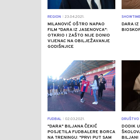
REGION
23.04.2021.
SHOWTIM
|
MILANOVIĆ OŠTRO NAPAO
DARA IZ
FILM "DARA IZ JASENOVCA":
BIOSKO
OTKRIO I ZAŠTO NIJE DONIO
VIJENAC NA OBILJEŽAVANJE
GODIŠNJICE
0
FUDBAL
02.03.2021.
DRUŠTVO
|
"DARA" BILJANA ČEKIĆ
DODIK U
POSJETILA FUDBALERE BORCA
ŠKOLOV
NA TRENINGU: "PRVI PUT SAM
BILJANI