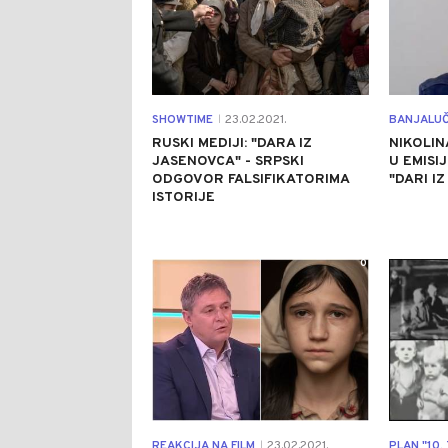
SHOWTIME
23.02.2021.
BANJALUČ
|
RUSKI MEDIJI: "DARA IZ
NIKOLI
JASENOVCA" - SRPSKI
U EMISI
ODGOVOR FALSIFIKATORIMA
"DARI I
ISTORIJE
0
REAKCIJA NA FILM
23.02.2021.
PLAN "10.
|