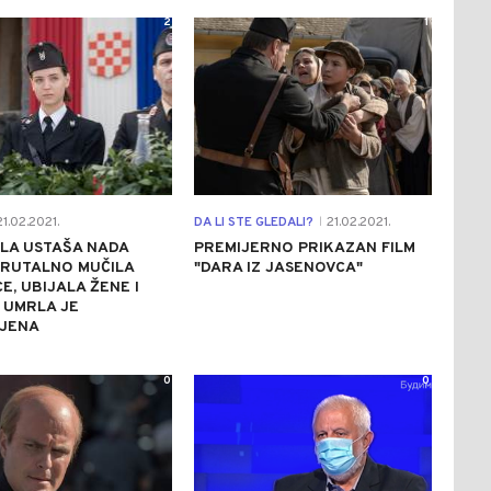
2
1
1.02.2021.
DA LI STE GLEDALI?
21.02.2021.
|
ILA USTAŠA NADA
PREMIJERNO PRIKAZAN FILM
BRUTALNO MUČILA
"DARA IZ JASENOVCA"
E, UBIJALA ŽENE I
 UMRLA JE
JENA
0
0