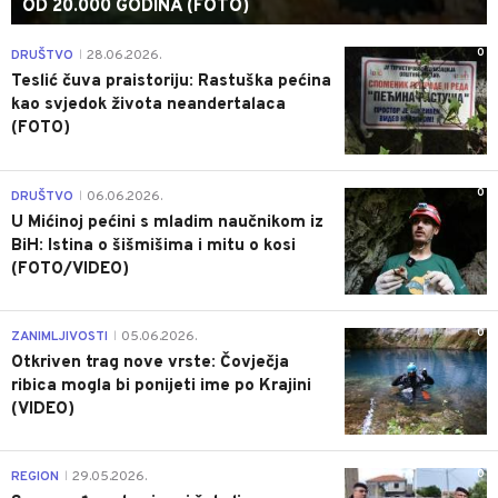
OD 20.000 GODINA (FOTO)
0
DRUŠTVO
28.06.2026.
|
Teslić čuva praistoriju: Rastuška pećina
kao svjedok života neandertalaca
(FOTO)
0
DRUŠTVO
06.06.2026.
|
U Mićinoj pećini s mladim naučnikom iz
BiH: Istina o šišmišima i mitu o kosi
(FOTO/VIDEO)
0
ZANIMLJIVOSTI
05.06.2026.
|
Otkriven trag nove vrste: Čovječja
ribica mogla bi ponijeti ime po Krajini
(VIDEO)
0
REGION
29.05.2026.
|