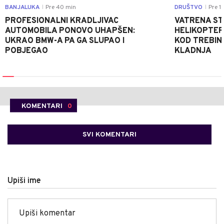
BANJALUKA
Pre 40 min
DRUŠTVO
Pre 1 
|
|
PROFESIONALNI KRADLJIVAC
VATRENA STIH
AUTOMOBILA PONOVO UHAPŠEN:
HELIKOPTER
UKRAO BMW-A PA GA SLUPAO I
KOD TREBINJ
POBJEGAO
KLADNJA
KOMENTARI
0
SVI KOMENTARI
Upiši ime