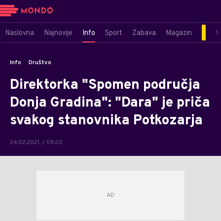
Naslovna
Najnovije
Info
Sport
Zabava
Magazin
M
Info
Društvo
Direktorka "Spomen područja
Donja Gradina": "Dara" je priča
svakog stanovnika Potkozarja
24.02.2021. / 08:20