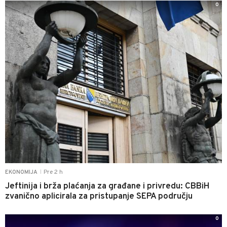
0
Pre 2 h
EKONOMIJA
|
Jeftinija i brža plaćanja za građane i privredu: CBBiH
zvanično aplicirala za pristupanje SEPA području
0