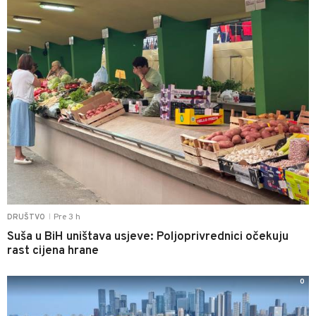
Pre 3 h
DRUŠTVO
|
Suša u BiH uništava usjeve: Poljoprivrednici očekuju
rast cijena hrane
0