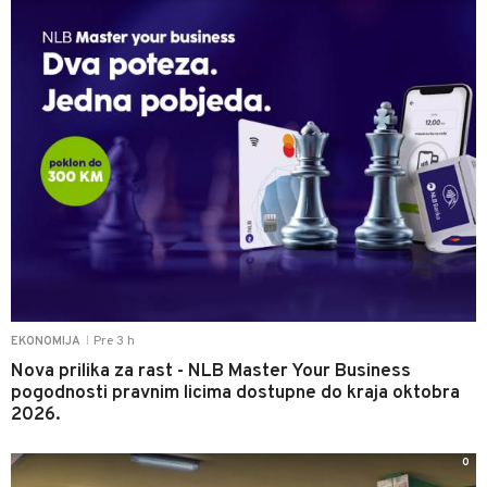
Pre 3 h
EKONOMIJA
|
Nova prilika za rast - NLB Master Your Business
pogodnosti pravnim licima dostupne do kraja oktobra
2026.
0