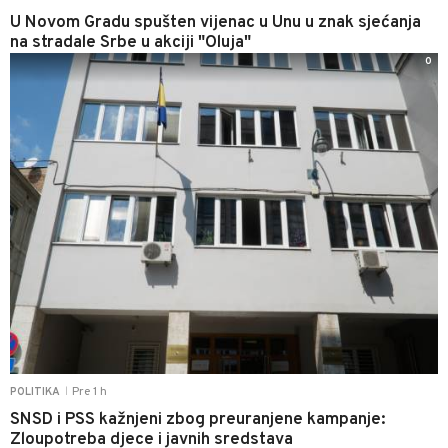
U Novom Gradu spušten vijenac u Unu u znak sjećanja
na stradale Srbe u akciji "Oluja"
0
Pre 1 h
POLITIKA
|
SNSD i PSS kažnjeni zbog preuranjene kampanje:
Zloupotreba djece i javnih sredstava