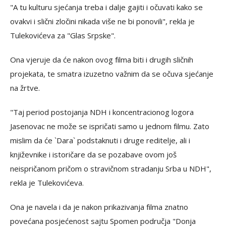
"A tu kulturu sjećanja treba i dalje gajiti i očuvati kako se
ovakvi i slični zločini nikada više ne bi ponovili", rekla je
Tulekovićeva za "Glas Srpske".
Ona vjeruje da će nakon ovog filma biti i drugih sličnih
projekata, te smatra izuzetno važnim da se očuva sjećanje
na žrtve.
"Taj period postojanja NDH i koncentracionog logora
Jasenovac ne može se ispričati samo u jednom filmu. Zato
mislim da će `Dara` podstaknuti i druge reditelje, ali i
književnike i istoričare da se pozabave ovom još
neispričanom pričom o stravičnom stradanju Srba u NDH",
rekla je Tulekovićeva.
Ona je navela i da je nakon prikazivanja filma znatno
povećana posjećenost sajtu Spomen područja "Donja