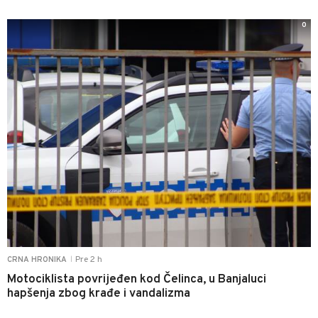
0
Pre 2 h
CRNA HRONIKA
|
Motociklista povrijeđen kod Čelinca, u Banjaluci
hapšenja zbog krađe i vandalizma