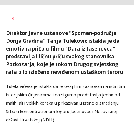
Dragana
AUTOR
0
Božić
Direktor Javne ustanove "Spomen-područje
Donja Gradina" Tanja Tuleković istakla je da
emotivna priča u filmu "Dara iz Jasenovca"
predstavlja i ličnu priču svakog stanovnika
Potkozarja, koje je tokom Drugog svjetskog
rata bilo izloženo neviđenom ustaškom teroru.
Tulekovićeva je istakla da je ovaj film zasnovan na istinitim
istorijskim činjenicama i da sigurno predstavlja jedan od
malih, ali i velikih koraka u prikazivanju istine o stradanju
Srba u koncentracionom logoru Jasenovac i Nezavisnoj
državi Hrvatskoj (NDH).