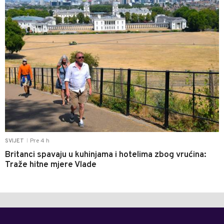
Pre 4 h
SVIJET
|
Britanci spavaju u kuhinjama i hotelima zbog vrućina:
Traže hitne mjere Vlade