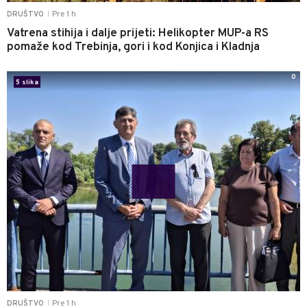
Pre 1 h
DRUŠTVO
|
Vatrena stihija i dalje prijeti: Helikopter MUP-a RS
pomaže kod Trebinja, gori i kod Konjica i Kladnja
0
5 slika
Pre 1 h
DRUŠTVO
|