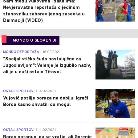
Sam među vukovima i šakalima:
Nevjerovatna reportaža o jedinom
stanovniku zaboravljenog zaseoka u
Dalmaciji (VIDEO)
MONDO U SLOVENIJI
4
MONDO REPORTAŽA
16.02.2021.
|
"Socijalističko čudo nostalgično za
Jugoslavijom": Velenje je izgubilo naziv,
ali je u duši ostalo Titovo!
1
OSTALI SPORTOVI
14.02.2021.
|
Vujović poslije poraza na debiju: Igrači
Borca kasno shvatili da mogu!
3
OSTALI SPORTOVI
14.02.2021.
|
Borac potonuo, pa se vratio, ali Gorenje