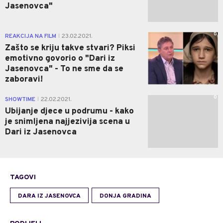
Jasenovca"
0
REAKCIJA NA FILM
23.02.2021.
|
Zašto se kriju takve stvari? Piksi
emotivno govorio o "Dari iz
Jasenovca" - To ne sme da se
zaboravi!
0
SHOWTIME
22.02.2021.
|
Ubijanje djece u podrumu - kako
je snimljena najjezivija scena u
Dari iz Jasenovca
TAGOVI
DARA IZ JASENOVCA
DONJA GRADINA