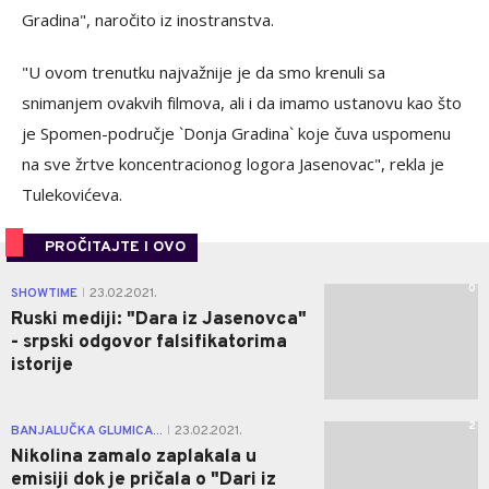
Gradina", naročito iz inostranstva.
"U ovom trenutku najvažnije je da smo krenuli sa
snimanjem ovakvih filmova, ali i da imamo ustanovu kao što
je Spomen-područje `Donja Gradina` koje čuva uspomenu
na sve žrtve koncentracionog logora Jasenovac", rekla je
Tulekovićeva.
PROČITAJTE I OVO
0
SHOWTIME
23.02.2021.
|
Ruski mediji: "Dara iz Jasenovca"
- srpski odgovor falsifikatorima
istorije
2
BANJALUČKA GLUMICA...
23.02.2021.
|
Nikolina zamalo zaplakala u
emisiji dok je pričala o "Dari iz