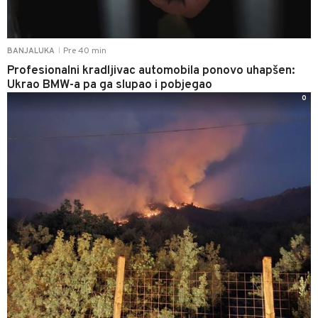
Pre 40 min
BANJALUKA
|
Profesionalni kradljivac automobila ponovo uhapšen:
Ukrao BMW-a pa ga slupao i pobjegao
0