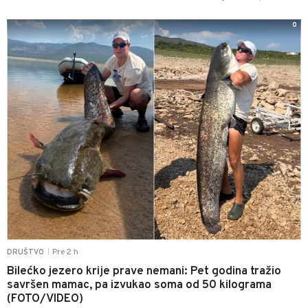
0
Pre 2 h
DRUŠTVO
|
Bilećko jezero krije prave nemani: Pet godina tražio
savršen mamac, pa izvukao soma od 50 kilograma
(FOTO/VIDEO)