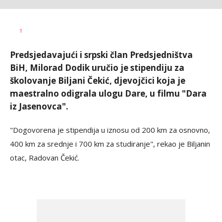
Dragana
AUTOR
1
Božić
Predsjedavajući i srpski član Predsjedništva
BiH, Milorad Dodik uručio je stipendiju za
školovanje Biljani Čekić, djevojčici koja je
maestralno odigrala ulogu Dare, u filmu "Dara
iz Jasenovca".
"Dogovorena je stipendija u iznosu od 200 km za osnovno,
400 km za srednje i 700 km za studiranje", rekao je Biljanin
otac, Radovan Čekić.