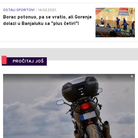
3
OSTALI SPORTOVI
14.02.2021.
|
Borac potonuo, pa se vratio, ali Gorenje
dolazi u Banjaluku sa "plus četiri"!
PROČITAJ JOŠ
0