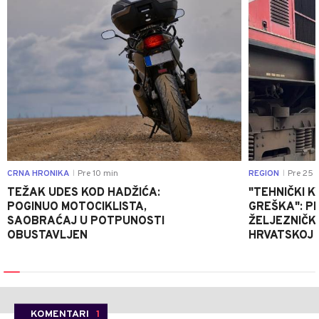
CRNA HRONIKA
Pre 10 min
REGION
Pre 25 
|
|
TEŽAK UDES KOD HADŽIĆA:
"TEHNIČKI K
POGINUO MOTOCIKLISTA,
GREŠKA": P
SAOBRAĆAJ U POTPUNOSTI
ŽELJEZNIČK
OBUSTAVLJEN
HRVATSKOJ
KOMENTARI
1