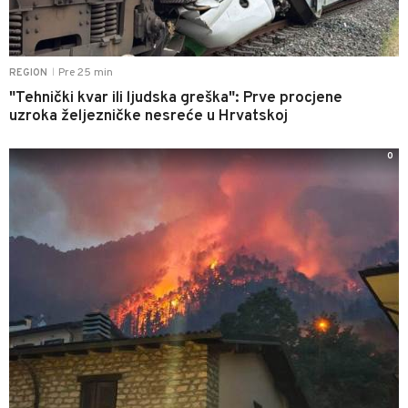
Pre 25 min
REGION
|
"Tehnički kvar ili ljudska greška": Prve procjene
uzroka željezničke nesreće u Hrvatskoj
0