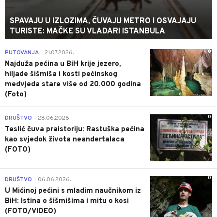
SPAVAJU U IZLOZIMA, ČUVAJU METRO I OSVAJAJU
TURISTE: MAČKE SU VLADARI ISTANBULA
0
PUTOVANJA
21.07.2026.
|
Najduža pećina u BiH krije jezero,
hiljade šišmiša i kosti pećinskog
medvjeda stare više od 20.000 godina
(Foto)
0
DRUŠTVO
28.06.2026.
|
Teslić čuva praistoriju: Rastuška pećina
kao svjedok života neandertalaca
(FOTO)
0
DRUŠTVO
06.06.2026.
|
U Mićinoj pećini s mladim naučnikom iz
BiH: Istina o šišmišima i mitu o kosi
(FOTO/VIDEO)