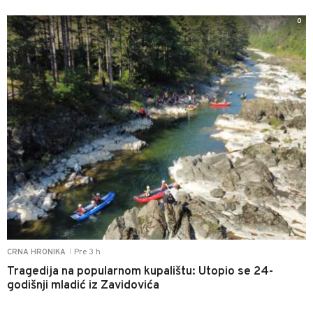
0
Pre 3 h
CRNA HRONIKA
|
Tragedija na popularnom kupalištu: Utopio se 24-
godišnji mladić iz Zavidovića