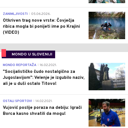
0
ZANIMLJIVOSTI
05.06.2026.
|
Otkriven trag nove vrste: Čovječja
ribica mogla bi ponijeti ime po Krajini
(VIDEO)
MONDO U SLOVENIJI
4
MONDO REPORTAŽA
16.02.2021.
|
"Socijalističko čudo nostalgično za
Jugoslavijom": Velenje je izgubilo naziv,
ali je u duši ostalo Titovo!
1
OSTALI SPORTOVI
14.02.2021.
|
Vujović poslije poraza na debiju: Igrači
Borca kasno shvatili da mogu!