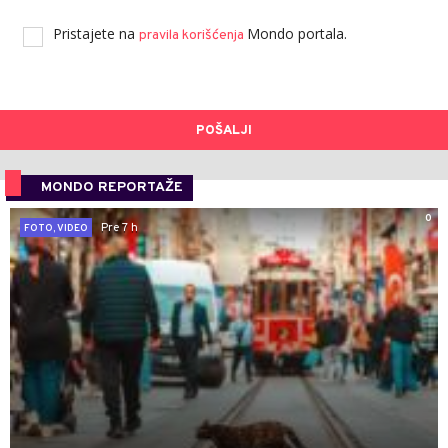
Pristajete na
Mondo portala.
pravila korišćenja
POŠALJI
MONDO REPORTAŽE
0
Pre 7 h
FOTO, VIDEO