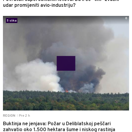
udar promijeniti avio-industriju?
0
5 slika
Pre 2 h
REGION
|
Buktinja ne jenjava: Požar u Deliblatskoj peščari
zahvatio oko 1.500 hektara šume i niskog rastinja