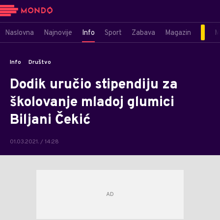
Naslovna
Najnovije
Info
Sport
Zabava
Magazin
M
Info
Društvo
Dodik uručio stipendiju za
školovanje mladoj glumici
Biljani Čekić
01.03.2021. / 14:28