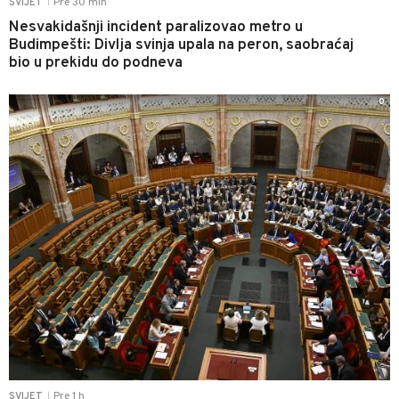
Pre 30 min
SVIJET
|
Nesvakidašnji incident paralizovao metro u
Budimpešti: Divlja svinja upala na peron, saobraćaj
bio u prekidu do podneva
0
Pre 1 h
SVIJET
|