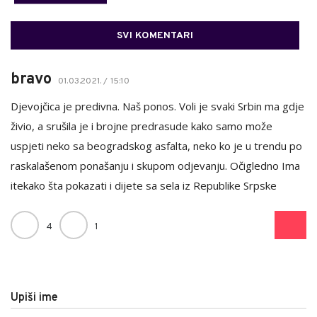
SVI KOMENTARI
bravo
01.03.2021. / 15:10
Djevojčica je predivna. Naš ponos. Voli je svaki Srbin ma gdje
živio, a srušila je i brojne predrasude kako samo može
uspjeti neko sa beogradskog asfalta, neko ko je u trendu po
raskalašenom ponašanju i skupom odjevanju. Očigledno Ima
itekako šta pokazati i dijete sa sela iz Republike Srpske
4
1
Upiši ime