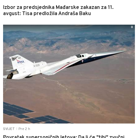
Izbor za predsjednika Mađarske zakazan za 11.
avgust: Tisa predložila Andraša Baku
0
Pre 2 h
SVIJET
|
Povratak supersoničnih letova: Da li će "tihi" zvučni