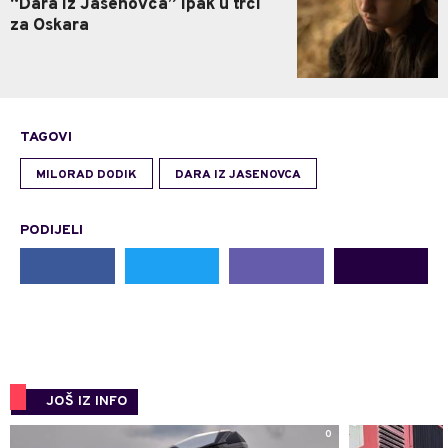
“Dara iz Jasenovca” ipak u trci
za Oskara
TAGOVI
MILORAD DODIK
DARA IZ JASENOVCA
PODIJELI
JOŠ IZ INFO
0