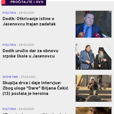
PROČITAJTE I OVO
0
POLITIKA
28.02.2021.
|
Dodik: Otkrivanje istine o
Jasenovcu trajan zadatak
0
POLITIKA
28.02.2021.
|
Dodik uručio dar za obnovu
srpske škole u Jasenovcu
0
SHOWTIME
27.02.2021.
|
Skuplja drva i daje intervjue:
Zbog uloge "Dare" Biljana Čekić
(13) postala je heroina
0
KULTURA
26.02.2021.
|