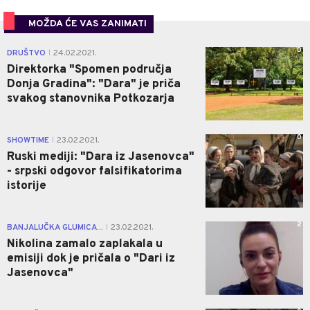
MOŽDA ĆE VAS ZANIMATI
0
DRUŠTVO
24.02.2021.
|
Direktorka "Spomen područja
Donja Gradina": "Dara" je priča
svakog stanovnika Potkozarja
0
SHOWTIME
23.02.2021.
|
Ruski mediji: "Dara iz Jasenovca"
- srpski odgovor falsifikatorima
istorije
2
BANJALUČKA GLUMICA...
23.02.2021.
|
Nikolina zamalo zaplakala u
emisiji dok je pričala o "Dari iz
Jasenovca"