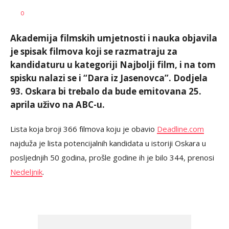
Vesna
AUTOR
0
Kerkez
Akademija filmskih umjetnosti i nauka objavila
je spisak filmova koji se razmatraju za
kandidaturu u kategoriji Najbolji film, i na tom
spisku nalazi se i “Dara iz Jasenovca”. Dodjela
93. Oskara bi trebalo da bude emitovana 25.
aprila uživo na ABC-u.
Lista koja broji 366 filmova koju je obavio
Deadline.com
najduža je lista potencijalnih kandidata u istoriji Oskara u
posljednjih 50 godina, prošle godine ih je bilo 344, prenosi
Nedeljnik
.