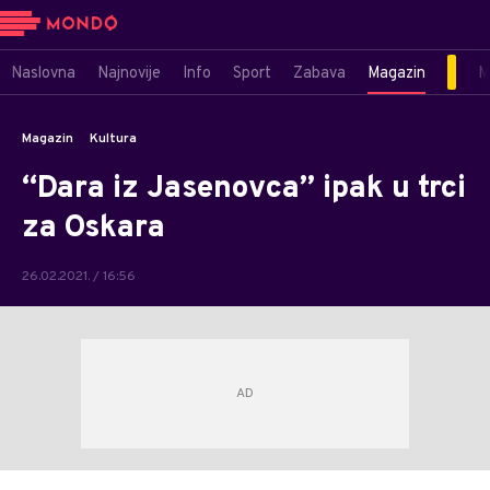
Naslovna
Najnovije
Info
Sport
Zabava
Magazin
M
Magazin
Kultura
“Dara iz Jasenovca” ipak u trci
za Oskara
26.02.2021. / 16:56