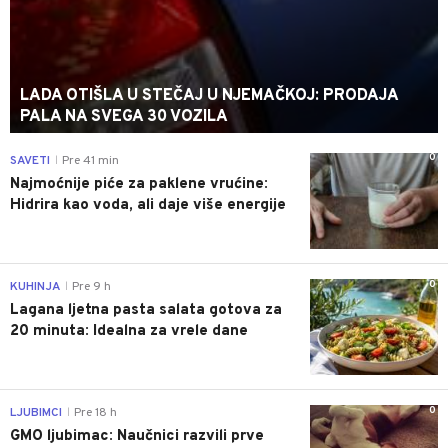
LADA OTIŠLA U STEČAJ U NJEMAČKOJ: PRODAJA
PALA NA SVEGA 30 VOZILA
0
SAVETI
Pre 41 min
|
Najmoćnije piće za paklene vrućine:
Hidrira kao voda, ali daje više energije
0
KUHINJA
Pre 9 h
|
Lagana ljetna pasta salata gotova za
20 minuta: Idealna za vrele dane
0
LJUBIMCI
Pre 18 h
|
GMO ljubimac: Naučnici razvili prve