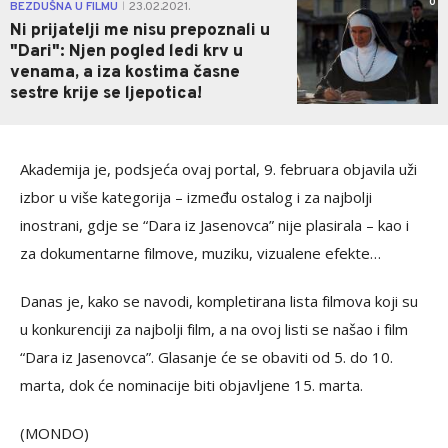
0
BEZDUŠNA U FILMU
23.02.2021.
|
Ni prijatelji me nisu prepoznali u
"Dari": Njen pogled ledi krv u
venama, a iza kostima časne
sestre krije se ljepotica!
Akademija je, podsjeća ovaj portal, 9. februara objavila uži
izbor u više kategorija – između ostalog i za najbolji
inostrani, gdje se “Dara iz Jasenovca” nije plasirala – kao i
za dokumentarne filmove, muziku, vizualene efekte…
Danas je, kako se navodi, kompletirana lista filmova koji su
u konkurenciji za najbolji film, a na ovoj listi se našao i film
“Dara iz Jasenovca”. Glasanje će se obaviti od 5. do 10.
marta, dok će nominacije biti objavljene 15. marta.
(MONDO)