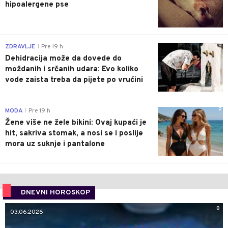
hipoalergene pse
0
ZDRAVLJE
Pre 19 h
|
Dehidracija može da dovede do
moždanih i srčanih udara: Evo koliko
vode zaista treba da pijete po vrućini
0
MODA
Pre 19 h
|
Žene više ne žele bikini: Ovaj kupaći je
hit, sakriva stomak, a nosi se i poslije
mora uz suknje i pantalone
DNEVNI HOROSKOP
0
03.06.2026.