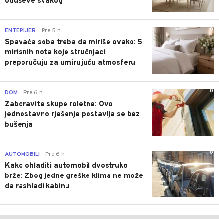
oduševe svakog
0
ENTERIJER
Pre 5 h
|
Spavaća soba treba da miriše ovako: 5
mirisnih nota koje stručnjaci
preporučuju za umirujuću atmosferu
0
DOM
Pre 6 h
|
Zaboravite skupe roletne: Ovo
jednostavno rješenje postavlja se bez
bušenja
0
AUTOMOBILI
Pre 6 h
|
Kako ohladiti automobil dvostruko
brže: Zbog jedne greške klima ne može
da rashladi kabinu