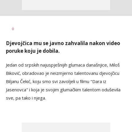
Dragana
AUTOR
0
Božić
Djevojčica mu se javno zahvalila nakon video
poruke koju je dobila.
Jedan od srpskih najuspješnijih glumaca današnjice, Miloš
Biković, obradovao je neizmjerno talentovanu djevojčicu
Biljanu Čekić, koju smo svi zavoljeli u filmu "Dara iz
Jasenovca" i koja je svojim glumačkim talentom oduševila
sve, pa tako i njega.