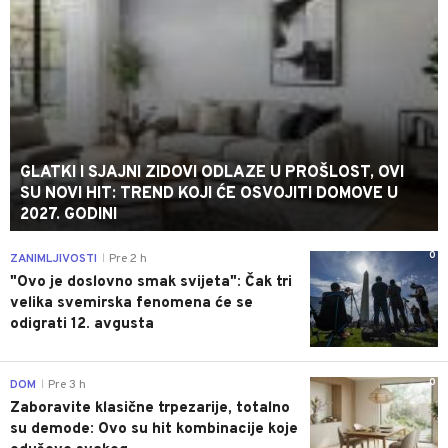
GLATKI I SJAJNI ZIDOVI ODLAZE U PROŠLOST, OVI
SU NOVI HIT: TREND KOJI ĆE OSVOJITI DOMOVE U
2027. GODINI
0
ZANIMLJIVOSTI
Pre 2 h
|
"Ovo je doslovno smak svijeta": Čak tri
velika svemirska fenomena će se
odigrati 12. avgusta
0
DOM
Pre 3 h
|
Zaboravite klasične trpezarije, totalno
su demode: Ovo su hit kombinacije koje