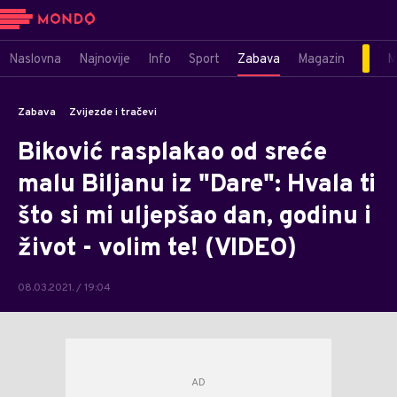
Naslovna
Najnovije
Info
Sport
Zabava
Magazin
M
Zabava
Zvijezde i tračevi
Biković rasplakao od sreće
malu Biljanu iz "Dare": Hvala ti
što si mi uljepšao dan, godinu i
život - volim te! (VIDEO)
08.03.2021. / 19:04