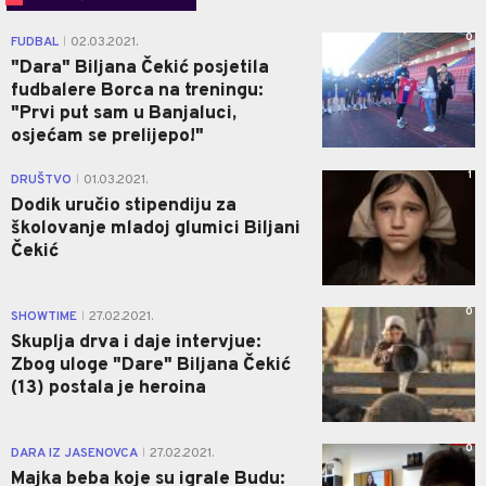
0
FUDBAL
02.03.2021.
|
"Dara" Biljana Čekić posjetila
fudbalere Borca na treningu:
"Prvi put sam u Banjaluci,
osjećam se prelijepo!"
1
DRUŠTVO
01.03.2021.
|
Dodik uručio stipendiju za
školovanje mladoj glumici Biljani
Čekić
0
SHOWTIME
27.02.2021.
|
Skuplja drva i daje intervjue:
Zbog uloge "Dare" Biljana Čekić
(13) postala je heroina
0
DARA IZ JASENOVCA
27.02.2021.
|
Majka beba koje su igrale Budu: