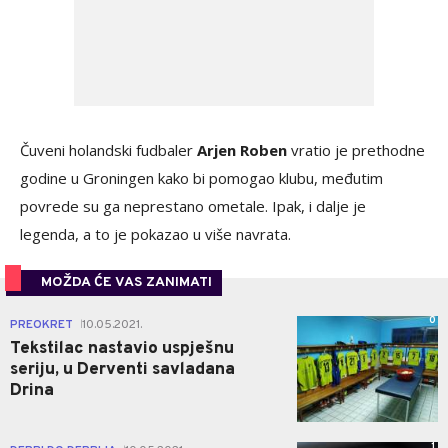
Čuveni holandski fudbaler
Arjen Roben
vratio je prethodne
godine u Groningen kako bi pomogao klubu, međutim
povrede su ga neprestano ometale. Ipak, i dalje je
legenda, a to je pokazao u više navrata.
MOŽDA ĆE VAS ZANIMATI
0
PREOKRET
10.05.2021.
|
Tekstilac nastavio uspješnu
seriju, u Derventi savladana
Drina
1