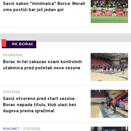
Savić nakon "minimalca" Borca: Morali
smo postići bar još jedan gol
RK BORAC
0
05.08.2026.
Borac m:tel zakazao osam kontrolnih
utakmica pred početak nove sezone
0
27.07.2026.
Savić otvoreno pred start sezone:
Borac napada titulu, klub ulazi bez
dugova prema igračima!
0
RUKOMET
27.07.2026.
|