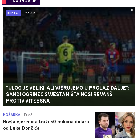
NAJNOVIJE
0
Pre 3 h
FUDBAL
"ULOG JE VELIKI, ALI VJERUJEMO U PROLAZ DALJE":
SANDI OGRINEC SVJESTAN ŠTA NOSI REVANŠ
PROTIV VITEBSKA
0
KOŠARKA
Pre 3 h
|
Bivša vjerenica traži 50 miliona dolara
od Luke Dončića