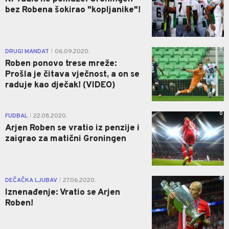
bez Robena šokirao "kopljanike"!
0
DRUGI MANDAT
06.09.2020.
|
Roben ponovo trese mreže:
Prošla je čitava vječnost, a on se
raduje kao dječak! (VIDEO)
0
FUDBAL
22.08.2020.
|
Arjen Roben se vratio iz penzije i
zaigrao za matični Groningen
0
DEČAČKA LJUBAV
27.06.2020.
|
Iznenađenje: Vratio se Arjen
Roben!