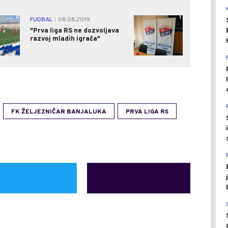
0
1
FUDBAL
08.08.2019.
|
"Prva liga RS ne dozvoljava
razvoj mladih igrača"
FK ŽELJEZNIČAR BANJALUKA
PRVA LIGA RS