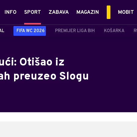
INFO
SPORT
ZABAVA
MAGAZIN
MOBIT
AL
FIFA WC 2026
PREMIJER LIGA BIH
KOŠARKA
R
ći: Otišao iz
ah preuzeo Slogu