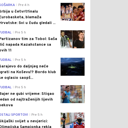
0
KOŠARKA
Pre 4 h
|
Srbija u četvrtfinalu
Eurobasketa, blamaža
Hrvatske: Svi u čudu gledali ...
0
FUDBAL
Pre 5 h
|
Partizanov tim za Tobol: Saša
Ilić napada Kazahstance sa
ovih 11
0
FUDBAL
Pre 5 h
|
Sarajevo do daljnjeg neće
igrati na Koševu!? Bordo klub
se oglasio saopš...
0
FUDBAL
Pre 5 h
|
Bajer ne gubi vrijeme: Stigao
jedan od najtraženijih lijevih
bekova
0
OSTALI SPORTOVI
Pre 5 h
|
Skijaški svijet u nevjerici:
Olimpijska šampionka rekla