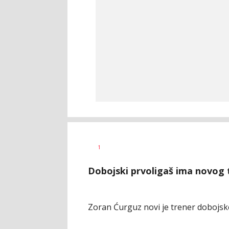
Bojan
AUTOR
1
Jakovljević
Dobojski prvoligaš ima novog 
Zoran Ćurguz novi je trener dobojsk