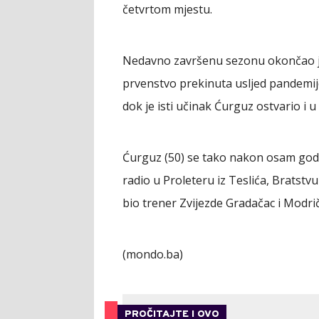
četvrtom mjestu.
Nedavno završenu sezonu okončao je n
prvenstvo prekinuta usljed pandemije
dok je isti učinak Ćurguz ostvario i u
Ćurguz (50) se tako nakon osam god
radio u Proleteru iz Teslića, Bratstvu
bio trener Zvijezde Gradačac i Modr
(mondo.ba)
PROČITAJTE I OVO