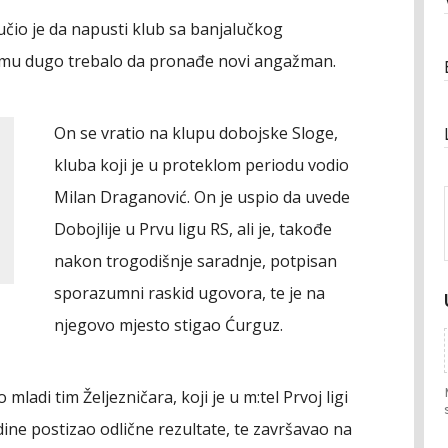
učio je da napusti klub sa banjalučkog
e mu dugo trebalo da pronađe novi angažman.
On se vratio na klupu dobojske Sloge,
kluba koji je u proteklom periodu vodio
Milan Draganović. On je uspio da uvede
Dobojlije u Prvu ligu RS, ali je, takođe
nakon trogodišnje saradnje, potpisan
sporazumni raskid ugovora, te je na
njegovo mjesto stigao Ćurguz.
ladi tim Željezničara, koji je u m:tel Prvoj ligi
dine postizao odlične rezultate, te završavao na