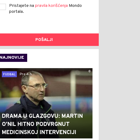
Pristajete na
pravila korišćenja
Mondo
portala.
POŠALJI
NAJNOVIJE
0
Pre 4 h
FUDBAL
DRAMA U GLAZGOVU: MARTIN
O'NIL HITNO PODVRGNUT
MEDICINSKOJ INTERVENCIJI