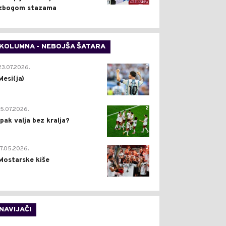
zbogom stazama
KOLUMNA - NEBOJŠA ŠATARA
0
23.07.2026.
Mesi(ja)
2
15.07.2026.
Ipak valja bez kralja?
0
17.05.2026.
Mostarske kiše
NAVIJAČI