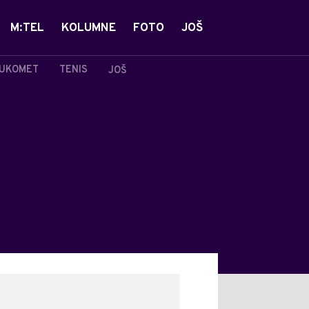
M:TEL
KOLUMNE
FOTO
JOŠ
UKOMET
TENIS
JOŠ