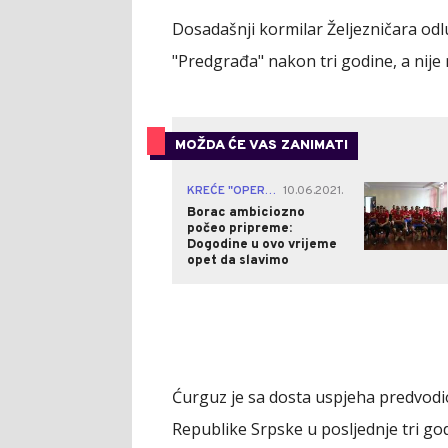
Dosadašnji kormilar Željezničara odl
"Predgrađa" nakon tri godine, a nij
MOŽDA ĆE VAS ZANIMATI
3
KREĆE "OPERACIJA LIGA ŠAMPIONA"
10.06.2021.
|
Borac ambiciozno
počeo pripreme:
Dogodine u ovo vrijeme
opet da slavimo
Ćurguz je sa dosta uspjeha predvodio m
Republike Srpske u posljednje tri go