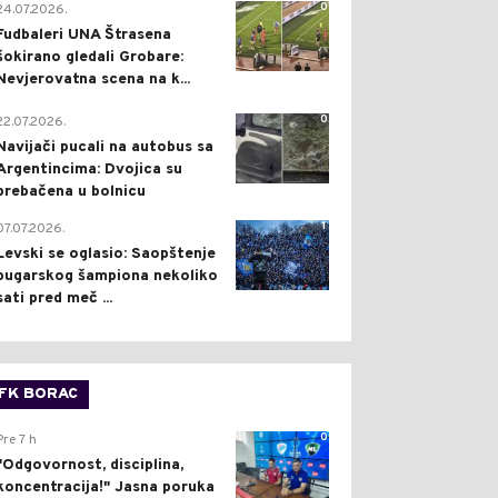
0
24.07.2026.
Fudbaleri UNA Štrasena
šokirano gledali Grobare:
Nevjerovatna scena na k...
0
22.07.2026.
Navijači pucali na autobus sa
Argentincima: Dvojica su
prebačena u bolnicu
1
07.07.2026.
Levski se oglasio: Saopštenje
bugarskog šampiona nekoliko
sati pred meč ...
FK BORAC
0
Pre 7 h
"Odgovornost, disciplina,
koncentracija!" Jasna poruka