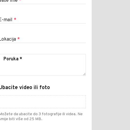
Vaše ime
*
E-mail
*
Lokacija
*
Ubacite video ili foto
Možete da ubacite do 3 fotografije ili videa. Ne
smije biti više od 25 MB.