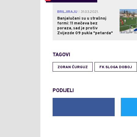
BRILJIRAJU
31.03.2021.
|
Banjalučani su u strašnoj
formi: 11 mečeva bez
poraza, sad je protiv
Zvijezde 09 pukla "petarda"
TAGOVI
ZORAN ĆURGUZ
FK SLOGA DOBOJ
PODIJELI