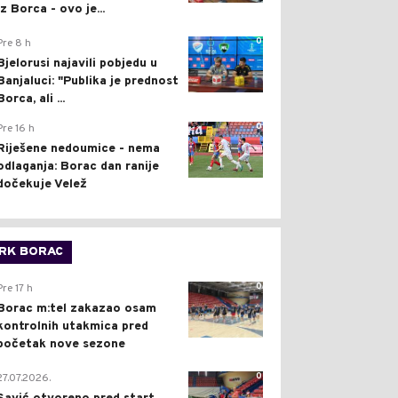
iz Borca - ovo je...
0
Pre 8 h
Bjelorusi najavili pobjedu u
Banjaluci: "Publika je prednost
Borca, ali ...
0
Pre 16 h
Riješene nedoumice - nema
odlaganja: Borac dan ranije
dočekuje Velež
RK BORAC
0
Pre 17 h
Borac m:tel zakazao osam
kontrolnih utakmica pred
početak nove sezone
0
27.07.2026.