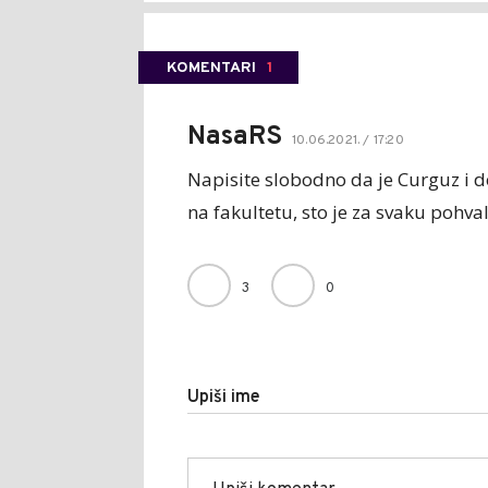
KOMENTARI
1
NasaRS
10.06.2021. / 17:20
Napisite slobodno da je Curguz i do
na fakultetu, sto je za svaku pohva
3
0
Upiši ime