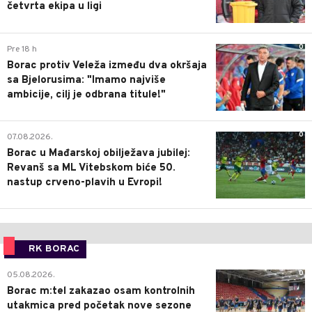
četvrta ekipa u ligi
0
Pre 18 h
Borac protiv Veleža između dva okršaja
sa Bjelorusima: "Imamo najviše
ambicije, cilj je odbrana titule!"
0
07.08.2026.
Borac u Mađarskoj obilježava jubilej:
Revanš sa ML Vitebskom biće 50.
nastup crveno-plavih u Evropi!
RK BORAC
0
05.08.2026.
Borac m:tel zakazao osam kontrolnih
utakmica pred početak nove sezone