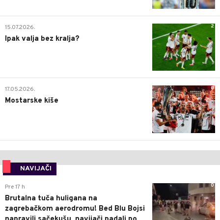
2
15.07.2026.
Ipak valja bez kralja?
0
17.05.2026.
Mostarske kiše
NAVIJAČI
0
Pre 17 h
Brutalna tuča huligana na
zagrebačkom aerodromu! Bed Blu Bojsi
napravili sačekušu, navijači padali po