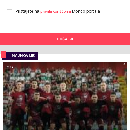
Pristajete na
Mondo portala.
pravila korišćenja
POŠALJI
NAJNOVIJE
0
Pre 7 h