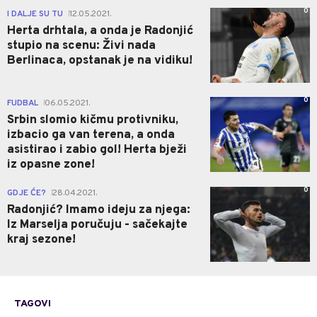
0
I DALJE SU TU
12.05.2021.
|
Herta drhtala, a onda je Radonjić
stupio na scenu: Živi nada
Berlinaca, opstanak je na vidiku!
0
FUDBAL
06.05.2021.
|
Srbin slomio kičmu protivniku,
izbacio ga van terena, a onda
asistirao i zabio gol! Herta bježi
iz opasne zone!
0
GDJE ĆE?
28.04.2021.
|
Radonjić? Imamo ideju za njega:
Iz Marselja poručuju - sačekajte
kraj sezone!
TAGOVI