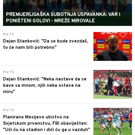
PREMIJERLIGAŠKA SUBOTNJA USPAVANKA: VAR I
PONIŠTENI GOLOVI - MREŽE MIROVALE
0
Pre 7 h
Dejan Stanković: "Da se bude zvezdaš,
to će nam biti potrebno"
0
Pre 7 h
Dejan Stanković: "Neka nastave da se
bave sa mnom, njih neka ostave na
miru"
0
Pre 7 h
Planirano Mesijevo ubistvo na
Svjetskom prvenstvu, FBI obaviješten:
"Ući ću na stadion i dići ću ga u vazduh"