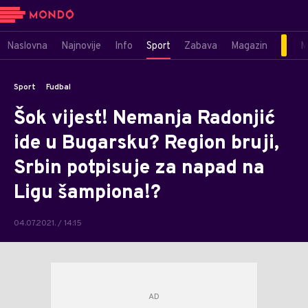
Naslovna
Najnovije
Info
Sport
Zabava
Magazin
M
Sport
Fudbal
Šok vijest! Nemanja Radonjić
ide u Bugarsku? Region bruji,
Srbin potpisuje za napad na
Ligu šampiona!?
04.07.2021. / 14:15