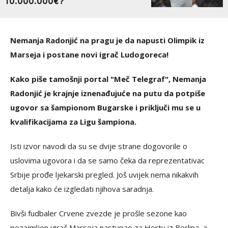
10.000.000€?
Nemanja Radonjić na pragu je da napusti Olimpik iz
Marseja i postane novi igrač Ludogoreca!
Kako piše tamošnji portal "Meč Telegraf", Nemanja
Radonjić je krajnje iznenađujuće na putu da potpiše
ugovor sa šampionom Bugarske i priključi mu se u
kvalifikacijama za Ligu šampiona.
Isti izvor navodi da su se dvije strane dogovorile o
uslovima ugovora i da se samo čeka da reprezentativac
Srbije prođe ljekarski pregled. Još uvijek nema nikakvih
detalja kako će izgledati njihova saradnja.
Bivši fudbaler Crvene zvezde je prošle sezone kao
pozajmljen igrač Marseja nastupao za Hertu iz Berlina, a