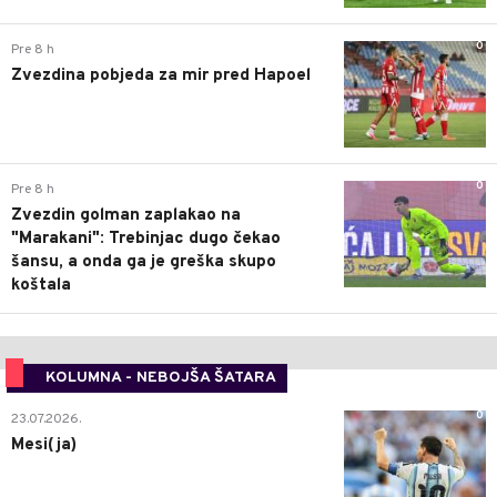
0
Pre 8 h
Zvezdina pobjeda za mir pred Hapoel
0
Pre 8 h
Zvezdin golman zaplakao na
"Marakani": Trebinjac dugo čekao
šansu, a onda ga je greška skupo
koštala
KOLUMNA - NEBOJŠA ŠATARA
0
23.07.2026.
Mesi(ja)