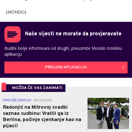
(MONDO)
Naše vijesti ne morate da provjeravate
Budite bolje informisani od drugih, preuzmite Mondo mobilnu
aplikaciju
PREUZMI APLIKACIJU
MOŽDA ĆE VAS ZANIMATI
0
PREVIŠE NOVCA?
30.05.2021.
|
Radonjić na Mitrovoj svadbi
saznao sudbinu: Vratili ga iz
Berlina, počinje cjenkanje kao na
pijaci!