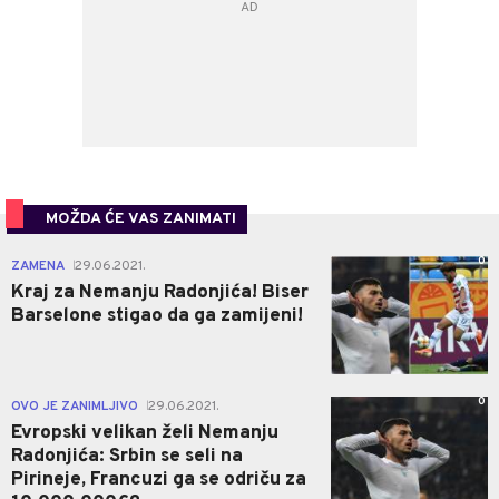
MOŽDA ĆE VAS ZANIMATI
0
ZAMENA
29.06.2021.
|
Kraj za Nemanju Radonjića! Biser
Barselone stigao da ga zamijeni!
0
OVO JE ZANIMLJIVO
29.06.2021.
|
Evropski velikan želi Nemanju
Radonjića: Srbin se seli na
Pirineje, Francuzi ga se odriču za