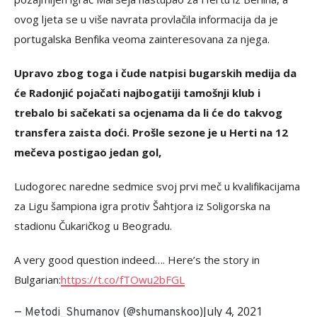
ovog ljeta se u više navrata provlačila informacija da je
portugalska Benfika veoma zainteresovana za njega.
Upravo zbog toga i čude natpisi bugarskih medija da
će Radonjić pojačati najbogatiji tamošnji klub i
trebalo bi sačekati sa ocjenama da li će do takvog
transfera zaista doći. Prošle sezone je u Herti na 12
mečeva postigao jedan gol,
Ludogorec naredne sedmice svoj prvi meč u kvalifikacijama
za Ligu šampiona igra protiv Šahtjora iz Soligorska na
stadionu Čukaričkog u Beogradu.
A very good question indeed…. Here’s the story in
Bulgarian:
https://t.co/fTOwu2bFGL
July 4, 2021
— Metodi_Shumanov (@shumanskoo)