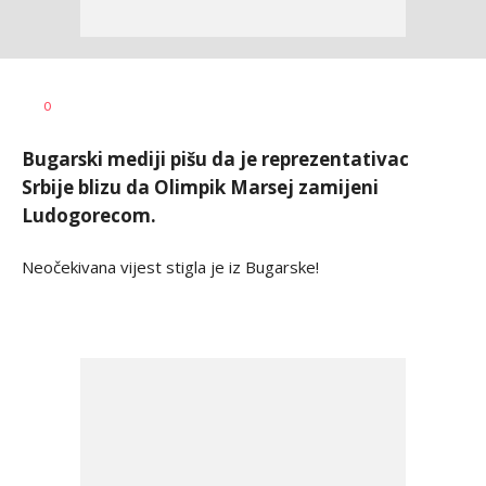
Nebojša
AUTOR
0
Marković
Bugarski mediji pišu da je reprezentativac
Srbije blizu da Olimpik Marsej zamijeni
Ludogorecom.
Neočekivana vijest stigla je iz Bugarske!