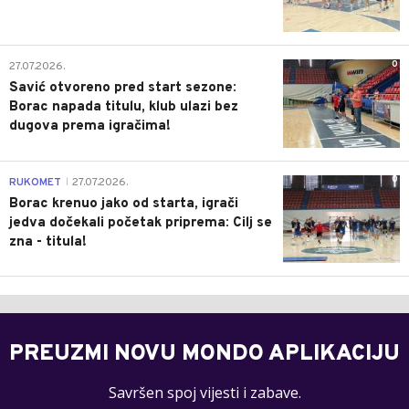
0
27.07.2026.
Savić otvoreno pred start sezone:
Borac napada titulu, klub ulazi bez
dugova prema igračima!
0
RUKOMET
27.07.2026.
|
Borac krenuo jako od starta, igrači
jedva dočekali početak priprema: Cilj se
zna - titula!
PREUZMI NOVU MONDO APLIKACIJU
Savršen spoj vijesti i zabave.