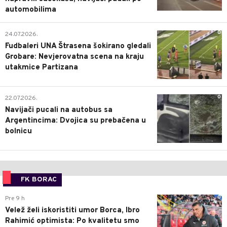
automobilima
0
24.07.2026.
Fudbaleri UNA Štrasena šokirano gledali
Grobare: Nevjerovatna scena na kraju
utakmice Partizana
0
22.07.2026.
Navijači pucali na autobus sa
Argentincima: Dvojica su prebačena u
bolnicu
FK BORAC
0
Pre 9 h
Velež želi iskoristiti umor Borca, Ibro
Rahimić optimista: Po kvalitetu smo