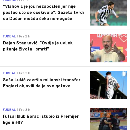
FUDBAL
Pre 1 h
"Vlahović je još nezaposlen jer nije
postao što se očekivalo": Gazeta tvrdi
da Dušan možda čeka nemoguće
0
FUDBAL
Pre 2 h
|
Dejan Stanković: "Ovdje je uvijek
pitanje života i smrti"
0
FUDBAL
Pre 3 h
|
Saša Lukić završio milionski transfer:
Englezi objavili da je sve gotovo
0
FUDBAL
Pre 3 h
|
Futsal klub Borac istupio iz Premijer
lige BiH!?