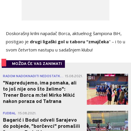
Doskorašnji krilni napadač Borca, aktuelnog šampiona BiH,
postigao je
drugi ligaški gol u taboru "zmajčeka
" – i to u
svom četvrtom nastupu u sadašnjem klubu!
MOŽDA ĆE VAS ZANIMATI
0
RADOM NADOKNADITI NEDOSTATKE
15.08.2021.
|
"Napredujemo, ima pomaka, ali
to još nije ono što želimo":
Trener Borca m:tel Mirko Mikić
nakon poraza od Tatrana
0
FUDBAL
15.08.2021.
|
Bagarić i Bodul odveli Sarajevo
do pobjede, "borčevci" promašili