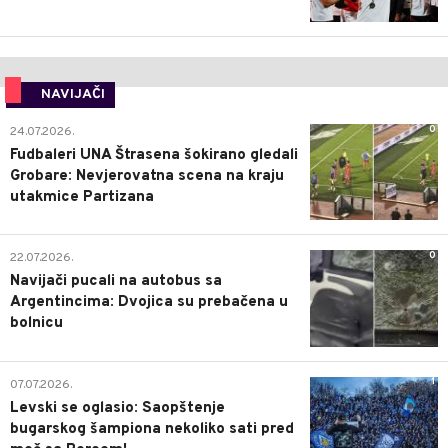
NAVIJAČI
0
24.07.2026.
Fudbaleri UNA Štrasena šokirano gledali
Grobare: Nevjerovatna scena na kraju
utakmice Partizana
0
22.07.2026.
Navijači pucali na autobus sa
Argentincima: Dvojica su prebačena u
bolnicu
1
07.07.2026.
Levski se oglasio: Saopštenje
bugarskog šampiona nekoliko sati pred