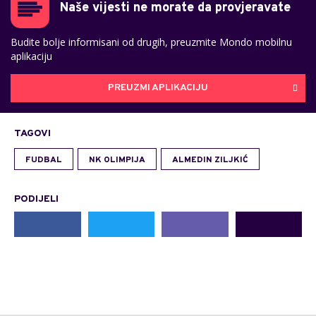
Naše vijesti ne morate da provjeravate
Budite bolje informisani od drugih, preuzmite Mondo mobilnu
aplikaciju
PREUZMI APLIKACIJU
TAGOVI
FUDBAL
NK OLIMPIJA
ALMEDIN ZILJKIĆ
PODIJELI