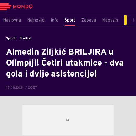
Naslovna
Najnovije
Info
Sport
Zabava
Magazin
M
Sport
Fudbal
Almedin Ziljkić BRILJIRA u
Olimpiji! Četiri utakmice - dva
gola i dvije asistencije!
15.08.2021. / 20:27