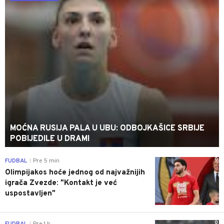
MOĆNA RUSIJA PALA U UBU: ODBOJKAŠICE SRBIJE
POBIJEDILE U DRAMI
0
FUDBAL
Pre 5 min
|
Olimpijakos hoće jednog od najvažnijih
igrača Zvezde: "Kontakt je već
uspostavljen"
0
|