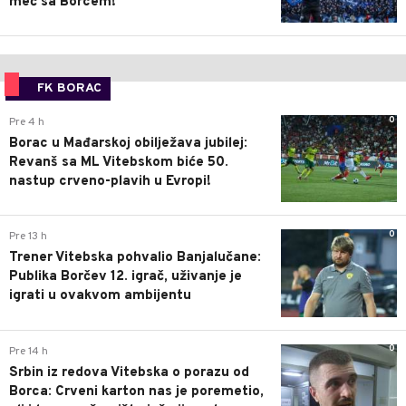
meč sa Borcem!
FK BORAC
0
Pre 4 h
Borac u Mađarskoj obilježava jubilej:
Revanš sa ML Vitebskom biće 50.
nastup crveno-plavih u Evropi!
0
Pre 13 h
Trener Vitebska pohvalio Banjalučane:
Publika Borčev 12. igrač, uživanje je
igrati u ovakvom ambijentu
0
Pre 14 h
Srbin iz redova Vitebska o porazu od
Borca: Crveni karton nas je poremetio,