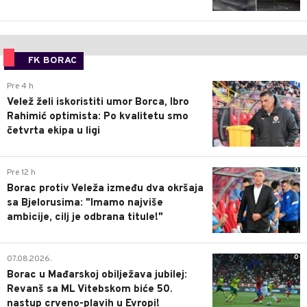
FK BORAC
0
Pre 4 h
Velež želi iskoristiti umor Borca, Ibro
Rahimić optimista: Po kvalitetu smo
četvrta ekipa u ligi
0
Pre 12 h
Borac protiv Veleža između dva okršaja
sa Bjelorusima: "Imamo najviše
ambicije, cilj je odbrana titule!"
0
07.08.2026.
Borac u Mađarskoj obilježava jubilej:
Revanš sa ML Vitebskom biće 50.
nastup crveno-plavih u Evropi!