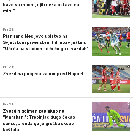
bave sa mnom, njih neka ostave na
miru"
0
Pre 2 h
Planirano Mesijevo ubistvo na
Svjetskom prvenstvu, FBI obaviješten:
"Ući ću na stadion i dići ću ga u vazduh"
0
Pre 2 h
Zvezdina pobjeda za mir pred Hapoel
0
Pre 2 h
Zvezdin golman zaplakao na
"Marakani": Trebinjac dugo čekao
šansu, a onda ga je greška skupo
koštala