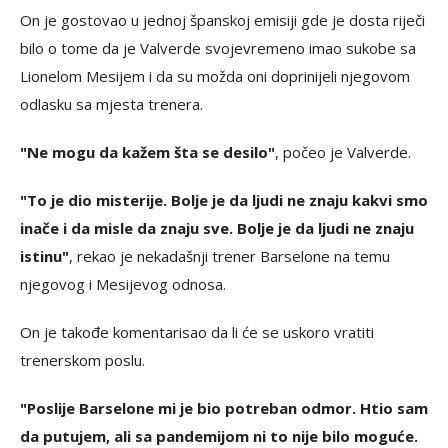
On je gostovao u jednoj španskoj emisiji gde je dosta riječi
bilo o tome da je Valverde svojevremeno imao sukobe sa
Lionelom Mesijem i da su možda oni doprinijeli njegovom
odlasku sa mjesta trenera.
"Ne mogu da kažem šta se desilo"
, počeo je Valverde.
"To je dio misterije. Bolje je da ljudi ne znaju kakvi smo
inače i da misle da znaju sve. Bolje je da ljudi ne znaju
istinu"
, rekao je nekadašnji trener Barselone na temu
njegovog i Mesijevog odnosa.
On je takođe komentarisao da li će se uskoro vratiti
trenerskom poslu.
"Poslije Barselone mi je bio potreban odmor. Htio sam
da putujem, ali sa pandemijom ni to nije bilo moguće.