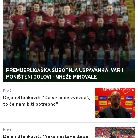
PREMIJERLIGAŠKA SUBOTNJA USPAVANKA: VAR I
PONIŠTENI GOLOVI - MREŽE MIROVALE
0
Pre 2 h
Dejan Stanković: "Da se bude zvezdaš,
to će nam biti potrebno"
0
Pre 2 h
Dejan Stanković: "Neka nastave da se