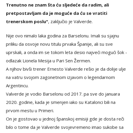
Trenutno ne znam šta ću sljedeće da radim, ali
pretpostavljam da je moguće da ću se vratiti
trenerskom poslu"
, zaključio je Valverde.
Nije ovo nimalo laka godina za Barselonu. Imali su sjajnu
priliku da osvoje novu titulu prvaka Španije, ali su sve
uprskali, a onda im se tokom leta desio najveći mogući šok -
odlazak Lionela Mesija u Pari Sen Žermen.
A njihov bivši trener Ernesto Valverde rešio je da dolije ulje
na vatru svojom zagonetnom izjavom o legendarnom
Argentincu.
Valverde je vodio Barselonu od 2017. pa sve do januara
2020. godine, kada je smenjen iako su Katalonci bili na
prvom mestu u Primeri.
On je gostovao u jednoj španskoj emisiji gde je dosta reči
bilo o tome da je Valverde svojevremeno imao sukobe sa