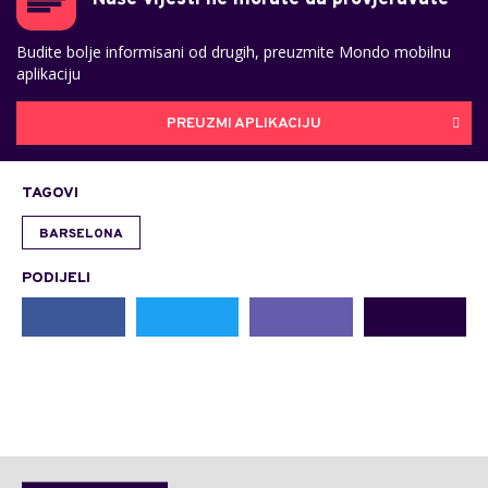
Budite bolje informisani od drugih, preuzmite Mondo mobilnu
aplikaciju
PREUZMI APLIKACIJU
TAGOVI
BARSELONA
PODIJELI