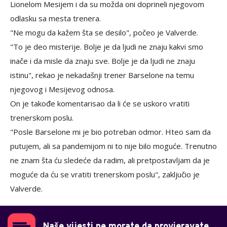
Lionelom Mesijem i da su možda oni doprineli njegovom
odlasku sa mesta trenera.
"Ne mogu da kažem šta se desilo", počeo je Valverde.
"To je deo misterije. Bolje je da ljudi ne znaju kakvi smo
inače i da misle da znaju sve. Bolje je da ljudi ne znaju
istinu", rekao je nekadašnji trener Barselone na temu
njegovog i Mesijevog odnosa.
On je takođe komentarisao da li će se uskoro vratiti
trenerskom poslu.
"Posle Barselone mi je bio potreban odmor. Hteo sam da
putujem, ali sa pandemijom ni to nije bilo moguće. Trenutno
ne znam šta ću sledeće da radim, ali pretpostavljam da je
moguće da ću se vratiti trenerskom poslu", zaključio je
Valverde.
Naše vijesti ne morate da provjeravate