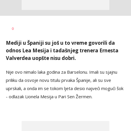
0
Mediji u Španiji su još u to vreme govorili da
odnos Lea Mesija i tadašnjeg trenera Ernesta
Valverdea uopšte nisu dobri.
Nije ovo nimalo laka godina za Barselonu. Imali su sjajnu
priliku da osvoje novu titulu prvaka Španije, ali su sve
uprskali, a onda im se tokom ljeta desio najveći mogući šok
- odlazak Lionela Mesija u Pari Sen Žermen.