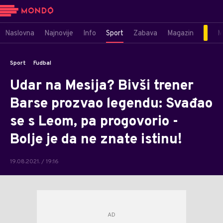
Naslovna
Najnovije
Info
Sport
Zabava
Magazin
M
Sport
Fudbal
Udar na Mesija? Bivši trener
Barse prozvao legendu: Svađao
se s Leom, pa progovorio -
Bolje je da ne znate istinu!
19.08.2021. / 19:16