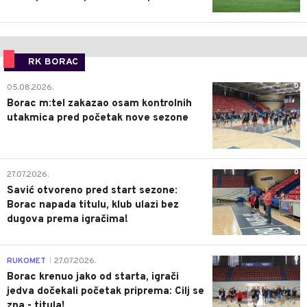
RK BORAC
0
05.08.2026.
Borac m:tel zakazao osam kontrolnih
utakmica pred početak nove sezone
0
27.07.2026.
Savić otvoreno pred start sezone:
Borac napada titulu, klub ulazi bez
dugova prema igračima!
0
RUKOMET
27.07.2026.
|
Borac krenuo jako od starta, igrači
jedva dočekali početak priprema: Cilj se
zna - titula!