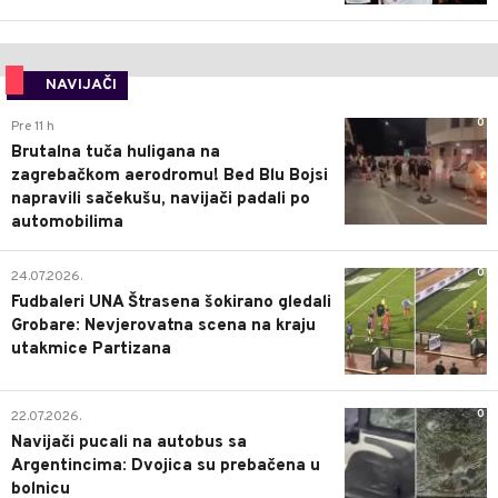
NAVIJAČI
0
Pre 11 h
Brutalna tuča huligana na
zagrebačkom aerodromu! Bed Blu Bojsi
napravili sačekušu, navijači padali po
automobilima
0
24.07.2026.
Fudbaleri UNA Štrasena šokirano gledali
Grobare: Nevjerovatna scena na kraju
utakmice Partizana
0
22.07.2026.
Navijači pucali na autobus sa
Argentincima: Dvojica su prebačena u
bolnicu