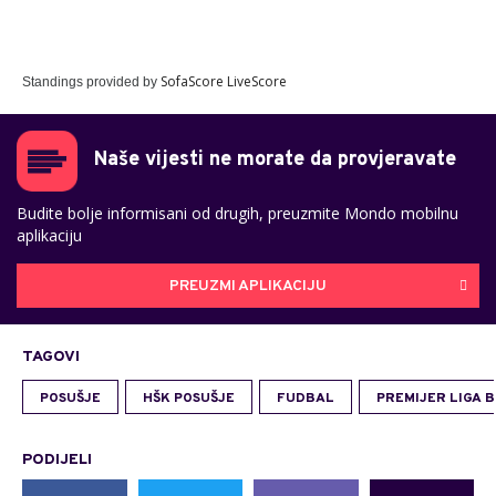
SofaScore LiveScore
Standings provided by
Naše vijesti ne morate da provjeravate
Budite bolje informisani od drugih, preuzmite Mondo mobilnu
aplikaciju
PREUZMI APLIKACIJU
TAGOVI
POSUŠJE
HŠK POSUŠJE
FUDBAL
PREMIJER LIGA B
PODIJELI