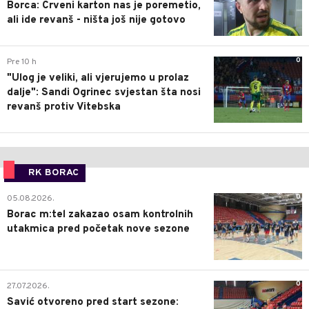
Borca: Crveni karton nas je poremetio,
ali ide revanš - ništa još nije gotovo
0
Pre 10 h
"Ulog je veliki, ali vjerujemo u prolaz
dalje": Sandi Ogrinec svjestan šta nosi
revanš protiv Vitebska
RK BORAC
0
05.08.2026.
Borac m:tel zakazao osam kontrolnih
utakmica pred početak nove sezone
0
27.07.2026.
Savić otvoreno pred start sezone: