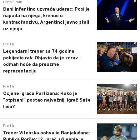
0
Pre 55 min
Đani Infantino uzvraća udarac: Poslije
napada na njega, krenuo u
kontraofanzivu, Argentinci javno stali
uz njega
0
Pre 1 h
Legendarni trener sa 74 godine
pobijedio rak: Objavio da je zdrav i
odmah hoće da preuzme
reprezentaciju
0
Pre 1 h
Ocjene igrača Partizana: Kako je
"otpisani" postao najvažniji igrač Saše
Ilića?
0
Pre 1 h
Trener Vitebska pohvalio Banjalučane:
Publika Borčev 12. igrač, uživanje je