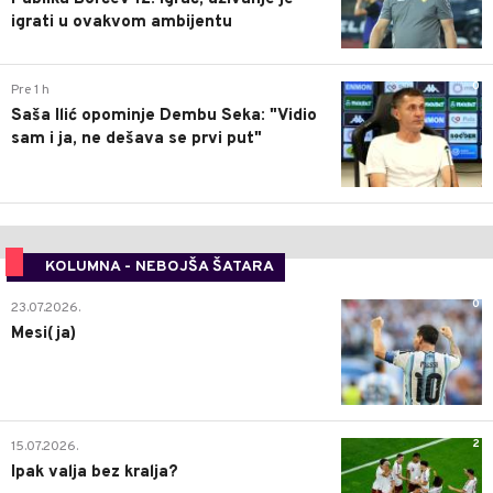
igrati u ovakvom ambijentu
0
Pre 1 h
Saša Ilić opominje Dembu Seka: "Vidio
sam i ja, ne dešava se prvi put"
KOLUMNA - NEBOJŠA ŠATARA
0
23.07.2026.
Mesi(ja)
2
15.07.2026.
Ipak valja bez kralja?