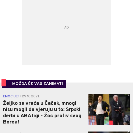
MOŽDA ĆE VAS ZANIMATI
0
EMOCIJE!
29.10.2021.
|
Željko se vraća u Čačak, mnogi
nisu mogli da vjeruju u to: Srpski
derbi u ABA ligi - Žoc protiv svog
Borca!
0