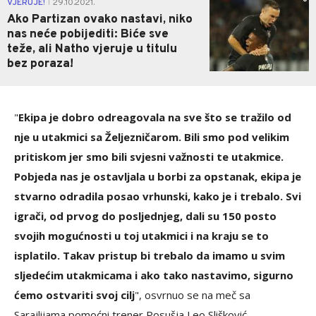
VJERUJE!
29.10.2021.
|
Ako Partizan ovako nastavi, niko
nas neće pobijediti: Biće sve
teže, ali Natho vjeruje u titulu
bez poraza!
"
Ekipa je dobro odreagovala na sve što se tražilo od
nje u utakmici sa Željezničarom. Bili smo pod velikim
pritiskom jer smo bili svjesni važnosti te utakmice.
Pobjeda nas je ostavljala u borbi za opstanak, ekipa je
stvarno odradila posao vrhunski, kako je i trebalo. Svi
igrači, od prvog do posljednjeg, dali su 150 posto
svojih mogućnosti u toj utakmici i na kraju se to
isplatilo. Takav pristup bi trebalo da imamo u svim
sljedećim utakmicama i ako tako nastavimo, sigurno
ćemo ostvariti svoj cilj
", osvrnuo se na meč sa
Sarajlijama pomoćni trener Posušja Leo Slišković.