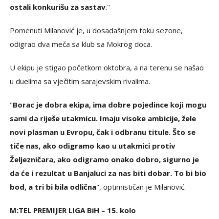
ostali konkurišu za sastav
."
Pomenuti Milanović je, u dosadašnjem toku sezone,
odigrao dva meča sa klub sa Mokrog doca.
U ekipu je stigao početkom oktobra, a na terenu se našao
u duelima sa vječitim sarajevskim rivalima.
"
Borac je dobra ekipa, ima dobre pojedince koji mogu
sami da riješe utakmicu. Imaju visoke ambicije, žele
novi plasman u Evropu, čak i odbranu titule. Što se
tiče nas, ako odigramo kao u utakmici protiv
Željezničara, ako odigramo onako dobro, sigurno je
da će i rezultat u Banjaluci za nas biti dobar. To bi bio
bod, a tri bi bila odlična
", optimističan je Milanović.
M:TEL PREMIJER LIGA BiH – 15. kolo