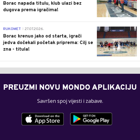
Borac napada titulu, klub ulazi bez
dugova prema igračima!
0
RUKOMET
27.07.2026.
|
Borac krenuo jako od starta, igrači
jedva dočekali početak priprema: Cilj se
zna - titula!
PREUZMI NOVU MONDO APLIKACIJU
Savršen spoj vijesti i zabave.