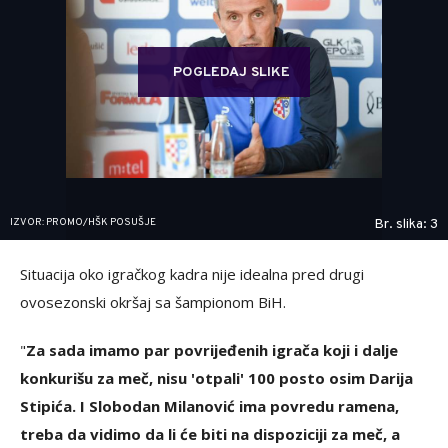
POGLEDAJ SLIKE
IZVOR: PROMO/HŠK POSUŠJE
Br. slika: 3
Situacija oko igračkog kadra nije idealna pred drugi
ovosezonski okršaj sa šampionom BiH.
"
Za sada imamo par povrijeđenih igrača koji i dalje
konkurišu za meč, nisu 'otpali' 100 posto osim Darija
Stipića. I Slobodan Milanović ima povredu ramena,
treba da vidimo da li će biti na dispoziciji za meč, a