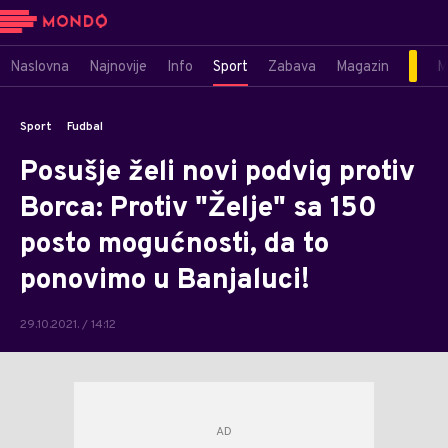
Naslovna
Najnovije
Info
Sport
Zabava
Magazin
M
Sport
Fudbal
Posušje želi novi podvig protiv
Borca: Protiv "Želje" sa 150
posto mogućnosti, da to
ponovimo u Banjaluci!
29.10.2021. / 14:12