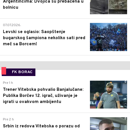
Argentincima: Dvojica su prebačena u
bolnicu
1
07.07.2026.
Levski se oglasio: Saopštenje
bugarskog šampiona nekoliko sati pred
meč sa Borcem!
FK BORAC
0
Pre 1 h
Trener Vitebska pohvalio Banjalučane:
Publika Borčev 12. igrač, uživanje je
igrati u ovakvom ambijentu
0
Pre 2 h
Srbin iz redova Vitebska o porazu od