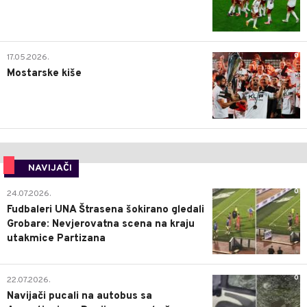
0
17.05.2026.
Mostarske kiše
NAVIJAČI
0
24.07.2026.
Fudbaleri UNA Štrasena šokirano gledali
Grobare: Nevjerovatna scena na kraju
utakmice Partizana
0
22.07.2026.
Navijači pucali na autobus sa