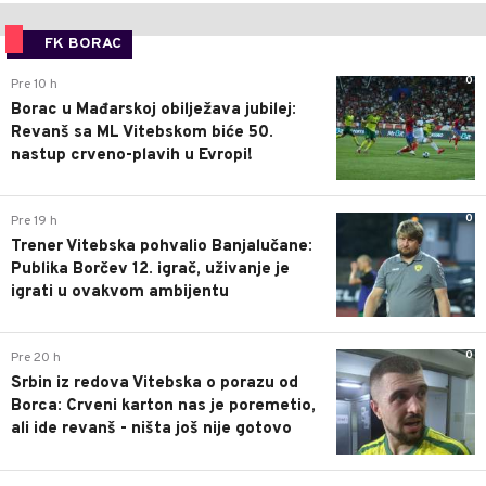
FK BORAC
0
Pre 10 h
Borac u Mađarskoj obilježava jubilej:
Revanš sa ML Vitebskom biće 50.
nastup crveno-plavih u Evropi!
0
Pre 19 h
Trener Vitebska pohvalio Banjalučane:
Publika Borčev 12. igrač, uživanje je
igrati u ovakvom ambijentu
0
Pre 20 h
Srbin iz redova Vitebska o porazu od
Borca: Crveni karton nas je poremetio,
ali ide revanš - ništa još nije gotovo