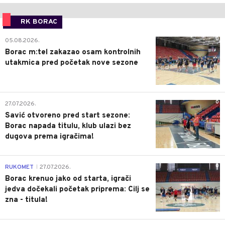
RK BORAC
0
05.08.2026.
Borac m:tel zakazao osam kontrolnih
utakmica pred početak nove sezone
0
27.07.2026.
Savić otvoreno pred start sezone:
Borac napada titulu, klub ulazi bez
dugova prema igračima!
0
RUKOMET
27.07.2026.
|
Borac krenuo jako od starta, igrači
jedva dočekali početak priprema: Cilj se
zna - titula!