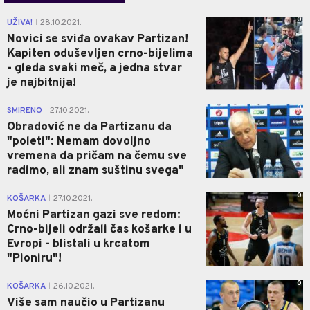
0
UŽIVA!
28.10.2021.
|
Novici se sviđa ovakav Partizan!
Kapiten oduševljen crno-bijelima
- gleda svaki meč, a jedna stvar
je najbitnija!
0
SMIRENO
27.10.2021.
|
Obradović ne da Partizanu da
"poleti": Nemam dovoljno
vremena da pričam na čemu sve
radimo, ali znam suštinu svega"
0
KOŠARKA
27.10.2021.
|
Moćni Partizan gazi sve redom:
Crno-bijeli održali čas košarke i u
Evropi - blistali u krcatom
"Pioniru"!
0
KOŠARKA
26.10.2021.
|
Više sam naučio u Partizanu