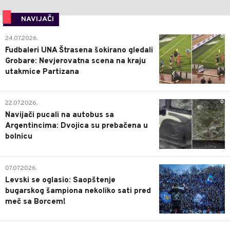
NAVIJAČI
0
24.07.2026.
Fudbaleri UNA Štrasena šokirano gledali
Grobare: Nevjerovatna scena na kraju
utakmice Partizana
0
22.07.2026.
Navijači pucali na autobus sa
Argentincima: Dvojica su prebačena u
bolnicu
1
07.07.2026.
Levski se oglasio: Saopštenje
bugarskog šampiona nekoliko sati pred
meč sa Borcem!