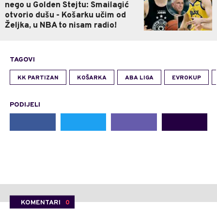
nego u Golden Stejtu: Smailagić
otvorio dušu - Košarku učim od
Željka, u NBA to nisam radio!
TAGOVI
KK PARTIZAN
KOŠARKA
ABA LIGA
EVROKUP
PODIJELI
KOMENTARI
0