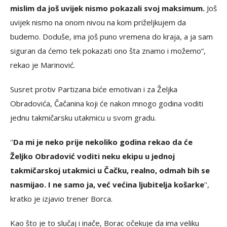
mislim da još uvijek nismo pokazali svoj maksimum.
Još
uvijek nismo na onom nivou na kom priželjkujem da
budemo. Doduše, ima još puno vremena do kraja, a ja sam
siguran da ćemo tek pokazati ono šta znamo i možemo“,
rekao je Marinović.
Susret protiv Partizana biće emotivan i za Željka
Obradovića, Čačanina koji će nakon mnogo godina voditi
jednu takmičarsku utakmicu u svom gradu.
''
Da mi je neko prije nekoliko godina rekao da će
Željko Obradović voditi neku ekipu u jednoj
takmičarskoj utakmici u Čačku, realno, odmah bih se
nasmijao. I ne samo ja, već većina ljubitelja košarke
'',
kratko je izjavio trener Borca.
Kao što je to slučaj i inače, Borac očekuje da ima veliku