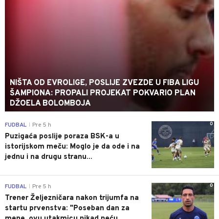
NIŠTA OD EVROLIGE, POSLIJE ZVEZDE U FIBA LIGU
ŠAMPIONA: PROPALI PROJEKAT POKVARIO PLAN
DŽOELA BOLOMBOJA
0
FUDBAL
Pre 5 h
|
Puzigaća poslije poraza BSK-a u
istorijskom meču: Moglo je da ode i na
jednu i na drugu stranu...
0
FUDBAL
Pre 5 h
|
Trener Željezničara nakon trijumfa na
startu prvenstva: "Poseban dan za
mene, ovu utakmicu nikad neću