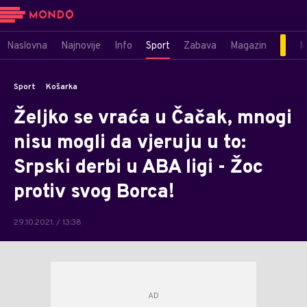
Naslovna
Najnovije
Info
Sport
Zabava
Magazin
M
Sport
Košarka
Željko se vraća u Čačak, mnogi
nisu mogli da vjeruju u to:
Srpski derbi u ABA ligi - Žoc
protiv svog Borca!
29.10.2021. / 13:38