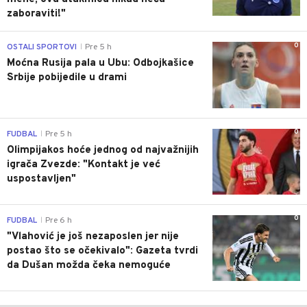
zaboraviti!"
0
OSTALI SPORTOVI
Pre 5 h
|
Moćna Rusija pala u Ubu: Odbojkašice
Srbije pobijedile u drami
0
FUDBAL
Pre 5 h
|
Olimpijakos hoće jednog od najvažnijih
igrača Zvezde: "Kontakt je već
uspostavljen"
0
FUDBAL
Pre 6 h
|
"Vlahović je još nezaposlen jer nije
postao što se očekivalo": Gazeta tvrdi
da Dušan možda čeka nemoguće