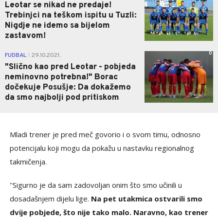
Leotar se nikad ne predaje!
Trebinjci na teškom ispitu u Tuzli:
Nigdje ne idemo sa bijelom
zastavom!
0
FUDBAL
29.10.2021.
|
"Slično kao pred Leotar - pobjeda
neminovno potrebna!" Borac
dočekuje Posušje: Da dokažemo
da smo najbolji pod pritiskom
Mladi trener je pred meč govorio i o svom timu, odnosno
potencijalu koji mogu da pokažu u nastavku regionalnog
takmičenja.
''Sigurno je da sam zadovoljan onim što smo učinili u
dosadašnjem dijelu lige.
Na pet utakmica ostvarili smo
dvije pobjede, što nije tako malo. Naravno, kao trener