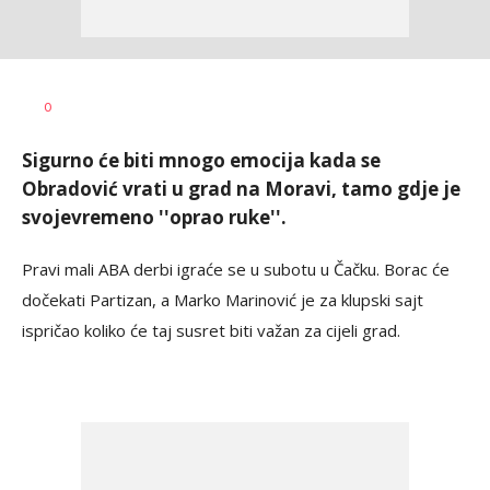
Dragan
AUTOR
0
Šutvić
Sigurno će biti mnogo emocija kada se
Obradović vrati u grad na Moravi, tamo gdje je
svojevremeno ''oprao ruke''.
Pravi mali ABA derbi igraće se u subotu u Čačku. Borac će
dočekati Partizan, a Marko Marinović je za klupski sajt
ispričao koliko će taj susret biti važan za cijeli grad.