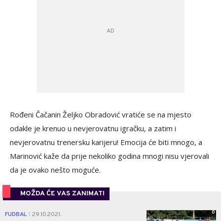
Rođeni Čačanin Željko Obradović vratiće se na mjesto
odakle je krenuo u nevjerovatnu igračku, a zatim i
nevjerovatnu trenersku karijeru! Emocija će biti mnogo, a
Marinović kaže da prije nekoliko godina mnogi nisu vjerovali
da je ovako nešto moguće.
MOŽDA ĆE VAS ZANIMATI
0
FUDBAL
29.10.2021.
|