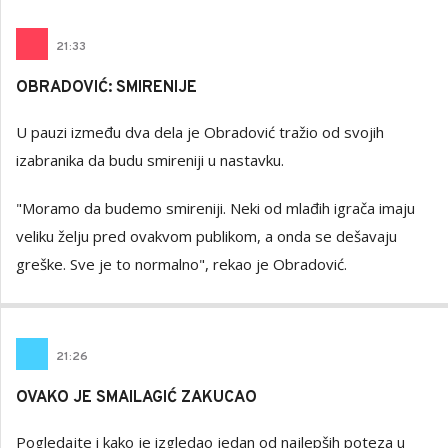
21
:
33
OBRADOVIĆ: SMIRENIJE
U pauzi između dva dela je Obradović tražio od svojih
izabranika da budu smireniji u nastavku.
"Moramo da budemo smireniji. Neki od mlađih igrača imaju
veliku želju pred ovakvom publikom, a onda se dešavaju
greške. Sve je to normalno", rekao je Obradović.
21
:
26
OVAKO JE SMAILAGIĆ ZAKUCAO
Pogledajte i kako je izgledao jedan od najlepših poteza u