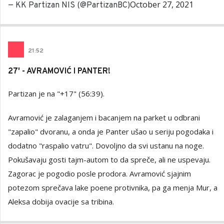
October 27, 2021
— KK Partizan NIS (@PartizanBC)
21
:
52
27' - AVRAMOVIĆ I PANTER!
Partizan je na "+17" (56:39).
Avramović je zalaganjem i bacanjem na parket u odbrani
"zapalio" dvoranu, a onda je Panter ušao u seriju pogodaka i
dodatno "raspalio vatru". Dovoljno da svi ustanu na noge.
Pokušavaju gosti tajm-autom to da spreče, ali ne uspevaju.
Zagorac je pogodio posle prodora. Avramović sjajnim
potezom sprečava lake poene protivnika, pa ga menja Mur, a
Aleksa dobija ovacije sa tribina.