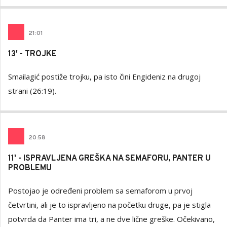
21
:
01
13' - TROJKE
Smailagić postiže trojku, pa isto čini Engideniz na drugoj
strani (26:19).
20
:
58
11' - ISPRAVLJENA GREŠKA NA SEMAFORU, PANTER U
PROBLEMU
Postojao je određeni problem sa semaforom u prvoj
četvrtini, ali je to ispravljeno na početku druge, pa je stigla
potvrda da Panter ima tri, a ne dve lične greške. Očekivano,