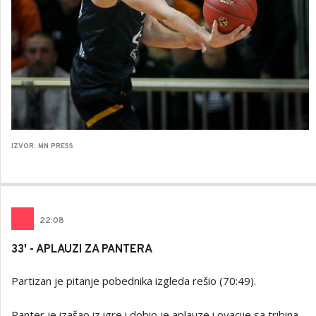
IZVOR: MN PRESS
22
:
08
33' - APLAUZI ZA PANTERA
Partizan je pitanje pobednika izgleda rešio (70:49).
Panter je izašao iz igre i dobio je aplauze i ovacije sa tribina.