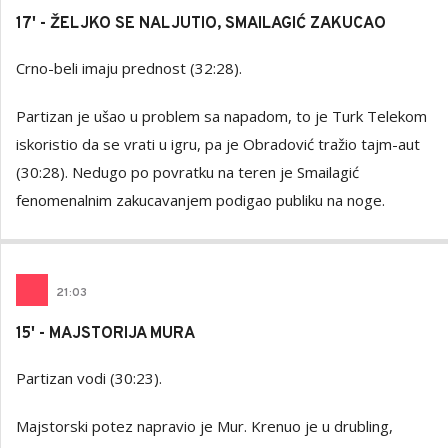
17' - ŽELJKO SE NALJUTIO, SMAILAGIĆ ZAKUCAO
Crno-beli imaju prednost (32:28).
Partizan je ušao u problem sa napadom, to je Turk Telekom
iskoristio da se vrati u igru, pa je Obradović tražio tajm-aut
(30:28). Nedugo po povratku na teren je Smailagić
fenomenalnim zakucavanjem podigao publiku na noge.
21
:
03
15' - MAJSTORIJA MURA
Partizan vodi (30:23).
Majstorski potez napravio je Mur. Krenuo je u drubling,