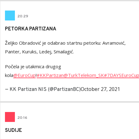
20
:
29
PETORKA PARTIZANA
Željko Obradović je odabrao startnu petorku: Avramović,
Panter, Kuruks, Ledej, Smailagić.
Počela je utakmica drugog
kola
@EuroCup
!
#KKPartizan
@TurkTelekom_SK
#7DAYSEuroCu
October 27, 2021
— KK Partizan NIS (@PartizanBC)
20
:
16
SUDIJE