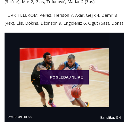
(3 lične), Mur 2, Glas, Trifunović, Madar 2 (3as)
TURK TELEKOM: Perez, Herison 7, Akar, Gejik 4, Demir 8
(4sk), Elis, Dokins, Džonson 9, Engideniz 6, Ogut (6as), Donat
POGLEDAJ SLIKE
IZVOR: MN PRESS
Br. slika: 54