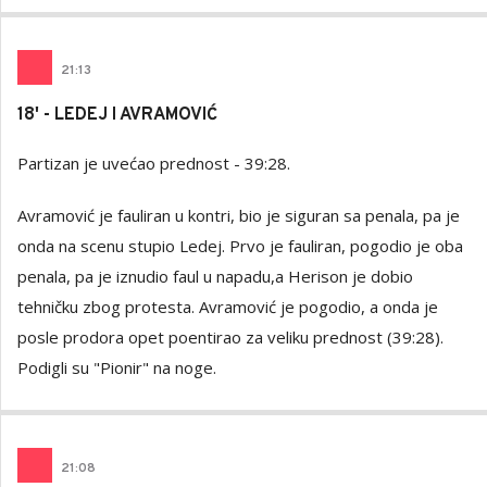
21
:
13
18' - LEDEJ I AVRAMOVIĆ
Partizan je uvećao prednost - 39:28.
Avramović je fauliran u kontri, bio je siguran sa penala, pa je
onda na scenu stupio Ledej. Prvo je fauliran, pogodio je oba
penala, pa je iznudio faul u napadu,a Herison je dobio
tehničku zbog protesta. Avramović je pogodio, a onda je
posle prodora opet poentirao za veliku prednost (39:28).
Podigli su "Pionir" na noge.
21
:
08