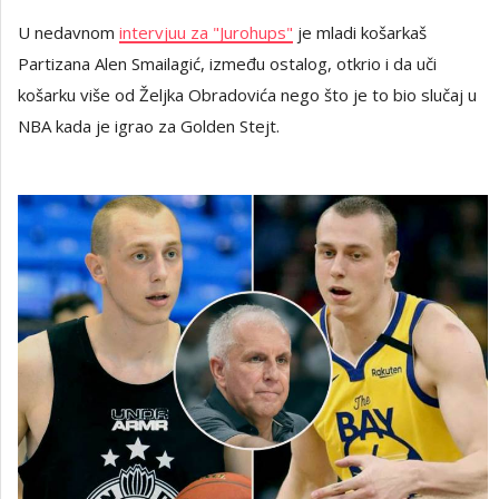
U nedavnom
intervjuu za "Jurohups"
je mladi košarkaš
Partizana Alen Smailagić, između ostalog, otkrio i da uči
košarku više od Željka Obradovića nego što je to bio slučaj u
NBA kada je igrao za Golden Stejt.