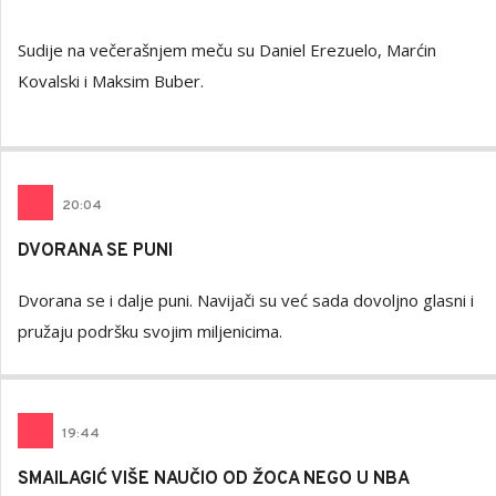
Sudije na večerašnjem meču su Daniel Erezuelo, Marćin
Kovalski i Maksim Buber.
20
:
04
DVORANA SE PUNI
Dvorana se i dalje puni. Navijači su već sada dovoljno glasni i
pružaju podršku svojim miljenicima.
19
:
44
SMAILAGIĆ VIŠE NAUČIO OD ŽOCA NEGO U NBA