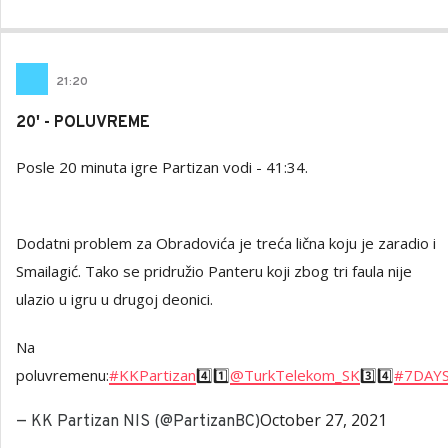
21
:
20
20' - POLUVREME
Posle 20 minuta igre Partizan vodi - 41:34.
Dodatni problem za Obradovića je treća lična koju je zaradio i
Smailagić. Tako se pridružio Panteru koji zbog tri faula nije
ulazio u igru u drugoj deonici.
Na
poluvremenu:
#KKPartizan
4️⃣1️⃣
@TurkTelekom_SK
3️⃣4️⃣
#7DAYS
October 27, 2021
— KK Partizan NIS (@PartizanBC)