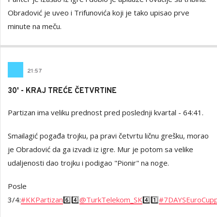
Obradović je uveo i Trifunovića koji je tako upisao prve
minute na meču.
21
:
57
30' - KRAJ TREĆE ČETVRTINE
Partizan ima veliku prednost pred poslednji kvartal - 64:41.
Smailagić pogađa trojku, pa pravi četvrtu ličnu grešku, morao
je Obradović da ga izvadi iz igre. Mur je potom sa velike
udaljenosti dao trojku i podigao "Pionir" na noge.
Posle
3/4:
#KKPartizan
6️⃣4️⃣
@TurkTelekom_SK
4️⃣1️⃣
#7DAYSEuroCup