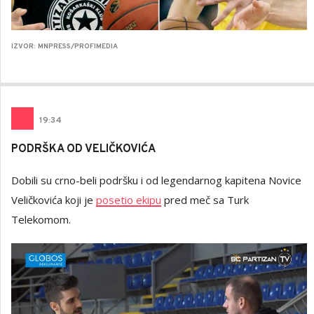
IZVOR: MNPRESS/PROFIMEDIA
19
:
34
PODRŠKA OD VELIČKOVIĆA
Dobili su crno-beli podršku i od legendarnog kapitena Novice
Veličkovića koji je
posetio ekipu
pred meč sa Turk
Telekomom.