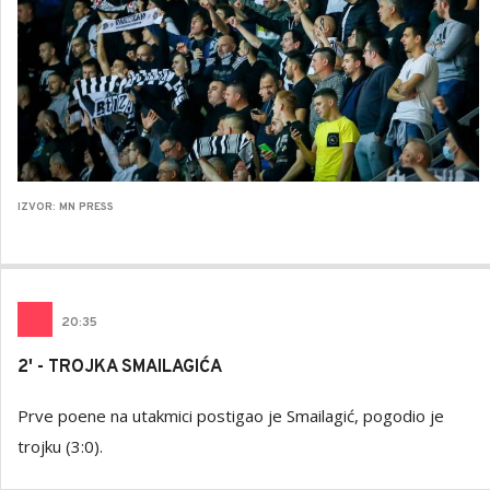
IZVOR: MN PRESS
20
:
35
2' - TROJKA SMAILAGIĆA
Prve poene na utakmici postigao je Smailagić, pogodio je
trojku (3:0).