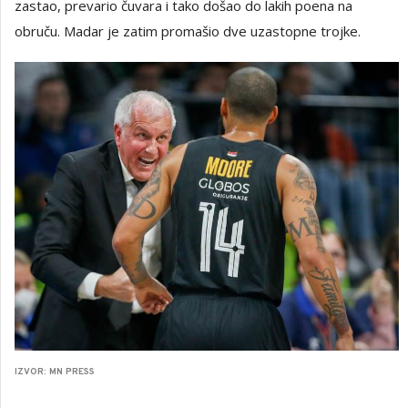
zastao, prevario čuvara i tako došao do lakih poena na
obruču. Madar je zatim promašio dve uzastopne trojke.
IZVOR: MN PRESS