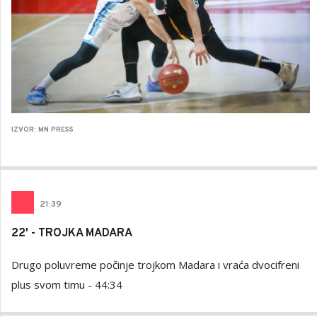
IZVOR: MN PRESS
21
:
39
22' - TROJKA MADARA
Drugo poluvreme počinje trojkom Madara i vraća dvocifreni
plus svom timu - 44:34