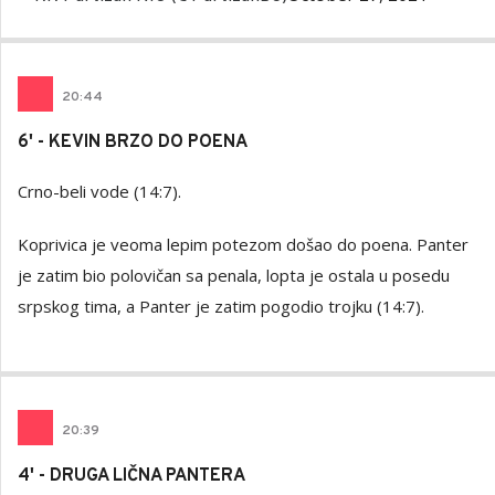
20
:
44
6' - KEVIN BRZO DO POENA
Crno-beli vode (14:7).
Koprivica je veoma lepim potezom došao do poena. Panter
je zatim bio polovičan sa penala, lopta je ostala u posedu
srpskog tima, a Panter je zatim pogodio trojku (14:7).
20
:
39
4' - DRUGA LIČNA PANTERA