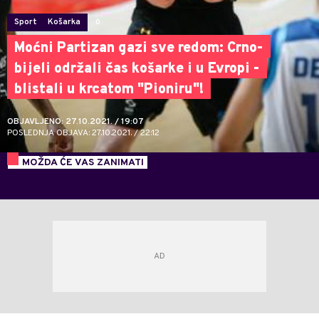
Sport
Košarka
0
Moćni Partizan gazi sve redom: Crno-
bijeli održali čas košarke i u Evropi -
blistali u krcatom "Pioniru"!
OBJAVLJENO: 27.10.2021. / 19:07
POSLEDNJA OBJAVA: 27.10.2021. / 22:12
MOŽDA ĆE VAS ZANIMATI