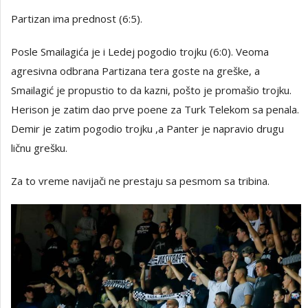
Partizan ima prednost (6:5).
Posle Smailagića je i Ledej pogodio trojku (6:0). Veoma
agresivna odbrana Partizana tera goste na greške, a
Smailagić je propustio to da kazni, pošto je promašio trojku.
Herison je zatim dao prve poene za Turk Telekom sa penala.
Demir je zatim pogodio trojku ,a Panter je napravio drugu
ličnu grešku.
Za to vreme navijači ne prestaju sa pesmom sa tribina.