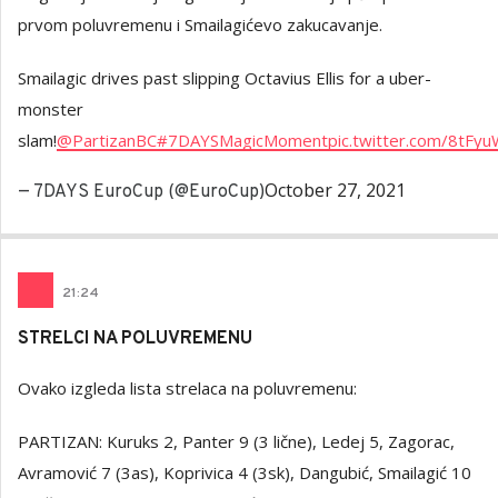
prvom poluvremenu i Smailagićevo zakucavanje.
Smailagic drives past slipping Octavius Ellis for a uber-
monster
slam!
@PartizanBC
#7DAYSMagicMoment
pic.twitter.com/8tFy
October 27, 2021
— 7DAYS EuroCup (@EuroCup)
21
:
24
STRELCI NA POLUVREMENU
Ovako izgleda lista strelaca na poluvremenu:
PARTIZAN: Kuruks 2, Panter 9 (3 lične), Ledej 5, Zagorac,
Avramović 7 (3as), Koprivica 4 (3sk), Dangubić, Smailagić 10