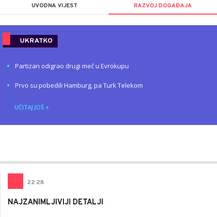
UVODNA VIJEST
RAZVOJ DOGAĐAJA
UKRATKO
Partizan odigrao drugi meč u Evrokupu
Prvo su pobedili Hamburg, pa Turk Telekom
UČITAJ JOŠ
+
Nemanja
AUTOR
Stanojčić
22
:
28
NAJZANIMLJIVIJI DETALJI