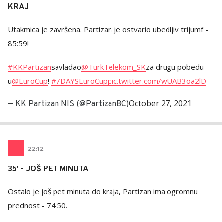
KRAJ
Utakmica je završena. Partizan je ostvario ubedljiv trijumf -
85:59!
#KKPartizan
savladao
@TurkTelekom_SK
za drugu pobedu
u
@EuroCup
! ️️
#7DAYSEuroCup
pic.twitter.com/wUAB3oa2lD
October 27, 2021
— KK Partizan NIS (@PartizanBC)
22
:
12
35' - JOŠ PET MINUTA
Ostalo je još pet minuta do kraja, Partizan ima ogromnu
prednost - 74:50.