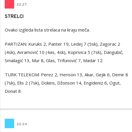
22
:
27
STRELCI
Ovako izgleda lista strelaca na kraju meča.
PARTIZAN: Kuruks 2, Panter 19, Ledej 7 (5sk), Zagorac 2
(4sk), Avramović 10 (4as, 4sk), Koprivica 5 (7sk), Dangubić,
Smailagić 13, Mur 8, Glas, Trifunović 7, Madar 12
TURK TELEKOM: Perez 2, Herison 13, Akar, Gejik 6, Demir 8
(7sk), Elis 2 (7sk), Dokins, Džonson 14, Engideniz 6, Ogut,
Donat 8
22
:
24