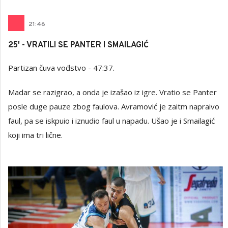
21
:
46
25' - VRATILI SE PANTER I SMAILAGIĆ
Partizan čuva vođstvo - 47:37.
Madar se razigrao, a onda je izašao iz igre. Vratio se Panter
posle duge pauze zbog faulova. Avramović je zaitm napraivo
faul, pa se iskpuio i iznudio faul u napadu. Ušao je i Smailagić
koji ima tri lične.