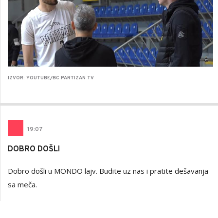
IZVOR: YOUTUBE/BC PARTIZAN TV
19
:
07
DOBRO DOŠLI
Dobro došli u MONDO lajv. Budite uz nas i pratite dešavanja
sa meča.