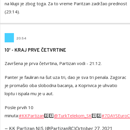
na klupi je zbog toga. Za to vreme Paritzan zadržao prednost
(23:14).
20
:
54
10' - KRAJ PRVE ČETVRTINE
Završena je prva četvrtina, Partizan vodi - 21:12.
Panter je fauliran na šut uza tri, dao je sva tri penala. Zagorac
je promašio oba slobodna bacanja, a Koprivica je uhvatio
loptu i ispala mu je u aut.
Posle prvih 10
minuta:
#KKPartizan
2️⃣1️⃣
@TurkTelekom_SK
1️⃣2️⃣
#7DAYSEuroC
October 27, 2021
— KK Partizan NIS (@PartizanBC)