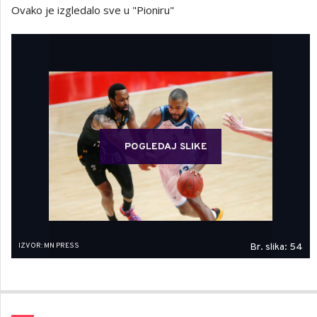
Ovako je izgledalo sve u "Pioniru"
POGLEDAJ SLIKE
IZVOR: MN PRESS
Br. slika: 54