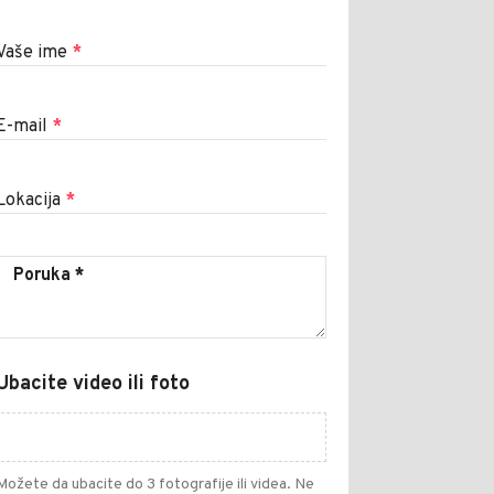
Vaše ime
*
E-mail
*
Lokacija
*
Ubacite video ili foto
Možete da ubacite do 3 fotografije ili videa. Ne