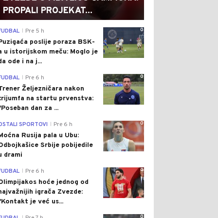
PROPALI PROJEKAT...
0
FUDBAL
Pre 5 h
|
Puzigaća poslije poraza BSK-
a u istorijskom meču: Moglo je
da ode i na j...
0
FUDBAL
Pre 6 h
|
Trener Željezničara nakon
trijumfa na startu prvenstva:
"Poseban dan za ...
0
OSTALI SPORTOVI
Pre 6 h
|
Moćna Rusija pala u Ubu:
Odbojkašice Srbije pobijedile
u drami
0
FUDBAL
Pre 6 h
|
Olimpijakos hoće jednog od
najvažnijih igrača Zvezde:
"Kontakt je već us...
0
|