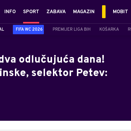
INFO
SPORT
ZABAVA
MAGAZIN
MOBIT
AL
FIFA WC 2026
PREMIJER LIGA BIH
KOŠARKA
R
 dva odlučujuća dana!
inske, selektor Petev: