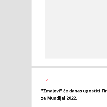
Dragan
AUTOR
0
Šutvić
"Zmajevi" će danas ugostiti Fi
za Mundijal 2022.