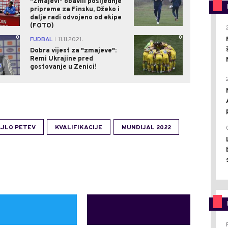
"Zmajevi" obavili posljednje
pripreme za Finsku, Džeko i
dalje radi odvojeno od ekipe
(FOTO)
0
0
FUDBAL
11.11.2021.
|
Dobra vijest za "zmajeve":
Remi Ukrajine pred
gostovanje u Zenici!
AJLO PETEV
KVALIFIKACIJE
MUNDIJAL 2022