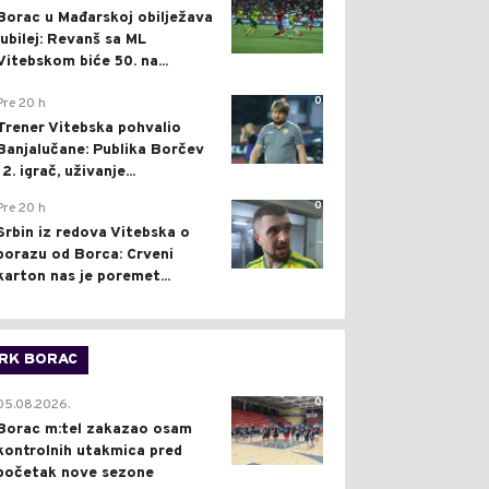
Borac u Mađarskoj obilježava
jubilej: Revanš sa ML
Vitebskom biće 50. na...
0
Pre 20 h
Trener Vitebska pohvalio
Banjalučane: Publika Borčev
12. igrač, uživanje...
0
Pre 20 h
Srbin iz redova Vitebska o
porazu od Borca: Crveni
karton nas je poremet...
RK BORAC
0
05.08.2026.
Borac m:tel zakazao osam
kontrolnih utakmica pred
početak nove sezone