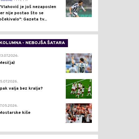
FUDBAL
Pre 7 h
"Vlahović je još nezaposlen
jer nije postao što se
očekivalo": Gazeta tv...
KOLUMNA - NEBOJŠA ŠATARA
0
23.07.2026.
Mesi(ja)
2
15.07.2026.
Ipak valja bez kralja?
0
17.05.2026.
Mostarske kiše