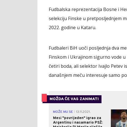
Fudbalska reprezentacija Bosne i He
selekciju Finske u pretposljednjem me
2022. godine u Kataru.
Fudbaleri BiH uoči posljednja dva me
Finskom i Ukrajinom sigurno vode u ba
četiri boda, ali selektor Ivajlo Petev i
današnjem meču interesuje samo po
MOŽDA ĆE VAS ZANIMATI
MOŽE MU SE
13.11.2021.
|
Mesi "povrijeđen" igrao za
Argentinu i nasamario PSŽ: