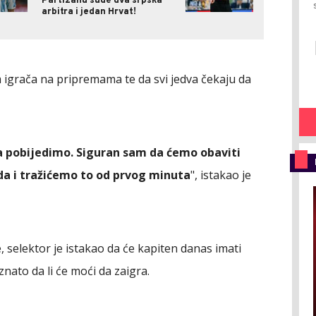
Partizanu sude dva srpska
arbitra i jedan Hrvat!
igrača na pripremama te da svi jedva čekaju da
 pobijedimo. Siguran sam da ćemo obaviti
da i tražićemo to od prvog minuta
", istakao je
 selektor je istakao da će kapiten danas imati
znato da li će moći da zaigra.