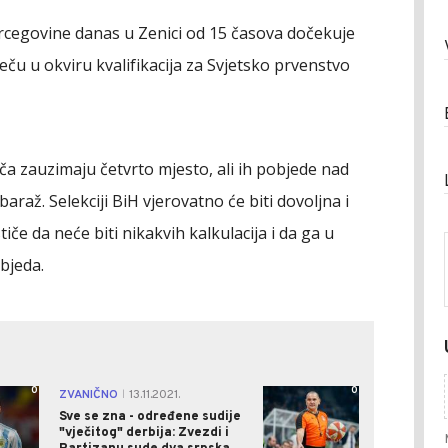
rcegovine danas u Zenici od 15 časova dočekuje
ču u okviru kvalifikacija za Svjetsko prvenstvo
ča zauzimaju četvrto mjesto, ali ih pobjede nad
raž. Selekciji BiH vjerovatno će biti dovoljna i
stiče da neće biti nikakvih kalkulacija i da ga u
bjeda.
0
0
ZVANIČNO
13.11.2021.
|
Sve se zna - određene sudije
"vječitog" derbija: Zvezdi i