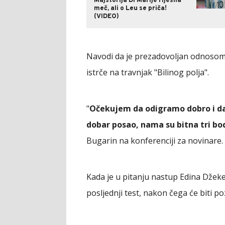
Majstorija Di Marije riješila
meč, ali o Leu se priča!
(VIDEO)
Navodi da je prezadovoljan odnosom 
istrče na travnjak "Bilinog polja".
"
Očekujem da odigramo dobro i da
dobar posao, nama su bitna tri bo
Bugarin na konferenciji za novinare.
Kada je u pitanju nastup Edina Džeke,
posljednji test, nakon čega će biti po