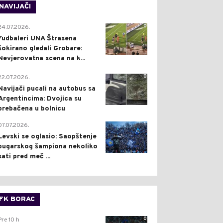
NAVIJAČI
0
24.07.2026.
Fudbaleri UNA Štrasena
šokirano gledali Grobare:
Nevjerovatna scena na k...
0
22.07.2026.
Navijači pucali na autobus sa
Argentincima: Dvojica su
prebačena u bolnicu
1
07.07.2026.
Levski se oglasio: Saopštenje
bugarskog šampiona nekoliko
sati pred meč ...
FK BORAC
0
Pre 10 h