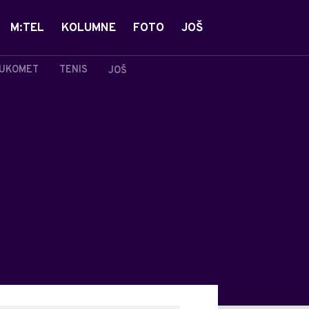
M:TEL
KOLUMNE
FOTO
JOŠ
UKOMET
TENIS
JOŠ