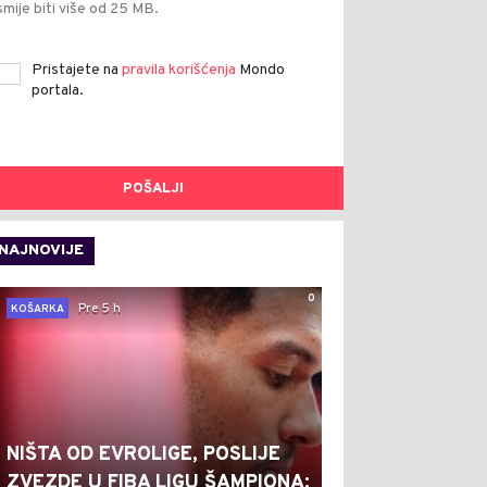
smije biti više od 25 MB.
Pristajete na
pravila korišćenja
Mondo
portala.
POŠALJI
NAJNOVIJE
0
Pre 5 h
KOŠARKA
NIŠTA OD EVROLIGE, POSLIJE
ZVEZDE U FIBA LIGU ŠAMPIONA: