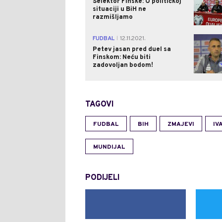
Selektor Finske: O političkoj
situaciji u BiH ne
razmišljamo
FUDBAL
12.11.2021.
|
Petev jasan pred duel sa
Finskom: Neću biti
zadovoljan bodom!
TAGOVI
FUDBAL
BIH
ZMAJEVI
IV
MUNDIJAL
PODIJELI