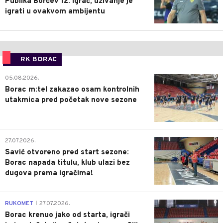
Publika Borčev 12. igrač, uživanje je
igrati u ovakvom ambijentu
RK BORAC
0
05.08.2026.
Borac m:tel zakazao osam kontrolnih
utakmica pred početak nove sezone
0
27.07.2026.
Savić otvoreno pred start sezone:
Borac napada titulu, klub ulazi bez
dugova prema igračima!
0
RUKOMET
27.07.2026.
|
Borac krenuo jako od starta, igrači