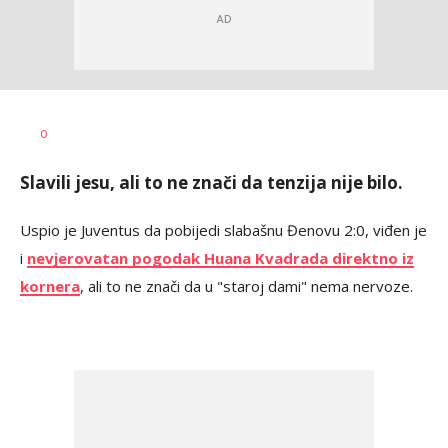
Bojan
AUTOR
0
Jakovljević
Slavili jesu, ali to ne znači da tenzija nije bilo.
Uspio je Juventus da pobijedi slabašnu Đenovu 2:0, viđen je
i
nevjerovatan pogodak Huana Kvadrada direktno iz
kornera
, ali to ne znači da u "staroj dami" nema nervoze.