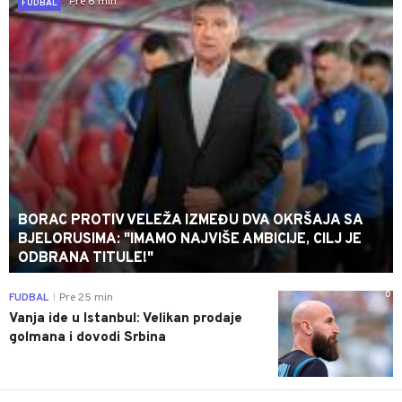
Pre 6 min
FUDBAL
BORAC PROTIV VELEŽA IZMEĐU DVA OKRŠAJA SA
BJELORUSIMA: "IMAMO NAJVIŠE AMBICIJE, CILJ JE
ODBRANA TITULE!"
0
FUDBAL
Pre 25 min
|
Vanja ide u Istanbul: Velikan prodaje
golmana i dovodi Srbina