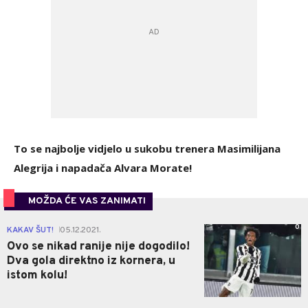
To se najbolje vidjelo u sukobu trenera Masimilijana
Alegrija i napadača Alvara Morate!
MOŽDA ĆE VAS ZANIMATI
0
KAKAV ŠUT!
05.12.2021.
|
Ovo se nikad ranije nije dogodilo!
Dva gola direktno iz kornera, u
istom kolu!