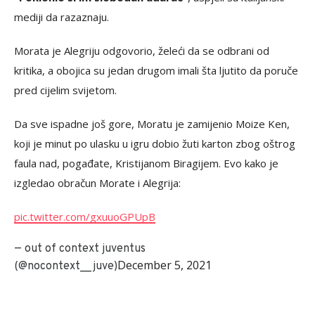
mediji da razaznaju.
Morata je Alegriju odgovorio, želeći da se odbrani od
kritika, a obojica su jedan drugom imali šta ljutito da poruče
pred cijelim svijetom.
Da sve ispadne još gore, Moratu je zamijenio Moize Ken,
koji je minut po ulasku u igru dobio žuti karton zbog oštrog
faula nad, pogađate, Kristijanom Biragijem. Evo kako je
izgledao obračun Morate i Alegrija:
pic.twitter.com/gxuuoGPUpB
— out of context juventus
December 5, 2021
(@nocontext__juve)