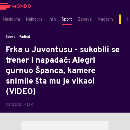
Naslovna
Najnovije
Info
Sport
Zabava
Magazin
M
Sport
Fudbal
Frka u Juventusu - sukobili se
trener i napadač: Alegri
gurnuo Španca, kamere
snimile šta mu je vikao!
(VIDEO)
05.12.2021. / 23:01