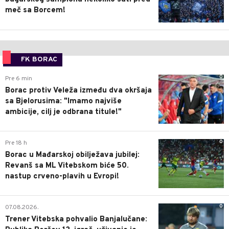
meč sa Borcem!
FK BORAC
0
Pre 6 min
Borac protiv Veleža između dva okršaja
sa Bjelorusima: "Imamo najviše
ambicije, cilj je odbrana titule!"
0
Pre 18 h
Borac u Mađarskoj obilježava jubilej:
Revanš sa ML Vitebskom biće 50.
nastup crveno-plavih u Evropi!
0
07.08.2026.
Trener Vitebska pohvalio Banjalučane: