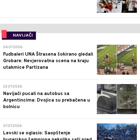
NAVIJAČI
0
24.07.2026.
Fudbaleri UNA Štrasena šokirano gledali
Grobare: Nevjerovatna scena na kraju
utakmice Partizana
0
22.07.2026.
Navijači pucali na autobus sa
Argentincima: Dvojica su prebačena u
bolnicu
1
07.07.2026.
Levski se oglasio: Saopštenje
bugarskog šampiona nekoliko sati pred