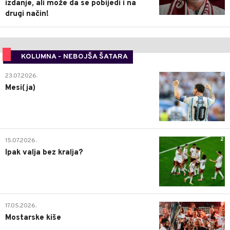
izdanje, ali može da se pobijedi i na
drugi način!
KOLUMNA - NEBOJŠA ŠATARA
0
23.07.2026.
Mesi(ja)
2
15.07.2026.
Ipak valja bez kralja?
0
17.05.2026.
Mostarske kiše