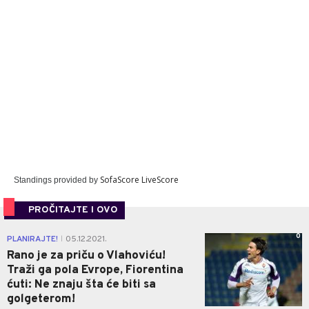
SofaScore LiveScore
Standings provided by
PROČITAJTE I OVO
0
PLANIRAJTE!
05.12.2021.
|
Rano je za priču o Vlahoviću!
Traži ga pola Evrope, Fiorentina
ćuti: Ne znaju šta će biti sa
golgeterom!