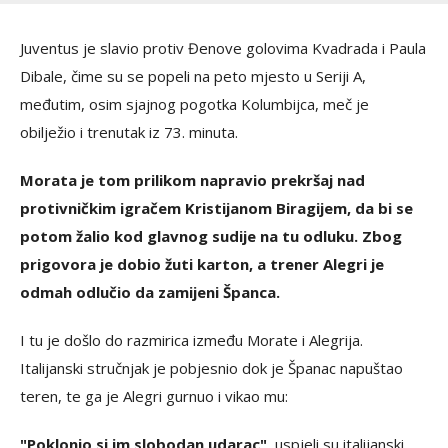
Juventus je slavio protiv Đenove golovima Kvadrada i Paula
Dibale, čime su se popeli na peto mjesto u Seriji A,
međutim, osim sjajnog pogotka Kolumbijca, meč je
obilježio i trenutak iz 73. minuta.
Morata je tom prilikom napravio prekršaj nad
protivničkim igračem Kristijanom Biragijem, da bi se
potom žalio kod glavnog sudije na tu odluku. Zbog
prigovora je dobio žuti karton, a trener Alegri je
odmah odlučio da zamijeni Španca.
I tu je došlo do razmirica između Morate i Alegrija.
Italijanski stručnjak je pobjesnio dok je Španac napuštao
teren, te ga je Alegri gurnuo i vikao mu:
"Poklonio si im slobodan udarac"
, uspjeli su italijanski