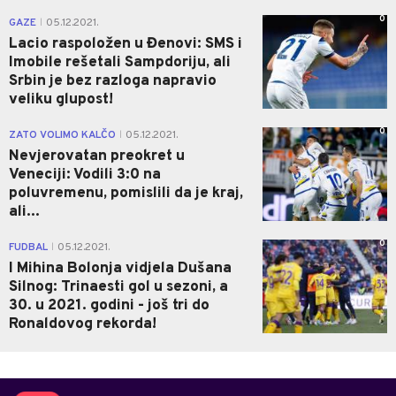
0
GAZE
05.12.2021.
|
Lacio raspoložen u Đenovi: SMS i
Imobile rešetali Sampdoriju, ali
Srbin je bez razloga napravio
veliku glupost!
0
ZATO VOLIMO KALČO
05.12.2021.
|
Nevjerovatan preokret u
Veneciji: Vodili 3:0 na
poluvremenu, pomislili da je kraj,
ali...
0
FUDBAL
05.12.2021.
|
I Mihina Bolonja vidjela Dušana
Silnog: Trinaesti gol u sezoni, a
30. u 2021. godini - još tri do
Ronaldovog rekorda!