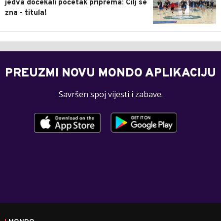
jedva dočekali početak priprema: Cilj se
zna - titula!
PREUZMI NOVU MONDO APLIKACIJU
Savršen spoj vijesti i zabave.