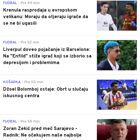
0
FUDBAL
Pre 49 min
|
Krenula rasprodaja u evropskom
velikanu: Moraju da otjeraju igrače da
se ne bi ugasili
0
FUDBAL
Pre 52 min
|
Liverpul doveo pojačanje iz Barselone:
Na "Enfild" stiže igrač koji se izborio sa
depresijom i problemima
0
KOŠARKA
Pre 55 min
|
Džoel Bolomboj ostaje: Obrt u slučaju
iskusnog centra
0
FUDBAL
Pre 58 min
|
Zoran Zekić pred meč Sarajevo -
Radnik: Ne očekujem naše najbolje