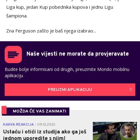
Liga kup, jedan Kup pobednika kupova i jednu Ligu
šampiona.
Zna Ferguson zašto je baš njega izabrao...
Naše vijesti ne morate da provjeravate
Budite bolje informisani od drugih, preuzmite Mondo mobilnu
aplikaciju
PREUZMI APLIKACIJU
MOŽDA ĆE VAS ZANIMATI
0
KAKVA REAKCIJA
09.12.2021.
|
Ustaću i otići iz studija ako ga još
jednom uporedite s njim!