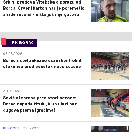
Srbin iz redova Vitebska o porazu od
Borca: Crveni karton nas je poremetio,
ali ide revanš - ništa još nije gotovo
RK BORAC
0
05.08.2026.
Borac m:tel zakazao osam kontrolnih
utakmica pred početak nove sezone
0
27.07.2026.
Savić otvoreno pred start sezone:
Borac napada titulu, klub ulazi bez
dugova prema igračima!
0
RUKOMET
27.07.2026.
|