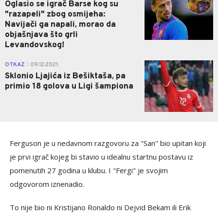
Oglasio se igrač Barse kog su
"razapeli" zbog osmijeha:
Navijači ga napali, morao da
objašnjava što grli
Levandovskog!
1
OTKAZ
09.12.2021.
|
Sklonio Ljajića iz Bešiktaša, pa
primio 18 golova u Ligi šampiona
Ferguson je u nedavnom razgovoru za "San" bio upitan koji
je prvi igrač kojeg bi stavio u idealnu startnu postavu iz
pomenutih 27 godina u klubu. I "Fergi" je svojim
odgovorom iznenadio.
To nije bio ni Kristijano Ronaldo ni Dejvid Bekam ili Erik