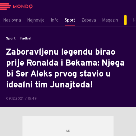
Naslovna
Najnovije
Info
Sport
Zabava
Magazin
M
Sport
Fudbal
Zaboravljenu legendu birao
prije Ronalda i Bekama: Njega
bi Ser Aleks prvog stavio u
idealni tim Junajteda!
09.12.2021. / 15:49