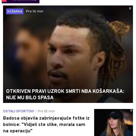
0
Pre 16 min
KOŠARKA
OTKRIVEN PRAVI UZROK SMRTI NBA KOŠARKAŠA:
NIJE MU BILO SPASA
0
OSTALI SPORTOVI
Pre 18 min
|
Badosa objavila zabrinjavajuće fotke iz
bolnice: "Vidjeli ste slike, morala sam
na operaciju"