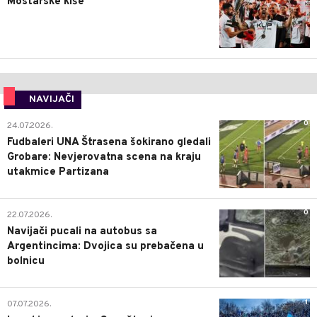
Mostarske kiše
NAVIJAČI
0
24.07.2026.
Fudbaleri UNA Štrasena šokirano gledali
Grobare: Nevjerovatna scena na kraju
utakmice Partizana
0
22.07.2026.
Navijači pucali na autobus sa
Argentincima: Dvojica su prebačena u
bolnicu
1
07.07.2026.