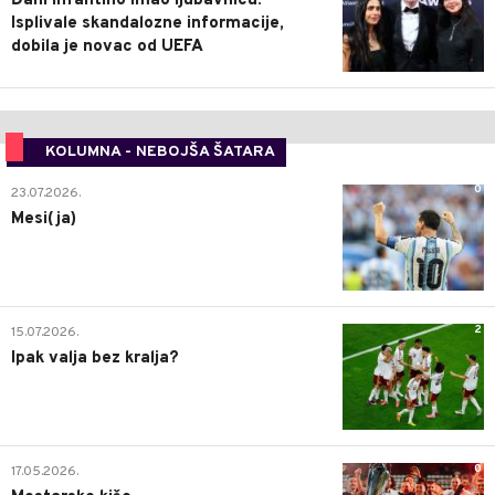
Đani Infantino imao ljubavnicu:
Isplivale skandalozne informacije,
dobila je novac od UEFA
KOLUMNA - NEBOJŠA ŠATARA
0
23.07.2026.
Mesi(ja)
2
15.07.2026.
Ipak valja bez kralja?
0
17.05.2026.