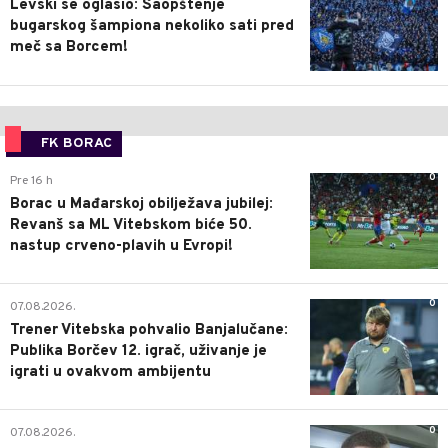
Levski se oglasio: Saopštenje
bugarskog šampiona nekoliko sati pred
meč sa Borcem!
FK BORAC
0
Pre 16 h
Borac u Mađarskoj obilježava jubilej:
Revanš sa ML Vitebskom biće 50.
nastup crveno-plavih u Evropi!
0
07.08.2026.
Trener Vitebska pohvalio Banjalučane:
Publika Borčev 12. igrač, uživanje je
igrati u ovakvom ambijentu
0
07.08.2026.