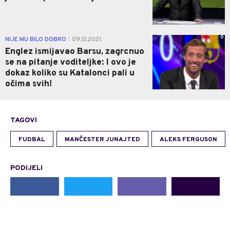
0
NIJE MU BILO DOBRO
09.12.2021.
|
Englez ismijavao Barsu, zagrcnuo
se na pitanje voditeljke: I ovo je
dokaz koliko su Katalonci pali u
očima svih!
TAGOVI
FUDBAL
MANČESTER JUNAJTED
ALEKS FERGUSON
PODIJELI