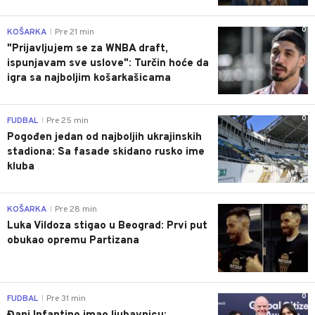
0
KOŠARKA
Pre 21 min
|
"Prijavljujem se za WNBA draft,
ispunjavam sve uslove": Turčin hoće da
igra sa najboljim košarkašicama
0
FUDBAL
Pre 25 min
|
Pogođen jedan od najboljih ukrajinskih
stadiona: Sa fasade skidano rusko ime
kluba
0
KOŠARKA
Pre 28 min
|
Luka Vildoza stigao u Beograd: Prvi put
obukao opremu Partizana
0
FUDBAL
Pre 31 min
|