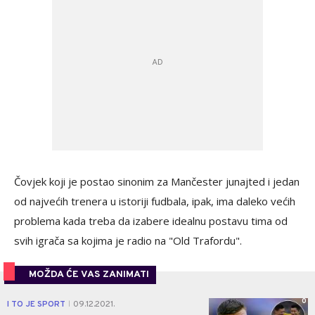
Čovjek koji je postao sinonim za Mančester junajted i jedan
od najvećih trenera u istoriji fudbala, ipak, ima daleko većih
problema kada treba da izabere idealnu postavu tima od
svih igrača sa kojima je radio na "Old Trafordu".
MOŽDA ĆE VAS ZANIMATI
0
I TO JE SPORT
09.12.2021.
|