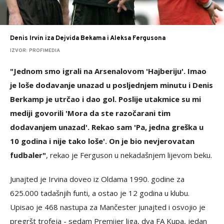
Denis Irvin iza Dejvida Bekama i Aleksa Fergusona
IZVOR: PROFIMEDIA
"Jednom smo igrali na Arsenalovom 'Hajberiju'. Imao
je loše dodavanje unazad u posljednjem minutu i Denis
Berkamp je utrčao i dao gol. Poslije utakmice su mi
mediji govorili 'Mora da ste razočarani tim
dodavanjem unazad'. Rekao sam 'Pa, jedna greška u
10 godina i nije tako loše'. On je bio nevjerovatan
fudbaler"
, rekao je Ferguson u nekadašnjem lijevom beku.
Junajted je Irvina doveo iz Oldama 1990. godine za
625.000 tadašnjih funti, a ostao je 12 godina u klubu.
Upisao je 468 nastupa za Mančester junajted i osvojio je
pregršt trofeja - sedam Premijer liga, dva FA Kupa, jedan