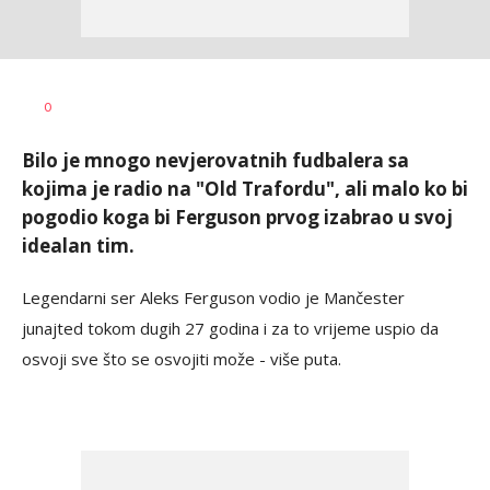
Haris
AUTOR
0
Krhalić
Bilo je mnogo nevjerovatnih fudbalera sa
kojima je radio na "Old Trafordu", ali malo ko bi
pogodio koga bi Ferguson prvog izabrao u svoj
idealan tim.
Legendarni ser Aleks Ferguson vodio je Mančester
junajted tokom dugih 27 godina i za to vrijeme uspio da
osvoji sve što se osvojiti može - više puta.