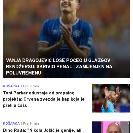
VANJA DRAGOJEVIĆ LOŠE POČEO U GLAZGOV
RENDŽERSU: SKRIVIO PENAL I ZAMIJENJEN NA
POLUVREMENU
0
KOŠARKA
Pre 6 min
|
Toni Parker odustaje od propalog
projekta: Crvena zvezda je kap koja je
prelila čašu
0
KOŠARKA
Pre 9 min
|
Dino Rađa: "Nikola Jokić je genije, ali