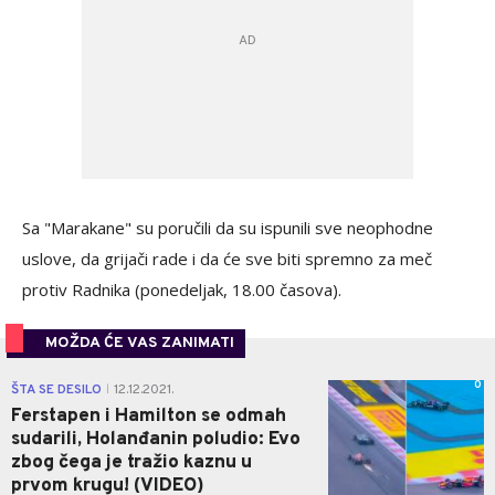
Sa "Marakane" su poručili da su ispunili sve neophodne
uslove, da grijači rade i da će sve biti spremno za meč
protiv Radnika (ponedeljak, 18.00 časova).
MOŽDA ĆE VAS ZANIMATI
0
ŠTA SE DESILO
12.12.2021.
|
Ferstapen i Hamilton se odmah
sudarili, Holanđanin poludio: Evo
zbog čega je tražio kaznu u
prvom krugu! (VIDEO)