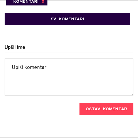
KOMENTARI
0
SVI KOMENTARI
Upiši ime
OSTAVI KOMENTAR