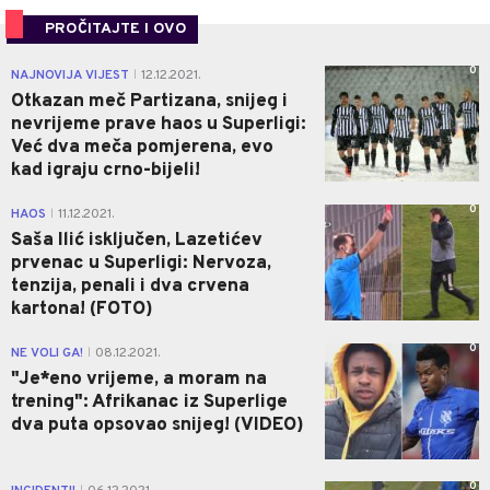
PROČITAJTE I OVO
0
NAJNOVIJA VIJEST
12.12.2021.
|
Otkazan meč Partizana, snijeg i
nevrijeme prave haos u Superligi:
Već dva meča pomjerena, evo
kad igraju crno-bijeli!
0
HAOS
11.12.2021.
|
Saša Ilić isključen, Lazetićev
prvenac u Superligi: Nervoza,
tenzija, penali i dva crvena
kartona! (FOTO)
0
NE VOLI GA!
08.12.2021.
|
"Je*eno vrijeme, a moram na
trening": Afrikanac iz Superlige
dva puta opsovao snijeg! (VIDEO)
0