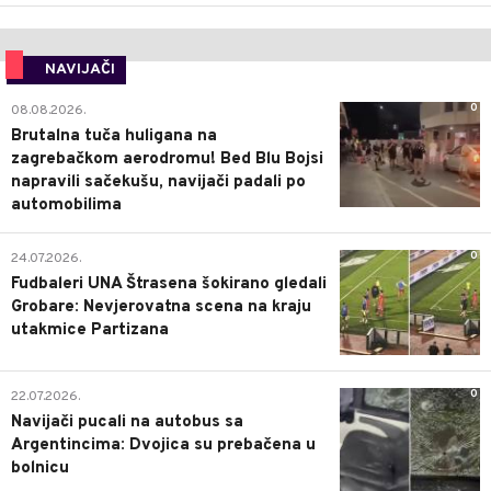
NAVIJAČI
0
08.08.2026.
Brutalna tuča huligana na
zagrebačkom aerodromu! Bed Blu Bojsi
napravili sačekušu, navijači padali po
automobilima
0
24.07.2026.
Fudbaleri UNA Štrasena šokirano gledali
Grobare: Nevjerovatna scena na kraju
utakmice Partizana
0
22.07.2026.
Navijači pucali na autobus sa
Argentincima: Dvojica su prebačena u
bolnicu