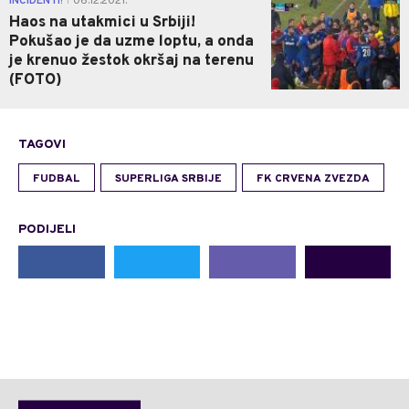
INCIDENTI!
06.12.2021.
|
Haos na utakmici u Srbiji!
Pokušao je da uzme loptu, a onda
je krenuo žestok okršaj na terenu
(FOTO)
TAGOVI
FUDBAL
SUPERLIGA SRBIJE
FK CRVENA ZVEZDA
PODIJELI