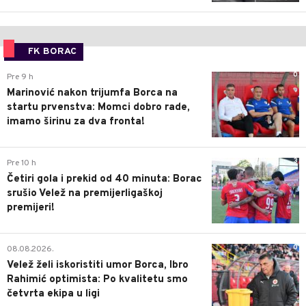
FK BORAC
0
Pre 9 h
Marinović nakon trijumfa Borca na
startu prvenstva: Momci dobro rade,
imamo širinu za dva fronta!
3
Pre 10 h
Četiri gola i prekid od 40 minuta: Borac
srušio Velež na premijerligaškoj
premijeri!
0
08.08.2026.
Velež želi iskoristiti umor Borca, Ibro
Rahimić optimista: Po kvalitetu smo
četvrta ekipa u ligi