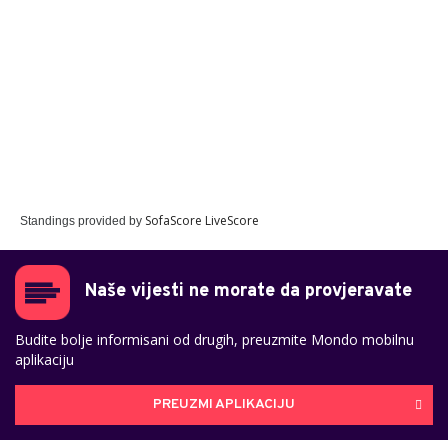
SofaScore LiveScore
Standings provided by
Naše vijesti ne morate da provjeravate
Budite bolje informisani od drugih, preuzmite Mondo mobilnu
aplikaciju
PREUZMI APLIKACIJU