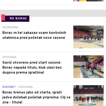
RK BORAC
0
05.08.2026.
Borac m:tel zakazao osam kontrolnih
utakmica pred početak nove sezone
0
27.07.2026.
Savić otvoreno pred start sezone:
Borac napada titulu, klub ulazi bez
dugova prema igračima!
0
RUKOMET
27.07.2026.
|
Borac krenuo jako od starta, igrači
jedva dočekali početak priprema: Cilj se
zna - titula!