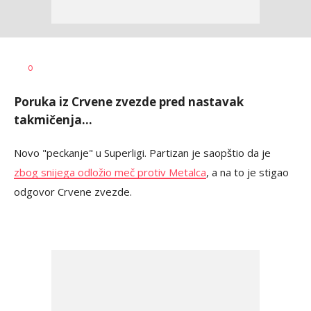
Dragan
AUTOR
0
Šutvić
Poruka iz Crvene zvezde pred nastavak
takmičenja...
Novo "peckanje" u Superligi. Partizan je saopštio da je
zbog snijega odložio meč protiv Metalca
, a na to je stigao
odgovor Crvene zvezde.