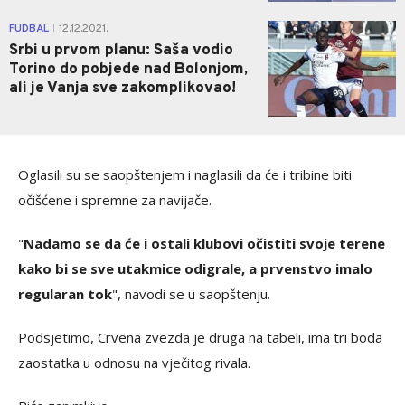
0
FUDBAL
12.12.2021.
|
Srbi u prvom planu: Saša vodio
Torino do pobjede nad Bolonjom,
ali je Vanja sve zakomplikovao!
Oglasili su se saopštenjem i naglasili da će i tribine biti
očišćene i spremne za navijače.
"
Nadamo se da će i ostali klubovi očistiti svoje terene
kako bi se sve utakmice odigrale, a prvenstvo imalo
regularan tok
", navodi se u saopštenju.
Podsjetimo, Crvena zvezda je druga na tabeli, ima tri boda
zaostatka u odnosu na vječitog rivala.