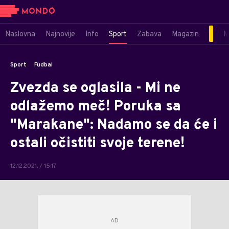
Naslovna
Najnovije
Info
Sport
Zabava
Magazin
M
Sport
Fudbal
Zvezda se oglasila - Mi ne
odlažemo meč! Poruka sa
"Marakane": Nadamo se da će i
ostali očistiti svoje terene!
12.12.2021. / 15:17