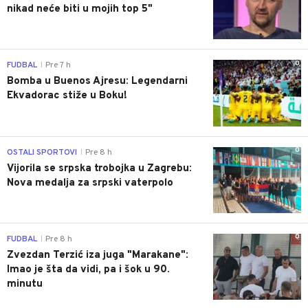
nikad neće biti u mojih top 5"
0
FUDBAL
Pre 7 h
|
Bomba u Buenos Ajresu: Legendarni
Ekvadorac stiže u Boku!
0
OSTALI SPORTOVI
Pre 8 h
|
Vijorila se srpska trobojka u Zagrebu:
Nova medalja za srpski vaterpolo
0
FUDBAL
Pre 8 h
|
Zvezdan Terzić iza juga "Marakane":
Imao je šta da vidi, pa i šok u 90.
minutu