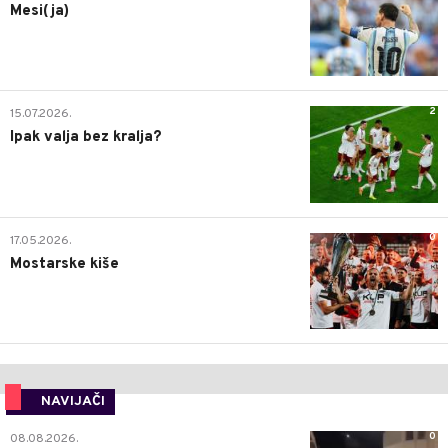
Mesi(ja)
2
15.07.2026.
Ipak valja bez kralja?
0
17.05.2026.
Mostarske kiše
NAVIJAČI
0
08.08.2026.