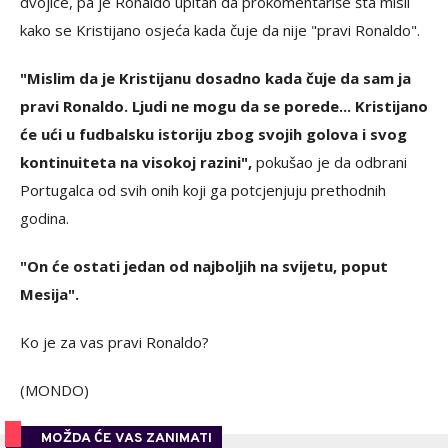
dvojice, pa je Ronaldo upitan da prokomentariše šta misli
kako se Kristijano osjeća kada čuje da nije "pravi Ronaldo".
"Mislim da je Kristijanu dosadno kada čuje da sam ja
pravi Ronaldo. Ljudi ne mogu da se porede... Kristijano
će ući u fudbalsku istoriju zbog svojih golova i svog
kontinuiteta na visokoj razini",
pokušao je da odbrani
Portugalca od svih onih koji ga potcjenjuju prethodnih
godina.
"On će ostati jedan od najboljih na svijetu, poput
Mesija".
Ko je za vas pravi Ronaldo?
(MONDO)
MOŽDA ĆE VAS ZANIMATI