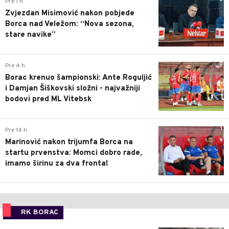
Pre 1 h
Zvjezdan Misimović nakon pobjede
Borca nad Veležom: “Nova sezona,
stare navike”
0
Pre 4 h
Borac krenuo šampionski: Ante Roguljić
i Damjan Šiškovski složni - najvažniji
bodovi pred ML Vitebsk
1
Pre 14 h
Marinović nakon trijumfa Borca na
startu prvenstva: Momci dobro rade,
imamo širinu za dva fronta!
RK BORAC