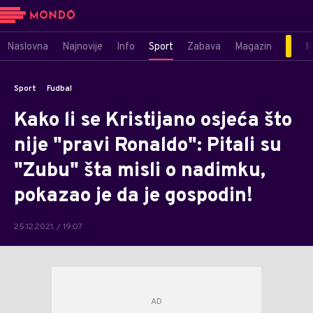
Naslovna
Najnovije
Info
Sport
Zabava
Magazin
M
Sport
Fudbal
Kako li se Kristijano osjeća što
nije "pravi Ronaldo": Pitali su
"Zubu" šta misli o nadimku,
pokazao je da je gospodin!
25.12.2021. / 19:07