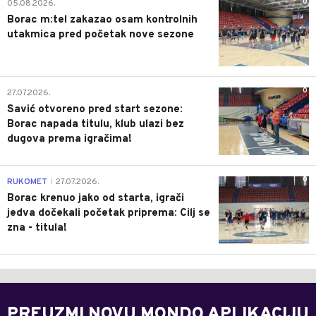
0
05.08.2026.
Borac m:tel zakazao osam kontrolnih
utakmica pred početak nove sezone
0
27.07.2026.
Savić otvoreno pred start sezone:
Borac napada titulu, klub ulazi bez
dugova prema igračima!
0
RUKOMET
27.07.2026.
|
Borac krenuo jako od starta, igrači
jedva dočekali početak priprema: Cilj se
zna - titula!
PREUZMI NOVU MONDO APLIKACIJU