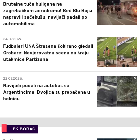
Brutalna tuča huligana na
zagrebačkom aerodromu! Bed Blu Bojsi
napravili sačekušu, navijači padali po
automobilima
0
24.07.2026.
Fudbaleri UNA Štrasena šokirano gledali
Grobare: Nevjerovatna scena na kraju
utakmice Partizana
0
22.07.2026.
Navijači pucali na autobus sa
Argentincima: Dvojica su prebačena u
bolnicu
FK BORAC
0