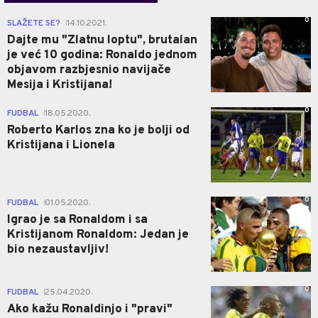
0
SLAŽETE SE?
14.10.2021.
|
Dajte mu "Zlatnu loptu", brutalan
je već 10 godina: Ronaldo jednom
objavom razbjesnio navijače
Mesija i Kristijana!
0
FUDBAL
18.05.2020.
|
Roberto Karlos zna ko je bolji od
Kristijana i Lionela
0
FUDBAL
01.05.2020.
|
Igrao je sa Ronaldom i sa
Kristijanom Ronaldom: Jedan je
bio nezaustavljiv!
0
FUDBAL
25.04.2020.
|
Ako kažu Ronaldinjo i "pravi"