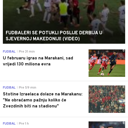
FUDBALERI SE POTUKLI POSLIJE DERBIJA U
SJEVERNOJ MAKEDONIJI! (VIDEO)
0
FUDBAL
Pre 31 min
|
U februaru igrao na Marakani, sad
vrijedi 130 miliona evra
0
FUDBAL
Pre 59 min
|
Stotine Izraelaca dolaze na Marakanu:
"Ne obraćamo pažnju koliko će
Zvezdinih biti na stadionu"
0
FUDBAL
Pre 1 h
|