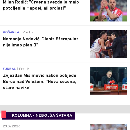
Milan Rodić: "Crvena zvezda je malo
potcijenila Hapoel, ali prolazi"
0
KOŠARKA
Pre 1 h
|
Nemanja Nedović: "Janis Sferopulos
nije imao plan B"
0
FUDBAL
Pre 1 h
|
Zvjezdan Misimović nakon pobjede
Borca nad Veležom: “Nova sezona,
stare navike”
KOLUMNA - NEBOJŠA ŠATARA
0
23.07.2026.