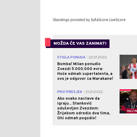
SofaScore LiveScore
Standings provided by
MOŽDA ĆE VAS ZANIMATI
STIGLA PONUDA
22.01.2022.
|
Bomba! Milan ponudio
Zvezdi 5.000.000 evra:
Hoće odmah supertalenta, a
ovo je odgovor sa Marakane!
PRVI PRESJEK
21.01.2022.
|
Ako ovako nastave da
igraju... Stanković
oduševljen Zvezdom:
Žrijebom odredio dva tima,
Ohi odmah pogodio!