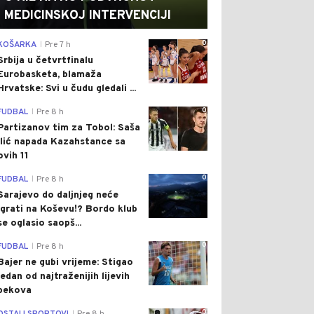
MEDICINSKOJ INTERVENCIJI
0
KOŠARKA
Pre 7 h
|
Srbija u četvrtfinalu
Eurobasketa, blamaža
Hrvatske: Svi u čudu gledali ...
0
FUDBAL
Pre 8 h
|
Partizanov tim za Tobol: Saša
Ilić napada Kazahstance sa
ovih 11
0
FUDBAL
Pre 8 h
|
Sarajevo do daljnjeg neće
igrati na Koševu!? Bordo klub
se oglasio saopš...
0
FUDBAL
Pre 8 h
|
Bajer ne gubi vrijeme: Stigao
jedan od najtraženijih lijevih
bekova
0
|