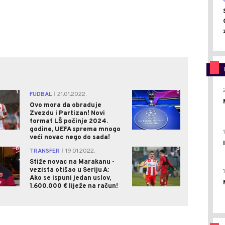
1
0
FUDBAL
21.01.2022.
|
Ovo mora da obraduje
Zvezdu i Partizan! Novi
format LŠ počinje 2024.
godine, UEFA sprema mnogo
veći novac nego do sada!
0
0
TRANSFER
19.01.2022.
|
Stiže novac na Marakanu -
vezista otišao u Seriju A:
Ako se ispuni jedan uslov,
1.600.000 € liježe na račun!