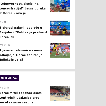
"Odgovornost, disciplina,
koncentracija!" Jasna poruka
iz Borca - ovo je...
0
Pre 11 h
Bjelorusi najavili pobjedu u
Banjaluci: "Publika je prednost
Borca, ali ...
0
Pre 20 h
Riješene nedoumice - nema
odlaganja: Borac dan ranije
dočekuje Velež
RK BORAC
0
Pre 21 h
Borac m:tel zakazao osam
kontrolnih utakmica pred
početak nove sezone