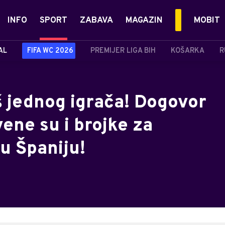
INFO
SPORT
ZABAVA
MAGAZIN
MOBIT
AL
FIFA WC 2026
PREMIJER LIGA BIH
KOŠARKA
R
š jednog igrača! Dogovor
vene su i brojke za
u Španiju!