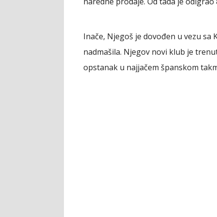
naredne prodaje. Od tada je odigrao 8
Inače, Njegoš je dovođen u vezu sa K
nadmašila. Njegov novi klub je trenutn
opstanak u najjačem španskom takm