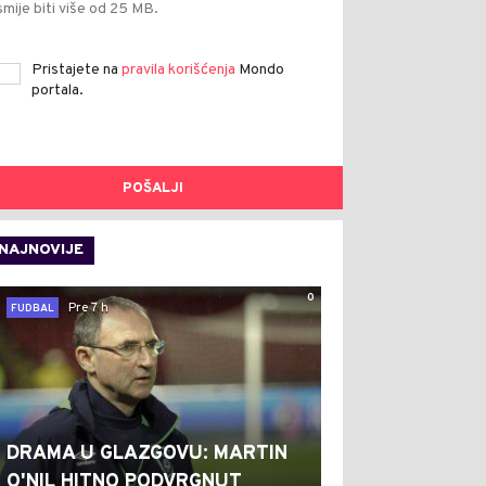
smije biti više od 25 MB.
Pristajete na
pravila korišćenja
Mondo
portala.
POŠALJI
NAJNOVIJE
0
Pre 7 h
FUDBAL
DRAMA U GLAZGOVU: MARTIN
O'NIL HITNO PODVRGNUT