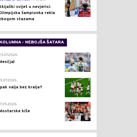
OSTALI SPORTOVI
Pre 8 h
Skijaški svijet u nevjerici:
Olimpijska šampionka rekla
zbogom stazama
KOLUMNA - NEBOJŠA ŠATARA
0
23.07.2026.
Mesi(ja)
2
15.07.2026.
Ipak valja bez kralja?
0
17.05.2026.
Mostarske kiše