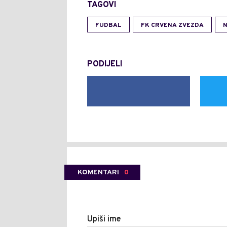
TAGOVI
FUDBAL
FK CRVENA ZVEZDA
N
PODIJELI
KOMENTARI
0
Upiši ime