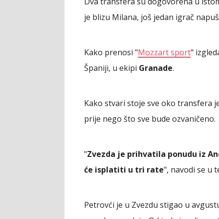
Dva transfera su dogovorena u istom
je blizu Milana, još jedan igrač napuš
Kako prenosi "
Mozzart sport
" izgle
Španiji, u ekipi
Granade
.
Kako stvari stoje sve oko transfera 
prije nego što sve bude ozvaničeno.
"
Zvezda je prihvatila ponudu iz An
će isplatiti u tri rate
", navodi se u t
Petrovći je u Zvezdu stigao u avgust