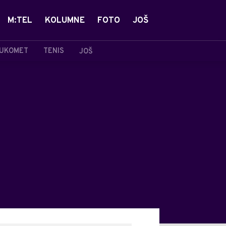
M:TEL
KOLUMNE
FOTO
JOŠ
UKOMET
TENIS
JOŠ