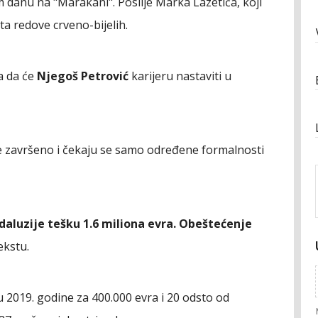
 danu na "Marakani". Poslije Marka Lazetića, koji
ta redove crveno-bijelih.
da da će
Njegoš Petrović
karijeru nastaviti u
je završeno i čekaju se samo određene formalnosti
daluzije tešku 1.6 miliona evra. Obeštećenje
ekstu.
u 2019. godine za 400.000 evra i 20 odsto od