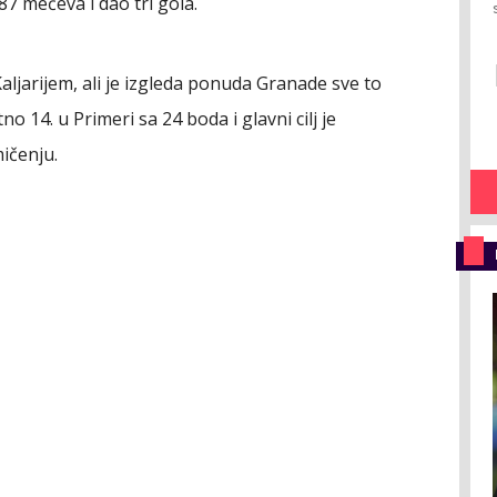
7 mečeva i dao tri gola.
aljarijem, ali je izgleda ponuda Granade sve to
o 14. u Primeri sa 24 boda i glavni cilj je
ičenju.