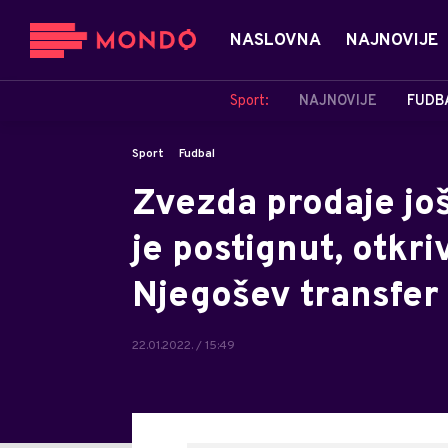
NASLOVNA
NAJNOVIJE
Sport:
NAJNOVIJE
FUDB
Sport
Fudbal
Zvezda prodaje jo
je postignut, otkri
Njegošev transfer 
22.01.2022. / 15:49