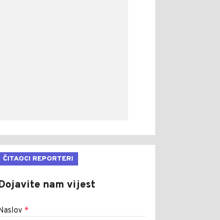
ČITAOCI REPORTERI
Dojavite nam vijest
Naslov
*