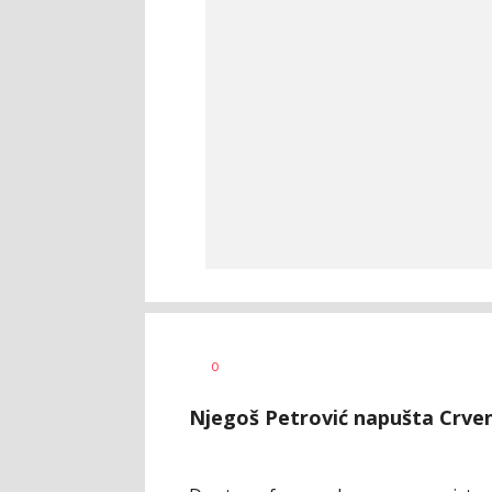
Haris
AUTOR
0
Krhalić
Njegoš Petrović napušta Crvenu