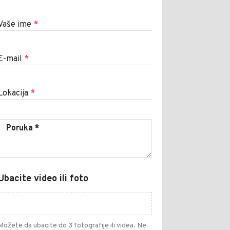
Vaše ime
*
E-mail
*
Lokacija
*
Ubacite video ili foto
Možete da ubacite do 3 fotografije ili videa. Ne