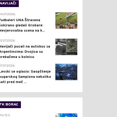
NAVIJAČI
0
24.07.2026.
Fudbaleri UNA Štrasena
šokirano gledali Grobare:
Nevjerovatna scena na k...
0
22.07.2026.
Navijači pucali na autobus sa
Argentincima: Dvojica su
prebačena u bolnicu
1
07.07.2026.
Levski se oglasio: Saopštenje
bugarskog šampiona nekoliko
sati pred meč ...
FK BORAC
0
Pre 10 h