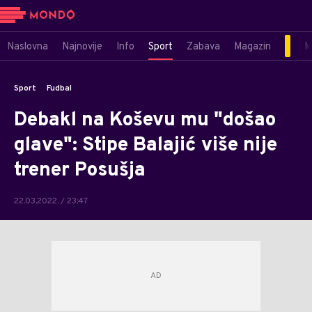
Naslovna
Najnovije
Info
Sport
Zabava
Magazin
M
Sport
Fudbal
Debakl na Koševu mu "došao
glave": Stipe Balajić više nije
trener Posušja
22.03.2022. / 23:47