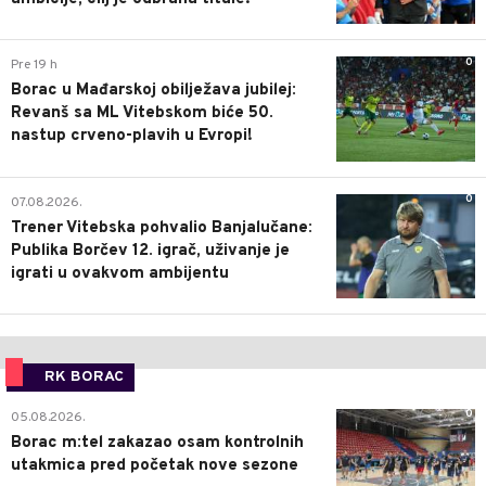
0
Pre 19 h
Borac u Mađarskoj obilježava jubilej:
Revanš sa ML Vitebskom biće 50.
nastup crveno-plavih u Evropi!
0
07.08.2026.
Trener Vitebska pohvalio Banjalučane:
Publika Borčev 12. igrač, uživanje je
igrati u ovakvom ambijentu
RK BORAC
0
05.08.2026.
Borac m:tel zakazao osam kontrolnih
utakmica pred početak nove sezone