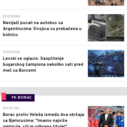
0
22.07.2026.
Navijači pucali na autobus sa
Argentincima: Dvojica su prebačena u
bolnicu
1
07.07.2026.
Levski se oglasio: Saopštenje
bugarskog šampiona nekoliko sati pred
meč sa Borcem!
FK BORAC
0
Pre 47 min
Borac protiv Veleža između dva okršaja
sa Bjelorusima: "Imamo najviše
ambicije, cilj je odbrana titule!"