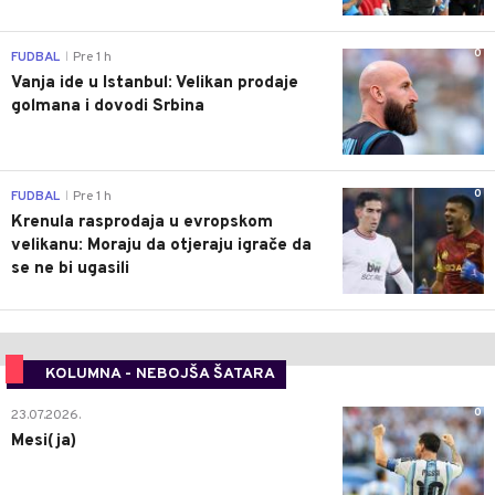
0
FUDBAL
Pre 1 h
|
Vanja ide u Istanbul: Velikan prodaje
golmana i dovodi Srbina
0
FUDBAL
Pre 1 h
|
Krenula rasprodaja u evropskom
velikanu: Moraju da otjeraju igrače da
se ne bi ugasili
KOLUMNA - NEBOJŠA ŠATARA
0
23.07.2026.
Mesi(ja)