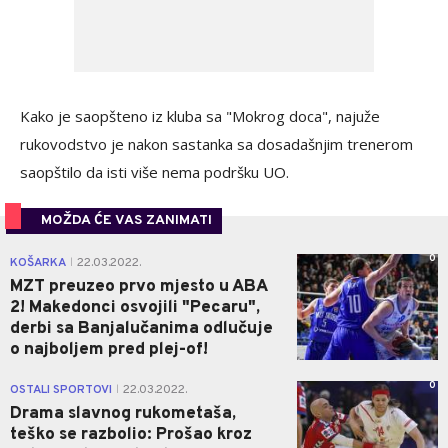
Kako je saopšteno iz kluba sa "Mokrog doca", najuže
rukovodstvo je nakon sastanka sa dosadašnjim trenerom
saopštilo da isti više nema podršku UO.
MOŽDA ĆE VAS ZANIMATI
0
KOŠARKA
22.03.2022.
|
MZT preuzeo prvo mjesto u ABA
2! Makedonci osvojili "Pecaru",
derbi sa Banjalučanima odlučuje
o najboljem pred plej-of!
0
OSTALI SPORTOVI
22.03.2022.
|
Drama slavnog rukometaša,
teško se razbolio: Prošao kroz