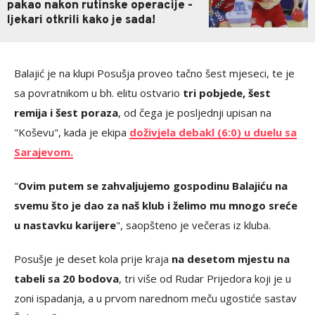
pakao nakon rutinske operacije -
ljekari otkrili kako je sada!
Balajić je na klupi Posušja proveo tačno šest mjeseci, te je
sa povratnikom u bh. elitu ostvario
tri pobjede, šest
remija i šest poraza
, od čega je posljednji upisan na
"Koševu", kada je ekipa
doživjela debakl (6:0) u duelu sa
Sarajevom.
"
Ovim putem se zahvaljujemo gospodinu Balajiću na
svemu što je dao za naš klub i želimo mu mnogo sreće
u nastavku karijere
", saopšteno je večeras iz kluba.
Posušje je deset kola prije kraja
na desetom mjestu na
tabeli sa 20 bodova
, tri više od Rudar Prijedora koji je u
zoni ispadanja, a u prvom narednom meču ugostiće sastav