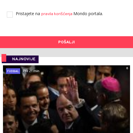
Pristajete na
Mondo portala.
pravila korišćenja
POŠALJI
NAJNOVIJE
0
Pre 21 min
FUDBAL