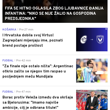
FIFA SE HITNO OGLASILA ZBOG LJUBAVNICE ĐANIJA
INFANTINA: "NIKO SE NIJE ŽALIO NA GOSPODINA
PREDSJEDNIKA"
0
KOŠARKA
Pre 27 min
|
I Hrvatska dobila svoj Virtus!
Zagrepčani mijenjaju ime, poznati
brend postaje prošlost
0
FUDBAL
Pre 42 min
|
"Za finale nije ostalo ništa": Argentinac
otkrio zašto se njegov tim raspao u
posljednjem meču Mundijala
0
FUDBAL
Pre 47 min
|
Borac protiv Veleža između dva okršaja
sa Bjelorusima: "Imamo najviše
ambicije, cilj je odbrana titule!"