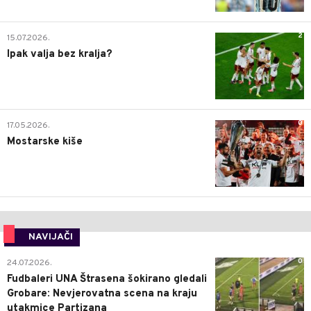
2
15.07.2026.
Ipak valja bez kralja?
0
17.05.2026.
Mostarske kiše
NAVIJAČI
0
24.07.2026.
Fudbaleri UNA Štrasena šokirano gledali
Grobare: Nevjerovatna scena na kraju
utakmice Partizana