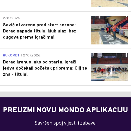
0
27.07.2026.
Savić otvoreno pred start sezone:
Borac napada titulu, klub ulazi bez
dugova prema igračima!
0
RUKOMET
27.07.2026.
|
Borac krenuo jako od starta, igrači
jedva dočekali početak priprema: Cilj se
zna - titula!
PREUZMI NOVU MONDO APLIKACIJU
Savršen spoj vijesti i zabave.