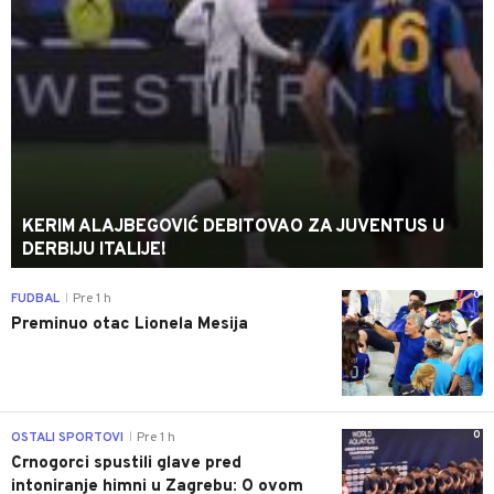
KERIM ALAJBEGOVIĆ DEBITOVAO ZA JUVENTUS U
DERBIJU ITALIJE!
0
FUDBAL
Pre 1 h
|
Preminuo otac Lionela Mesija
0
OSTALI SPORTOVI
Pre 1 h
|
Crnogorci spustili glave pred
intoniranje himni u Zagrebu: O ovom