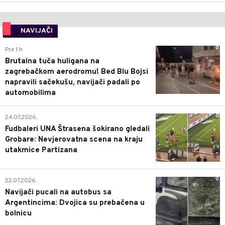
NAVIJAČI
0
Pre 1 h
Brutalna tuča huligana na
zagrebačkom aerodromu! Bed Blu Bojsi
napravili sačekušu, navijači padali po
automobilima
0
24.07.2026.
Fudbaleri UNA Štrasena šokirano gledali
Grobare: Nevjerovatna scena na kraju
utakmice Partizana
0
22.07.2026.
Navijači pucali na autobus sa
Argentincima: Dvojica su prebačena u
bolnicu