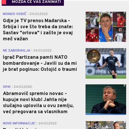
MOŽDA ĆE VAS ZANIMATI
0
MONDO VODIČ
24.03.2022.
|
Gdje je TV prenos Mađarska -
Srbija i sve što treba da znate:
Sastav "orlova" i zašto je ovaj
meč važan
0
NE ZABORAVLJA
24.03.2022.
|
Igrač Partizana pamti NATO
bombardovanje - Javili su da mi
je brat poginuo: Ostojić o traumi
0
OPA!
24.03.2022.
|
Abramovič spremio novac -
kupuje novi klub! Jahta nije
slučajno uplovila u ovu zemlju,
već pregovara sa vlasnikom
0
NOVE INFORMACIJE!
24.03.2022.
|