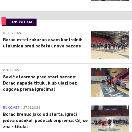
RK BORAC
0
05.08.2026.
Borac m:tel zakazao osam kontrolnih
utakmica pred početak nove sezone
0
27.07.2026.
Savić otvoreno pred start sezone:
Borac napada titulu, klub ulazi bez
dugova prema igračima!
0
RUKOMET
27.07.2026.
|
Borac krenuo jako od starta, igrači
jedva dočekali početak priprema: Cilj se
zna - titula!