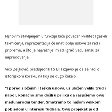
Njihovim stavljanjem u funkciju biće povećan kvalitet ligaških
takmičenja, reprezentacija će imati bolje uslove za rad i
pripreme, a što je najvažnije, mladi igrači veću šansu za
napredovanje.
Vico Zeljković, predsjednik FS BiH izjavio je da se radi o
istorijskom koraku, na koji se dugo čekalo.
"I pored složenih i teških uslova, uz uložen veliki trud i
napor, konačno smo došli u priliku da raspišemo ovaj
međunarodni tender. Smatramo to našom velikom
pobjedom u interesu fudbala. Ovaj projekat je od