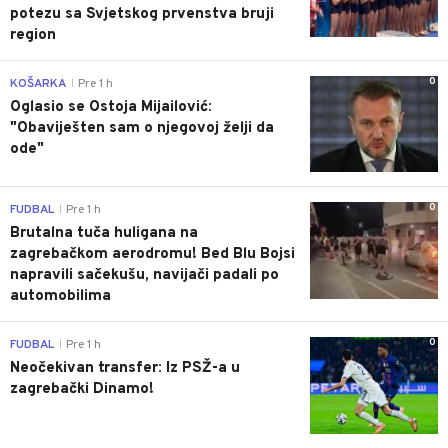
potezu sa Svjetskog prvenstva bruji
region
0
KOŠARKA
Pre 1 h
|
Oglasio se Ostoja Mijailović:
"Obaviješten sam o njegovoj želji da
ode"
0
FUDBAL
Pre 1 h
|
Brutalna tuča huligana na
zagrebačkom aerodromu! Bed Blu Bojsi
napravili sačekušu, navijači padali po
automobilima
0
FUDBAL
Pre 1 h
|
Neočekivan transfer: Iz PSŽ-a u
zagrebački Dinamo!