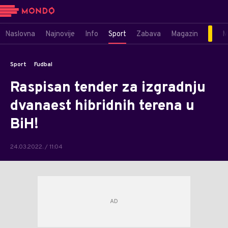
Naslovna
Najnovije
Info
Sport
Zabava
Magazin
M
Sport
Fudbal
Raspisan tender za izgradnju
dvanaest hibridnih terena u
BiH!
24.03.2022. / 11:04