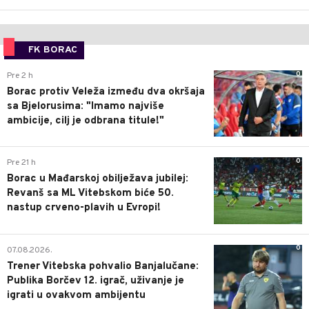
FK BORAC
0
Pre 2 h
Borac protiv Veleža između dva okršaja
sa Bjelorusima: "Imamo najviše
ambicije, cilj je odbrana titule!"
0
Pre 21 h
Borac u Mađarskoj obilježava jubilej:
Revanš sa ML Vitebskom biće 50.
nastup crveno-plavih u Evropi!
0
07.08.2026.
Trener Vitebska pohvalio Banjalučane:
Publika Borčev 12. igrač, uživanje je
igrati u ovakvom ambijentu