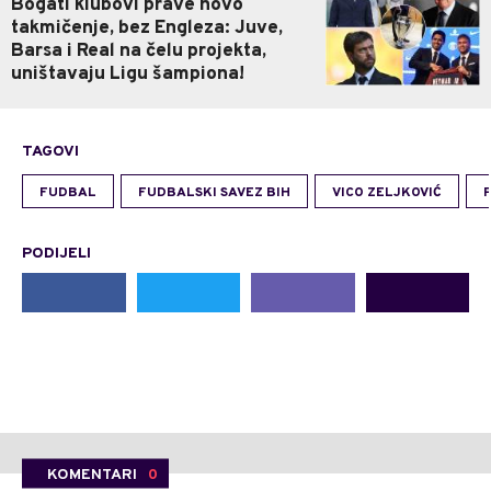
Bogati klubovi prave novo
takmičenje, bez Engleza: Juve,
Barsa i Real na čelu projekta,
uništavaju Ligu šampiona!
TAGOVI
FUDBAL
FUDBALSKI SAVEZ BIH
VICO ZELJKOVIĆ
PODIJELI
KOMENTARI
0