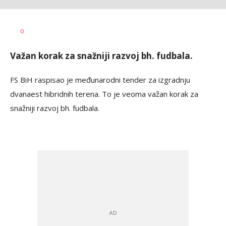
Haris
AUTOR
0
Krhalić
Važan korak za snažniji razvoj bh. fudbala.
FS BiH raspisao je međunarodni tender za izgradnju
dvanaest hibridnih terena. To je veoma važan korak za
snažniji razvoj bh. fudbala.