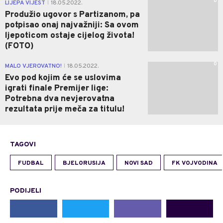
0
LIJEPA VIJEST
18.05.2022.
|
Produžio ugovor s Partizanom, pa
potpisao onaj najvažniji: Sa ovom
ljepoticom ostaje cijelog života!
(FOTO)
0
MALO VJEROVATNO!
18.05.2022.
|
Evo pod kojim će se uslovima
igrati finale Premijer lige:
Potrebna dva nevjerovatna
rezultata prije meča za titulu!
TAGOVI
FUDBAL
BJELORUSIJA
NOVI SAD
FK VOJVODINA
PODIJELI