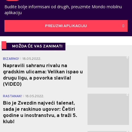
Budite bolje informisani od drugih, preuzmite Mondo mobilnu
aplikaciju
PREUZMI APLIKACIJU
MOŽDA ĆE VAS ZANIMATI
0
BIZARNO!
18.05.2022.
|
Napravili sahranu rivalu na
gradskim ulicama: Velikan ispao u
drugu ligu, a povorka slavila!
(VIDEO)
0
RASTANAK!
18.05.2022.
|
Bio je Zvezdin najveći talenat,
sada je raskinuo ugovor: Četiri
godine u inostranstvu, a traži 5.
klub!