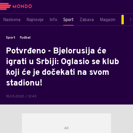
Naslovna
Najnovije
Info
Sport
Zabava
Magazin
M
Sport
Fudbal
Potvrđeno - Bjelorusija će
igrati u Srbiji: Oglasio se klub
koji će je dočekati na svom
stadionu!
18.05.2022. / 12:43