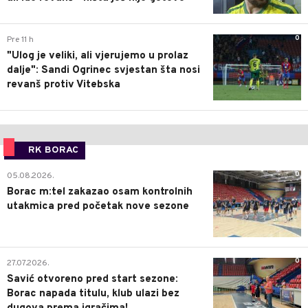
0
Pre 11 h
"Ulog je veliki, ali vjerujemo u prolaz
dalje": Sandi Ogrinec svjestan šta nosi
revanš protiv Vitebska
RK BORAC
0
05.08.2026.
Borac m:tel zakazao osam kontrolnih
utakmica pred početak nove sezone
0
27.07.2026.
Savić otvoreno pred start sezone:
Borac napada titulu, klub ulazi bez