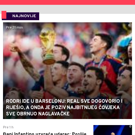
NAJNOVIJE
0
Pre 31 min
RODRI IDE U BARSELONU: REAL SVE DOGOVORIO I
RIJEŠIO, A ONDA JE POZIV NAJBITNIJEG ČOVJEKA
SVE OBRNUO NAGLAVAČKE
0
Pre 1 h
Đani Infantino uzvraća udarac: Poslije