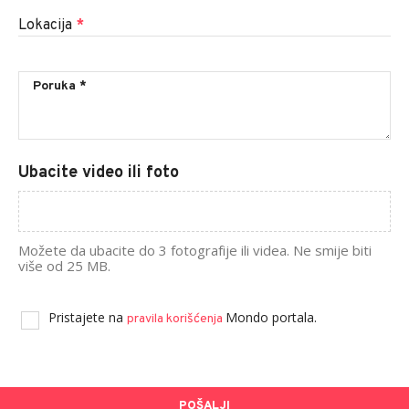
Lokacija
*
Ubacite video ili foto
Možete da ubacite do 3 fotografije ili videa. Ne smije biti
više od 25 MB.
Pristajete na
Mondo portala.
pravila korišćenja
POŠALJI