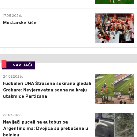
0
17.05.2026.
Mostarske kiše
NAVIJAČI
0
24.07.2026.
Fudbaleri UNA Štrasena šokirano gledali
Grobare: Nevjerovatna scena na kraju
utakmice Partizana
0
22.07.2026.
Navijači pucali na autobus sa
Argentincima: Dvojica su prebačena u
bolnicu