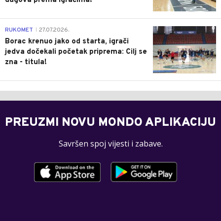
dugova prema igračima!
0
RUKOMET
27.07.2026.
|
Borac krenuo jako od starta, igrači
jedva dočekali početak priprema: Cilj se
zna - titula!
PREUZMI NOVU MONDO APLIKACIJU
Savršen spoj vijesti i zabave.