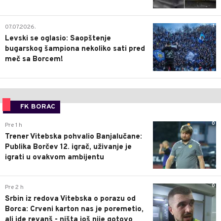
1
07.07.2026.
Levski se oglasio: Saopštenje
bugarskog šampiona nekoliko sati pred
meč sa Borcem!
FK BORAC
0
Pre 1 h
Trener Vitebska pohvalio Banjalučane:
Publika Borčev 12. igrač, uživanje je
igrati u ovakvom ambijentu
0
Pre 2 h
Srbin iz redova Vitebska o porazu od
Borca: Crveni karton nas je poremetio,
ali ide revanš - ništa još nije gotovo