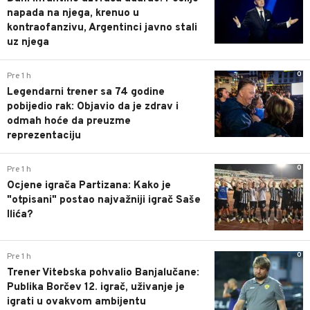
napada na njega, krenuo u
kontraofanzivu, Argentinci javno stali
uz njega
0
Pre 1 h
Legendarni trener sa 74 godine
pobijedio rak: Objavio da je zdrav i
odmah hoće da preuzme
reprezentaciju
0
Pre 1 h
Ocjene igrača Partizana: Kako je
"otpisani" postao najvažniji igrač Saše
Ilića?
0
Pre 1 h
Trener Vitebska pohvalio Banjalučane:
Publika Borčev 12. igrač, uživanje je
igrati u ovakvom ambijentu