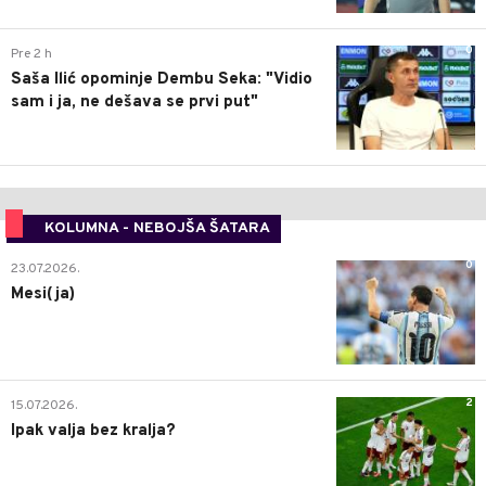
0
Pre 2 h
Saša Ilić opominje Dembu Seka: "Vidio
sam i ja, ne dešava se prvi put"
KOLUMNA - NEBOJŠA ŠATARA
0
23.07.2026.
Mesi(ja)
2
15.07.2026.
Ipak valja bez kralja?