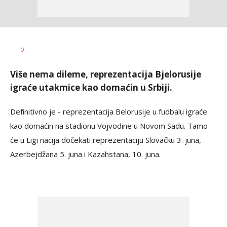
Haris
AUTOR
0
Krhalić
Više nema dileme, reprezentacija Bjelorusije
igraće utakmice kao domaćin u Srbiji.
Definitivno je - reprezentacija Belorusije u fudbalu igraće
kao domaćin na stadionu Vojvodine u Novom Sadu. Tamo
će u Ligi nacija dočekati reprezentaciju Slovačku 3. juna,
Azerbejdžana 5. juna i Kazahstana, 10. juna.