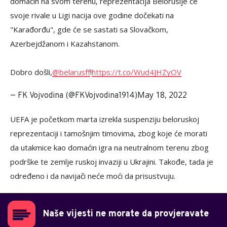
domaćin na svom terenu, reprezentacija Belorusije će
svoje rivale u Ligi nacija ove godine dočekati na
"Karađorđu", gde će se sastati sa Slovačkom,
Azerbejdžanom i Kazahstanom.
Dobro došli,
@belarusff
!
https://t.co/Wud4JHZyOV
May 18, 2022
— FK Vojvodina (@FKVojvodina1914)
UEFA je početkom marta izrekla suspenziju beloruskoj
reprezentaciji i tamošnjim timovima, zbog koje će morati
da utakmice kao domaćin igra na neutralnom terenu zbog
podrške te zemlje ruskoj invaziji u Ukrajini. Takođe, tada je
određeno i da navijači neće moći da prisustvuju.
Naše vijesti ne morate da provjeravate