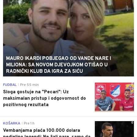
MAURO IKARDI POBJEGAO OD VANDE NARE I
MILIONA: SA NOVOM DJEVOJKOM OTIŠAO U
RADNIČKI KLUB DA IGRA ZA SIĆU
0
FUDBAL
Pre 55 min
|
Sloga gostuje na "Pecari": Uz
maksimalan pristup i odgovornost do
pozitivnog rezultata
0
KOŠARKA
Pre 1 h
|
Vembanjama plaća 100.000 dolara