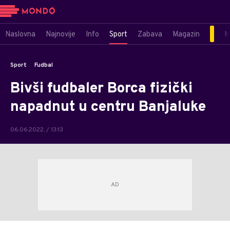
Naslovna
Najnovije
Info
Sport
Zabava
Magazin
M
Sport
Fudbal
Bivši fudbaler Borca fizički
napadnut u centru Banjaluke
06.06.2022. / 13:13