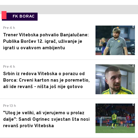
FK BORAC
0
Pre 4 h
Trener Vitebska pohvalio Banjalučane:
Publika Borčev 12. igrač, uživanje je
igrati u ovakvom ambijentu
0
Pre 4 h
Srbin iz redova Vitebska o porazu od
Borca: Crveni karton nas je poremetio,
ali ide revanš - ništa još nije gotovo
0
Pre 13 h
"Ulog je veliki, ali vjerujemo u prolaz
dalje": Sandi Ogrinec svjestan šta nosi
revanš protiv Vitebska