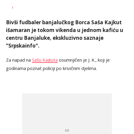
Nebojša
AUTOR
1
Šatara
Bivši fudbaler banjalučkog Borca Saša Kajkut
išamaran je tokom vikenda u jednom kafiću u
centru Banjaluke, ekskluzivno saznaje
"Srpskainfo".
Za napad na
Sašu Kajkuta
osumnjičen je J. K., koji je
godinama poznat policiji po krivičnim djelima.