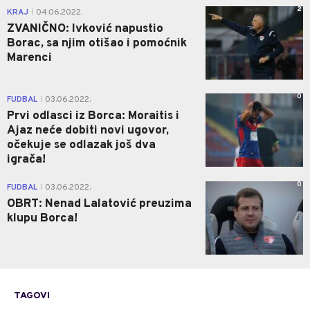
2
KRAJ
04.06.2022.
|
ZVANIČNO: Ivković napustio
Borac, sa njim otišao i pomoćnik
Marenci
0
FUDBAL
03.06.2022.
|
Prvi odlasci iz Borca: Moraitis i
Ajaz neće dobiti novi ugovor,
očekuje se odlazak još dva
igrača!
0
FUDBAL
03.06.2022.
|
OBRT: Nenad Lalatović preuzima
klupu Borca!
TAGOVI