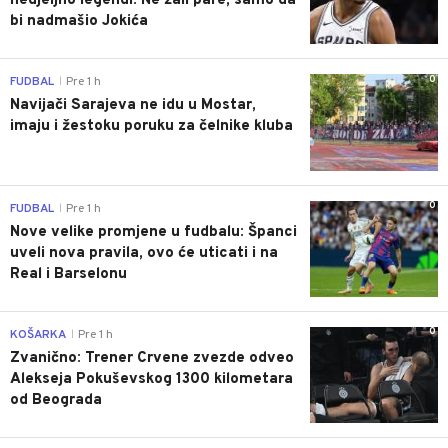
nedjeljno legendi: Ne žali pare, samo da
bi nadmašio Jokića
0
FUDBAL
Pre 1 h
|
Navijači Sarajeva ne idu u Mostar,
imaju i žestoku poruku za čelnike kluba
0
FUDBAL
Pre 1 h
|
Nove velike promjene u fudbalu: Španci
uveli nova pravila, ovo će uticati i na
Real i Barselonu
0
KOŠARKA
Pre 1 h
|
Zvanično: Trener Crvene zvezde odveo
Alekseja Pokuševskog 1300 kilometara
od Beograda