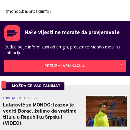
(mondo.ba/Srpskainfo)
Naše vijesti ne morate da provjeravate
Budite bolje informisani od drugih, preuzmite Mondo mobilnu
aplikaciju
PREUZMI APLIKACIJU
MOŽDA ĆE VAS ZANIMATI
4
FUDBAL
05.06.2022.
|
Lalatović za MONDO: Izazov je
voditi Borac, želimo da vratimo
titulu u Republiku Srpsku!
(VIDEO)