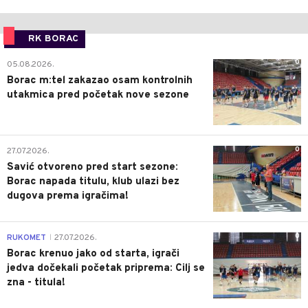
RK BORAC
0
05.08.2026.
Borac m:tel zakazao osam kontrolnih
utakmica pred početak nove sezone
0
27.07.2026.
Savić otvoreno pred start sezone:
Borac napada titulu, klub ulazi bez
dugova prema igračima!
0
RUKOMET
27.07.2026.
|
Borac krenuo jako od starta, igrači
jedva dočekali početak priprema: Cilj se
zna - titula!