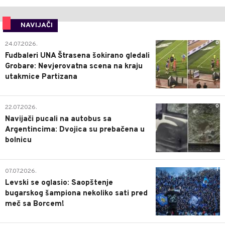
NAVIJAČI
0
24.07.2026.
Fudbaleri UNA Štrasena šokirano gledali
Grobare: Nevjerovatna scena na kraju
utakmice Partizana
0
22.07.2026.
Navijači pucali na autobus sa
Argentincima: Dvojica su prebačena u
bolnicu
1
07.07.2026.
Levski se oglasio: Saopštenje
bugarskog šampiona nekoliko sati pred
meč sa Borcem!