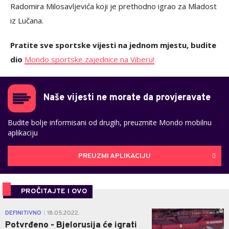
Radomira Milosavljevića koji je prethodno igrao za Mladost
iz Lučana.
Pratite sve sportske vijesti na jednom mjestu, budite
dio
Mondo sportske zajednice na Viberu!
Naše vijesti ne morate da provjeravate
Budite bolje informisani od drugih, preuzmite Mondo mobilnu
aplikaciju
PREUZMI APLIKACIJU
PROČITAJTE I OVO
0
DEFINITIVNO
18.05.2022.
|
Potvrđeno - Bjelorusija će igrati