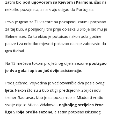
zatim bio
pod ugovorom sa Kjevom i Parmom
, išao na
nekoliko pozajmica, a na kraju stigao do Portugala.
Prvo je igrao za Žil Visente na pozajmici, zatim i potpisao
za taj klub, a posljednji tim prije dolaska u Srbije bio mu je
Belenenseš. Za tu ekipu je potpisao nakon pola godine
pauze i za nekoliko mjeseci pokazao da nije zaboravio da
igra fudbal.
Na 13 mečeva tokom projlećnog dijela sezone
postigao
je dva gola i upisao još dvije asistencije
.
Podsjećamo, Vojvodina je već ozvaničila dva posla ovog
ljeta. Nakon što su u klub stigli predsjednik Zbiljić i novi
trener Rastavac, klub je sa pozajmice iz Mladosti vratio
svoje dijete Milana Vidakova -
najboljeg strijelca Prve
lige Srbije prošle sezone
, a zatim potpisao iskusnog