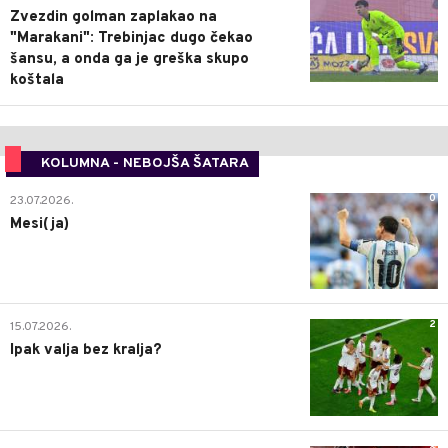
Zvezdin golman zaplakao na
"Marakani": Trebinjac dugo čekao
šansu, a onda ga je greška skupo
koštala
KOLUMNA - NEBOJŠA ŠATARA
0
23.07.2026.
Mesi(ja)
2
15.07.2026.
Ipak valja bez kralja?