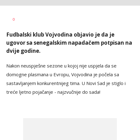
Dragan
AUTOR
0
Šutvić
Fudbalski klub Vojvodina objavio je da je
ugovor sa senegalskim napadačem potpisan na
dvije godine.
Nakon neuspješne sezone u kojoj nije uspjela da se
domogne plasmana u Evropu, Vojvodina je počela sa
sastavljanjem konkurentnijeg tima. U Novi Sad je stiglo i
treće ljetno pojačanje - najzvučnije do sada!