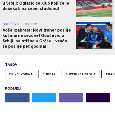
u Srbiji: Oglasio se klub koji će je
dočekati na svom stadionu!
0
ODLUČENO
13.05.2022.
|
Voša izabrala: Novi trener poslije
košmarne sezone! Oduševio u
Srbiji, pa otišao u Grčku - vraća
se poslije pet godina!
TAGOVI
FK VOJVODINA
FUDBAL
SUPERLIGA SRBIJE
TRAN
PODIJELI