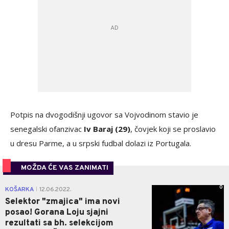
Potpis na dvogodišnji ugovor sa Vojvodinom stavio je
senegalski ofanzivac
Iv Baraj (29)
, čovjek koji se proslavio
u dresu Parme, a u srpski fudbal dolazi iz Portugala.
MOŽDA ĆE VAS ZANIMATI
0
KOŠARKA
12.06.2022.
|
Selektor "zmajica" ima novi
posao! Gorana Loju sjajni
rezultati sa bh. selekcijom