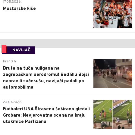
0
17.05.2026.
Mostarske kiše
NAVIJAČI
0
Pre 10 h
Brutalna tuča huligana na
zagrebačkom aerodromu! Bed Blu Bojsi
napravili sačekušu, navijači padali po
automobilima
0
24.07.2026.
Fudbaleri UNA Štrasena šokirano gledali
Grobare: Nevjerovatna scena na kraju
utakmice Partizana