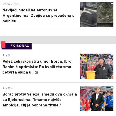
0
22.07.2026.
Navijači pucali na autobus sa
Argentincima: Dvojica su prebačena u
bolnicu
FK BORAC
0
Pre 3 h
Velež želi iskoristiti umor Borca, Ibro
Rahimić optimista: Po kvalitetu smo
četvrta ekipa u ligi
0
Pre 11 h
Borac protiv Veleža između dva okršaja
sa Bjelorusima: "Imamo najviše
ambicije, cilj je odbrana titule!"