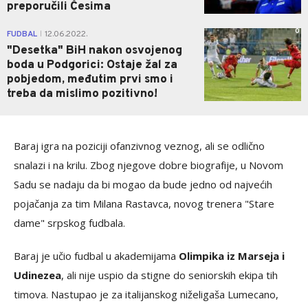
preporučili Česima
0
FUDBAL
12.06.2022.
|
"Desetka" BiH nakon osvojenog
boda u Podgorici: Ostaje žal za
pobjedom, međutim prvi smo i
treba da mislimo pozitivno!
Baraj igra na poziciji ofanzivnog veznog, ali se odlično
snalazi i na krilu. Zbog njegove dobre biografije, u Novom
Sadu se nadaju da bi mogao da bude jedno od najvećih
pojačanja za tim Milana Rastavca, novog trenera "Stare
dame" srpskog fudbala.
Baraj je učio fudbal u akademijama
Olimpika iz Marseja i
Udinezea
, ali nije uspio da stigne do seniorskih ekipa tih
timova. Nastupao je za italijanskog niželigaša Lumecano,