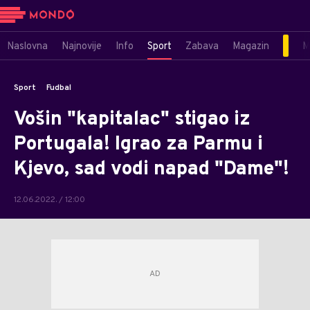
Naslovna
Najnovije
Info
Sport
Zabava
Magazin
M
Sport
Fudbal
Vošin "kapitalac" stigao iz
Portugala! Igrao za Parmu i
Kjevo, sad vodi napad "Dame"!
12.06.2022. / 12:00