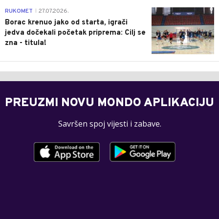
0
RUKOMET
27.07.2026.
|
Borac krenuo jako od starta, igrači
jedva dočekali početak priprema: Cilj se
zna - titula!
PREUZMI NOVU MONDO APLIKACIJU
Savršen spoj vijesti i zabave.