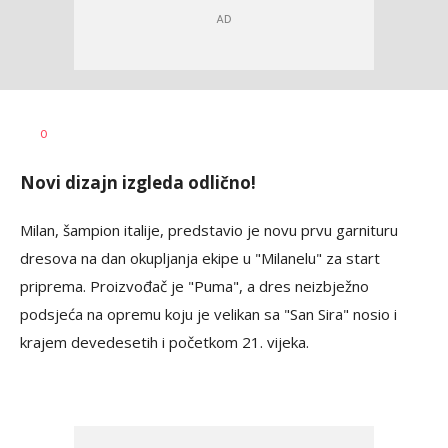
Bojan
AUTOR
0
Jakovljević
Novi dizajn izgleda odlično!
Milan, šampion italije, predstavio je novu prvu garnituru
dresova na dan okupljanja ekipe u "Milanelu" za start
priprema. Proizvođač je "Puma", a dres neizbježno
podsjeća na opremu koju je velikan sa "San Sira" nosio i
krajem devedesetih i početkom 21. vijeka.