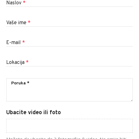
Naslov
*
Vaše ime
*
E-mail
*
Lokacija
*
Ubacite video ili foto
Možete da ubacite do 3 fotografije ili videa. Ne smije biti