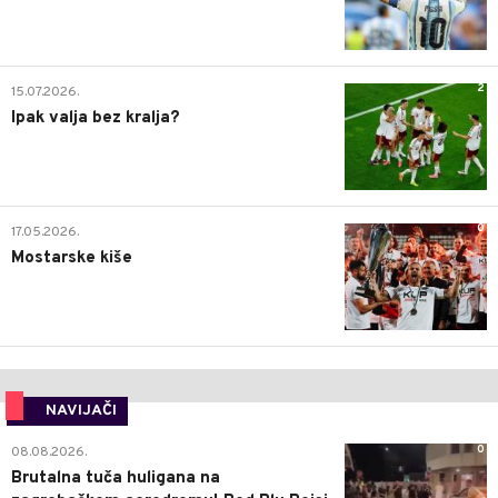
2
15.07.2026.
Ipak valja bez kralja?
0
17.05.2026.
Mostarske kiše
NAVIJAČI
0
08.08.2026.
Brutalna tuča huligana na