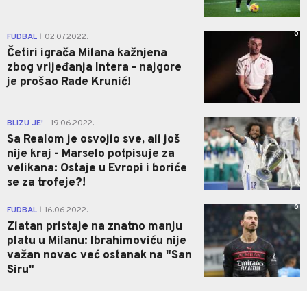
0
FUDBAL
02.07.2022.
|
Četiri igrača Milana kažnjena
zbog vrijeđanja Intera - najgore
je prošao Rade Krunić!
0
BLIZU JE!
19.06.2022.
|
Sa Realom je osvojio sve, ali još
nije kraj - Marselo potpisuje za
velikana: Ostaje u Evropi i boriće
se za trofeje?!
0
FUDBAL
16.06.2022.
|
Zlatan pristaje na znatno manju
platu u Milanu: Ibrahimoviću nije
važan novac već ostanak na "San
Siru"