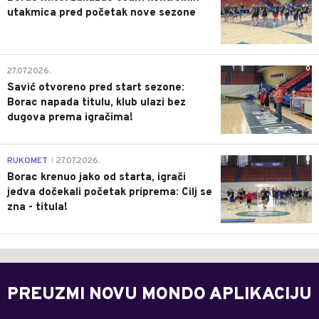
utakmica pred početak nove sezone
0
27.07.2026.
Savić otvoreno pred start sezone:
Borac napada titulu, klub ulazi bez
dugova prema igračima!
0
RUKOMET
27.07.2026.
|
Borac krenuo jako od starta, igrači
jedva dočekali početak priprema: Cilj se
zna - titula!
PREUZMI NOVU MONDO APLIKACIJU