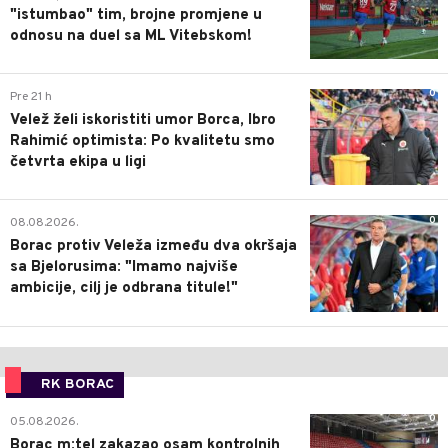
"istumbao" tim, brojne promjene u
odnosu na duel sa ML Vitebskom!
0
Pre 21 h
Velež želi iskoristiti umor Borca, Ibro
Rahimić optimista: Po kvalitetu smo
četvrta ekipa u ligi
0
08.08.2026.
Borac protiv Veleža između dva okršaja
sa Bjelorusima: "Imamo najviše
ambicije, cilj je odbrana titule!"
RK BORAC
0
05.08.2026.
Borac m:tel zakazao osam kontrolnih