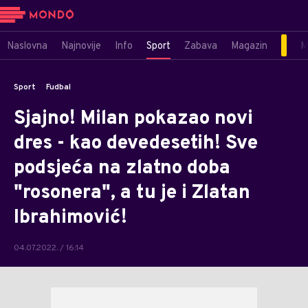
Naslovna
Najnovije
Info
Sport
Zabava
Magazin
M
Sport
Fudbal
Sjajno! Milan pokazao novi
dres - kao devedesetih! Sve
podsjeća na zlatno doba
"rosonera", a tu je i Zlatan
Ibrahimović!
04.07.2022. / 16:14