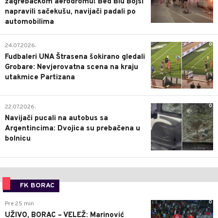
zagrebačkom aerodromu! Bed Blu Bojsi
napravili sačekušu, navijači padali po
automobilima
0
24.07.2026.
Fudbaleri UNA Štrasena šokirano gledali
Grobare: Nevjerovatna scena na kraju
utakmice Partizana
0
22.07.2026.
Navijači pucali na autobus sa
Argentincima: Dvojica su prebačena u
bolnicu
FK BORAC
0
Pre 25 min
UŽIVO, BORAC – VELEŽ: Marinović