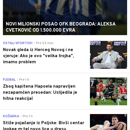
NOVI MILIONSKI POSAO OFK BEOGRADA: ALEKSA
CVETKOVIĆ OD 1.500.000 EVRA
0
OSTALI SPORTOVI
Pre 53 min
|
Novak gleda iz Herceg Novog i ne
vjeruje: Ako je ovo "velika trojka",
imamo problem
0
FUDBAL
Pre 1 h
|
Zbog kapitena Hapoela napravljen
nezapamćen presedan: Uslijedila je
hitna reakcija!
0
KOŠARKA
Pre 1 h
|
Stiže pojačanje iz Poljske: Bivši centar
Igokee m:tel novo lice u dresu