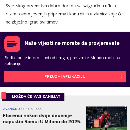
Svjetskog prvenstva dobro doći da sa saigračima uđe u
ritam tokom jesenjih priprema i kontrolnih utakmica koje će
neizbježno igrati svi timovi.
Naše vijesti ne morate da provjeravate
Budite bolje informisani od drugih, preuzmite Mondo mobilnu
aplikaciju
PREUZMI APLIKACIJU
MOŽDA ĆE VAS ZANIMATI
0
ZVANIČNO
03.07.2022.
|
Florenci nakon dvije decenije
napustio Romu: U Milanu do 2025.