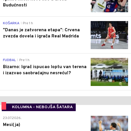
Budućnosti
0
KOŠARKA
Pre 1 h
|
"Danas je zatvorena etapa": Crvena
zvezda dovela i igrača Real Madrida
0
FUDBAL
Pre 1 h
|
Bizarno: Igrač ispucao loptu van terena
i izazvao saobraćajnu nesreću!?
KOLUMNA - NEBOJŠA ŠATARA
0
23.07.2026.
Mesi(ja)