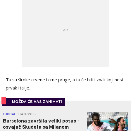
Tu su široke crvene i crne pruge, a tu će biti i znak koji nosi
prvak Italije.
MOŽDA ĆE VAS ZANIMATI
0
FUDBAL
04.07.2022.
|
Barselona završila veliki posao -
osvajač Skudeta sa Milanom