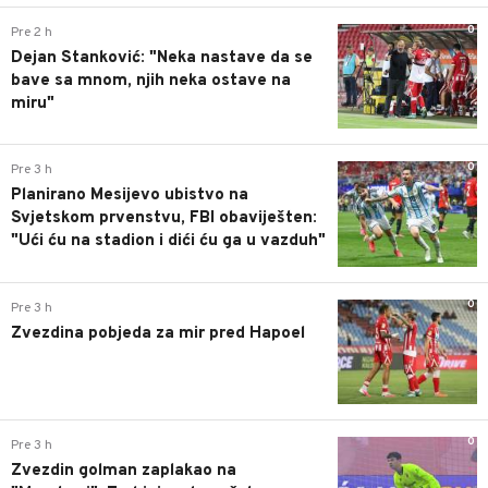
0
Pre 2 h
Dejan Stanković: "Neka nastave da se
bave sa mnom, njih neka ostave na
miru"
0
Pre 3 h
Planirano Mesijevo ubistvo na
Svjetskom prvenstvu, FBI obaviješten:
"Ući ću na stadion i dići ću ga u vazduh"
0
Pre 3 h
Zvezdina pobjeda za mir pred Hapoel
0
Pre 3 h
Zvezdin golman zaplakao na