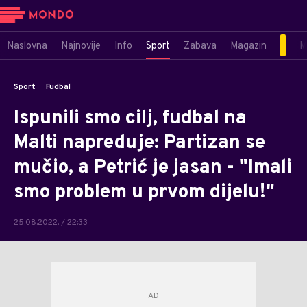
Naslovna
Najnovije
Info
Sport
Zabava
Magazin
M
Sport
Fudbal
Ispunili smo cilj, fudbal na
Malti napreduje: Partizan se
mučio, a Petrić je jasan - "Imali
smo problem u prvom dijelu!"
25.08.2022. / 22:33