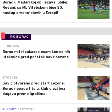
Borac u Mađarskoj obilježava jubilej:
Revanš sa ML Vitebskom biće 50.
nastup crveno-plavih u Evropi!
RK BORAC
0
05.08.2026.
Borac m:tel zakazao osam kontrolnih
utakmica pred početak nove sezone
0
27.07.2026.
Savić otvoreno pred start sezone:
Borac napada titulu, klub ulazi bez
dugova prema igračima!
0
RUKOMET
27.07.2026.
|