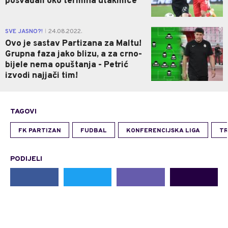
posvađali oko termina utakmice
0
SVE JASNO?!
24.08.2022.
|
Ovo je sastav Partizana za Maltu!
Grupna faza jako blizu, a za crno-
bijele nema opuštanja - Petrić
izvodi najjači tim!
TAGOVI
FK PARTIZAN
FUDBAL
KONFERENCIJSKA LIGA
TR
PODIJELI