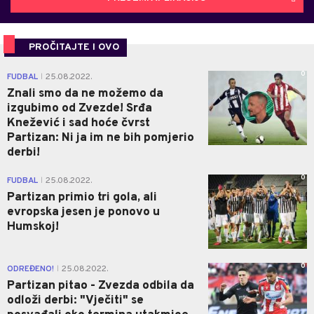
PROČITAJTE I OVO
0
FUDBAL
25.08.2022.
|
Znali smo da ne možemo da
izgubimo od Zvezde! Srđa
Knežević i sad hoće čvrst
Partizan: Ni ja im ne bih pomjerio
derbi!
0
FUDBAL
25.08.2022.
|
Partizan primio tri gola, ali
evropska jesen je ponovo u
Humskoj!
0
ODREĐENO!
25.08.2022.
|
Partizan pitao - Zvezda odbila da
odloži derbi: "Vječiti" se