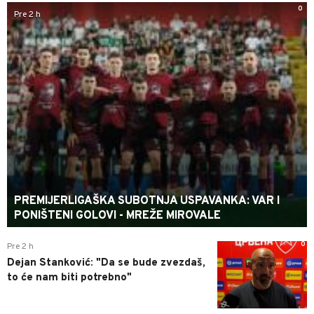
0
Pre 2 h
PREMIJERLIGAŠKA SUBOTNJA USPAVANKA: VAR I
PONIŠTENI GOLOVI - MREŽE MIROVALE
0
Pre 2 h
Dejan Stanković: "Da se bude zvezdaš,
to će nam biti potrebno"