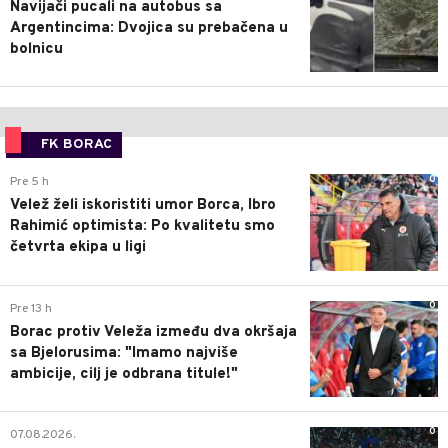
Navijači pucali na autobus sa
Argentincima: Dvojica su prebačena u
bolnicu
FK BORAC
0
Pre 5 h
Velež želi iskoristiti umor Borca, Ibro
Rahimić optimista: Po kvalitetu smo
četvrta ekipa u ligi
0
Pre 13 h
Borac protiv Veleža između dva okršaja
sa Bjelorusima: "Imamo najviše
ambicije, cilj je odbrana titule!"
0
07.08.2026.