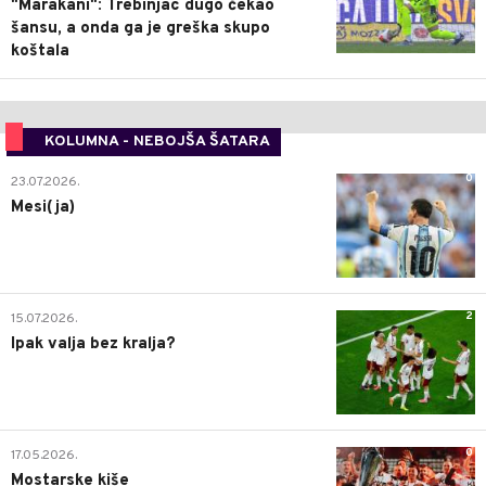
"Marakani": Trebinjac dugo čekao
šansu, a onda ga je greška skupo
koštala
KOLUMNA - NEBOJŠA ŠATARA
0
23.07.2026.
Mesi(ja)
2
15.07.2026.
Ipak valja bez kralja?
0
17.05.2026.
Mostarske kiše