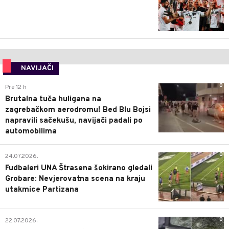
NAVIJAČI
0
Pre 12 h
Brutalna tuča huligana na
zagrebačkom aerodromu! Bed Blu Bojsi
napravili sačekušu, navijači padali po
automobilima
0
24.07.2026.
Fudbaleri UNA Štrasena šokirano gledali
Grobare: Nevjerovatna scena na kraju
utakmice Partizana
0
22.07.2026.