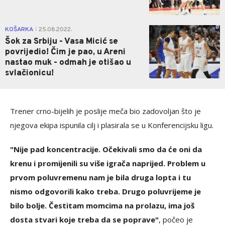
0
KOŠARKA
25.08.2022.
|
Šok za Srbiju - Vasa Micić se
povrijedio! Čim je pao, u Areni
nastao muk - odmah je otišao u
svlačionicu!
Trener crno-bijelih je poslije meča bio zadovoljan što je
njegova ekipa ispunila cilj i plasirala se u Konferencijsku ligu.
"Nije pad koncentracije. Očekivali smo da će oni da
krenu i promijenili su više igrača naprijed. Problem u
prvom poluvremenu nam je bila druga lopta i tu
nismo odgovorili kako treba. Drugo poluvrijeme je
bilo bolje. Čestitam momcima na prolazu, ima još
dosta stvari koje treba da se poprave"
, počeo je