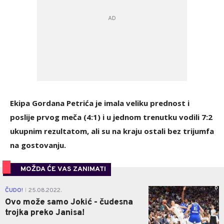
Ekipa Gordana Petrića je imala veliku prednost i
poslije prvog meča (4:1) i u jednom trenutku vodili 7:2
ukupnim rezultatom, ali su na kraju ostali bez trijumfa
na gostovanju.
MOŽDA ĆE VAS ZANIMATI
0
ČUDO!
25.08.2022.
|
Ovo može samo Jokić - čudesna
trojka preko Janisa!