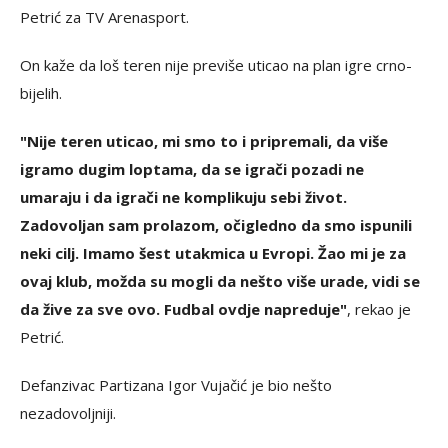
Petrić za TV Arenasport.
On kaže da loš teren nije previše uticao na plan igre crno-
bijelih.
"Nije teren uticao, mi smo to i pripremali, da više
igramo dugim loptama, da se igrači pozadi ne
umaraju i da igrači ne komplikuju sebi život.
Zadovoljan sam prolazom, očigledno da smo ispunili
neki cilj. Imamo šest utakmica u Evropi. Žao mi je za
ovaj klub, možda su mogli da nešto više urade, vidi se
da žive za sve ovo. Fudbal ovdje napreduje"
, rekao je
Petrić.
Defanzivac Partizana Igor Vujačić je bio nešto
nezadovoljniji.