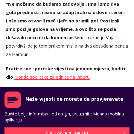
"Ne možemo da budemo zadovoljni. Imali smo dva
gola prednosti, nismo se adaptirali na uslove i teren.
Loše smo otvorili meč i jeftino primili gol. Postizali
smo poslije golove na vrijeme, a ovo što se posle
dešavalo neću ni da komentarišem"
, rekao je Vujačić,
potvrdivši da je tom prilikom mislio na dva dosuđena penala
za Hamrun.
Pratite sve sportske vijesti na jednom mjestu, budite
dio
Mondo sportske zajednice na Viberu!
Naše vijesti ne morate da provjeravate
Budite bolje informisani od drugih, preuzmite Mondo mobilnu
aplikaciju
PREUZMI APLIKACIJU