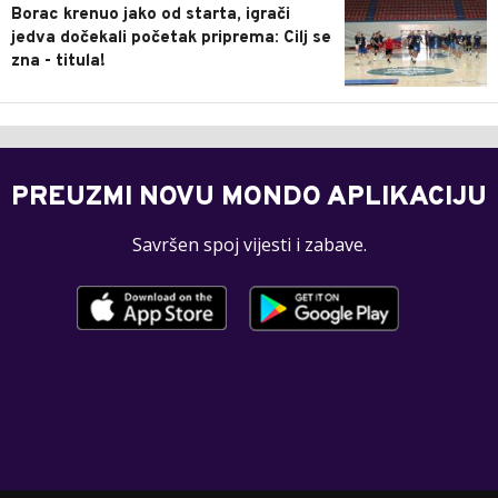
Borac krenuo jako od starta, igrači
jedva dočekali početak priprema: Cilj se
zna - titula!
PREUZMI NOVU MONDO APLIKACIJU
Savršen spoj vijesti i zabave.