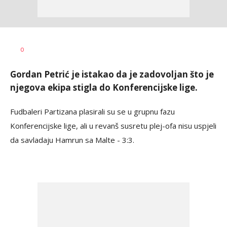
Nebojša
AUTOR
0
Marković
Gordan Petrić je istakao da je zadovoljan što je
njegova ekipa stigla do Konferencijske lige.
Fudbaleri Partizana plasirali su se u grupnu fazu
Konferencijske lige, ali u revanš susretu plej-ofa nisu uspjeli
da savladaju Hamrun sa Malte - 3:3.