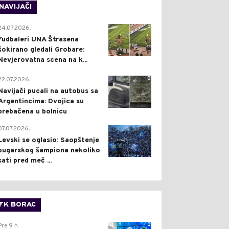
NAVIJAČI
0
24.07.2026.
Fudbaleri UNA Štrasena
šokirano gledali Grobare:
Nevjerovatna scena na k...
0
22.07.2026.
Navijači pucali na autobus sa
Argentincima: Dvojica su
prebačena u bolnicu
1
07.07.2026.
Levski se oglasio: Saopštenje
bugarskog šampiona nekoliko
sati pred meč ...
FK BORAC
0
Pre 9 h