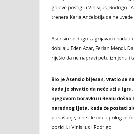
golove postigli i Vinisijus, Rodrigo i 
trenera Karla Anćelotija da ne uvede 
Asensio se dugo zagrijavao i nadao u
dobijaju Eden Azar, Ferlan Mendi, Dan
riješio da ne napravi petu izmjenu i 
Bio je Asensio bijesan, vratio se n
kada je shvatio da neće ući u igru.
njegovom boravku u Realu došao k
narednog ljeta, kada će postati s
ponašanje, a ne ide mu u prilog ni či
poziciji, i Vinisijus i Rodrigo.