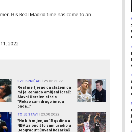
mmer. His Real Madrid time has come to an
11, 2022
0
0
SVE ISPRIČAO
29.08.2022.
|
Real me tjerao da slažem da
mi je Ronaldo omiljeni igrač:
Slavni Karslen otkrio -
"Rekao sam drugo ime, a
onda..."
0
0
TO JE STAV!
23.08.2022.
|
"Ne bih mijenjao 15 godina u
NBA za ono što sam uradio u
Beogradu": Čuveni košarkaš