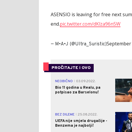
ASENSIO is leaving for free next su
end.
pic.twitter.com/dKlza96n5W
September 
— M•A•J (@Ultra_Suristic)
PROČITAJTE I OVO
NEOBIČNO
03.09.2022.
|
Bio 11 godina u Realu, pa
potpisao za Barselonu!
BEZ DILEME
25.08.2022.
|
UEFA nije smjela drugačije -
Benzema je najbolji!