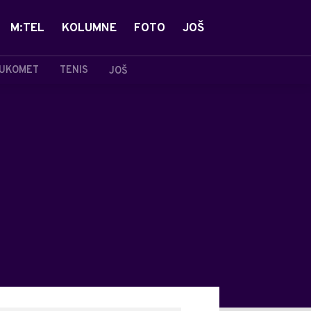
M:TEL
KOLUMNE
FOTO
JOŠ
UKOMET
TENIS
JOŠ