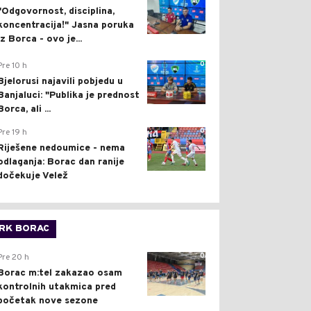
"Odgovornost, disciplina,
koncentracija!" Jasna poruka
iz Borca - ovo je...
0
Pre 10 h
Bjelorusi najavili pobjedu u
Banjaluci: "Publika je prednost
Borca, ali ...
0
Pre 19 h
Riješene nedoumice - nema
odlaganja: Borac dan ranije
dočekuje Velež
RK BORAC
0
Pre 20 h
Borac m:tel zakazao osam
kontrolnih utakmica pred
početak nove sezone