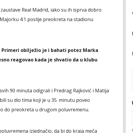
a zaustave Real Madrid, iako su ih isprva dobro
e Majorku 4:1 poslije preokreta na stadionu
 Primeri obilježio je i bahati potez Marka
ijesno reagovao kada je shvatio da u klubu
svih 90 minuta odigrali i Predrag Rajković i Matija
ili su dio tima koji je u 35. minutu poveo
ošlo do preokreta u drugom poluvremenu.
poluvremena izjednačio, da bi do kraja meča