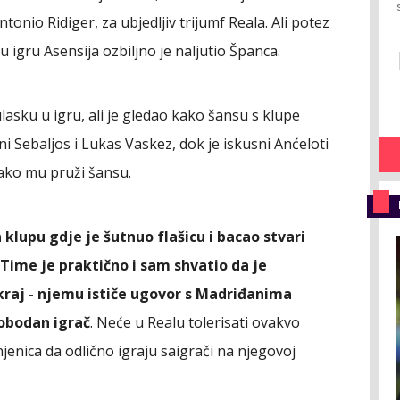
Antonio Ridiger, za ubjedljiv trijumf Reala. Ali potez
u igru Asensija ozbiljno je naljutio Španca.
lasku u igru, ali je gledao kako šansu s klupe
i Sebaljos i Lukas Vaskez, dok je iskusni Anćeloti
tako mu pruži šansu.
a klupu gdje je šutnuo flašicu i bacao stvari
 Time je praktično i sam shvatio da je
raj - njemu ističe ugovor s Madriđanima
lobodan igrač
. Neće u Realu tolerisati ovakvo
njenica da odlično igraju saigrači na njegovoj