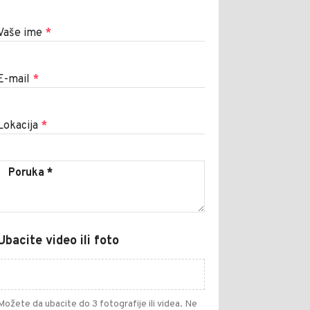
Vaše ime
*
E-mail
*
Lokacija
*
Ubacite video ili foto
Možete da ubacite do 3 fotografije ili videa. Ne