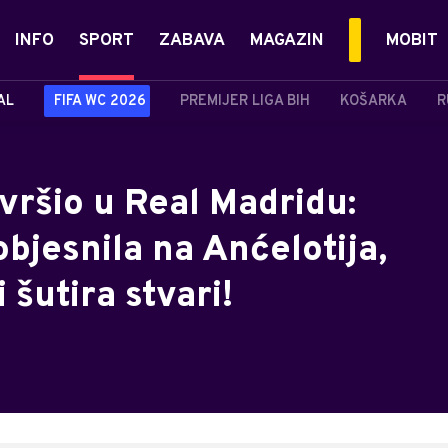
INFO
SPORT
ZABAVA
MAGAZIN
MOBIT
AL
FIFA WC 2026
PREMIJER LIGA BIH
KOŠARKA
R
avršio u Real Madridu:
bjesnila na Anćelotija,
 šutira stvari!