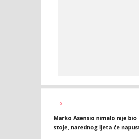
Haris
AUTOR
0
Krhalić
Marko Asensio nimalo nije bio
stoje, narednog ljeta će napust