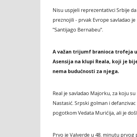
Nisu uspjeli reprezentativci Srbije d
preznojili - prvak Evrope savladao j
"Santijago Bernabeu".
A važan trijumf branioca trofeja u
Asensija na klupi Reala, koji je b
nema budućnosti za njega.
Real je savladao Majorku, za koju su 
Nastasić. Srpski golman i defanzivac b
pogotkom Vedata Murićija, ali je d
Prvo je Valverde u 48. minutu prvog 