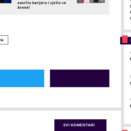
završio karijeru i sjetio se
Arene!
RA
SVI KOMENTARI