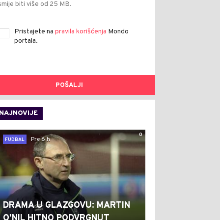
smije biti više od 25 MB.
Pristajete na
pravila korišćenja
Mondo
portala.
POŠALJI
NAJNOVIJE
0
Pre 6 h
FUDBAL
DRAMA U GLAZGOVU: MARTIN
O'NIL HITNO PODVRGNUT