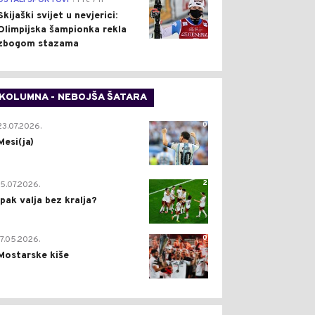
OSTALI SPORTOVI
Pre 7 h
Skijaški svijet u nevjerici:
Olimpijska šampionka rekla
zbogom stazama
KOLUMNA - NEBOJŠA ŠATARA
0
23.07.2026.
Mesi(ja)
2
15.07.2026.
Ipak valja bez kralja?
0
17.05.2026.
Mostarske kiše