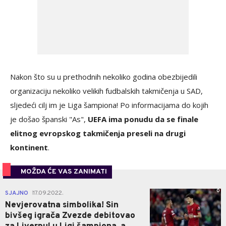
Nakon što su u prethodnih nekoliko godina obezbijedili
organizaciju nekoliko velikih fudbalskih takmičenja u SAD,
sljedeći cilj im je Liga šampiona! Po informacijama do kojih
je došao španski "As",
UEFA ima ponudu da se finale
elitnog evropskog takmičenja preseli na drugi
kontinent
.
MOŽDA ĆE VAS ZANIMATI
0
SJAJNO
17.09.2022.
|
Nevjerovatna simbolika! Sin
bivšeg igrača Zvezde debitovao