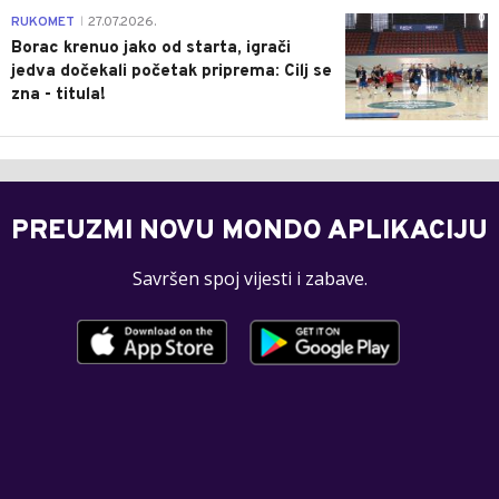
0
RUKOMET
27.07.2026.
|
Borac krenuo jako od starta, igrači
jedva dočekali početak priprema: Cilj se
zna - titula!
PREUZMI NOVU MONDO APLIKACIJU
Savršen spoj vijesti i zabave.