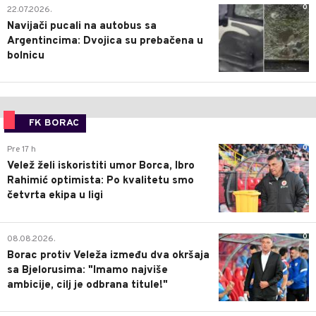
0
22.07.2026.
Navijači pucali na autobus sa
Argentincima: Dvojica su prebačena u
bolnicu
FK BORAC
0
Pre 17 h
Velež želi iskoristiti umor Borca, Ibro
Rahimić optimista: Po kvalitetu smo
četvrta ekipa u ligi
0
08.08.2026.
Borac protiv Veleža između dva okršaja
sa Bjelorusima: "Imamo najviše
ambicije, cilj je odbrana titule!"