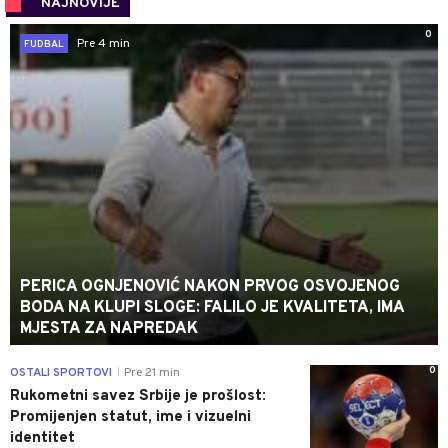
NAJNOVIJE
0
Pre 4 min
FUDBAL
PERICA OGNJENOVIĆ NAKON PRVOG OSVOJENOG
BODA NA KLUPI SLOGE: FALILO JE KVALITETA, IMA
MJESTA ZA NAPREDAK
0
OSTALI SPORTOVI
Pre 21 min
|
Rukometni savez Srbije je prošlost:
Promijenjen statut, ime i vizuelni
identitet