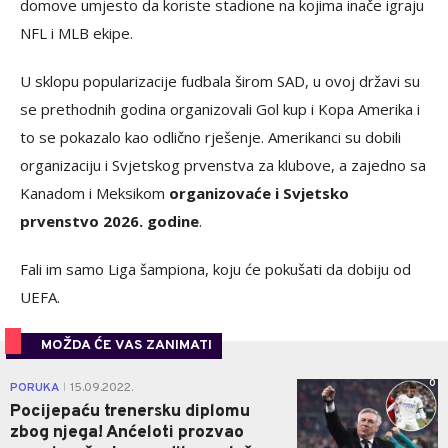
domove umjesto da koriste stadione na kojima inače igraju
NFL i MLB ekipe.
U sklopu popularizacije fudbala širom SAD, u ovoj državi su
se prethodnih godina organizovali Gol kup i Kopa Amerika i
to se pokazalo kao odlično rješenje. Amerikanci su dobili
organizaciju i Svjetskog prvenstva za klubove, a zajedno sa
Kanadom i Meksikom
organizovaće i Svjetsko
prvenstvo 2026. godine
.
Fali im samo Liga šampiona, koju će pokušati da dobiju od
UEFA.
MOŽDA ĆE VAS ZANIMATI
0
PORUKA
15.09.2022.
|
Pocijepaću trenersku diplomu
zbog njega! Anćeloti prozvao