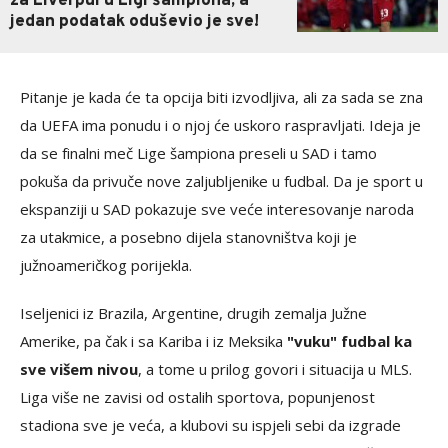
za Liverpul u Ligi šampiona, a
jedan podatak oduševio je sve!
Pitanje je kada će ta opcija biti izvodljiva, ali za sada se zna
da UEFA ima ponudu i o njoj će uskoro raspravljati. Ideja je
da se finalni meč Lige šampiona preseli u SAD i tamo
pokuša da privuče nove zaljubljenike u fudbal. Da je sport u
ekspanziji u SAD pokazuje sve veće interesovanje naroda
za utakmice, a posebno dijela stanovništva koji je
južnoameričkog porijekla.
Iseljenici iz Brazila, Argentine, drugih zemalja Južne
Amerike, pa čak i sa Kariba i iz Meksika
"vuku" fudbal ka
sve višem nivou
, a tome u prilog govori i situacija u MLS.
Liga više ne zavisi od ostalih sportova, popunjenost
stadiona sve je veća, a klubovi su ispjeli sebi da izgrade