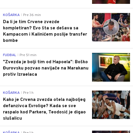
0
KOŠARKA
Pre 36 min
|
Da li je tim Crvene zvezde
kompletiran? Evo šta se dešava sa
Kampacom i Kalinićem poslije transfer
bombe
0
FUDBAL
Pre 51 min
|
"Zvezda je bolji tim od Hapoela": Boško
Đurovsku pozvao navijače na Marakanu
protiv Izraelaca
0
KOŠARKA
Pre 1 h
|
Kako je Crvena zvezda otela najboljeg
defanzivca Evrolige? Kada se sve
raspalo kod Parkera, Teodosić je digao
slušalicu
0
KOŠARKA
Pre 1 h
|