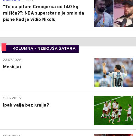
"To da pitam Crnogorca od 140 kg
mišića?": NBA superstar nije smio da
pisne kad je vidio Nikolu
KOLUMNA - NEBOJŠA ŠATARA
0
23.07.2026.
Mesi(ja)
2
15.07.2026.
Ipak valja bez kralja?
0