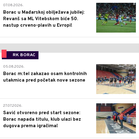
0
07.08.2026.
Borac u Mađarskoj obilježava jubilej:
Revanš sa ML Vitebskom biće 50.
nastup crveno-plavih u Evropi!
RK BORAC
0
05.08.2026.
Borac m:tel zakazao osam kontrolnih
utakmica pred početak nove sezone
0
27.07.2026.
Savić otvoreno pred start sezone:
Borac napada titulu, klub ulazi bez
dugova prema igračima!