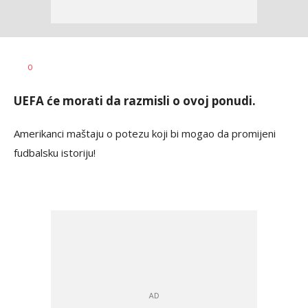
Bojan
AUTOR
0
Jakovljević
UEFA će morati da razmisli o ovoj ponudi.
Amerikanci maštaju o potezu koji bi mogao da promijeni
fudbalsku istoriju!