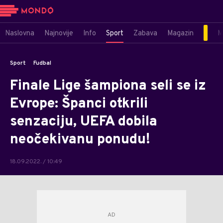
Naslovna
Najnovije
Info
Sport
Zabava
Magazin
M
Sport
Fudbal
Finale Lige šampiona seli se iz
Evrope: Španci otkrili
senzaciju, UEFA dobila
neočekivanu ponudu!
18.09.2022. / 10:49