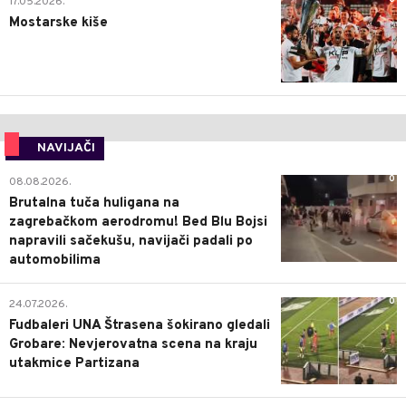
17.05.2026.
Mostarske kiše
NAVIJAČI
0
08.08.2026.
Brutalna tuča huligana na
zagrebačkom aerodromu! Bed Blu Bojsi
napravili sačekušu, navijači padali po
automobilima
0
24.07.2026.
Fudbaleri UNA Štrasena šokirano gledali
Grobare: Nevjerovatna scena na kraju
utakmice Partizana