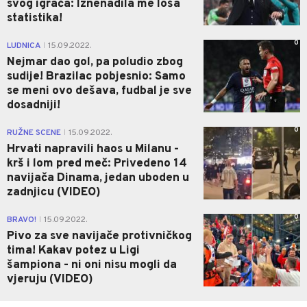
svog igrača: Iznenadila me loša
statistika!
0
LUDNICA
15.09.2022.
|
Nejmar dao gol, pa poludio zbog
sudije! Brazilac pobjesnio: Samo
se meni ovo dešava, fudbal je sve
dosadniji!
0
RUŽNE SCENE
15.09.2022.
|
Hrvati napravili haos u Milanu -
krš i lom pred meč: Privedeno 14
navijača Dinama, jedan uboden u
zadnjicu (VIDEO)
0
BRAVO!
15.09.2022.
|
Pivo za sve navijače protivničkog
tima! Kakav potez u Ligi
šampiona - ni oni nisu mogli da
vjeruju (VIDEO)