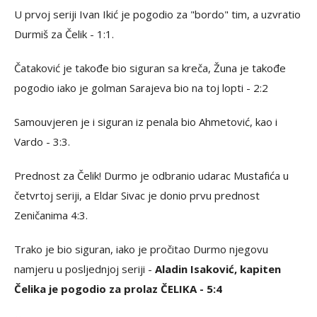
U prvoj seriji Ivan Ikić je pogodio za "bordo" tim, a uzvratio
Durmiš za Čelik - 1:1.
Čataković je takođe bio siguran sa kreča, Žuna je takođe
pogodio iako je golman Sarajeva bio na toj lopti - 2:2
Samouvjeren je i siguran iz penala bio Ahmetović, kao i
Vardo - 3:3.
Prednost za Čelik! Durmo je odbranio udarac Mustafića u
četvrtoj seriji, a Eldar Sivac je donio prvu prednost
Zeničanima 4:3.
Trako je bio siguran, iako je pročitao Durmo njegovu
namjeru u posljednjoj seriji -
Aladin Isaković, kapiten
Čelika je pogodio za prolaz ČELIKA - 5:4