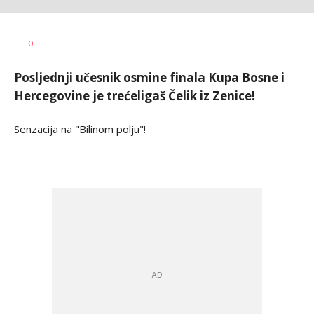
Nebojša
AUTOR
0
Šatara
Posljednji učesnik osmine finala Kupa Bosne i
Hercegovine je trećeligaš Čelik iz Zenice!
Senzacija na "Bilinom polju"!