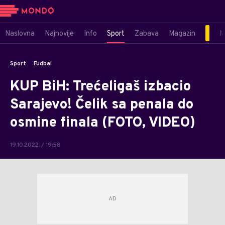
Naslovna
Najnovije
Info
Sport
Zabava
Magazin
M
Sport
Fudbal
KUP BiH: Trećeligaš izbacio
Sarajevo! Čelik sa penala do
osmine finala (FOTO, VIDEO)
19.10.2022. / 19:58