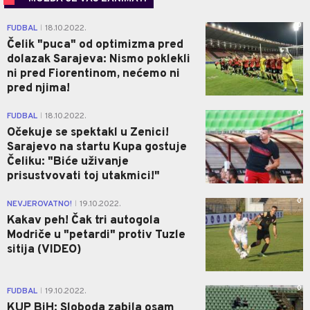
0
FUDBAL
18.10.2022.
|
Čelik "puca" od optimizma pred
dolazak Sarajeva: Nismo poklekli
ni pred Fiorentinom, nećemo ni
pred njima!
0
FUDBAL
18.10.2022.
|
Očekuje se spektakl u Zenici!
Sarajevo na startu Kupa gostuje
Čeliku: "Biće uživanje
prisustvovati toj utakmici!"
0
NEVJEROVATNO!
19.10.2022.
|
Kakav peh! Čak tri autogola
Modriče u "petardi" protiv Tuzle
sitija (VIDEO)
0
FUDBAL
19.10.2022.
|
KUP BiH: Sloboda zabila osam