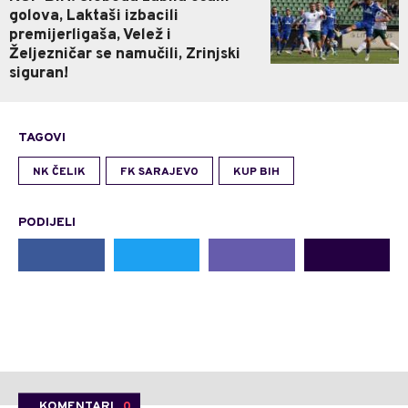
golova, Laktaši izbacili
premijerligaša, Velež i
Željezničar se namučili, Zrinjski
siguran!
TAGOVI
NK ČELIK
FK SARAJEVO
KUP BIH
PODIJELI
KOMENTARI
0