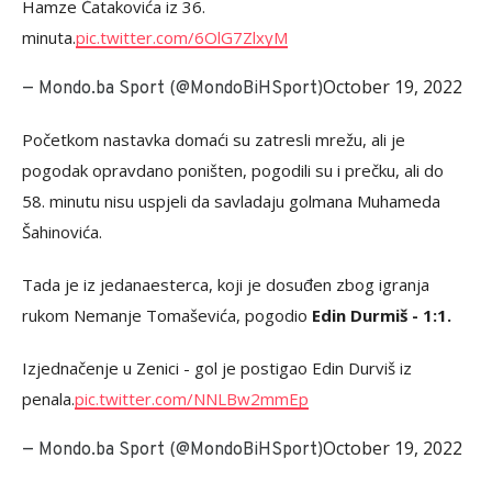
Hamze Čatakovića iz 36.
minuta.
pic.twitter.com/6OlG7ZlxyM
October 19, 2022
— Mondo.ba Sport (@MondoBiHSport)
Početkom nastavka domaći su zatresli mrežu, ali je
pogodak opravdano poništen, pogodili su i prečku, ali do
58. minutu nisu uspjeli da savladaju golmana Muhameda
Šahinovića.
Tada je iz jedanaesterca, koji je dosuđen zbog igranja
rukom Nemanje Tomaševića, pogodio
Edin Durmiš - 1:1.
Izjednačenje u Zenici - gol je postigao Edin Durviš iz
penala.
pic.twitter.com/NNLBw2mmEp
October 19, 2022
— Mondo.ba Sport (@MondoBiHSport)