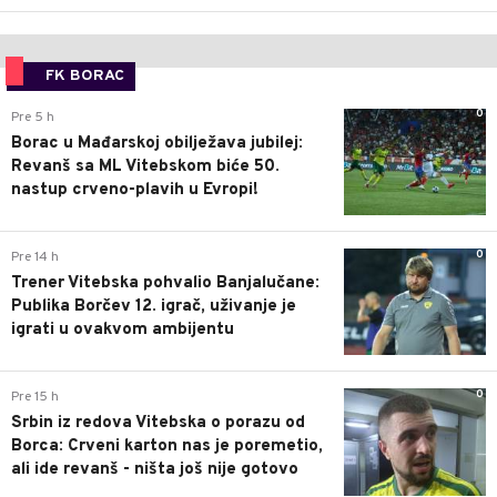
FK BORAC
0
Pre 5 h
Borac u Mađarskoj obilježava jubilej:
Revanš sa ML Vitebskom biće 50.
nastup crveno-plavih u Evropi!
0
Pre 14 h
Trener Vitebska pohvalio Banjalučane:
Publika Borčev 12. igrač, uživanje je
igrati u ovakvom ambijentu
0
Pre 15 h
Srbin iz redova Vitebska o porazu od
Borca: Crveni karton nas je poremetio,
ali ide revanš - ništa još nije gotovo