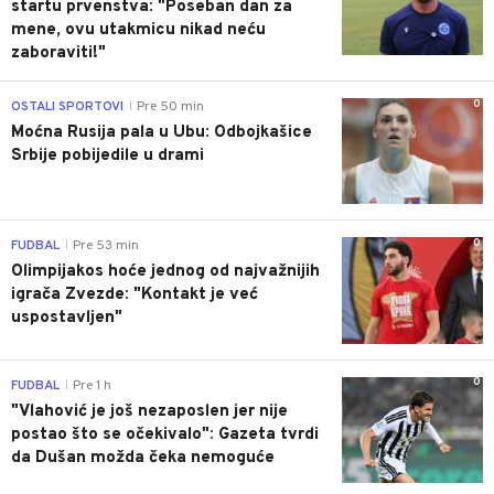
startu prvenstva: "Poseban dan za
mene, ovu utakmicu nikad neću
zaboraviti!"
0
OSTALI SPORTOVI
Pre 50 min
|
Moćna Rusija pala u Ubu: Odbojkašice
Srbije pobijedile u drami
0
FUDBAL
Pre 53 min
|
Olimpijakos hoće jednog od najvažnijih
igrača Zvezde: "Kontakt je već
uspostavljen"
0
FUDBAL
Pre 1 h
|
"Vlahović je još nezaposlen jer nije
postao što se očekivalo": Gazeta tvrdi
da Dušan možda čeka nemoguće