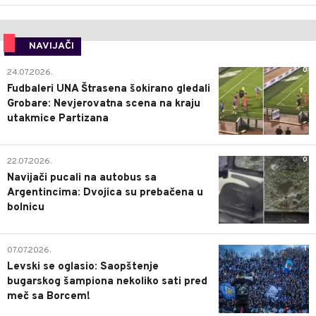
NAVIJAČI
0
24.07.2026.
Fudbaleri UNA Štrasena šokirano gledali
Grobare: Nevjerovatna scena na kraju
utakmice Partizana
0
22.07.2026.
Navijači pucali na autobus sa
Argentincima: Dvojica su prebačena u
bolnicu
1
07.07.2026.
Levski se oglasio: Saopštenje
bugarskog šampiona nekoliko sati pred
meč sa Borcem!