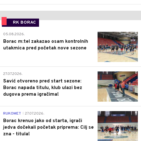
RK BORAC
0
05.08.2026.
Borac m:tel zakazao osam kontrolnih
utakmica pred početak nove sezone
0
27.07.2026.
Savić otvoreno pred start sezone:
Borac napada titulu, klub ulazi bez
dugova prema igračima!
0
RUKOMET
27.07.2026.
|
Borac krenuo jako od starta, igrači
jedva dočekali početak priprema: Cilj se
zna - titula!