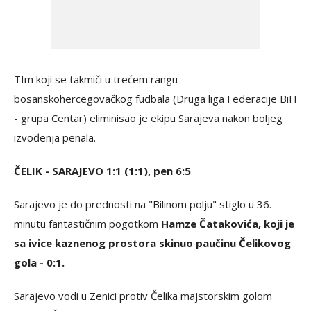
TIm koji se takmiči u trećem rangu
bosanskohercegovačkog fudbala (Druga liga Federacije BiH
- grupa Centar) eliminisao je ekipu Sarajeva nakon boljeg
izvođenja penala.
ČELIK - SARAJEVO 1:1 (1:1), pen 6:5
Sarajevo je do prednosti na "Bilinom polju" stiglo u 36.
minutu fantastičnim pogotkom
Hamze Čatakovića, koji je
sa ivice kaznenog prostora skinuo paučinu Čelikovog
gola - 0:1.
Sarajevo vodi u Zenici protiv Čelika majstorskim golom