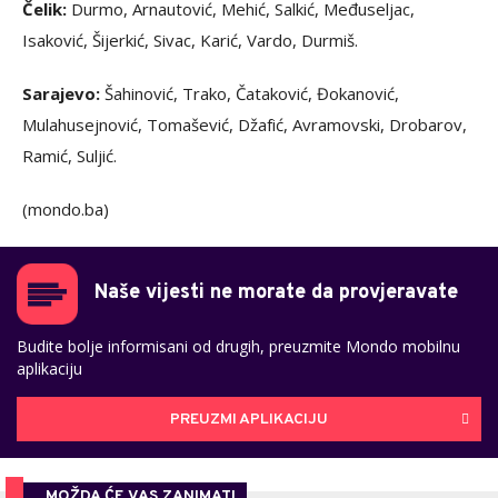
Čelik:
Durmo, Arnautović, Mehić, Salkić, Međuseljac,
Isaković, Šijerkić, Sivac, Karić, Vardo, Durmiš.
Sarajevo:
Šahinović, Trako, Čataković, Đokanović,
Mulahusejnović, Tomašević, Džafić, Avramovski, Drobarov,
Ramić, Suljić.
(mondo.ba)
Naše vijesti ne morate da provjeravate
Budite bolje informisani od drugih, preuzmite Mondo mobilnu
aplikaciju
PREUZMI APLIKACIJU
MOŽDA ĆE VAS ZANIMATI