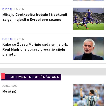
0
FUDBAL
Pre 1 h
|
Mihajlu Cvetkoviću trebalo 16 sekundi
za gol, najbrži u Evropi ove sezone
0
FUDBAL
Pre 1 h
|
Kako se Žozeu Murinju sada smije brk:
Real Madrid je upravo prevario cijelu
planetu
KOLUMNA - NEBOJŠA ŠATARA
0
23.07.2026.
Mesi(ja)