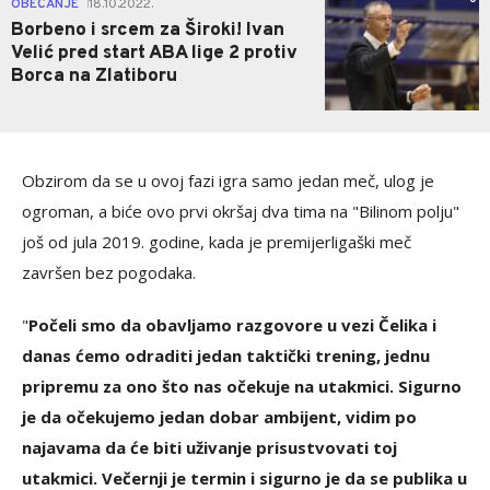
OBEĆANJE
18.10.2022.
|
Borbeno i srcem za Široki! Ivan
Velić pred start ABA lige 2 protiv
Borca na Zlatiboru
Obzirom da se u ovoj fazi igra samo jedan meč, ulog je
ogroman, a biće ovo prvi okršaj dva tima na "Bilinom polju"
još od jula 2019. godine, kada je premijerligaški meč
završen bez pogodaka.
"
Počeli smo da obavljamo razgovore u vezi Čelika i
danas ćemo odraditi jedan taktički trening, jednu
pripremu za ono što nas očekuje na utakmici. Sigurno
je da očekujemo jedan dobar ambijent, vidim po
najavama da će biti uživanje prisustvovati toj
utakmici. Večernji je termin i sigurno je da se publika u