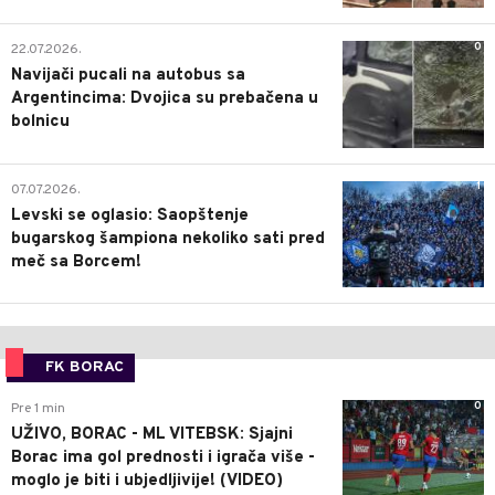
0
22.07.2026.
Navijači pucali na autobus sa
Argentincima: Dvojica su prebačena u
bolnicu
1
07.07.2026.
Levski se oglasio: Saopštenje
bugarskog šampiona nekoliko sati pred
meč sa Borcem!
FK BORAC
0
Pre 1 min
UŽIVO, BORAC - ML VITEBSK: Sjajni
Borac ima gol prednosti i igrača više -
moglo je biti i ubjedljivije! (VIDEO)