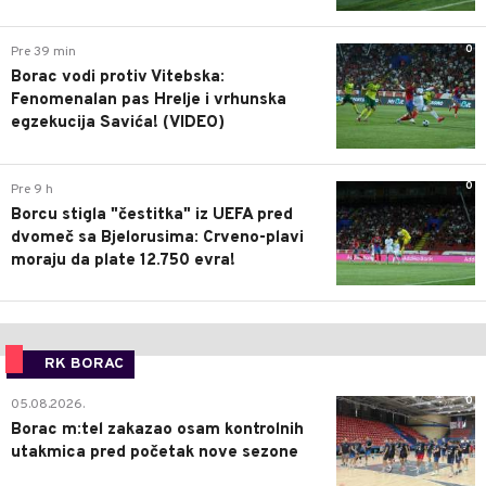
0
Pre 39 min
Borac vodi protiv Vitebska:
Fenomenalan pas Hrelje i vrhunska
egzekucija Savića! (VIDEO)
0
Pre 9 h
Borcu stigla "čestitka" iz UEFA pred
dvomeč sa Bjelorusima: Crveno-plavi
moraju da plate 12.750 evra!
RK BORAC
0
05.08.2026.
Borac m:tel zakazao osam kontrolnih
utakmica pred početak nove sezone