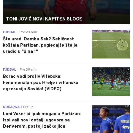
TONI JOVIĆ NOVI KAPITEN SLOGE
0
FUDBAL
Pre 23 min
|
Šta uradi Demba Sek? Sebičnost
koštala Partizan, pogledajte šta je
uradio u "2 na 1"
0
FUDBAL
Pre 39 min
|
Borac vodi protiv Vitebska:
Fenomenalan pas Hrelje i vrhunska
egzekucija Savića! (VIDEO)
0
KOŠARKA
Pre 1 h
|
Loni Voker bi ipak mogao u Partizan:
Isplivali novi detalji ugovora sa
Denverom, postoji začkoljica