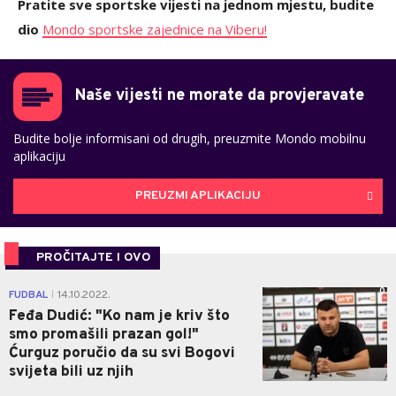
Pratite sve sportske vijesti na jednom mjestu, budite
dio
Mondo sportske zajednice na Viberu!
Naše vijesti ne morate da provjeravate
Budite bolje informisani od drugih, preuzmite Mondo mobilnu
aplikaciju
PREUZMI APLIKACIJU
PROČITAJTE I OVO
0
FUDBAL
14.10.2022.
|
Feđa Dudić: "Ko nam je kriv što
smo promašili prazan gol!"
Ćurguz poručio da su svi Bogovi
svijeta bili uz njih