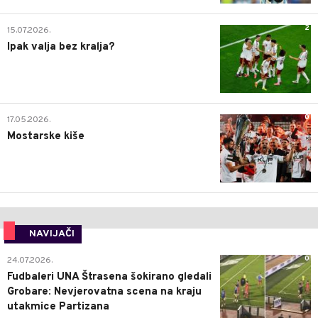
2
15.07.2026.
Ipak valja bez kralja?
0
17.05.2026.
Mostarske kiše
NAVIJAČI
0
24.07.2026.
Fudbaleri UNA Štrasena šokirano gledali
Grobare: Nevjerovatna scena na kraju
utakmice Partizana