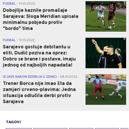
0
FUDBAL
14.10.2022.
|
Dobojlije kaznile promašaje
Sarajeva: Sloga Meridian upisala
minimalnu pobjedu protiv
"bordo" tima
0
FUDBAL
13.10.2022.
|
Sarajevo gostuje debitantu u
eliti, Dudić poziva na oprez:
Dobro se brane i postave, imaju
jednog od najboljih napadača!
0
IZJAVE NAKON DERBIJA U ZENICI
08.10.2022.
|
Trener Borca nije imao šta da
zamjeri crveno-plavima: Jedna
situacija odlučila derbi protiv
Sarajeva
TAGOVI