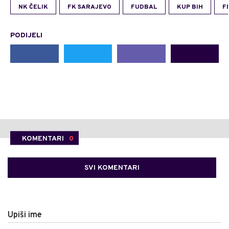
NK ČELIK
FK SARAJEVO
FUDBAL
KUP BIH
F
PODIJELI
KOMENTARI
0
SVI KOMENTARI
Upiši ime