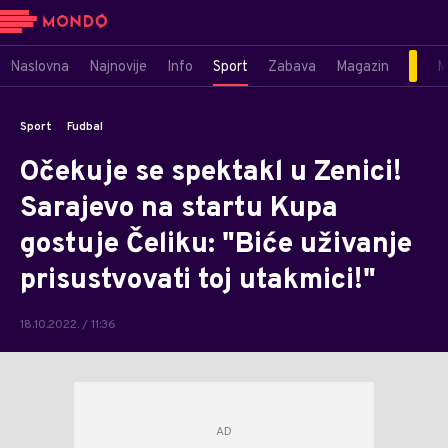
Naslovna
Najnovije
Info
Sport
Zabava
Magazin
M
Sport
Fudbal
Očekuje se spektakl u Zenici!
Sarajevo na startu Kupa
gostuje Čeliku: "Biće uživanje
prisustvovati toj utakmici!"
18.10.2022. / 11:36