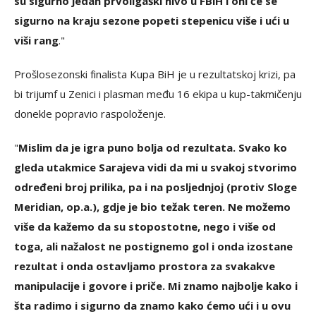
su sigurno jedan prvoligaški nivo u FBiH i oni će se
sigurno na kraju sezone popeti stepenicu više i ući u
viši rang
."
Prošlosezonski finalista Kupa BiH je u rezultatskoj krizi, pa
bi trijumf u Zenici i plasman među 16 ekipa u kup-takmičenju
donekle popravio raspoloženje.
"
Mislim da je igra puno bolja od rezultata. Svako ko
gleda utakmice Sarajeva vidi da mi u svakoj stvorimo
određeni broj prilika, pa i na posljednjoj (protiv Sloge
Meridian, op.a.), gdje je bio težak teren. Ne možemo
više da kažemo da su stopostotne, nego i više od
toga, ali nažalost ne postignemo gol i onda izostane
rezultat i onda ostavljamo prostora za svakakve
manipulacije i govore i priče. Mi znamo najbolje kako i
šta radimo i sigurno da znamo kako ćemo ući i u ovu