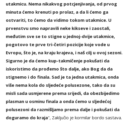
utakmicu. Nema nikakvog potcjenjivanja, od prvog
minuta ćemo krenuti po prolaz, a da li ćemo ga
ostvariti, to ćemo da vidimo tokom utakmice. U
prvenstvu smo napravili neke kikseve i zaostali,
međutim sve se to stigne u jednoj-dvije utakmice,
pogotovo te prve tri-četiri pozicije koje vode u
Evropu, što je, na kraju krajeva, i naš cilj u ovoj sezoni.
Sigurno je da ćemo kup-takmičenje pokušati da
iskoristimo da prođemo što dalje, ako Bog da da
stignemo i do finala. Sad je ta jedna utakmica, onda
više nema kola do sljedeće polusezone, tako da su
misli sada usmjerene prema srijedi, da obezbijedimo
plasman u osminu finala a onda ćemo u sljedećoj
polusezoni da razmišljamo prema dalje i pokušati da
doguramo do kraja
", Zaključio je kormilar bordo sastava.