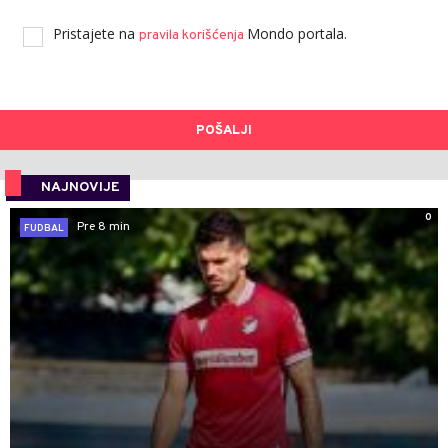
Pristajete na
Mondo portala.
pravila korišćenja
POŠALJI
NAJNOVIJE
0
Pre 8 min
FUDBAL