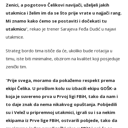
Zenici, a pogotovo Čelikovi navijači, uželjeli jakih
utakmica i želim im da se što prije vrate u najjači rang.
Mi znamo kako ćemo se postaviti i dočekati tu
utakmicu
", rekao je trener Sarajeva Feđa Dudić u najavi
utakmice.
Strateg bordo tima ističe da će, ukoliko bude rotacija u
timu, iste biti minimalne, obzirom na kvalitet koji posjeduje
zenički tim.
"
Prije svega, moramo da pokažemo respekt prema
ekipi Čelika. U prošlom kolu su izbacili ekipu GOŠK-a
koja je suvereno prva u Prvoj ligi FBiH, tako da nam i
to daje znak da nema nikakvog opuštanja. Pobijedili
su i Velež u pripremnoj utakmici, igrali su i sa nekim
ekipama iz Prve lige FBiH, ostvarili pobjede, tako da