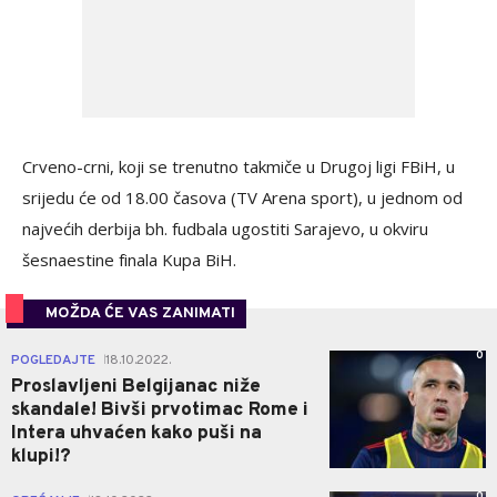
Crveno-crni, koji se trenutno takmiče u Drugoj ligi FBiH, u
srijedu će od 18.00 časova (TV Arena sport), u jednom od
najvećih derbija bh. fudbala ugostiti Sarajevo, u okviru
šesnaestine finala Kupa BiH.
MOŽDA ĆE VAS ZANIMATI
0
POGLEDAJTE
18.10.2022.
|
Proslavljeni Belgijanac niže
skandale! Bivši prvotimac Rome i
Intera uhvaćen kako puši na
klupi!?
0