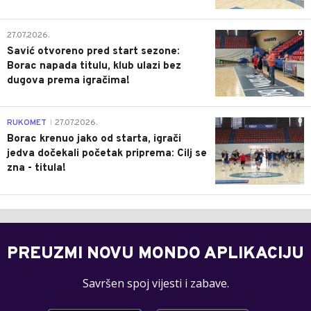
0
27.07.2026.
Savić otvoreno pred start sezone:
Borac napada titulu, klub ulazi bez
dugova prema igračima!
0
RUKOMET
27.07.2026.
|
Borac krenuo jako od starta, igrači
jedva dočekali početak priprema: Cilj se
zna - titula!
PREUZMI NOVU MONDO APLIKACIJU
Savršen spoj vijesti i zabave.