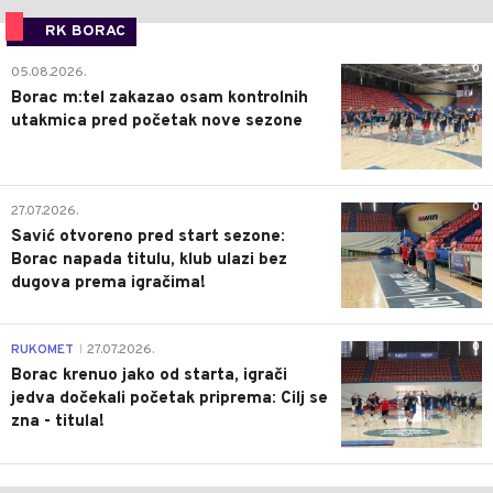
RK BORAC
0
05.08.2026.
Borac m:tel zakazao osam kontrolnih
utakmica pred početak nove sezone
0
27.07.2026.
Savić otvoreno pred start sezone:
Borac napada titulu, klub ulazi bez
dugova prema igračima!
0
RUKOMET
27.07.2026.
|
Borac krenuo jako od starta, igrači
jedva dočekali početak priprema: Cilj se
zna - titula!