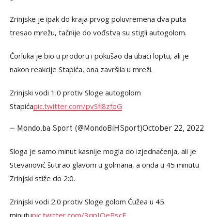
Zrinjske je ipak do kraja prvog poluvremena dva puta
tresao mrežu, tačnije do vođstva su stigli autogolom.
Ćorluka je bio u prodoru i pokušao da ubaci loptu, ali je
nakon reakcije Stapića, ona završila u mreži.
Zrinjski vodi 1:0 protiv Sloge autogolom
Stapića
pic.twitter.com/pvSfi8zfpG
October 22, 2022
— Mondo.ba Sport (@MondoBiHSport)
Sloga je samo minut kasnije mogla do izjednačenja, ali je
Stevanović šutirao glavom u golmana, a onda u 45 minutu
Zrinjski stiže do 2:0.
Zrinjski vodi 2:0 protiv Sloge golom Ćužea u 45.
minutu
pic.twitter.com/3qpIOeBscE