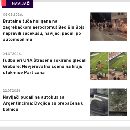
NAVIJAČI
0
08.08.2026.
Brutalna tuča huligana na
zagrebačkom aerodromu! Bed Blu Bojsi
napravili sačekušu, navijači padali po
automobilima
0
24.07.2026.
Fudbaleri UNA Štrasena šokirano gledali
Grobare: Nevjerovatna scena na kraju
utakmice Partizana
0
22.07.2026.
Navijači pucali na autobus sa
Argentincima: Dvojica su prebačena u
bolnicu