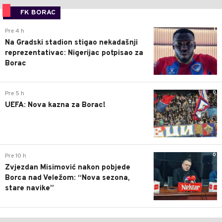
FK BORAC
1
Pre 4 h
Na Gradski stadion stigao nekadašnji
reprezentativac: Nigerijac potpisao za
Borac
0
Pre 5 h
UEFA: Nova kazna za Borac!
0
Pre 10 h
Zvjezdan Misimović nakon pobjede
Borca nad Veležom: “Nova sezona,
stare navike”