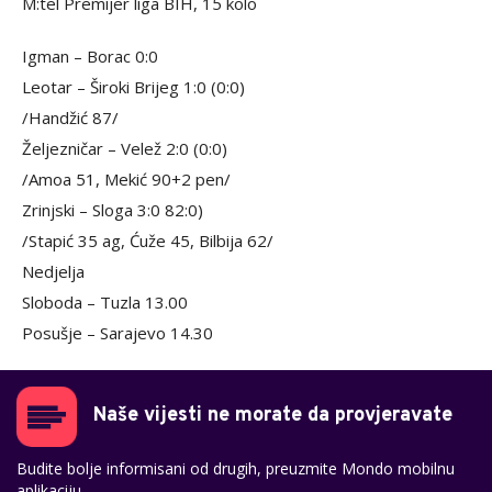
M:tel Premijer liga BIH, 15 kolo
Igman – Borac 0:0
Leotar – Široki Brijeg 1:0 (0:0)
/Handžić 87/
Željezničar – Velež 2:0 (0:0)
/Amoa 51, Mekić 90+2 pen/
Zrinjski – Sloga 3:0 82:0)
/Stapić 35 ag, Ćuže 45, Bilbija 62/
Nedjelja
Sloboda – Tuzla 13.00
Posušje – Sarajevo 14.30
Naše vijesti ne morate da provjeravate
Budite bolje informisani od drugih, preuzmite Mondo mobilnu
aplikaciju