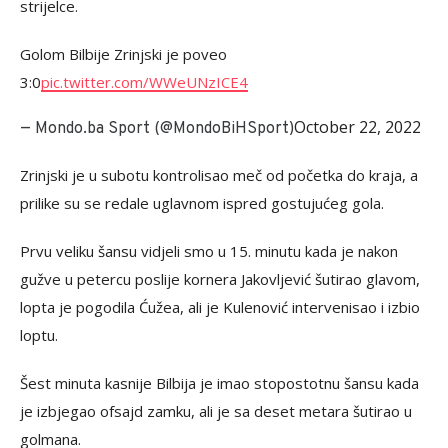
strijelce.
Golom Bilbije Zrinjski je poveo
3:0
pic.twitter.com/WWeUNzICE4
October 22, 2022
— Mondo.ba Sport (@MondoBiHSport)
Zrinjski je u subotu kontrolisao meč od početka do kraja, a
prilike su se redale uglavnom ispred gostujućeg gola.
Prvu veliku šansu vidjeli smo u 15. minutu kada je nakon
gužve u petercu poslije kornera Jakovljević šutirao glavom,
lopta je pogodila Ćužea, ali je Kulenović intervenisao i izbio
loptu.
Šest minuta kasnije Bilbija je imao stopostotnu šansu kada
je izbjegao ofsajd zamku, ali je sa deset metara šutirao u
golmana.