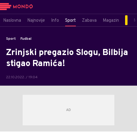
Naslovna
Najnovije
Info
Sport
Zabava
Magazin
M
Sport
Fudbal
Zrinjski pregazio Slogu, Bilbija
stigao Ramića!
22.10.2022. / 19:04