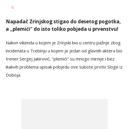
Goran
AUTOR
0
Arbutina
Napadač Zrinjskog stigao do desetog pogotka,
a „plemići“ do isto toliko pobjeda u prvenstvu!
Nakon vikenda u kojem je Zrinjski bio u centru pažnje zbog
incidenata u Trebinju u kojem je jedan od glavnih aktera bio
trener Sergej Jakirović, "plemići" su mnogo mirnije i bez
ikakvih problema upisali pobjedu ove subote protiv Sloge iz
Doboja.