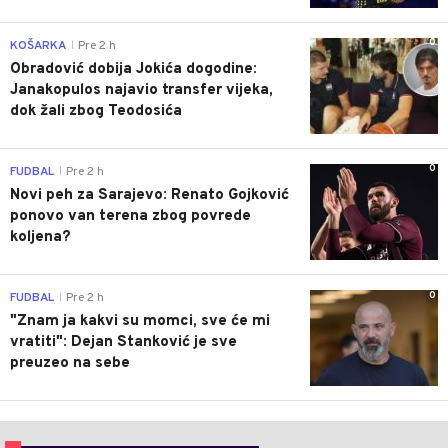
0
KOŠARKA
Pre 2 h
|
Obradović dobija Jokića dogodine:
Janakopulos najavio transfer vijeka,
dok žali zbog Teodosića
0
FUDBAL
Pre 2 h
|
Novi peh za Sarajevo: Renato Gojković
ponovo van terena zbog povrede
koljena?
0
FUDBAL
Pre 2 h
|
"Znam ja kakvi su momci, sve će mi
vratiti": Dejan Stanković je sve
preuzeo na sebe