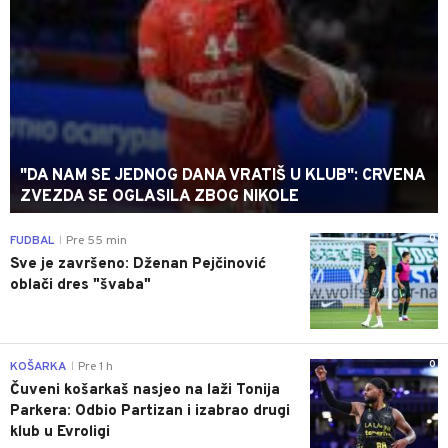
"DA NAM SE JEDNOG DANA VRATIŠ U KLUB": CRVENA
ZVEZDA SE OGLASILA ZBOG NIKOLE
0
FUDBAL
Pre 55 min
|
Sve je završeno: Dženan Pejčinović
oblači dres "švaba"
0
KOŠARKA
Pre 1 h
|
Čuveni košarkaš nasjeo na laži Tonija
Parkera: Odbio Partizan i izabrao drugi
klub u Evroligi