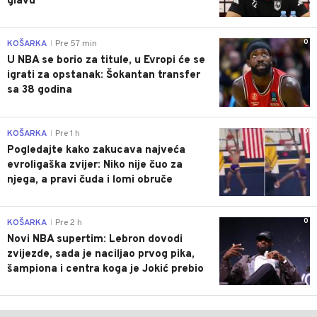
glavu
0
KOŠARKA
Pre 57 min
|
U NBA se borio za titule, u Evropi će se
igrati za opstanak: Šokantan transfer
sa 38 godina
0
KOŠARKA
Pre 1 h
|
Pogledajte kako zakucava najveća
evroligaška zvijer: Niko nije čuo za
njega, a pravi čuda i lomi obruče
0
KOŠARKA
Pre 2 h
|
Novi NBA supertim: Lebron dovodi
zvijezde, sada je naciljao prvog pika,
šampiona i centra koga je Jokić prebio