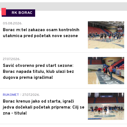
RK BORAC
0
05.08.2026.
Borac m:tel zakazao osam kontrolnih
utakmica pred početak nove sezone
0
27.07.2026.
Savić otvoreno pred start sezone:
Borac napada titulu, klub ulazi bez
dugova prema igračima!
0
RUKOMET
27.07.2026.
|
Borac krenuo jako od starta, igrači
jedva dočekali početak priprema: Cilj se
zna - titula!