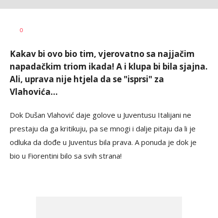
Haris
AUTOR
0
Krhalić
Kakav bi ovo bio tim, vjerovatno sa najjačim
napadačkim triom ikada! A i klupa bi bila sjajna.
Ali, uprava nije htjela da se "isprsi" za
Vlahovića...
Dok Dušan Vlahović daje golove u Juventusu Italijani ne
prestaju da ga kritikuju, pa se mnogi i dalje pitaju da li je
odluka da dođe u Juventus bila prava. A ponuda je dok je
bio u Fiorentini bilo sa svih strana!