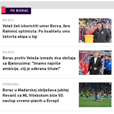
FK BORAC
0
Pre 15 h
Velež želi iskoristiti umor Borca, Ibro
Rahimić optimista: Po kvalitetu smo
četvrta ekipa u ligi
0
Pre 23 h
Borac protiv Veleža između dva okršaja
sa Bjelorusima: "Imamo najviše
ambicije, cilj je odbrana titule!"
0
07.08.2026.
Borac u Mađarskoj obilježava jubilej:
Revanš sa ML Vitebskom biće 50.
nastup crveno-plavih u Evropi!