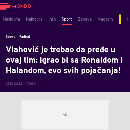
Naslovna
Najnovije
Info
Sport
Zabava
Magazin
M
Sport
Fudbal
Vlahović je trebao da pređe u
ovaj tim: Igrao bi sa Ronaldom i
Halandom, evo svih pojačanja!
27.10.2022. / 09:36