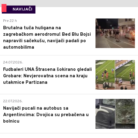
NAVIJAČI
0
Pre 22 h
Brutalna tuča huligana na
zagrebačkom aerodromu! Bed Blu Bojsi
napravili sačekušu, navijači padali po
automobilima
0
24.07.2026.
Fudbaleri UNA Štrasena šokirano gledali
Grobare: Nevjerovatna scena na kraju
utakmice Partizana
0
22.07.2026.
Navijači pucali na autobus sa
Argentincima: Dvojica su prebačena u
bolnicu