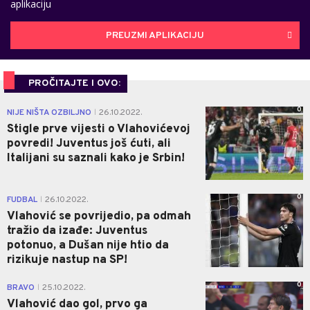
aplikaciju
PREUZMI APLIKACIJU
PROČITAJTE I OVO:
0
NIJE NIŠTA OZBILJNO
26.10.2022.
|
Stigle prve vijesti o Vlahovićevoj
povredi! Juventus još ćuti, ali
Italijani su saznali kako je Srbin!
0
FUDBAL
26.10.2022.
|
Vlahović se povrijedio, pa odmah
tražio da izađe: Juventus
potonuo, a Dušan nije htio da
rizikuje nastup na SP!
0
BRAVO
25.10.2022.
|
Vlahović dao gol, prvo ga