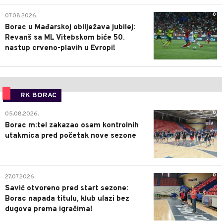
0
07.08.2026.
Borac u Mađarskoj obilježava jubilej:
Revanš sa ML Vitebskom biće 50.
nastup crveno-plavih u Evropi!
RK BORAC
0
05.08.2026.
Borac m:tel zakazao osam kontrolnih
utakmica pred početak nove sezone
0
27.07.2026.
Savić otvoreno pred start sezone:
Borac napada titulu, klub ulazi bez
dugova prema igračima!