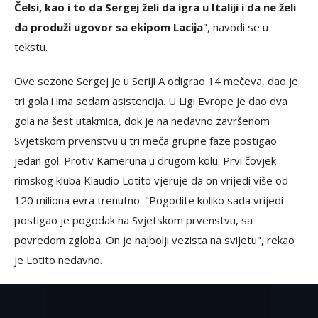
Čelsi, kao i to da Sergej želi da igra u Italiji i da ne želi
da produži ugovor sa ekipom Lacija
", navodi se u
tekstu.
Ove sezone Sergej je u Seriji A odigrao 14 mečeva, dao je
tri gola i ima sedam asistencija. U Ligi Evrope je dao dva
gola na šest utakmica, dok je na nedavno završenom
Svjetskom prvenstvu u tri meča grupne faze postigao
jedan gol. Protiv Kameruna u drugom kolu. Prvi čovjek
rimskog kluba Klaudio Lotito vjeruje da on vrijedi više od
120 miliona evra trenutno. "Pogodite koliko sada vrijedi -
postigao je pogodak na Svjetskom prvenstvu, sa
povredom zgloba. On je najbolji vezista na svijetu", rekao
je Lotito nedavno.