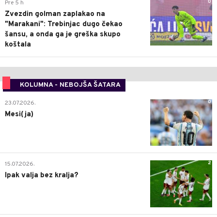
0
Pre 5 h
Zvezdin golman zaplakao na
"Marakani": Trebinjac dugo čekao
šansu, a onda ga je greška skupo
koštala
KOLUMNA - NEBOJŠA ŠATARA
0
23.07.2026.
Mesi(ja)
2
15.07.2026.
Ipak valja bez kralja?