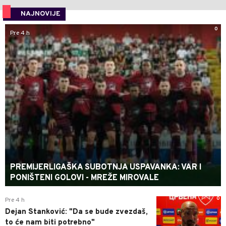
NAJNOVIJE
0
Pre 4 h
PREMIJERLIGAŠKA SUBOTNJA USPAVANKA: VAR I
PONIŠTENI GOLOVI - MREŽE MIROVALE
0
Pre 4 h
Dejan Stanković: "Da se bude zvezdaš,
to će nam biti potrebno"