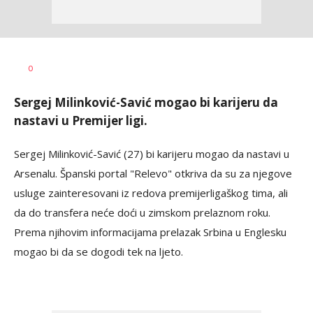
Nebojša
AUTOR
0
Šatara
Sergej Milinković-Savić mogao bi karijeru da
nastavi u Premijer ligi.
Sergej Milinković-Savić (27) bi karijeru mogao da nastavi u
Arsenalu. Španski portal "Relevo" otkriva da su za njegove
usluge zainteresovani iz redova premijerligaškog tima, ali
da do transfera neće doći u zimskom prelaznom roku.
Prema njihovim informacijama prelazak Srbina u Englesku
mogao bi da se dogodi tek na ljeto.