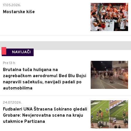
0
17.05.2026.
Mostarske kiše
NAVIJAČI
0
Pre 13 h
Brutalna tuča huligana na
zagrebačkom aerodromu! Bed Blu Bojsi
napravili sačekušu, navijači padali po
automobilima
0
24.07.2026.
Fudbaleri UNA Štrasena šokirano gledali
Grobare: Nevjerovatna scena na kraju
utakmice Partizana