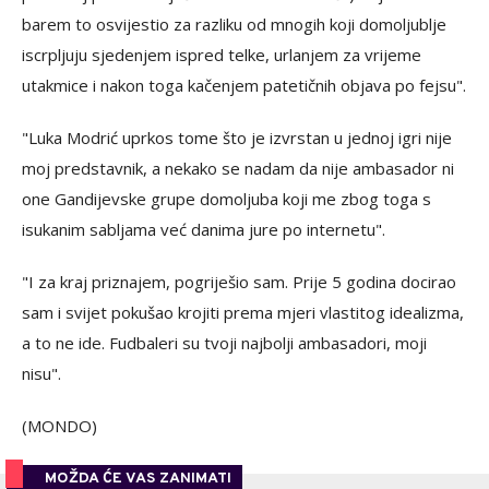
barem to osvijestio za razliku od mnogih koji domoljublje
iscrpljuju sjedenjem ispred telke, urlanjem za vrijeme
utakmice i nakon toga kačenjem patetičnih objava po fejsu".
"Luka Modrić uprkos tome što je izvrstan u jednoj igri nije
moj predstavnik, a nekako se nadam da nije ambasador ni
one Gandijevske grupe domoljuba koji me zbog toga s
isukanim sabljama već danima jure po internetu".
"I za kraj priznajem, pogriješio sam. Prije 5 godina docirao
sam i svijet pokušao krojiti prema mjeri vlastitog idealizma,
a to ne ide. Fudbaleri su tvoji najbolji ambasadori, moji
nisu".
(MONDO)
MOŽDA ĆE VAS ZANIMATI