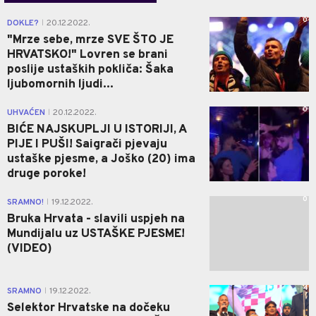
0
DOKLE?
20.12.2022.
|
"Mrze sebe, mrze SVE ŠTO JE
HRVATSKO!" Lovren se brani
poslije ustaških pokliča: Šaka
ljubomornih ljudi...
0
UHVAĆEN
20.12.2022.
|
BIĆE NAJSKUPLJI U ISTORIJI, A
PIJE I PUŠI! Saigrači pjevaju
ustaške pjesme, a Joško (20) ima
druge poroke!
0
SRAMNO!
19.12.2022.
|
Bruka Hrvata - slavili uspjeh na
Mundijalu uz USTAŠKE PJESME!
(VIDEO)
4
SRAMNO
19.12.2022.
|
Selektor Hrvatske na dočeku