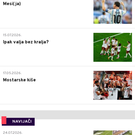
Mesi(ja)
2
15.07.2026.
Ipak valja bez kralja?
0
17.05.2026.
Mostarske kiše
NAVIJAČI
0
24.07.2026.