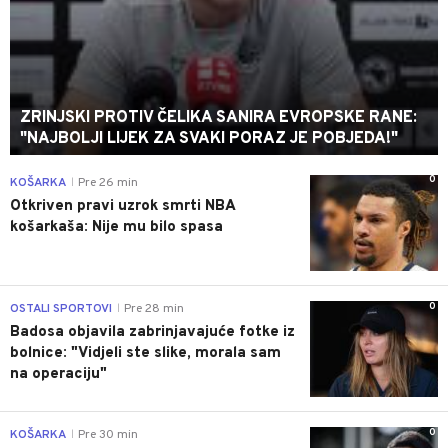
ZRINJSKI PROTIV ČELIKA SANIRA EVROPSKE RANE:
"NAJBOLJI LIJEK ZA SVAKI PORAZ JE POBJEDA!"
0
KOŠARKA
Pre 26 min
|
Otkriven pravi uzrok smrti NBA
košarkaša: Nije mu bilo spasa
0
OSTALI SPORTOVI
Pre 28 min
|
Badosa objavila zabrinjavajuće fotke iz
bolnice: "Vidjeli ste slike, morala sam
na operaciju"
0
KOŠARKA
Pre 30 min
|