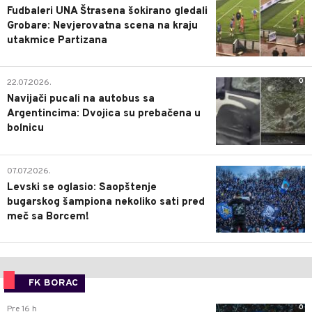
Fudbaleri UNA Štrasena šokirano gledali
Grobare: Nevjerovatna scena na kraju
utakmice Partizana
0
22.07.2026.
Navijači pucali na autobus sa
Argentincima: Dvojica su prebačena u
bolnicu
1
07.07.2026.
Levski se oglasio: Saopštenje
bugarskog šampiona nekoliko sati pred
meč sa Borcem!
FK BORAC
0
Pre 16 h