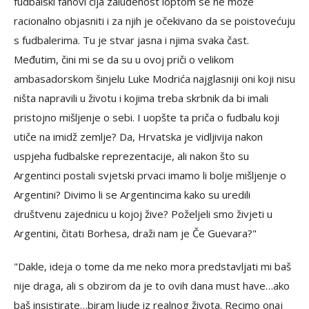
fudbalski fanovi čija zaluđenost loptom se ne može
racionalno objasniti i za njih je očekivano da se poistovećuju
s fudbalerima. Tu je stvar jasna i njima svaka čast.
Međutim, čini mi se da su u ovoj priči o velikom
ambasadorskom šinjelu Luke Modrića najglasniji oni koji nisu
ništa napravili u životu i kojima treba skrbnik da bi imali
pristojno mišljenje o sebi. I uopšte ta priča o fudbalu koji
utiče na imidž zemlje? Da, Hrvatska je vidljivija nakon
uspjeha fudbalske reprezentacije, ali nakon što su
Argentinci postali svjetski prvaci imamo li bolje mišljenje o
Argentini? Divimo li se Argentincima kako su uredili
društvenu zajednicu u kojoj žive? Poželjeli smo živjeti u
Argentini, čitati Borhesa, draži nam je Če Guevara?"
"Dakle, ideja o tome da me neko mora predstavljati mi baš
nije draga, ali s obzirom da je to ovih dana must have…ako
baš insistirate…biram ljude iz realnog života. Recimo onaj