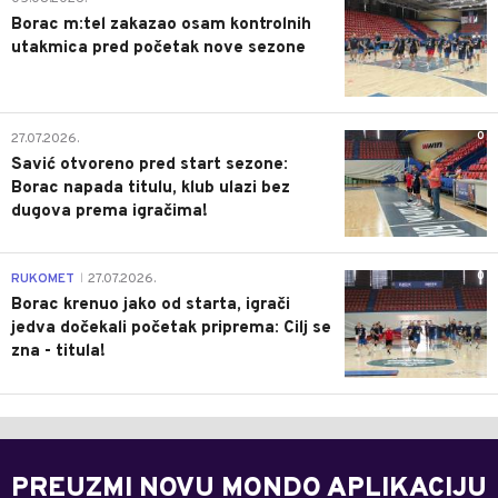
Borac m:tel zakazao osam kontrolnih
utakmica pred početak nove sezone
0
27.07.2026.
Savić otvoreno pred start sezone:
Borac napada titulu, klub ulazi bez
dugova prema igračima!
0
RUKOMET
27.07.2026.
|
Borac krenuo jako od starta, igrači
jedva dočekali početak priprema: Cilj se
zna - titula!
PREUZMI NOVU MONDO APLIKACIJU