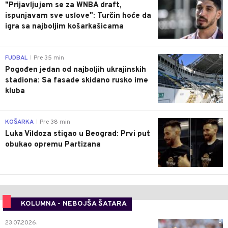
"Prijavljujem se za WNBA draft,
ispunjavam sve uslove": Turčin hoće da
igra sa najboljim košarkašicama
0
FUDBAL
Pre 35 min
|
Pogođen jedan od najboljih ukrajinskih
stadiona: Sa fasade skidano rusko ime
kluba
0
KOŠARKA
Pre 38 min
|
Luka Vildoza stigao u Beograd: Prvi put
obukao opremu Partizana
KOLUMNA - NEBOJŠA ŠATARA
0
23.07.2026.