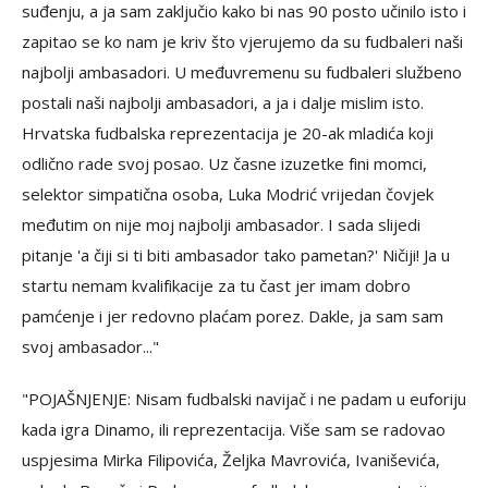
suđenju, a ja sam zaključio kako bi nas 90 posto učinilo isto i
zapitao se ko nam je kriv što vjerujemo da su fudbaleri naši
najbolji ambasadori. U međuvremenu su fudbaleri službeno
postali naši najbolji ambasadori, a ja i dalje mislim isto.
Hrvatska fudbalska reprezentacija je 20-ak mladića koji
odlično rade svoj posao. Uz časne izuzetke fini momci,
selektor simpatična osoba, Luka Modrić vrijedan čovjek
međutim on nije moj najbolji ambasador. I sada slijedi
pitanje 'a čiji si ti biti ambasador tako pametan?' Ničiji! Ja u
startu nemam kvalifikacije za tu čast jer imam dobro
pamćenje i jer redovno plaćam porez. Dakle, ja sam sam
svoj ambasador..."
"POJAŠNJENJE: Nisam fudbalski navijač i ne padam u euforiju
kada igra Dinamo, ili reprezentacija. Više sam se radovao
uspjesima Mirka Filipovića, Željka Mavrovića, Ivaniševića,