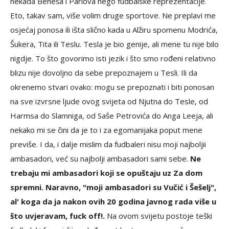
nekada Beneša i Parlova nego fudbalske reprezentacije.
Eto, takav sam, više volim druge sportove. Ne preplavi me
osjećaj ponosa ili išta slično kada u Alžiru spomenu Modrića,
Šukera, Tita ili Teslu. Tesla je bio genije, ali mene tu nije bilo
nigdje. To što govorimo isti jezik i što smo rođeni relativno
blizu nije dovoljno da sebe prepoznajem u Tesli. Ili da
okrenemo stvari ovako: mogu se prepoznati i biti ponosan
na sve izvrsne ljude ovog svijeta od Njutna do Tesle, od
Harmsa do Slamniga, od Saše Petrovića do Anga Leeja, ali
nekako mi se čini da je to i za egomanijaka poput mene
previše. I da, i dalje mislim da fudbaleri nisu moji najboljii
ambasadori, već su najbolji ambasadori sami sebe.
Ne
trebaju mi ambasadori koji se opuštaju uz Za dom
spremni. Naravno, "moji ambasadori su Vučić i Šešelj",
al' koga da ja nakon ovih 20 godina javnog rada više u
što uvjeravam, fuck off!.
Na ovom svijetu postoje teški