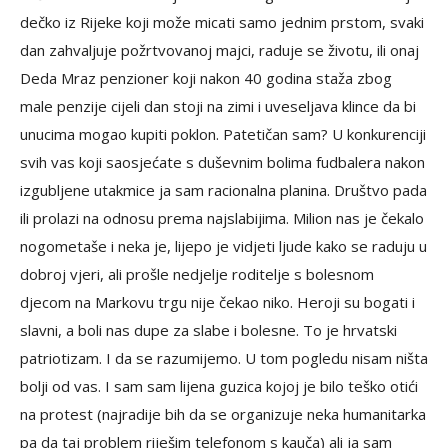
dečko iz Rijeke koji može micati samo jednim prstom, svaki
dan zahvaljuje požrtvovanoj majci, raduje se životu, ili onaj
Deda Mraz penzioner koji nakon 40 godina staža zbog
male penzije cijeli dan stoji na zimi i uveseljava klince da bi
unucima mogao kupiti poklon. Patetičan sam? U konkurenciji
svih vas koji saosjećate s duševnim bolima fudbalera nakon
izgubljene utakmice ja sam racionalna planina. Društvo pada
ili prolazi na odnosu prema najslabijima. Milion nas je čekalo
nogometaše i neka je, lijepo je vidjeti ljude kako se raduju u
dobroj vjeri, ali prošle nedjelje roditelje s bolesnom
djecom na Markovu trgu nije čekao niko. Heroji su bogati i
slavni, a boli nas dupe za slabe i bolesne. To je hrvatski
patriotizam. I da se razumijemo. U tom pogledu nisam ništa
bolji od vas. I sam sam lijena guzica kojoj je bilo teško otići
na protest (najradije bih da se organizuje neka humanitarka
pa da taj problem riješim telefonom s kauča) ali ja sam