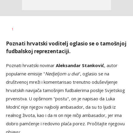
Nebojša
AUTOR
1
Šatara
Poznati hrvatski voditelj oglasio se o tamošnjoj
fudbalskoj reprezentaciji.
Poznati hrvatski novinar
Aleksandar Stanković
, autor
popularne emisije "
Nedjeljom u dva
", oglasio se na
društvenoj mreži i komentarisao trenutno oduševljenje
hrvatskih navijača tamošnjim fudbalerima poslije Svjetskog
prvenstva. U opširnom "postu", on je napisao da Luka
Modrić nije njegov najbolji ambasador, da su to ljudi iz
realnog života, kao i da ni on nije ničiji ambasador, jer ima
dobro pamćenje i redovno plaća porez. Pročitajte njegovu
objavu: