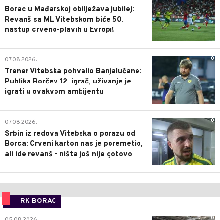
Borac u Mađarskoj obilježava jubilej:
Revanš sa ML Vitebskom biće 50.
nastup crveno-plavih u Evropi!
0
07.08.2026.
Trener Vitebska pohvalio Banjalučane:
Publika Borčev 12. igrač, uživanje je
igrati u ovakvom ambijentu
0
07.08.2026.
Srbin iz redova Vitebska o porazu od
Borca: Crveni karton nas je poremetio,
ali ide revanš - ništa još nije gotovo
RK BORAC
0
05.08.2026.