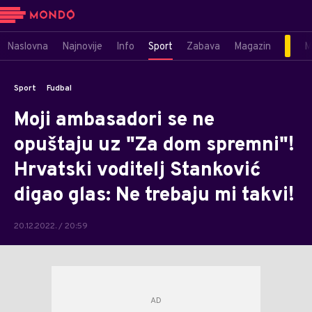
Naslovna
Najnovije
Info
Sport
Zabava
Magazin
M
Sport
Fudbal
Moji ambasadori se ne
opuštaju uz "Za dom spremni"!
Hrvatski voditelj Stanković
digao glas: Ne trebaju mi takvi!
20.12.2022. / 20:59