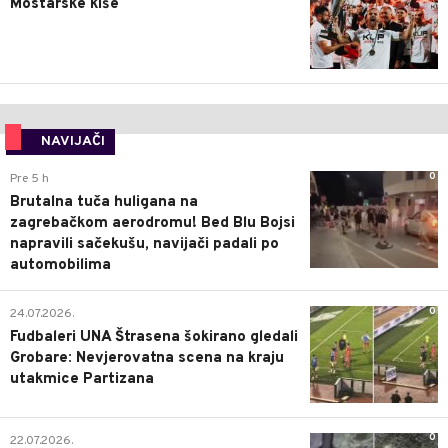
Mostarske kiše
NAVIJAČI
0
Pre 5 h
Brutalna tuča huligana na
zagrebačkom aerodromu! Bed Blu Bojsi
napravili sačekušu, navijači padali po
automobilima
0
24.07.2026.
Fudbaleri UNA Štrasena šokirano gledali
Grobare: Nevjerovatna scena na kraju
utakmice Partizana
0
22.07.2026.