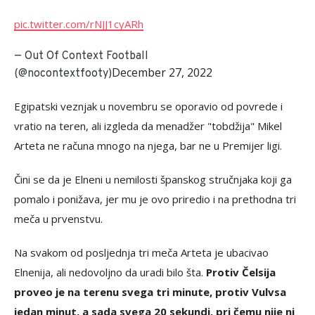
pic.twitter.com/rNJJ1cyARh
— Out Of Context Football
December 27, 2022
(@nocontextfooty)
Egipatski veznjak u novembru se oporavio od povrede i
vratio na teren, ali izgleda da menadžer "tobdžija" Mikel
Arteta ne računa mnogo na njega, bar ne u Premijer ligi.
Čini se da je Elneni u nemilosti španskog stručnjaka koji ga
pomalo i ponižava, jer mu je ovo priredio i na prethodna tri
meča u prvenstvu.
Na svakom od posljednja tri meča Arteta je ubacivao
Elnenija, ali nedovoljno da uradi bilo šta.
Protiv Čelsija
proveo je na terenu svega tri minute, protiv Vulvsa
jedan minut, a sada svega 20 sekundi, pri čemu nije ni