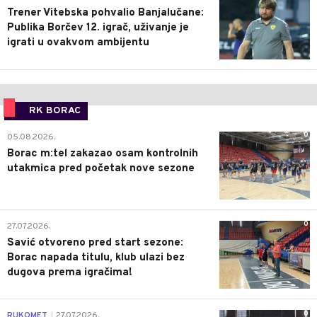
Trener Vitebska pohvalio Banjalučane:
Publika Borčev 12. igrač, uživanje je
igrati u ovakvom ambijentu
RK BORAC
0
05.08.2026.
Borac m:tel zakazao osam kontrolnih
utakmica pred početak nove sezone
0
27.07.2026.
Savić otvoreno pred start sezone:
Borac napada titulu, klub ulazi bez
dugova prema igračima!
0
RUKOMET
27.07.2026.
|