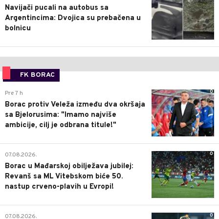
Navijači pucali na autobus sa
Argentincima: Dvojica su prebačena u
bolnicu
FK BORAC
0
Pre 7 h
Borac protiv Veleža između dva okršaja
sa Bjelorusima: "Imamo najviše
ambicije, cilj je odbrana titule!"
0
07.08.2026.
Borac u Mađarskoj obilježava jubilej:
Revanš sa ML Vitebskom biće 50.
nastup crveno-plavih u Evropi!
0
07.08.2026.