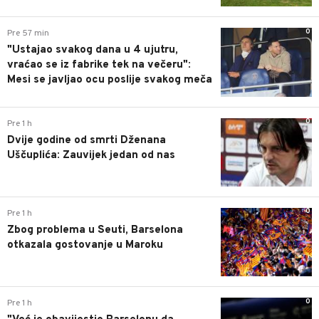
0
Pre 57 min
"Ustajao svakog dana u 4 ujutru,
vraćao se iz fabrike tek na večeru":
Mesi se javljao ocu poslije svakog meča
0
Pre 1 h
Dvije godine od smrti Dženana
Uščuplića: Zauvijek jedan od nas
0
Pre 1 h
Zbog problema u Seuti, Barselona
otkazala gostovanje u Maroku
0
Pre 1 h