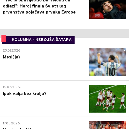
"Već je obavijestio Barselonu da
odlazi": Heroj finala Svjetskog
prvenstva pojačava prvaka Evrope
KOLUMNA - NEBOJŠA ŠATARA
0
23.07.2026.
Mesi(ja)
2
15.07.2026.
Ipak valja bez kralja?
0
17.05.2026.