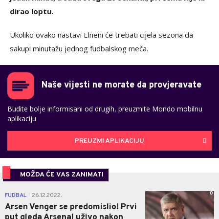
dirao loptu.
Ukoliko ovako nastavi Elneni će trebati cijela sezona da
sakupi minutažu jednog fudbalskog meča.
Naše vijesti ne morate da provjeravate
Budite bolje informisani od drugih, preuzmite Mondo mobilnu
aplikaciju
PREUZMI APLIKACIJU
MOŽDA ĆE VAS ZANIMATI
0
FUDBAL
26.12.2022.
|
Arsen Venger se predomislio! Prvi
put gleda Arsenal uživo nakon