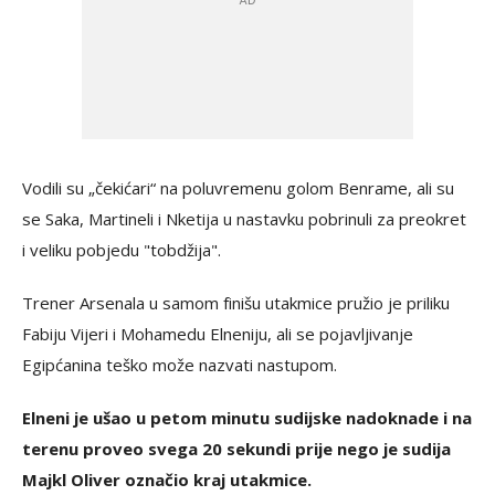
Vodili su „čekićari“ na poluvremenu golom Benrame, ali su
se Saka, Martineli i Nketija u nastavku pobrinuli za preokret
i veliku pobjedu "tobdžija".
Trener Arsenala u samom finišu utakmice pružio je priliku
Fabiju Vijeri i Mohamedu Elneniju, ali se pojavljivanje
Egipćanina teško može nazvati nastupom.
Elneni je ušao u petom minutu sudijske nadoknade i na
terenu proveo svega 20 sekundi prije nego je sudija
Majkl Oliver označio kraj utakmice.