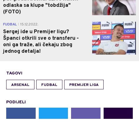
odlaska sa klupe "tobdžija"
(FOTO)
0
FUDBAL
15.12.2022.
|
Sergej ide u Premijer ligu?
Španci otkrili sve o transferu -
oni ga traže, ali čekaju zbog
jednog detalja!
TAGOVI
ARSENAL
FUDBAL
PREMIJER LIGA
PODIJELI