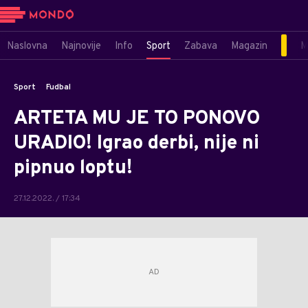
Naslovna
Najnovije
Info
Sport
Zabava
Magazin
M
Sport
Fudbal
ARTETA MU JE TO PONOVO
URADIO! Igrao derbi, nije ni
pipnuo loptu!
27.12.2022. / 17:34