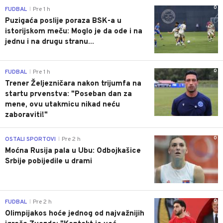
0
FUDBAL
Pre 1 h
|
Puzigaća poslije poraza BSK-a u
istorijskom meču: Moglo je da ode i na
jednu i na drugu stranu...
0
FUDBAL
Pre 1 h
|
Trener Željezničara nakon trijumfa na
startu prvenstva: "Poseban dan za
mene, ovu utakmicu nikad neću
zaboraviti!"
0
OSTALI SPORTOVI
Pre 2 h
|
Moćna Rusija pala u Ubu: Odbojkašice
Srbije pobijedile u drami
0
FUDBAL
Pre 2 h
|
Olimpijakos hoće jednog od najvažnijih