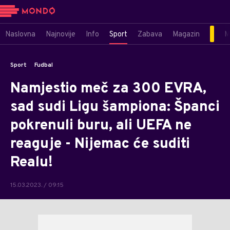
Naslovna
Najnovije
Info
Sport
Zabava
Magazin
M
Sport
Fudbal
Namjestio meč za 300 EVRA,
sad sudi Ligu šampiona: Španci
pokrenuli buru, ali UEFA ne
reaguje - Nijemac će suditi
Realu!
15.03.2023. / 09:15