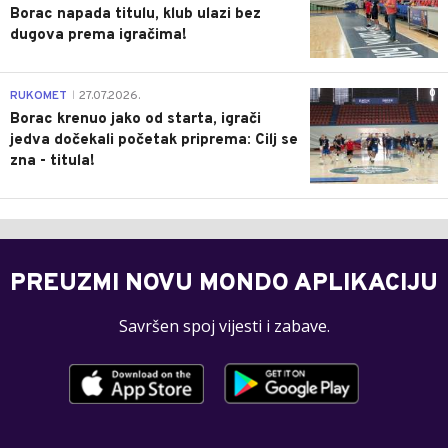
Borac napada titulu, klub ulazi bez
dugova prema igračima!
0
RUKOMET
27.07.2026.
|
Borac krenuo jako od starta, igrači
jedva dočekali početak priprema: Cilj se
zna - titula!
PREUZMI NOVU MONDO APLIKACIJU
Savršen spoj vijesti i zabave.