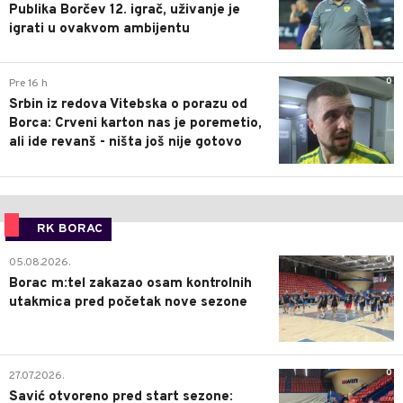
Publika Borčev 12. igrač, uživanje je
igrati u ovakvom ambijentu
0
Pre 16 h
Srbin iz redova Vitebska o porazu od
Borca: Crveni karton nas je poremetio,
ali ide revanš - ništa još nije gotovo
RK BORAC
0
05.08.2026.
Borac m:tel zakazao osam kontrolnih
utakmica pred početak nove sezone
0
27.07.2026.
Savić otvoreno pred start sezone: