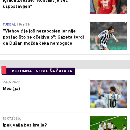
igrača Zvezde: "Kontakt je već
uspostavljen"
0
FUDBAL
Pre 3 h
|
"Vlahović je još nezaposlen jer nije
postao što se očekivalo": Gazeta tvrdi
da Dušan možda čeka nemoguće
KOLUMNA - NEBOJŠA ŠATARA
0
23.07.2026.
Mesi(ja)
2
15.07.2026.
Ipak valja bez kralja?