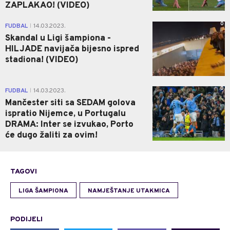
ZAPLAKAO! (VIDEO)
0
FUDBAL
14.03.2023.
|
Skandal u Ligi šampiona -
HILJADE navijača bijesno ispred
stadiona! (VIDEO)
0
FUDBAL
14.03.2023.
|
Mančester siti sa SEDAM golova
ispratio Nijemce, u Portugalu
DRAMA: Inter se izvukao, Porto
će dugo žaliti za ovim!
TAGOVI
LIGA ŠAMPIONA
NAMJEŠTANJE UTAKMICA
PODIJELI