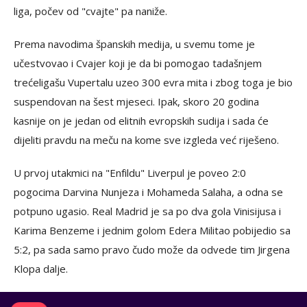
liga, počev od "cvajte" pa naniže.
Prema navodima španskih medija, u svemu tome je
učestvovao i Cvajer koji je da bi pomogao tadašnjem
trećeligašu Vupertalu uzeo 300 evra mita i zbog toga je bio
suspendovan na šest mjeseci. Ipak, skoro 20 godina
kasnije on je jedan od elitnih evropskih sudija i sada će
dijeliti pravdu na meču na kome sve izgleda već riješeno.
U prvoj utakmici na "Enfildu" Liverpul je poveo 2:0
pogocima Darvina Nunjeza i Mohameda Salaha, a odna se
potpuno ugasio. Real Madrid je sa po dva gola Vinisijusa i
Karima Benzeme i jednim golom Edera Militao pobijedio sa
5:2, pa sada samo pravo čudo može da odvede tim Jirgena
Klopa dalje.