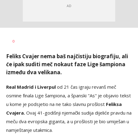
Bojan
AUTOR
0
Jakovljević
Feliks Cvajer nema baš najčistiju biografiju, ali
će ipak suditi meč nokaut faze Lige šampiona
između dva velikana.
Real Madrid i Liverpul
od 21 čas igraju revanš meč
osmine finala Lige šampiona, a španski "As" je objavio tekst
u kome je podsjetio na ne tako slavnu prošlost
Feliksa
Cvajera.
Ovaj 41-godišnji njemački sudija dijeliće pravdu na
meču dva evropska giganta, a u prošlosti je bio umiješan u
namještanje utakmica.