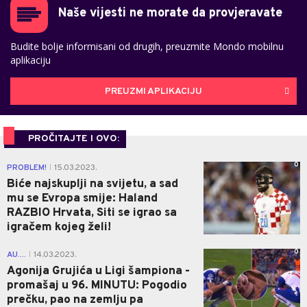
Naše vijesti ne morate da provjeravate
Budite bolje informisani od drugih, preuzmite Mondo mobilnu
aplikaciju
PREUZMI APLIKACIJU
PROČITAJTE I OVO:
0
PROBLEM!
15.03.2023.
|
Biće najskuplji na svijetu, a sad
mu se Evropa smije: Haland
RAZBIO Hrvata, Siti se igrao sa
igračem kojeg želi!
0
AU....
14.03.2023.
|
Agonija Grujića u Ligi šampiona -
promašaj u 96. MINUTU: Pogodio
prečku, pao na zemlju pa