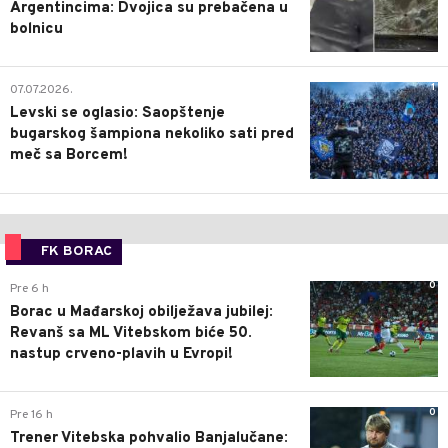
Argentincima: Dvojica su prebačena u
bolnicu
1
07.07.2026.
Levski se oglasio: Saopštenje
bugarskog šampiona nekoliko sati pred
meč sa Borcem!
FK BORAC
0
Pre 6 h
Borac u Mađarskoj obilježava jubilej:
Revanš sa ML Vitebskom biće 50.
nastup crveno-plavih u Evropi!
0
Pre 16 h
Trener Vitebska pohvalio Banjalučane: