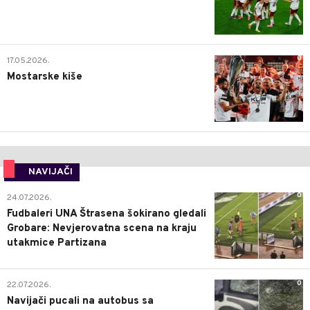
0
17.05.2026.
Mostarske kiše
NAVIJAČI
0
24.07.2026.
Fudbaleri UNA Štrasena šokirano gledali
Grobare: Nevjerovatna scena na kraju
utakmice Partizana
0
22.07.2026.
Navijači pucali na autobus sa