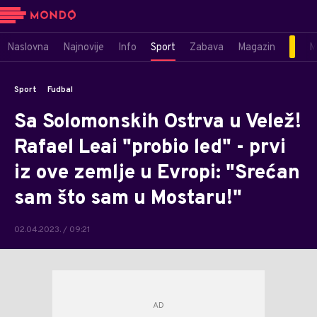
Naslovna
Najnovije
Info
Sport
Zabava
Magazin
M
Sport
Fudbal
Sa Solomonskih Ostrva u Velež!
Rafael Leai "probio led" - prvi
iz ove zemlje u Evropi: "Srećan
sam što sam u Mostaru!"
02.04.2023. / 09:21