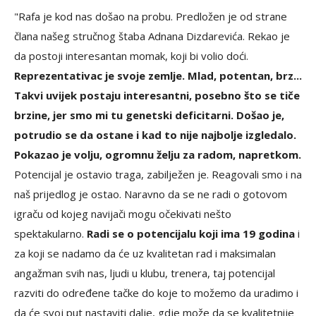
"Rafa je kod nas došao na probu. Predložen je od strane
člana našeg stručnog štaba Adnana Dizdarevića. Rekao je
da postoji interesantan momak, koji bi volio doći.
Reprezentativac je svoje zemlje. Mlad, potentan, brz...
Takvi uvijek postaju interesantni, posebno što se tiče
brzine, jer smo mi tu genetski deficitarni. Došao je,
potrudio se da ostane i kad to nije najbolje izgledalo.
Pokazao je volju, ogromnu želju za radom, napretkom.
Potencijal je ostavio traga, zabilježen je. Reagovali smo i na
naš prijedlog je ostao. Naravno da se ne radi o gotovom
igraču od kojeg navijači mogu očekivati nešto
spektakularno.
Radi se o potencijalu koji ima 19 godina
i
za koji se nadamo da će uz kvalitetan rad i maksimalan
angažman svih nas, ljudi u klubu, trenera, taj potencijal
razviti do određene tačke do koje to možemo da uradimo i
da će svoj put nastaviti dalje, gdje može da se kvalitetnije