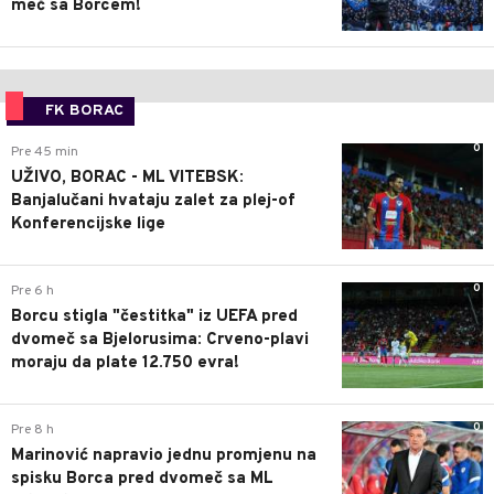
meč sa Borcem!
FK BORAC
0
Pre 45 min
UŽIVO, BORAC - ML VITEBSK:
Banjalučani hvataju zalet za plej-of
Konferencijske lige
0
Pre 6 h
Borcu stigla "čestitka" iz UEFA pred
dvomeč sa Bjelorusima: Crveno-plavi
moraju da plate 12.750 evra!
0
Pre 8 h
Marinović napravio jednu promjenu na
spisku Borca pred dvomeč sa ML