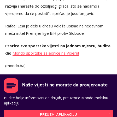
razvija i naraste do ozbiljnog igrača, što se nadamo i
vjerujemo da će postati", ispričao je Jusufbegović.
Rafael Leai je debi u dresu Veleža upisao na nedavnom
meču m:tel Premijer lige BiH protiv Slobode.
Pratite sve sportske vijesti na jednom mjestu, budite
dio
Mondo sportske zajednice na Viberu!
(mondo.ba)
Naše vijesti ne morate da provjeravate
Budite bolje informisani od drugih, preuzmite Mondo mobilnu
aplikaciju
PREUZMI APLIKACIJU