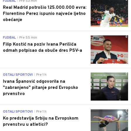
FUDBAL
Pre 53 min
|
Real Madrid potrošio 125.000.000 evra:
Florentino Perez ispunio najveće ljetno
obećanje
0
FUDBAL
Pre 55 min
|
Filip Kostić na poziv Ivana Perišića
odmah potpisao da obuče dres PSV-a
0
OSTALI SPORTOVI
Pre 1 h
|
Ivana Španović odgovorila na
"zabranjeno" pitanje pred Evropsko
prvenstvo
0
OSTALI SPORTOVI
Pre 1 h
|
Ko predstavlja Srbiju na Evropskom
prvenstvu u atletici?