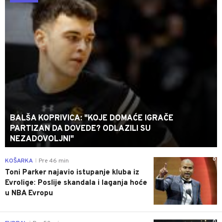
BALŠA KOPRIVICA: "KOJE DOMAĆE IGRAČE
PARTIZAN DA DOVEDE? ODLAZILI SU
NEZADOVOLJNI"
0
KOŠARKA
Pre 46 min
|
Toni Parker najavio istupanje kluba iz
Evrolige: Poslije skandala i laganja hoće
u NBA Evropu
0