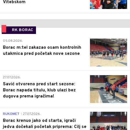
Vitebskom
RK BORAC
0
05.08.2026.
Borac m:tel zakazao osam kontrolnih
utakmica pred početak nove sezone
0
27.07.2026.
Savić otvoreno pred start sezone:
Borac napada titulu, klub ulazi bez
dugova prema igračima!
0
RUKOMET
27.07.2026.
|
Borac krenuo jako od starta, igrači
jedva dočekali početak priprema: Cilj se