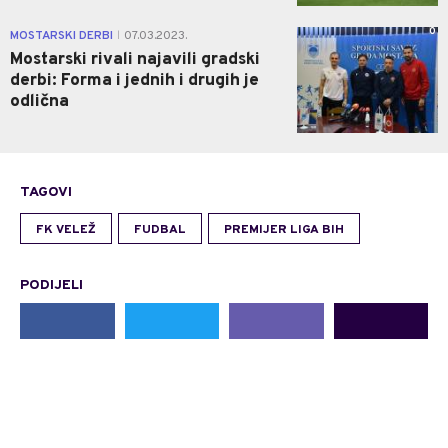
0
MOSTARSKI DERBI
07.03.2023.
|
Mostarski rivali najavili gradski
derbi: Forma i jednih i drugih je
odlična
TAGOVI
FK VELEŽ
FUDBAL
PREMIJER LIGA BIH
PODIJELI