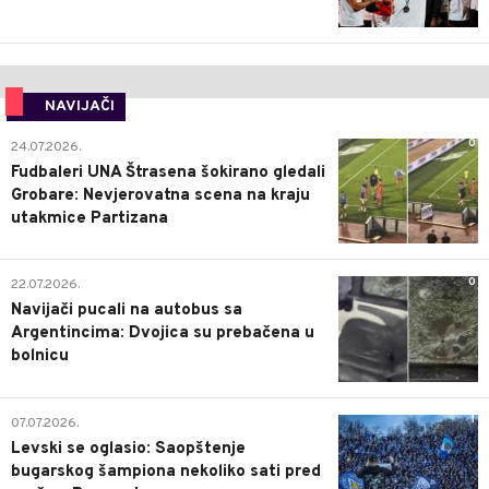
NAVIJAČI
0
24.07.2026.
Fudbaleri UNA Štrasena šokirano gledali
Grobare: Nevjerovatna scena na kraju
utakmice Partizana
0
22.07.2026.
Navijači pucali na autobus sa
Argentincima: Dvojica su prebačena u
bolnicu
1
07.07.2026.
Levski se oglasio: Saopštenje
bugarskog šampiona nekoliko sati pred