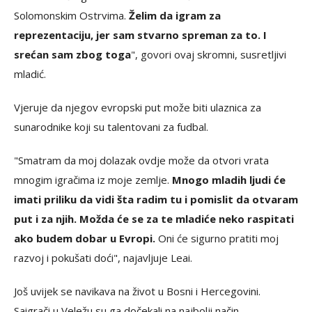
Solomonskim Ostrvima.
Želim da igram za
reprezentaciju, jer sam stvarno spreman za to. I
srećan sam zbog toga
", govori ovaj skromni, susretljivi
mladić.
Vjeruje da njegov evropski put može biti ulaznica za
sunarodnike koji su talentovani za fudbal.
"Smatram da moj dolazak ovdje može da otvori vrata
mnogim igračima iz moje zemlje.
Mnogo mladih ljudi će
imati priliku da vidi šta radim tu i pomislit da otvaram
put i za njih. Možda će se za te mladiće neko raspitati
ako budem dobar u Evropi.
Oni će sigurno pratiti moj
razvoj i pokušati doći", najavljuje Leai.
Još uvijek se navikava na život u Bosni i Hercegovini.
Saigrači u Veležu su ga dočekali na najbolji način.