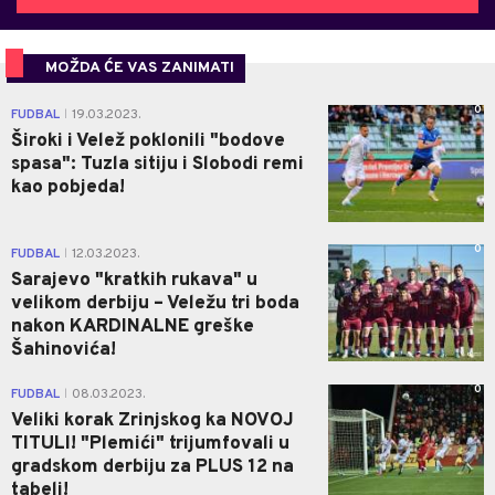
MOŽDA ĆE VAS ZANIMATI
0
FUDBAL
19.03.2023.
|
Široki i Velež poklonili "bodove
spasa": Tuzla sitiju i Slobodi remi
kao pobjeda!
0
FUDBAL
12.03.2023.
|
Sarajevo "kratkih rukava" u
velikom derbiju – Veležu tri boda
nakon KARDINALNE greške
Šahinovića!
0
FUDBAL
08.03.2023.
|
Veliki korak Zrinjskog ka NOVOJ
TITULI! "Plemići" trijumfovali u
gradskom derbiju za PLUS 12 na
tabeli!