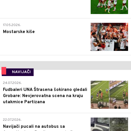
0
17.05.2026.
Mostarske kiše
NAVIJAČI
0
24.07.2026.
Fudbaleri UNA Štrasena šokirano gledali
Grobare: Nevjerovatna scena na kraju
utakmice Partizana
0
22.07.2026.
Navijači pucali na autobus sa