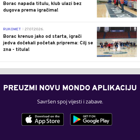
Borac napada titulu, klub ulazi bez
dugova prema igračima!
0
RUKOMET
27.07.2026.
|
Borac krenuo jako od starta, igrači
jedva dočekali početak priprema: Cilj se
zna - titula!
PREUZMI NOVU MONDO APLIKACIJU
Savršen spoj vijesti i zabave.