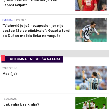
igrača Zvezde: "Kontakt je već
uspostavljen"
0
FUDBAL
Pre 10 h
|
"Vlahović je još nezaposlen jer nije
postao što se očekivalo": Gazeta tvrdi
da Dušan možda čeka nemoguće
KOLUMNA - NEBOJŠA ŠATARA
0
23.07.2026.
Mesi(ja)
2
15.07.2026.
Ipak valja bez kralja?