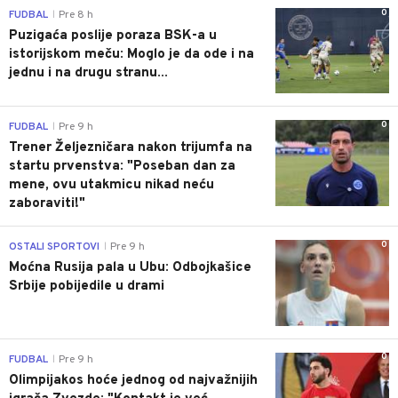
0
FUDBAL
Pre 8 h
|
Puzigaća poslije poraza BSK-a u
istorijskom meču: Moglo je da ode i na
jednu i na drugu stranu...
0
FUDBAL
Pre 9 h
|
Trener Željezničara nakon trijumfa na
startu prvenstva: "Poseban dan za
mene, ovu utakmicu nikad neću
zaboraviti!"
0
OSTALI SPORTOVI
Pre 9 h
|
Moćna Rusija pala u Ubu: Odbojkašice
Srbije pobijedile u drami
0
FUDBAL
Pre 9 h
|
Olimpijakos hoće jednog od najvažnijih