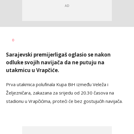
Dragan
AUTOR
0
Šutvić
Sarajevski premijerligaš oglasio se nakon
odluke svojih navijača da ne putuju na
utakmicu u Vrapčiće.
Prva utakmica polufinala Kupa BiH između Veleža i
Željezničara, zakazana za srijedu od 20.30 časova na
stadionu u Vrapčićima, proteći će bez gostujućih navijača.