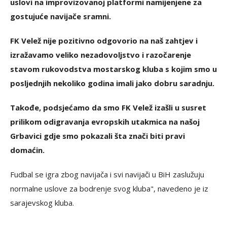
uslovi na improvizovanoj platformi namijenjene za
gostujuće navijače sramni.
FK Velež nije pozitivno odgovorio na naš zahtjev i
izražavamo veliko nezadovoljstvo i razočarenje
stavom rukovodstva mostarskog kluba s kojim smo u
posljednjih nekoliko godina imali jako dobru saradnju.
Takođe, podsjećamo da smo FK Velež izašli u susret
prilikom odigravanja evropskih utakmica na našoj
Grbavici gdje smo pokazali šta znači biti pravi
domaćin.
Fudbal se igra zbog navijača i svi navijači u BiH zaslužuju
normalne uslove za bodrenje svog kluba", navedeno je iz
sarajevskog kluba.