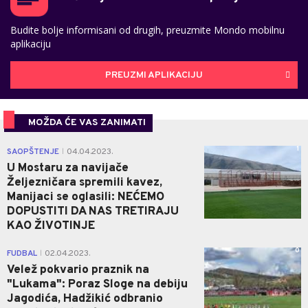
Budite bolje informisani od drugih, preuzmite Mondo mobilnu
aplikaciju
PREUZMI APLIKACIJU
MOŽDA ĆE VAS ZANIMATI
1
SAOPŠTENJE
04.04.2023.
|
U Mostaru za navijače
Željezničara spremili kavez,
Manijaci se oglasili: NEĆEMO
DOPUSTITI DA NAS TRETIRAJU
KAO ŽIVOTINJE
0
FUDBAL
02.04.2023.
|
Velež pokvario praznik na
"Lukama": Poraz Sloge na debiju
Jagodića, Hadžikić odbranio