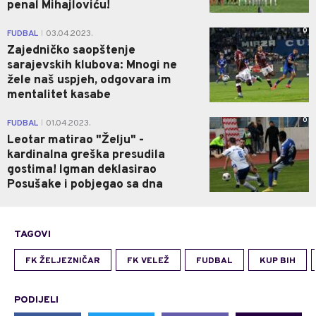
penal Mihajloviću!
0
FUDBAL
03.04.2023.
|
Zajedničko saopštenje
sarajevskih klubova: Mnogi ne
žele naš uspjeh, odgovara im
mentalitet kasabe
0
FUDBAL
01.04.2023.
|
Leotar matirao "Želju" -
kardinalna greška presudila
gostima! Igman deklasirao
Posušake i pobjegao sa dna
TAGOVI
FK ŽELJEZNIČAR
FK VELEŽ
FUDBAL
KUP BIH
PODIJELI