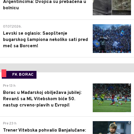
Argentincima: Dvojica su prebačena u
bolnicu
1
07.07.2026.
Levski se oglasio: Saopštenje
bugarskog šampiona nekoliko sati pred
meč sa Borcem!
FK BORAC
0
Pre 13 h
Borac u Mađarskoj obilježava jubilej:
Revanš sa ML Vitebskom biće 50.
nastup crveno-plavih u Evropi!
0
Pre 23 h
Trener Vitebska pohvalio Banjalučane: