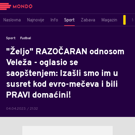
Naslovna
Najnovije
Info
Sport
Zabava
Magazin
M
Sport
Fudbal
"Željo" RAZOČARAN odnosom
Veleža - oglasio se
saopštenjem: Izašli smo im u
susret kod evro-mečeva i bili
PRAVI domaćini!
04.04.2023. / 21:32