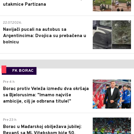
utakmice Partizana
0
22.07.2026.
Navijači pucali na autobus sa
Argentincima: Dvojica su prebačena u
bolnicu
FK BORAC
0
Pre 4 h
Borac protiv Veleža između dva okršaja
sa Bjelorusima: "Imamo najviše
ambicije, cilj je odbrana titule!"
0
Pre 23 h
Borac u Mađarskoj obilježava jubilej:
Revanš sa ML Vitebskom biće 50.