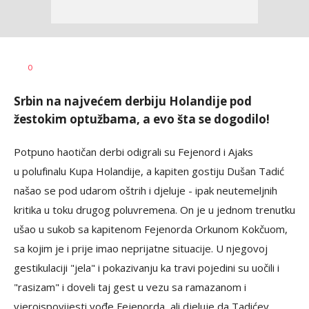
Haris
AUTOR
0
Krhalić
Srbin na najvećem derbiju Holandije pod
žestokim optužbama, a evo šta se dogodilo!
Potpuno haotičan derbi odigrali su Fejenord i Ajaks
u polufinalu Kupa Holandije, a kapiten gostiju Dušan Tadić
našao se pod udarom oštrih i djeluje - ipak neutemeljnih
kritika u toku drugog poluvremena. On je u jednom trenutku
ušao u sukob sa kapitenom Fejenorda Orkunom Kokčuom,
sa kojim je i prije imao neprijatne situacije. U njegovoj
gestikulaciji "jela" i pokazivanju ka travi pojedini su uočili i
"rasizam" i doveli taj gest u vezu sa ramazanom i
vjeroispovijesti vođe Fejenorda, ali djeluje da Tadićev