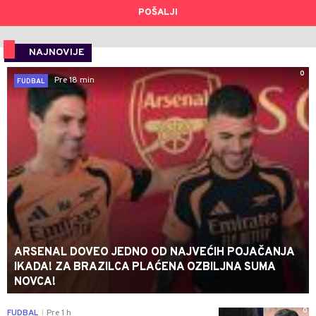
POŠALJI
NAJNOVIJE
0
Pre 18 min
FUDBAL
ARSENAL DOVEO JEDNO OD NAJVEĆIH POJAČANJA
IKADA! ZA BRAZILCA PLAĆENA OZBILJNA SUMA
NOVCA!
0
FUDBAL
Pre 1 h
|