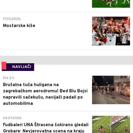
0
17.05.2026.
Mostarske kiše
NAVIJAČI
0
Pre 3 h
Brutalna tuča huligana na
zagrebačkom aerodromu! Bed Blu Bojsi
napravili sačekušu, navijači padali po
automobilima
0
24.07.2026.
Fudbaleri UNA Štrasena šokirano gledali
Grobare: Nevjerovatna scena na kraju