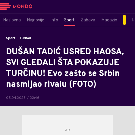
Naslovna
Najnovije
Info
Sport
Zabava
Magazin
M
Sport
Fudbal
DUŠAN TADIĆ USRED HAOSA,
SVI GLEDALI ŠTA POKAZUJE
TURČINU! Evo zašto se Srbin
nasmijao rivalu (FOTO)
05.04.2023. / 22:46