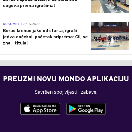
dugova prema igračima!
0
RUKOMET
27.07.2026.
|
Borac krenuo jako od starta, igrači
jedva dočekali početak priprema: Cilj se
zna - titula!
PREUZMI NOVU MONDO APLIKACIJU
Savršen spoj vijesti i zabave.