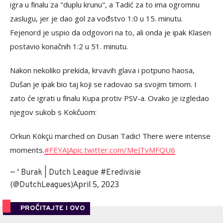
igra u finalu za "duplu krunu", a Tadić za to ima ogromnu
zaslugu, jer je dao gol za vođstvo 1:0 u 15. minutu.
Fejenord je uspio da odgovori na to, ali onda je ipak Klasen
postavio konačnih 1:2 u 51. minutu.
Nakon nekoliko prekida, krvavih glava i potpuno haosa,
Dušan je ipak bio taj koji se radovao sa svojim timom. I
zato će igrati u finalu Kupa protiv PSV-a. Ovako je izgledao
njegov sukob s Kokčuom:
Orkun Kökçü marched on Dusan Tadic! There were intense
moments.
#FEYAJA
pic.twitter.com/MeJTvMFQU6
— ' Burak | Dutch League #Eredivisie
April 5, 2023
(@DutchLeagues)
PROČITAJTE I OVO