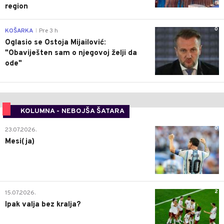
region
0
KOŠARKA
Pre 3 h
|
Oglasio se Ostoja Mijailović:
"Obaviješten sam o njegovoj želji da
ode"
KOLUMNA - NEBOJŠA ŠATARA
0
23.07.2026.
Mesi(ja)
2
15.07.2026.
Ipak valja bez kralja?