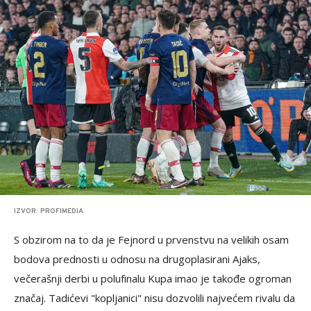
IZVOR: PROFIMEDIA
S obzirom na to da je Fejnord u prvenstvu na velikih osam
bodova prednosti u odnosu na drugoplasirani Ajaks,
večerašnji derbi u polufinalu Kupa imao je takođe ogroman
značaj. Tadićevi "kopljanici" nisu dozvolili najvećem rivalu da