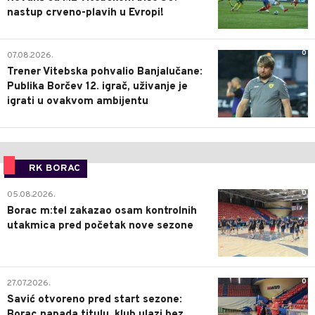
nastup crveno-plavih u Evropi!
0
07.08.2026.
Trener Vitebska pohvalio Banjalučane:
Publika Borčev 12. igrač, uživanje je
igrati u ovakvom ambijentu
RK BORAC
0
05.08.2026.
Borac m:tel zakazao osam kontrolnih
utakmica pred početak nove sezone
0
27.07.2026.
Savić otvoreno pred start sezone:
Borac napada titulu, klub ulazi bez