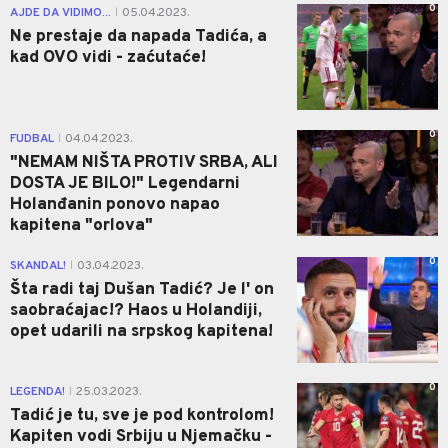
0
AJDE DA VIDIMO...
05.04.2023.
|
Ne prestaje da napada Tadića, a
kad OVO vidi - zaćutaće!
0
FUDBAL
04.04.2023.
|
"NEMAM NIŠTA PROTIV SRBA, ALI
DOSTA JE BILO!" Legendarni
Holanđanin ponovo napao
kapitena "orlova"
0
SKANDAL!
03.04.2023.
|
Šta radi taj Dušan Tadić? Je l' on
saobraćajac!? Haos u Holandiji,
opet udarili na srpskog kapitena!
0
LEGENDA!
25.03.2023.
|
Tadić je tu, sve je pod kontrolom!
Kapiten vodi Srbiju u Njemačku -