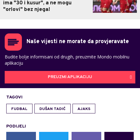
ima "30 i kusur", a ne mogu
"orlovi" bez njega!
Naše vijesti ne morate da provjeravate
Budite bolje informisani od drugih, preuzmite Mondo mobilnu
aplikaciju
PREUZMI APLIKACIJU
TAGOVI
FUDBAL
DUŠAN TADIĆ
AJAKS
PODIJELI