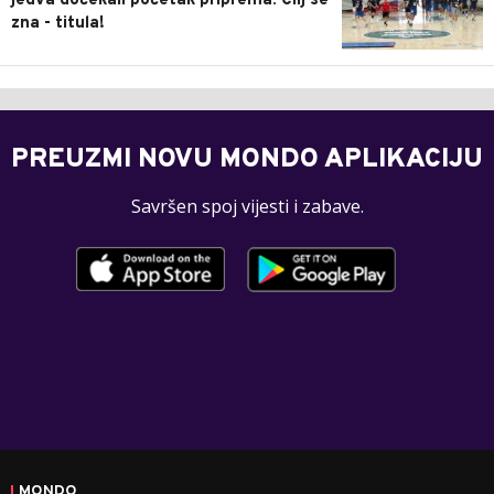
jedva dočekali početak priprema: Cilj se
zna - titula!
PREUZMI NOVU MONDO APLIKACIJU
Savršen spoj vijesti i zabave.
MONDO