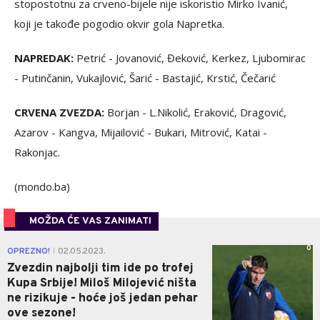
stopostotnu za crveno-bijele nije iskoristio Mirko Ivanić,
koji je takođe pogodio okvir gola Napretka.
NAPREDAK:
Petrić - Jovanović, Đeković, Kerkez, Ljubomirac
- Putinčanin, Vukajlović, Šarić - Bastajić, Krstić, Čečarić
CRVENA ZVEZDA:
Borjan - L.Nikolić, Eraković, Dragović,
Azarov - Kangva, Mijailović - Bukari, Mitrović, Katai -
Rakonjac.
(mondo.ba)
MOŽDA ĆE VAS ZANIMATI
0
OPREZNO!
02.05.2023.
|
Zvezdin najbolji tim ide po trofej
Kupa Srbije! Miloš Milojević ništa
ne rizikuje - hoće još jedan pehar
ove sezone!