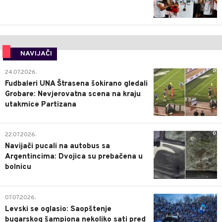
NAVIJAČI
0
24.07.2026.
Fudbaleri UNA Štrasena šokirano gledali
Grobare: Nevjerovatna scena na kraju
utakmice Partizana
0
22.07.2026.
Navijači pucali na autobus sa
Argentincima: Dvojica su prebačena u
bolnicu
1
07.07.2026.
Levski se oglasio: Saopštenje
bugarskog šampiona nekoliko sati pred