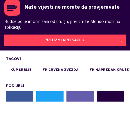
Naše vijesti ne morate da provjeravate
Budite bolje informisani od drugih, preuzmite Mondo mobilnu
aplikaciju
PREUZMI APLIKACIJU
TAGOVI
KUP SRBIJE
FK CRVENA ZVEZDA
FK NAPREDAK KRUŠE
PODIJELI