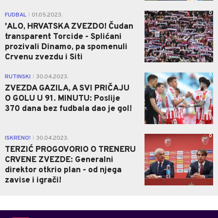
0
FUDBAL
01.05.2023.
|
'ALO, HRVATSKA ZVEZDO! Čudan
transparent Torcide - Splićani
prozivali Dinamo, pa spomenuli
Crvenu zvezdu i Siti
0
RUTINSKI
30.04.2023.
|
ZVEZDA GAZILA, A SVI PRIČAJU
O GOLU U 91. MINUTU: Poslije
370 dana bez fudbala dao je gol!
0
ISKRENO!
30.04.2023.
|
TERZIĆ PROGOVORIO O TRENERU
CRVENE ZVEZDE: Generalni
direktor otkrio plan - od njega
zavise i igrači!