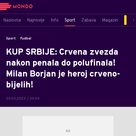
Naslovna
Najnovije
Info
Sport
Zabava
Magazin
M
Sport
Fudbal
KUP SRBIJE: Crvena zvezda
nakon penala do polufinala!
Milan Borjan je heroj crveno-
bijelih!
03.05.2023. / 20:34