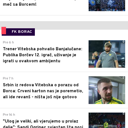
meč sa Borcem!
FK BORAC
0
Pre 6 h
Trener Vitebska pohvalio Banjalučane:
Publika Borčev 12. igrač, uživanje je
igrati u ovakvom ambijentu
0
Pre 7 h
Srbin iz redova Vitebska o porazu od
Borca: Crveni karton nas je poremetio,
ali ide revanš - ništa još nije gotovo
0
Pre 16 h
"Ulog je veliki, ali vjerujemo u prolaz
dalje": Sandi Ogrinec svjestan šta nosi