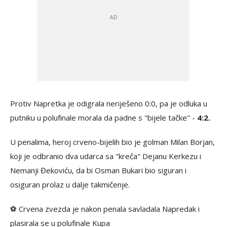
Protiv Napretka je odigrala neriješeno 0:0, pa je odluka u
putniku u polufinale morala da padne s "bijele tačke" -
4:2.
U penalima, heroj crveno-bijelih bio je golman Milan Borjan,
koji je odbranio dva udarca sa "kreča" Dejanu Kerkezu i
Nemanji Đekoviću, da bi Osman Bukari bio siguran i
osiguran prolaz u dalje takmičenje.
⚽️ Crvena zvezda je nakon penala savladala Napredak i
plasirala se u polufinale Kupa