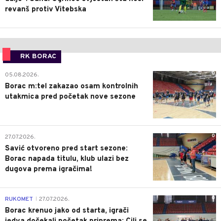
revanš protiv Vitebska
RK BORAC
0
05.08.2026.
Borac m:tel zakazao osam kontrolnih
utakmica pred početak nove sezone
0
27.07.2026.
Savić otvoreno pred start sezone:
Borac napada titulu, klub ulazi bez
dugova prema igračima!
0
RUKOMET
27.07.2026.
|
Borac krenuo jako od starta, igrači