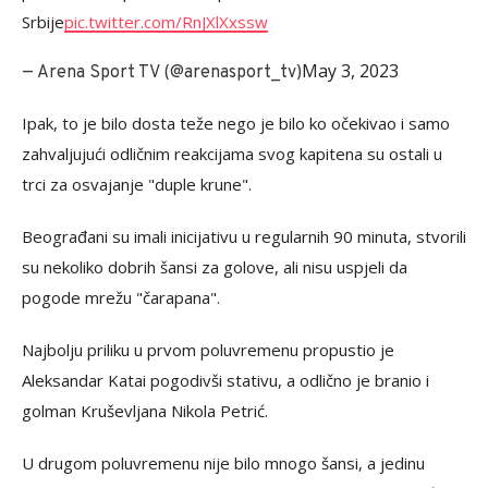
Srbije
pic.twitter.com/RnJXlXxssw
May 3, 2023
— Arena Sport TV (@arenasport_tv)
Ipak, to je bilo dosta teže nego je bilo ko očekivao i samo
zahvaljujući odličnim reakcijama svog kapitena su ostali u
trci za osvajanje "duple krune".
Beograđani su imali inicijativu u regularnih 90 minuta, stvorili
su nekoliko dobrih šansi za golove, ali nisu uspjeli da
pogode mrežu "čarapana".
Najbolju priliku u prvom poluvremenu propustio je
Aleksandar Katai pogodivši stativu, a odlično je branio i
golman Kruševljana Nikola Petrić.
U drugom poluvremenu nije bilo mnogo šansi, a jedinu