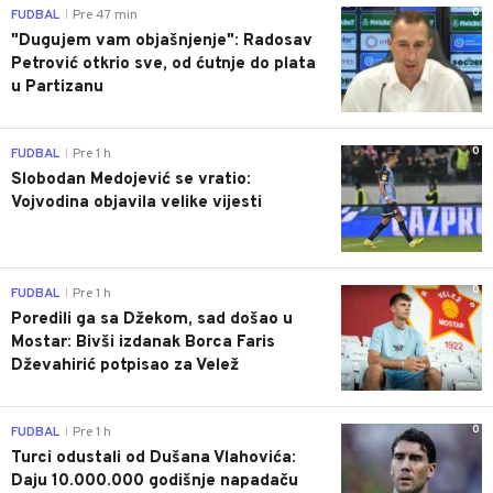
0
FUDBAL
Pre 47 min
|
"Dugujem vam objašnjenje": Radosav
Petrović otkrio sve, od ćutnje do plata
u Partizanu
0
FUDBAL
Pre 1 h
|
Slobodan Medojević se vratio:
Vojvodina objavila velike vijesti
0
FUDBAL
Pre 1 h
|
Poredili ga sa Džekom, sad došao u
Mostar: Bivši izdanak Borca Faris
Dževahirić potpisao za Velež
0
FUDBAL
Pre 1 h
|
Turci odustali od Dušana Vlahovića:
Daju 10.000.000 godišnje napadaču