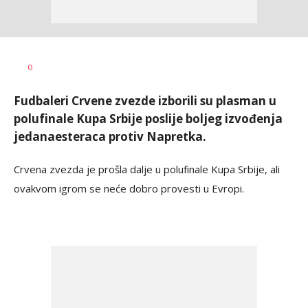
Nebojša
AUTOR
0
Šatara
Fudbaleri Crvene zvezde izborili su plasman u
polufinale Kupa Srbije poslije boljeg izvođenja
jedanaesteraca protiv Napretka.
Crvena zvezda je prošla dalje u polufinale Kupa Srbije, ali
ovakvom igrom se neće dobro provesti u Evropi.