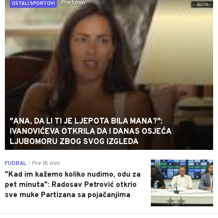
Pre 1 min
OSTALI SPORTOVI
"ANA, DA LI TI JE LJEPOTA BILA MANA?":
IVANOVIĆEVA OTKRILA DA I DANAS OSJEĆA
LJUBOMORU ZBOG SVOG IZGLEDA
0
FUDBAL
Pre 18 min
|
"Kad im kažemo koliko nudimo, odu za
pet minuta": Radosav Petrović otkrio
sve muke Partizana sa pojačanjima