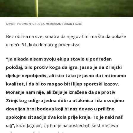
IZVOR: PROMO/FK SLOGA MERIDIAN/ZORAN LAZIĆ
Bez obzira na sve, smatra da njegov tim ima šta da pokaže
u meču 31. kola domaćeg prvenstva.
"Ja nikada nisam svoju ekipu stavio u podređen
položaj, bilo protiv koga da igra. Jasno je da Zrinjski
djeluje nepobjediv, ali isto tako je jasno da i mi imamo
kvalitet, i da bi to mogao biti lijep sportski izazov.
Moranje nam nije, ali želja je izražena da se protiv
Zrinjskog odigra jedna dobra utakmica i da osvojimo
dovoljan broj bodova koji bi nas doveo u prilično
spokojnu situaciju dva kola prije kraja. To je neki naš
cilj",
kaže Jagodić, čiji tim je na posljednjih šest mečeva