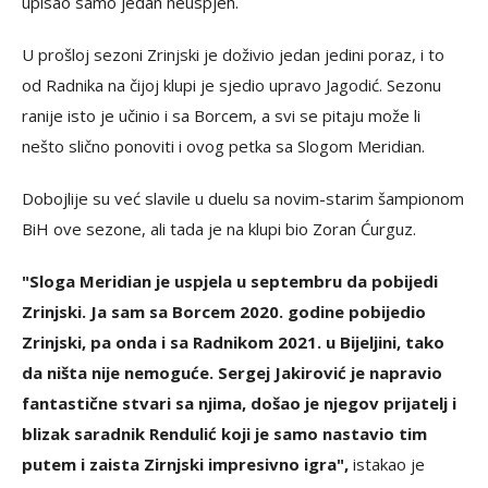
upisao samo jedan neuspjeh.
U prošloj sezoni Zrinjski je doživio jedan jedini poraz, i to
od Radnika na čijoj klupi je sjedio upravo Jagodić. Sezonu
ranije isto je učinio i sa Borcem, a svi se pitaju može li
nešto slično ponoviti i ovog petka sa Slogom Meridian.
Dobojlije su već slavile u duelu sa novim-starim šampionom
BiH ove sezone, ali tada je na klupi bio Zoran Ćurguz.
"Sloga Meridian je uspjela u septembru da pobijedi
Zrinjski. Ja sam sa Borcem 2020. godine pobijedio
Zrinjski, pa onda i sa Radnikom 2021. u Bijeljini, tako
da ništa nije nemoguće. Sergej Jakirović je napravio
fantastične stvari sa njima, došao je njegov prijatelj i
blizak saradnik Rendulić koji je samo nastavio tim
putem i zaista Zirnjski impresivno igra",
istakao je