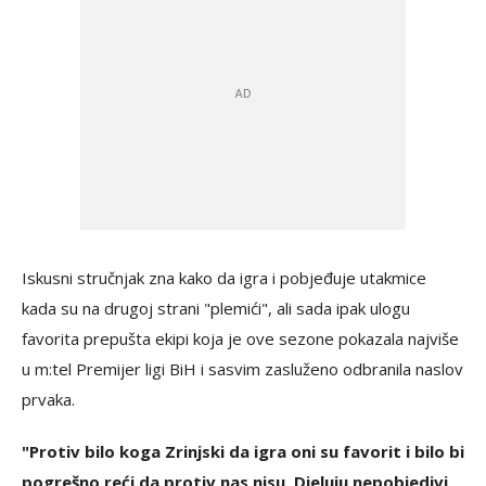
Iskusni stručnjak zna kako da igra i pobjeđuje utakmice
kada su na drugoj strani "plemići", ali sada ipak ulogu
favorita prepušta ekipi koja je ove sezone pokazala najviše
u m:tel Premijer ligi BiH i sasvim zasluženo odbranila naslov
prvaka.
"Protiv bilo koga Zrinjski da igra oni su favorit i bilo bi
pogrešno reći da protiv nas nisu. Djeluju nepobjedivi,