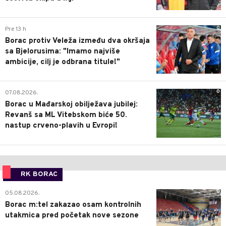
0
Pre 13 h
Borac protiv Veleža između dva okršaja
sa Bjelorusima: "Imamo najviše
ambicije, cilj je odbrana titule!"
0
07.08.2026.
Borac u Mađarskoj obilježava jubilej:
Revanš sa ML Vitebskom biće 50.
nastup crveno-plavih u Evropi!
RK BORAC
0
05.08.2026.
Borac m:tel zakazao osam kontrolnih
utakmica pred početak nove sezone