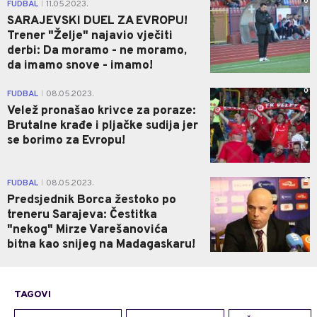
0
FUDBAL
11.05.2023.
|
SARAJEVSKI DUEL ZA EVROPU!
Trener "Želje" najavio vječiti
derbi: Da moramo - ne moramo,
da imamo snove - imamo!
0
FUDBAL
08.05.2023.
|
Velež pronašao krivce za poraze:
Brutalne krađe i pljačke sudija jer
se borimo za Evropu!
2
FUDBAL
08.05.2023.
|
Predsjednik Borca žestoko po
treneru Sarajeva: Čestitka
"nekog" Mirze Varešanovića
bitna kao snijeg na Madagaskaru!
TAGOVI