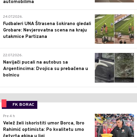
automobilima
0
24.07.2026.
Fudbaleri UNA Štrasena šokirano gledali
Grobare: Nevjerovatna scena na kraju
utakmice Partizana
0
22.07.2026.
Navijači pucali na autobus sa
Argentincima: Dvojica su prebačena u
bolnicu
FK BORAC
0
Pre 4 h
Velež želi iskoristiti umor Borca, Ibro
Rahimić optimista: Po kvalitetu smo
četvrta ekipa u ligi