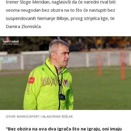
trener Sloge Meridian, naglasivši da će naredni rival biti
veoma neugodan bez obzira na to što će nastupiti bez
suspendovanih Nemanje Bilbije, prvog strijelca lige, te
Damira Zlomislića.
IZVOR: MONDO/SPORT I MLADI/RADE ŠEŠLAK
"Bez obzira na ova dva igrača što ne igraju, oni imaju