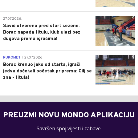
0
27.07.2026.
Savić otvoreno pred start sezone:
Borac napada titulu, klub ulazi bez
dugova prema igračima!
0
RUKOMET
27.07.2026.
|
Borac krenuo jako od starta, igrači
jedva dočekali početak priprema: Cilj se
zna - titula!
PREUZMI NOVU MONDO APLIKACIJU
Savršen spoj vijesti i zabave.