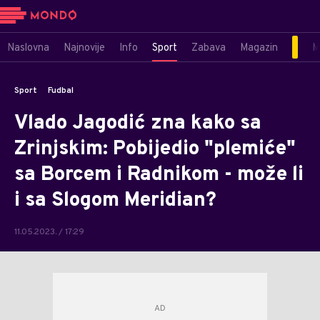
Naslovna
Najnovije
Info
Sport
Zabava
Magazin
M
Sport
Fudbal
Vlado Jagodić zna kako sa
Zrinjskim: Pobijedio "plemiće"
sa Borcem i Radnikom - može li
i sa Slogom Meridian?
11.05.2023. / 17:29