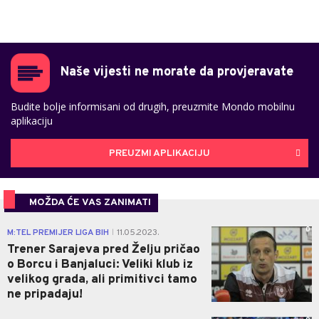
Naše vijesti ne morate da provjeravate
Budite bolje informisani od drugih, preuzmite Mondo mobilnu
aplikaciju
PREUZMI APLIKACIJU
MOŽDA ĆE VAS ZANIMATI
0
M:TEL PREMIJER LIGA BIH
11.05.2023.
|
Trener Sarajeva pred Želju pričao
o Borcu i Banjaluci: Veliki klub iz
velikog grada, ali primitivci tamo
ne pripadaju!