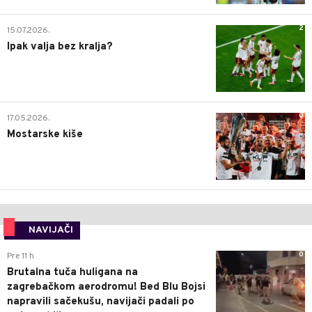
2
15.07.2026.
Ipak valja bez kralja?
0
17.05.2026.
Mostarske kiše
NAVIJAČI
0
Pre 11 h
Brutalna tuča huligana na
zagrebačkom aerodromu! Bed Blu Bojsi
napravili sačekušu, navijači padali po