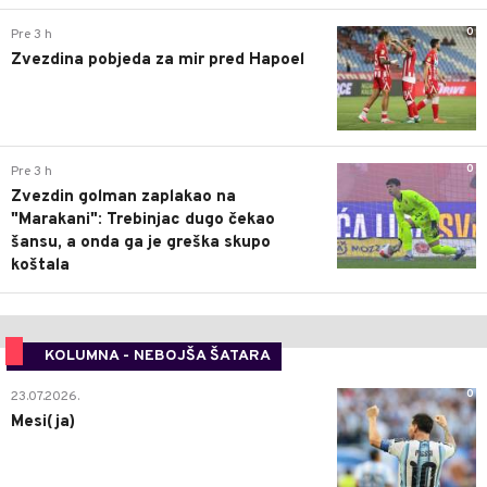
0
Pre 3 h
Zvezdina pobjeda za mir pred Hapoel
0
Pre 3 h
Zvezdin golman zaplakao na
"Marakani": Trebinjac dugo čekao
šansu, a onda ga je greška skupo
koštala
KOLUMNA - NEBOJŠA ŠATARA
0
23.07.2026.
Mesi(ja)