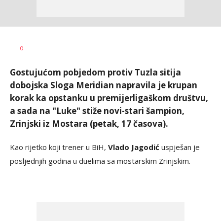
Bojan
AUTOR
0
Jakovljević
Gostujućom pobjedom protiv Tuzla sitija
dobojska Sloga Meridian napravila je krupan
korak ka opstanku u premijerligaškom društvu,
a sada na "Luke" stiže novi-stari šampion,
Zrinjski iz Mostara (petak, 17 časova).
Kao rijetko koji trener u BiH,
Vlado Jagodić
uspješan je
posljednjih godina u duelima sa mostarskim Zrinjskim.