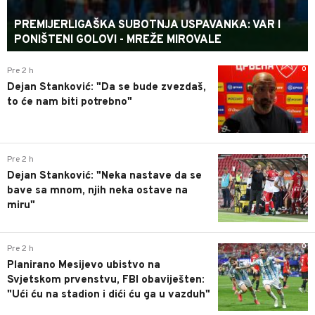
PREMIJERLIGAŠKA SUBOTNJA USPAVANKA: VAR I
PONIŠTENI GOLOVI - MREŽE MIROVALE
0
Pre 2 h
Dejan Stanković: "Da se bude zvezdaš,
to će nam biti potrebno"
0
Pre 2 h
Dejan Stanković: "Neka nastave da se
bave sa mnom, njih neka ostave na
miru"
0
Pre 2 h
Planirano Mesijevo ubistvo na
Svjetskom prvenstvu, FBI obaviješten:
"Ući ću na stadion i dići ću ga u vazduh"