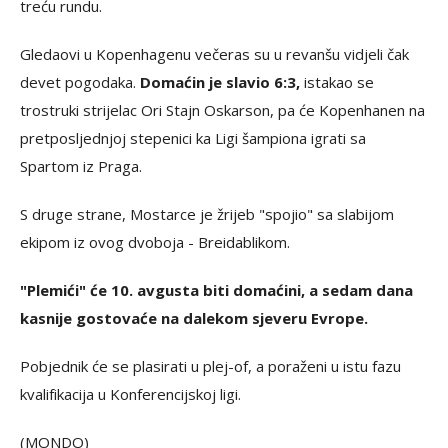
treću rundu.
Gledaovi u Kopenhagenu večeras su u revanšu vidjeli čak
devet pogodaka.
Domaćin je slavio 6:3,
istakao se
trostruki strijelac Ori Stajn Oskarson, pa će Kopenhanen na
pretposljednjoj stepenici ka Ligi šampiona igrati sa
Spartom iz Praga.
S druge strane, Mostarce je žrijeb "spojio" sa slabijom
ekipom iz ovog dvoboja - Breidablikom.
"Plemići" će 10. avgusta biti domaćini, a sedam dana
kasnije gostovaće na dalekom sjeveru Evrope.
Pobjednik će se plasirati u plej-of, a poraženi u istu fazu
kvalifikacija u Konferencijskoj ligi.
(MONDO)