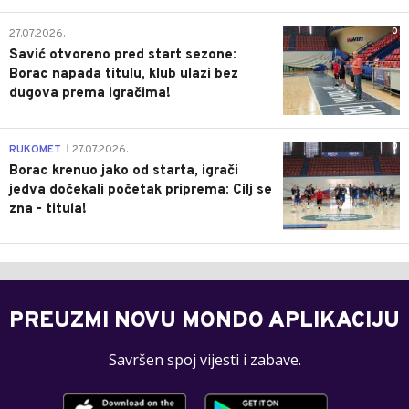
0
27.07.2026.
Savić otvoreno pred start sezone:
Borac napada titulu, klub ulazi bez
dugova prema igračima!
0
RUKOMET
27.07.2026.
|
Borac krenuo jako od starta, igrači
jedva dočekali početak priprema: Cilj se
zna - titula!
PREUZMI NOVU MONDO APLIKACIJU
Savršen spoj vijesti i zabave.