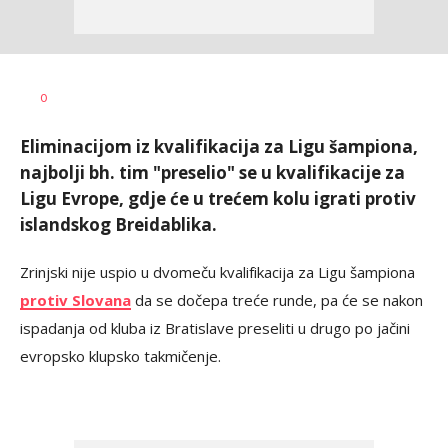
Bojan
AUTOR
0
Jakovljević
Eliminacijom iz kvalifikacija za Ligu šampiona,
najbolji bh. tim "preselio" se u kvalifikacije za
Ligu Evrope, gdje će u trećem kolu igrati protiv
islandskog Breidablika.
Zrinjski nije uspio u dvomeču kvalifikacija za Ligu šampiona
protiv Slovana
da se dočepa treće runde, pa će se nakon
ispadanja od kluba iz Bratislave preseliti u drugo po jačini
evropsko klupsko takmičenje.