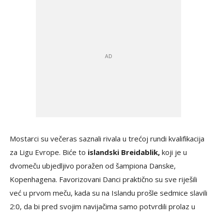
Mostarci su večeras saznali rivala u trećoj rundi kvalifikacija
za Ligu Evrope. Biće to
islandski Breidablik,
koji je u
dvomeču ubjedljivo poražen od šampiona Danske,
Kopenhagena. Favorizovani Danci praktično su sve riješili
već u prvom meču, kada su na Islandu prošle sedmice slavili
2:0, da bi pred svojim navijačima samo potvrdili prolaz u