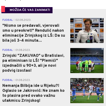
MOŽDA ĆE VAS ZANIMATI
0
FUDBAL
02.08.2023.
|
"Nismo se predavali, vjerovali
smo u preokret!" Rendulić nakon
eliminacije Zrinjskog iz LŠ: Da su
bila još 3-4 minuta...
0
FUDBAL
01.08.2023.
|
Zrinjski "ZAKUVAO" u Bratislavi,
pa eliminisan iz LŠ! "Plemići"
izjednačili u 90+3, ali je novi
podvig izostao!
0
FUDBAL
01.08.2023.
|
Nemanja Bilbija ide u Rijeku?!
Oglasio se Jakirović: Ne znam ko
to plasira pred ovako važnu
utakmicu Zrinjskog!