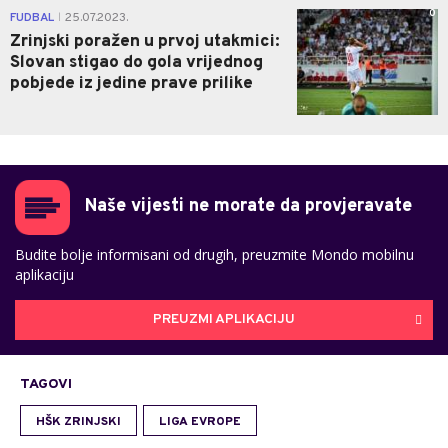
0
FUDBAL
25.07.2023.
|
Zrinjski poražen u prvoj utakmici:
Slovan stigao do gola vrijednog
pobjede iz jedine prave prilike
Naše vijesti ne morate da provjeravate
Budite bolje informisani od drugih, preuzmite Mondo mobilnu
aplikaciju
PREUZMI APLIKACIJU
TAGOVI
HŠK ZRINJSKI
LIGA EVROPE