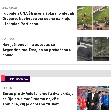
0
24.07.2026.
Fudbaleri UNA Štrasena šokirano gledali
Grobare: Nevjerovatna scena na kraju
utakmice Partizana
0
22.07.2026.
Navijači pucali na autobus sa
Argentincima: Dvojica su prebačena u
bolnicu
FK BORAC
0
Pre 2 h
Borac protiv Veleža između dva okršaja
sa Bjelorusima: "Imamo najviše
ambicije, cilj je odbrana titule!"