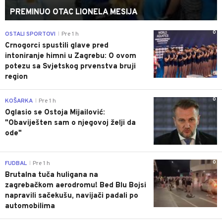
PREMINUO OTAC LIONELA MESIJA
0
OSTALI SPORTOVI
Pre 1 h
|
Crnogorci spustili glave pred
intoniranje himni u Zagrebu: O ovom
potezu sa Svjetskog prvenstva bruji
region
0
KOŠARKA
Pre 1 h
|
Oglasio se Ostoja Mijailović:
"Obaviješten sam o njegovoj želji da
ode"
0
FUDBAL
Pre 1 h
|
Brutalna tuča huligana na
zagrebačkom aerodromu! Bed Blu Bojsi
napravili sačekušu, navijači padali po
automobilima