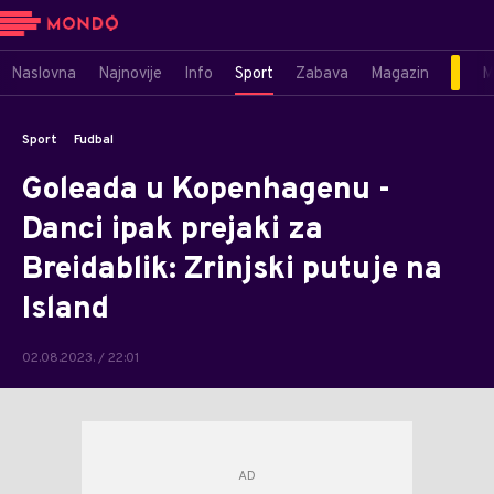
Naslovna
Najnovije
Info
Sport
Zabava
Magazin
M
Sport
Fudbal
Goleada u Kopenhagenu -
Danci ipak prejaki za
Breidablik: Zrinjski putuje na
Island
02.08.2023. / 22:01