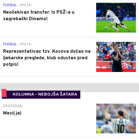
0
FUDBAL
Pre 1 h
|
Neočekivan transfer: Iz PSŽ-a u
zagrebački Dinamo!
0
FUDBAL
Pre 1 h
|
Reprezentativac tzv. Kosova došao na
ljekarske preglede, klub odustao pred
potpis!
KOLUMNA - NEBOJŠA ŠATARA
0
23.07.2026.
Mesi(ja)