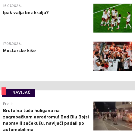
2
15.07.2026.
Ipak valja bez kralja?
0
17.05.2026.
Mostarske kiše
NAVIJAČI
0
Pre 1 h
Brutalna tuča huligana na
zagrebačkom aerodromu! Bed Blu Bojsi
napravili sačekušu, navijači padali po
automobilima