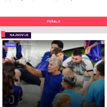
POŠALJI
NAJNOVIJE
0
Pre 54 min
FUDBAL