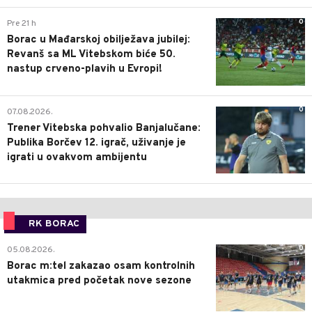
0
Pre 21 h
Borac u Mađarskoj obilježava jubilej:
Revanš sa ML Vitebskom biće 50.
nastup crveno-plavih u Evropi!
0
07.08.2026.
Trener Vitebska pohvalio Banjalučane:
Publika Borčev 12. igrač, uživanje je
igrati u ovakvom ambijentu
RK BORAC
0
05.08.2026.
Borac m:tel zakazao osam kontrolnih
utakmica pred početak nove sezone