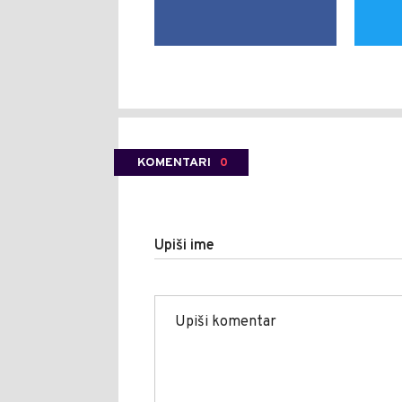
KOMENTARI
0
Upiši ime