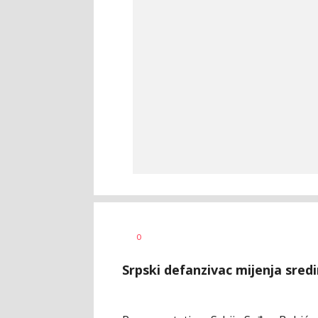
Nebojša
AUTOR
0
Šatara
Srpski defanzivac mijenja sredi