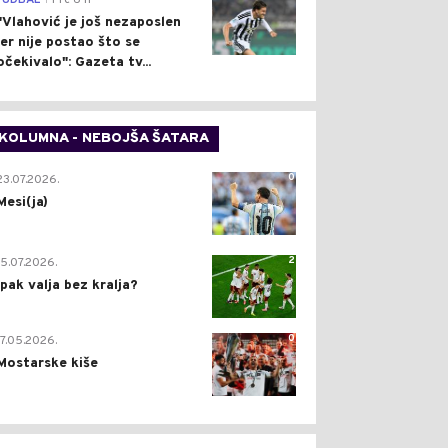
FUDBAL
Pre 6 h
"Vlahović je još nezaposlen
jer nije postao što se
očekivalo": Gazeta tv...
KOLUMNA - NEBOJŠA ŠATARA
0
23.07.2026.
Mesi(ja)
2
15.07.2026.
Ipak valja bez kralja?
0
17.05.2026.
Mostarske kiše