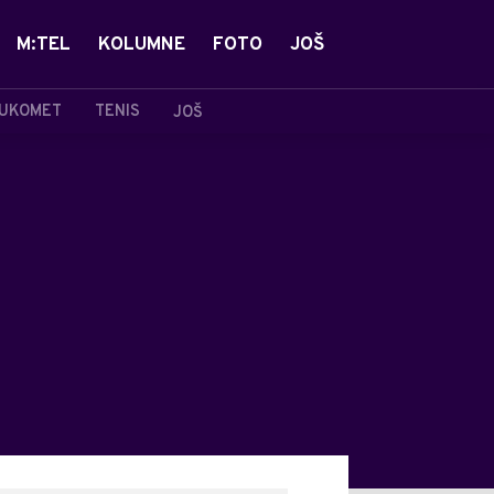
M:TEL
KOLUMNE
FOTO
JOŠ
UKOMET
TENIS
JOŠ