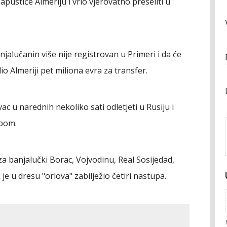
pustiće Almeriju i vrlo vjerovatno preseliti u
alučanin više nije registrovan u Primeri i da će
io Almeriji pet miliona evra za transfer.
ac u narednih nekoliko sati odletjeti u Rusiju i
ubom.
 za banjalučki Borac, Vojvodinu, Real Sosijedad,
je u dresu "orlova" zabilježio četiri nastupa.