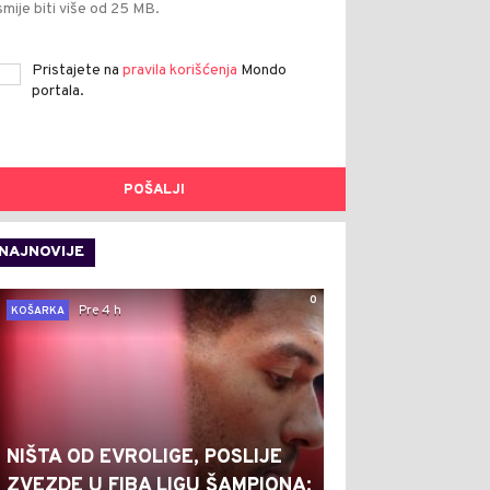
smije biti više od 25 MB.
Pristajete na
pravila korišćenja
Mondo
portala.
POŠALJI
NAJNOVIJE
0
Pre 4 h
KOŠARKA
NIŠTA OD EVROLIGE, POSLIJE
ZVEZDE U FIBA LIGU ŠAMPIONA: