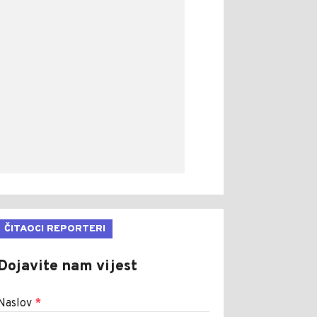
ČITAOCI REPORTERI
Dojavite nam vijest
Naslov
*