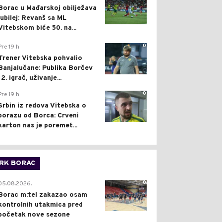
Borac u Mađarskoj obilježava
jubilej: Revanš sa ML
Vitebskom biće 50. na...
0
Pre 19 h
Trener Vitebska pohvalio
Banjalučane: Publika Borčev
12. igrač, uživanje...
0
Pre 19 h
Srbin iz redova Vitebska o
porazu od Borca: Crveni
karton nas je poremet...
RK BORAC
0
05.08.2026.
Borac m:tel zakazao osam
kontrolnih utakmica pred
početak nove sezone