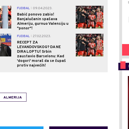
0
0
FUDBAL
09.04.2023.
|
Babić ponovo zabio!
Banjalučanin spašava
Almeriju, gurnuo Valensiju u
"ponor"!
0
0
FUDBAL
27.02.2023.
|
RECEPT ZA
LEVANDOVSKOG? DA NE
DIRA LOPTU! Srbin
zaustavio Barselonu: Kad
'dogori' moraš da se čupaš
protiv najvećih!
ALMERIJA