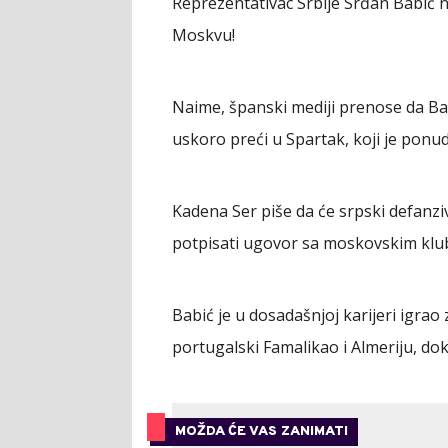
Reprezentativac Srbije Srđan Babić na
Moskvu!
Naime, španski mediji prenose da Banj
uskoro preći u Spartak, koji je ponud
Kadena Ser piše da će srpski defanziv
potpisati ugovor sa moskovskim kl
Babić je u dosadašnjoj karijeri igrao
portugalski Famalikao i Almeriju, dok 
MOŽDA ĆE VAS ZANIMATI