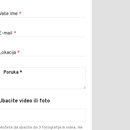
Vaše ime
*
E-mail
*
Lokacija
*
Ubacite video ili foto
Možete da ubacite do 3 fotografije ili videa. Ne