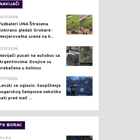
NAVIJAČI
0
24.07.2026.
Fudbaleri UNA Štrasena
šokirano gledali Grobare:
Nevjerovatna scena na k...
0
22.07.2026.
Navijači pucali na autobus sa
Argentincima: Dvojica su
prebačena u bolnicu
1
07.07.2026.
Levski se oglasio: Saopštenje
bugarskog šampiona nekoliko
sati pred meč ...
FK BORAC
0
Pre 9 h