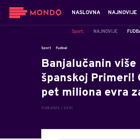
NASLOVNA
NAJNOVIJE
Sport:
NAJNOVIJE
FUDB
Sport
Fudbal
Banjalučanin više 
španskoj Primeri!
pet miliona evra z
17.08.2023. / 23:51