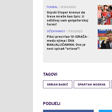
FUDBAL
10.04.2023.
|
Srpski štoper krenuo da
trese mreže kao špic: U
odličnoj sam golgeterskoj
formi!
OČEKIVANO?
17.03.2023.
|
Piksi precrtao 10 IGRAČA -
među njima i DVA
BANJALUČANINA: Ovo je
novi spisak "orlova"!
TAGOVI
SRĐAN BABIĆ
SPARTAK MOSKVA
PODIJELI