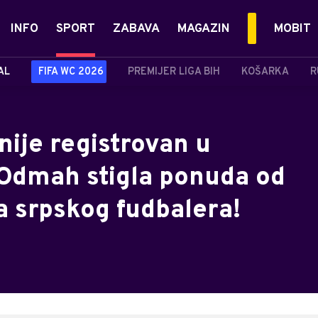
INFO
SPORT
ZABAVA
MAGAZIN
MOBIT
AL
FIFA WC 2026
PREMIJER LIGA BIH
KOŠARKA
R
nije registrovan u
 Odmah stigla ponuda od
a srpskog fudbalera!