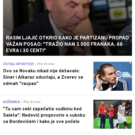
RASIM LJAJIĆ OTKRIO KAKO JE PARTIZANU PROPAO
VAŽAN POSAO: "TRAŽIO NAM 3.000 FRANAKA, 66
EVRA I 30 CENTI"
0
OSTALI SPORTOVI
Pre 14 min
|
Ovo se Novaku nikad nije dešavalo:
Siner i Alkaraz odustaju, a Zverev se
odmah "raspao"
0
KOŠARKA
Pre 31 min
|
"Tu sam sebi zapečatio sudbinu kod
Saleta": Nedović progovorio o sukobu
sa Đorđevićem i kako je sve počelo