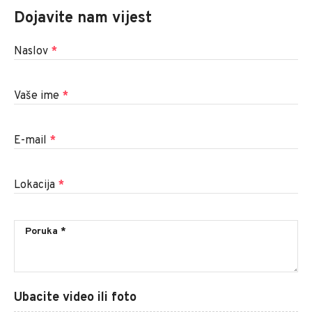
Dojavite nam vijest
Naslov
*
Vaše ime
*
E-mail
*
Lokacija
*
Ubacite video ili foto