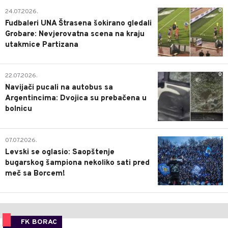
0
24.07.2026.
Fudbaleri UNA Štrasena šokirano gledali
Grobare: Nevjerovatna scena na kraju
utakmice Partizana
0
22.07.2026.
Navijači pucali na autobus sa
Argentincima: Dvojica su prebačena u
bolnicu
1
07.07.2026.
Levski se oglasio: Saopštenje
bugarskog šampiona nekoliko sati pred
meč sa Borcem!
FK BORAC