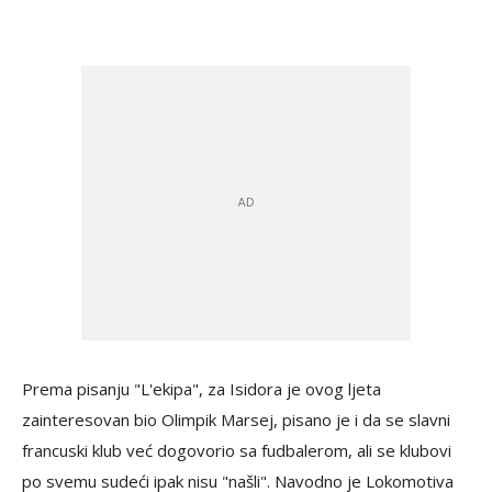
Prema pisanju "L'ekipa", za Isidora je ovog ljeta
zainteresovan bio Olimpik Marsej, pisano je i da se slavni
francuski klub već dogovorio sa fudbalerom, ali se klubovi
po svemu sudeći ipak nisu "našli". Navodno je Lokomotiva