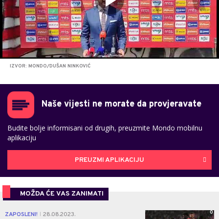
IZVOR: MONDO/DUŠAN NINKOVIĆ
Naše vijesti ne morate da provjeravate
Budite bolje informisani od drugih, preuzmite Mondo mobilnu
aplikaciju
PREUZMI APLIKACIJU
MOŽDA ĆE VAS ZANIMATI
0
ZAPOSLENI!
28.08.2023.
|