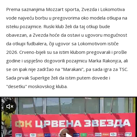
Prema saznanjima Mozzart sporta, Zvezda i Lokomotiva
vode najveću borbu u pregovorima oko modela otkupa na
isteku pozajmice. Ruski klub želi da taj otkup bude
obavezan, a Zvezda hoće da ostavi u ugovoru mogućnost
da otkupi fudbalera, čiji ugovor sa Lokomotivom ističe
2026. Crveno-bijeli su sa istim klubom pregovarali i prošle
godine i uspješno dogovorili pozajmicu Marka Rakonjca, ali
se on ipak nije zadržao na "Marakani", pa sada igra za TSC.
Sada prvak Superlige želi da istim putem dovede i
"desetku" moskovskog kluba.
zvuk