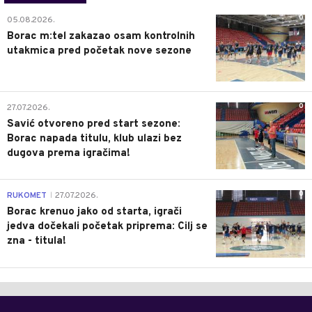
0
05.08.2026.
Borac m:tel zakazao osam kontrolnih
utakmica pred početak nove sezone
0
27.07.2026.
Savić otvoreno pred start sezone:
Borac napada titulu, klub ulazi bez
dugova prema igračima!
0
RUKOMET
27.07.2026.
|
Borac krenuo jako od starta, igrači
jedva dočekali početak priprema: Cilj se
zna - titula!