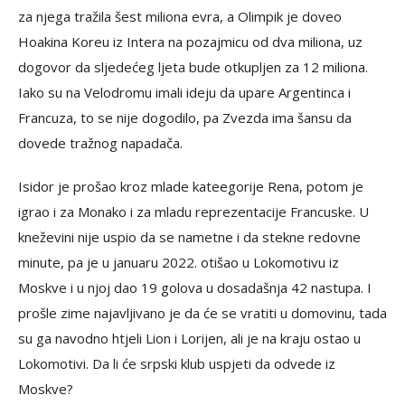
za njega tražila šest miliona evra, a Olimpik je doveo
Hoakina Koreu iz Intera na pozajmicu od dva miliona, uz
dogovor da sljedećeg ljeta bude otkupljen za 12 miliona.
Iako su na Velodromu imali ideju da upare Argentinca i
Francuza, to se nije dogodilo, pa Zvezda ima šansu da
dovede tražnog napadača.
Isidor je prošao kroz mlade kateegorije Rena, potom je
igrao i za Monako i za mladu reprezentacije Francuske. U
kneževini nije uspio da se nametne i da stekne redovne
minute, pa je u januaru 2022. otišao u Lokomotivu iz
Moskve i u njoj dao 19 golova u dosadašnja 42 nastupa. I
prošle zime najavljivano je da će se vratiti u domovinu, tada
su ga navodno htjeli Lion i Lorijen, ali je na kraju ostao u
Lokomotivi. Da li će srpski klub uspjeti da odvede iz
Moskve?