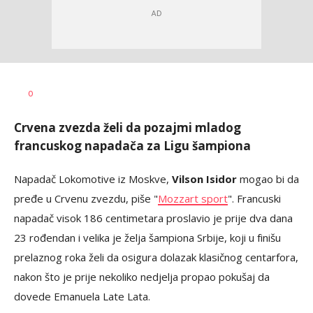
0
Crvena zvezda želi da pozajmi mladog
francuskog napadača za Ligu šampiona
Napadač Lokomotive iz Moskve,
Vilson Isidor
mogao bi da
pređe u Crvenu zvezdu, piše "
Mozzart sport
". Francuski
napadač visok 186 centimetara proslavio je prije dva dana
23 rođendan i velika je želja šampiona Srbije, koji u finišu
prelaznog roka želi da osigura dolazak klasičnog centarfora,
nakon što je prije nekoliko nedjelja propao pokušaj da
dovede Emanuela Late Lata.