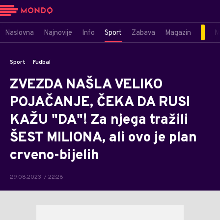
Naslovna
Najnovije
Info
Sport
Zabava
Magazin
M
Sport
Fudbal
ZVEZDA NAŠLA VELIKO
POJAČANJE, ČEKA DA RUSI
KAŽU "DA"! Za njega tražili
ŠEST MILIONA, ali ovo je plan
crveno-bijelih
29.08.2023. / 22:26