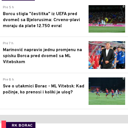
0
Pre 5 h
Borcu stigla "čestitka" iz UEFA pred
dvomeč sa Bjelorusima: Crveno-plavi
moraju da plate 12.750 evra!
0
Pre 7 h
Marinović napravio jednu promjenu na
spisku Borca pred dvomeč sa ML
Vitebskom
0
Pre 8 h
Sve o utakmici Borac - ML Vitebsk: Kad
počinje, ko prenosi i koliki je ulog?
RK BORAC