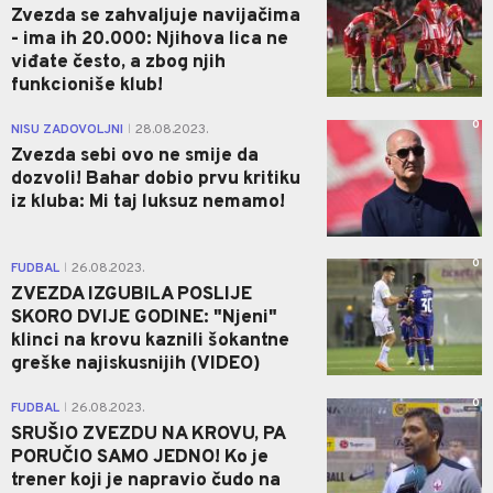
Zvezda se zahvaljuje navijačima
- ima ih 20.000: Njihova lica ne
viđate često, a zbog njih
funkcioniše klub!
0
NISU ZADOVOLJNI
28.08.2023.
|
Zvezda sebi ovo ne smije da
dozvoli! Bahar dobio prvu kritiku
iz kluba: Mi taj luksuz nemamo!
0
FUDBAL
26.08.2023.
|
ZVEZDA IZGUBILA POSLIJE
SKORO DVIJE GODINE: "Njeni"
klinci na krovu kaznili šokantne
greške najiskusnijih (VIDEO)
0
FUDBAL
26.08.2023.
|
SRUŠIO ZVEZDU NA KROVU, PA
PORUČIO SAMO JEDNO! Ko je
trener koji je napravio čudo na