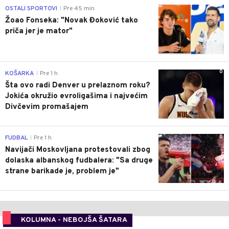
0
OSTALI SPORTOVI
Pre 45 min
|
Žoao Fonseka: "Novak Đoković tako
priča jer je mator"
0
KOŠARKA
Pre 1 h
|
Šta ovo radi Denver u prelaznom roku?
Jokića okružio evroligašima i najvećim
Divčevim promašajem
0
FUDBAL
Pre 1 h
|
Navijači Moskovljana protestovali zbog
dolaska albanskog fudbalera: "Sa druge
strane barikade je, problem je"
KOLUMNA - NEBOJŠA ŠATARA