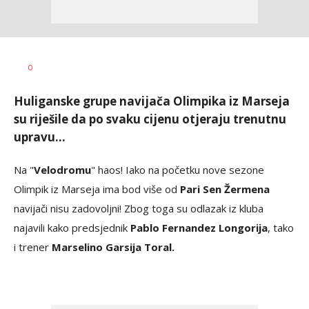
Bojan
AUTOR
0
Jakovljević
Huliganske grupe navijača Olimpika iz Marseja
su riješile da po svaku cijenu otjeraju trenutnu
upravu...
Na "
Velodromu
" haos! Iako na početku nove sezone
Olimpik iz Marseja ima bod više od
Pari Sen Žermena
navijači nisu zadovoljni! Zbog toga su odlazak iz kluba
najavili kako predsjednik
Pablo Fernandez Longorija
, tako
i trener
Marselino Garsija Toral.