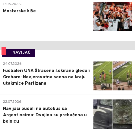
0
17.05.2026.
Mostarske kiše
NAVIJAČI
0
24.07.2026.
Fudbaleri UNA Štrasena šokirano gledali
Grobare: Nevjerovatna scena na kraju
utakmice Partizana
0
22.07.2026.
Navijači pucali na autobus sa
Argentincima: Dvojica su prebačena u
bolnicu