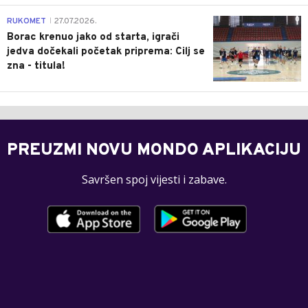
0
RUKOMET
27.07.2026.
|
Borac krenuo jako od starta, igrači
jedva dočekali početak priprema: Cilj se
zna - titula!
PREUZMI NOVU MONDO APLIKACIJU
Savršen spoj vijesti i zabave.