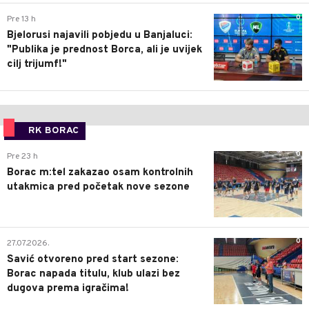
0
Pre 13 h
Bjelorusi najavili pobjedu u Banjaluci:
"Publika je prednost Borca, ali je uvijek
cilj trijumf!"
RK BORAC
0
Pre 23 h
Borac m:tel zakazao osam kontrolnih
utakmica pred početak nove sezone
0
27.07.2026.
Savić otvoreno pred start sezone:
Borac napada titulu, klub ulazi bez
dugova prema igračima!