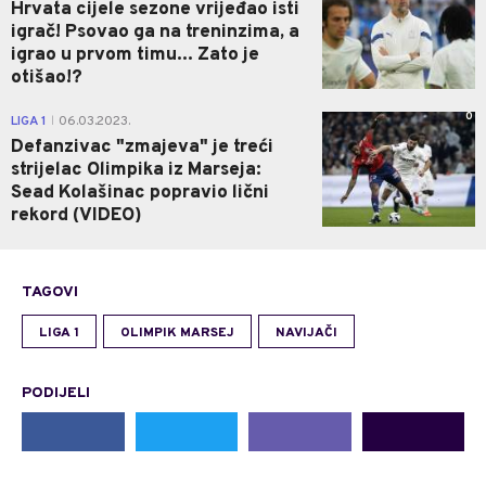
Hrvata cijele sezone vrijeđao isti
igrač! Psovao ga na treninzima, a
igrao u prvom timu... Zato je
otišao!?
0
LIGA 1
06.03.2023.
|
Defanzivac "zmajeva" je treći
strijelac Olimpika iz Marseja:
Sead Kolašinac popravio lični
rekord (VIDEO)
TAGOVI
LIGA 1
OLIMPIK MARSEJ
NAVIJAČI
PODIJELI