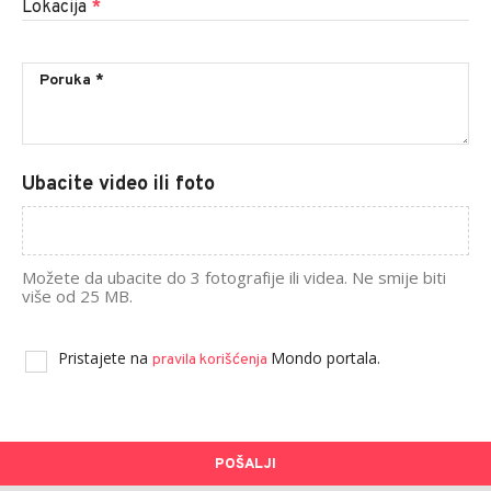
Lokacija
*
Ubacite video ili foto
Možete da ubacite do 3 fotografije ili videa. Ne smije biti
više od 25 MB.
Pristajete na
Mondo portala.
pravila korišćenja
POŠALJI