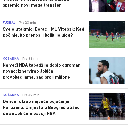
spremio novi mega transfer
0
FUDBAL
Pre 20 min
|
Sve o utakmici Borac - ML Vitebsk: Kad
počinje, ko prenosi i koliki je ulog?
0
KOŠARKA
Pre 36 min
|
Najveći NBA tabadžija dobio ogroman
novac: Iznervirao Jokića
provokacijama, sad broji milione
0
KOŠARKA
Pre 39 min
|
Denver ukrao najveće pojačanje
Partizanu: Umjesto u Beograd otišao
da sa Jokićem osvoji NBA