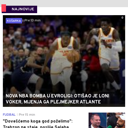
NAJNOVIJE
0
Pre 13 min
KOŠARKA
NOVA NBA BOMBA U EVROLIGI: OTIŠAO JE LONI
VOKER, MIJENJA GA PLEJMEJKER ATLANTE
0
FUDBAL
Pre 15 min
|
"Dovešćemo koga god poželimo":
Trabzon ne staje, poslije Salaha