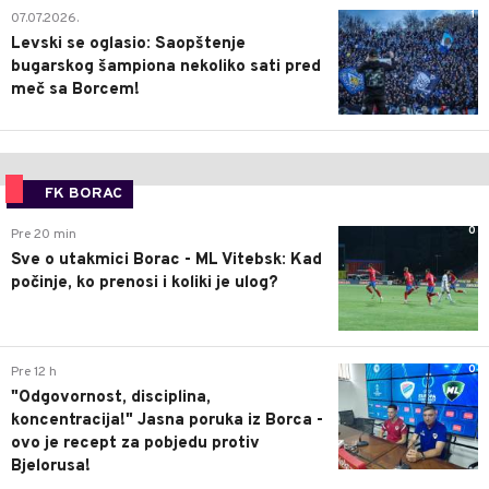
1
07.07.2026.
Levski se oglasio: Saopštenje
bugarskog šampiona nekoliko sati pred
meč sa Borcem!
FK BORAC
0
Pre 20 min
Sve o utakmici Borac - ML Vitebsk: Kad
počinje, ko prenosi i koliki je ulog?
0
Pre 12 h
"Odgovornost, disciplina,
koncentracija!" Jasna poruka iz Borca -
ovo je recept za pobjedu protiv
Bjelorusa!