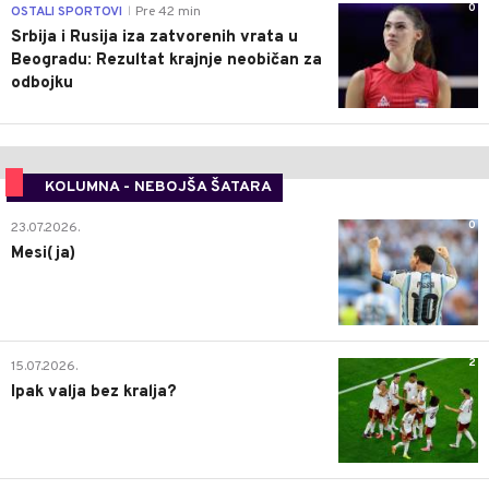
0
OSTALI SPORTOVI
Pre 42 min
|
Srbija i Rusija iza zatvorenih vrata u
Beogradu: Rezultat krajnje neobičan za
odbojku
KOLUMNA - NEBOJŠA ŠATARA
0
23.07.2026.
Mesi(ja)
2
15.07.2026.
Ipak valja bez kralja?