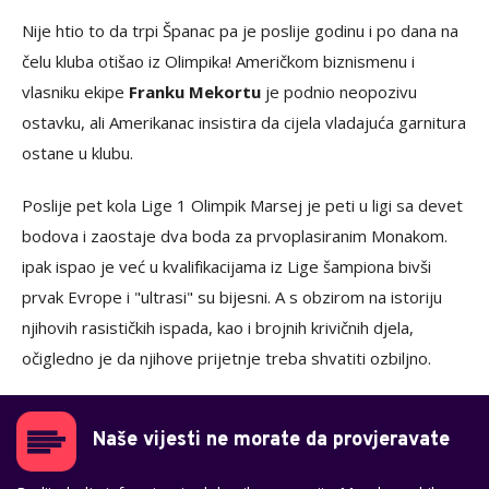
Nije htio to da trpi Španac pa je poslije godinu i po dana na
čelu kluba otišao iz Olimpika! Američkom biznismenu i
vlasniku ekipe
Franku Mekortu
je podnio neopozivu
ostavku, ali Amerikanac insistira da cijela vladajuća garnitura
ostane u klubu.
Poslije pet kola Lige 1 Olimpik Marsej je peti u ligi sa devet
bodova i zaostaje dva boda za prvoplasiranim Monakom.
ipak ispao je već u kvalifikacijama iz Lige šampiona bivši
prvak Evrope i "ultrasi" su bijesni. A s obzirom na istoriju
njihovih rasističkih ispada, kao i brojnih krivičnih djela,
očigledno je da njihove prijetnje treba shvatiti ozbiljno.
Naše vijesti ne morate da provjeravate