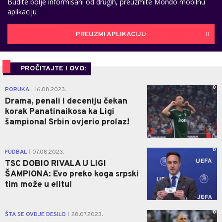
Budite bolje informisani od drugih, preuzmite Mondo mobilnu
aplikaciju
PREUZMI APLIKACIJU
PROČITAJTE I OVO:
0
PORUKA
16.08.2023.
|
Drama, penali i deceniju čekan
korak Panatinaikosa ka Ligi
šampiona! Srbin ovjerio prolaz!
0
FUDBAL
07.08.2023.
|
TSC DOBIO RIVALA U LIGI
ŠAMPIONA: Evo preko koga srpski
tim može u elitu!
0
ŠTA SE OVDJE DESILO
28.07.2023.
|