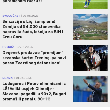
porodičnom ručku?!
0
SVAKA ČAST
03.08.2023.
|
Senzacija u Ligi šampiona!
Zemlja od 54.000 stanovnika
napravila čudo, lekcija za BiH i
Crnu Goru
0
POMOĆ!
02.08.2023.
|
Degenek prodavao "premijum"
sezonske karte: Trening, pa novi
posao Zvezdinog defanzivca!
0
DRAMA!
01.08.2023.
|
Ludogorec i Petev eliminisani iz
LŠ! Veliki uspjeh Olimpije -
Slovenci pogodili u 90+2, Bugari
promašili penal u 90+11!