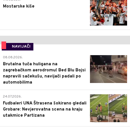
Mostarske kiše
NAVIJAČI
0
08.08.2026.
Brutalna tuča huligana na
zagrebačkom aerodromu! Bed Blu Bojsi
napravili sačekušu, navijači padali po
automobilima
0
24.07.2026.
Fudbaleri UNA Štrasena šokirano gledali
Grobare: Nevjerovatna scena na kraju
utakmice Partizana