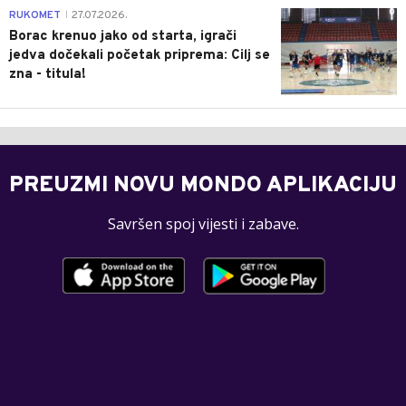
0
RUKOMET
27.07.2026.
|
Borac krenuo jako od starta, igrači
jedva dočekali početak priprema: Cilj se
zna - titula!
PREUZMI NOVU MONDO APLIKACIJU
Savršen spoj vijesti i zabave.