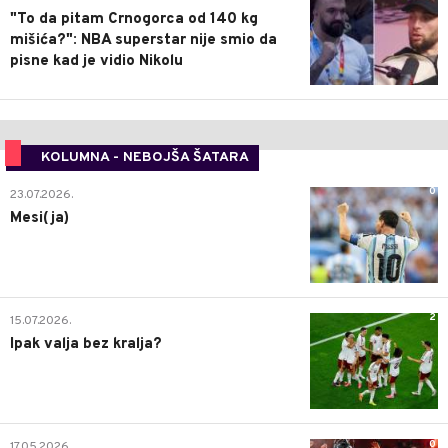
"To da pitam Crnogorca od 140 kg
mišića?": NBA superstar nije smio da
pisne kad je vidio Nikolu
KOLUMNA - NEBOJŠA ŠATARA
0
23.07.2026.
Mesi(ja)
2
15.07.2026.
Ipak valja bez kralja?
0
17.05.2026.