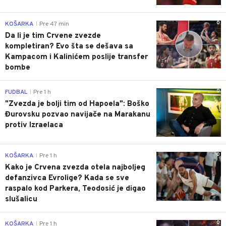
0
KOŠARKA
Pre 47 min
|
Da li je tim Crvene zvezde
kompletiran? Evo šta se dešava sa
Kampacom i Kalinićem poslije transfer
bombe
0
FUDBAL
Pre 1 h
|
"Zvezda je bolji tim od Hapoela": Boško
Đurovsku pozvao navijače na Marakanu
protiv Izraelaca
0
KOŠARKA
Pre 1 h
|
Kako je Crvena zvezda otela najboljeg
defanzivca Evrolige? Kada se sve
raspalo kod Parkera, Teodosić je digao
slušalicu
0
KOŠARKA
Pre 1 h
|