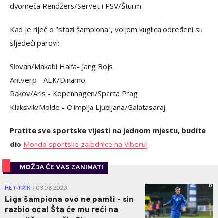
dvomeča Rendžers/Servet i PSV/Šturm.
Kad je riječ o "stazi šampiona", voljom kuglica određeni su
sljedeći parovi:
Slovan/Makabi Haifa- Jang Bojs
Antverp - AEK/Dinamo
Rakov/Aris - Kopenhagen/Sparta Prag
Klaksvik/Molde - Olimpija Ljubljana/Galatasaraj
Pratite sve sportske vijesti na jednom mjestu, budite
dio
Mondo sportske zajednice na Viberu!
MOŽDA ĆE VAS ZANIMATI
0
HET-TRIK
03.08.2023.
|
Liga šampiona ovo ne pamti - sin
razbio oca! Šta će mu reći na