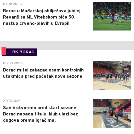
0
07.08.2026.
Borac u Mađarskoj obilježava jubilej:
Revanš sa ML Vitebskom biće 50.
nastup crveno-plavih u Evropi!
RK BORAC
0
05.08.2026.
Borac m:tel zakazao osam kontrolnih
utakmica pred početak nove sezone
0
27.07.2026.
Savić otvoreno pred start sezone:
Borac napada titulu, klub ulazi bez
dugova prema igračima!