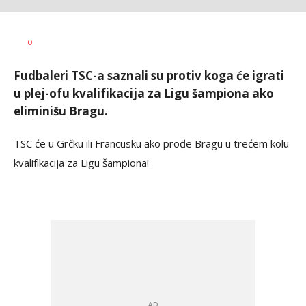
Dragan
AUTOR
0
Šutvić
Fudbaleri TSC-a saznali su protiv koga će igrati
u plej-ofu kvalifikacija za Ligu šampiona ako
eliminišu Bragu.
TSC će u Grčku ili Francusku ako prođe Bragu u trećem kolu
kvalifikacija za Ligu šampiona!