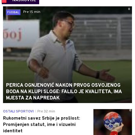
NAJNOVIJE
0
Pre 15 min
FUDBAL
PERICA OGNJENOVIĆ NAKON PRVOG OSVOJENOG
BODA NA KLUPI SLOGE: FALILO JE KVALITETA, IMA
MJESTA ZA NAPREDAK
0
OSTALI SPORTOVI
Pre 32 min
|
Rukometni savez Srbije je prošlost:
Promijenjen statut, ime i vizuelni
identitet