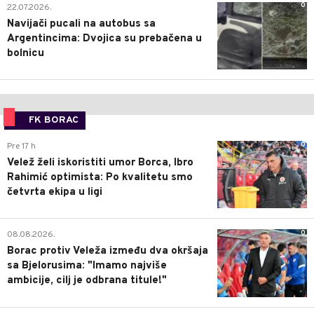
0
22.07.2026.
Navijači pucali na autobus sa
Argentincima: Dvojica su prebačena u
bolnicu
FK BORAC
0
Pre 17 h
Velež želi iskoristiti umor Borca, Ibro
Rahimić optimista: Po kvalitetu smo
četvrta ekipa u ligi
0
08.08.2026.
Borac protiv Veleža između dva okršaja
sa Bjelorusima: "Imamo najviše
ambicije, cilj je odbrana titule!"