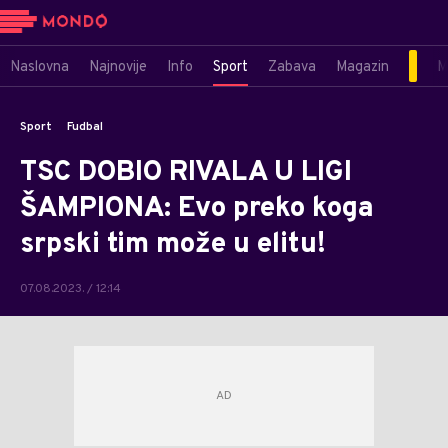
Naslovna
Najnovije
Info
Sport
Zabava
Magazin
M
Sport
Fudbal
TSC DOBIO RIVALA U LIGI
ŠAMPIONA: Evo preko koga
srpski tim može u elitu!
07.08.2023. / 12:14