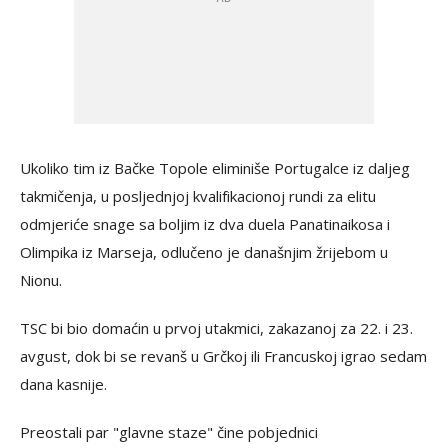
Ukoliko tim iz Bačke Topole eliminiše Portugalce iz daljeg
takmičenja, u posljednjoj kvalifikacionoj rundi za elitu
odmjeriće snage sa boljim iz dva duela Panatinaikosa i
Olimpika iz Marseja, odlučeno je današnjim žrijebom u
Nionu.
TSC bi bio domaćin u prvoj utakmici, zakazanoj za 22. i 23.
avgust, dok bi se revanš u Grčkoj ili Francuskoj igrao sedam
dana kasnije.
Preostali par "glavne staze" čine pobjednici