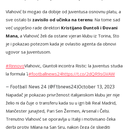
Vlahović bi mogao da dobije od Juventusa osnovnu platu, a
sve ostalo bi
zavisilo od učinka na terenu
. Na tome sad
već uspješno rade direktori
Kristijano Đuntoli i Đovani
Mana,
a Vlahović želi da ostane vjeran klubu iz Torina, što
je i pokazao potezom kada je ovlastio agenta da obnovi
ugovor sa Juventusom.
#Rinnovo
Vlahovic, Giuntoli incontra Ristic: la Juventus studia
la formula ⤵️
#footballnews24
https://t.co/2dQR9sGVAW
October 13, 2023
— Football News 24 (@Ftbnews24)
Napadač je pokazao privrženost italijanskom klubu jer nije
želio ni da čuje o transferu kada su u igri bili Real Madrid,
Mančester junajted, Pari Sen Žermen, Arsenal i Čelsi.
Trenutno Vlahović se oporavlja u Italiji i motivisano čeka
derbi protiv Milana na San Siru, nakon čega će slijediti