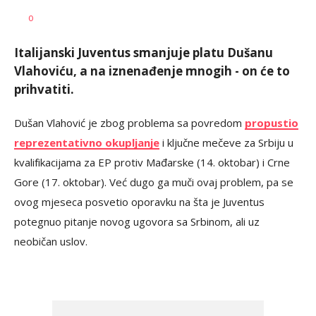
Dragan
AUTOR
0
Šutvić
Italijanski Juventus smanjuje platu Dušanu
Vlahoviću, a na iznenađenje mnogih - on će to
prihvatiti.
Dušan Vlahović je zbog problema sa povredom
propustio
reprezentativno okupljanje
i ključne mečeve za Srbiju u
kvalifikacijama za EP protiv Mađarske (14. oktobar) i Crne
Gore (17. oktobar). Već dugo ga muči ovaj problem, pa se
ovog mjeseca posvetio oporavku na šta je Juventus
potegnuo pitanje novog ugovora sa Srbinom, ali uz
neobičan uslov.