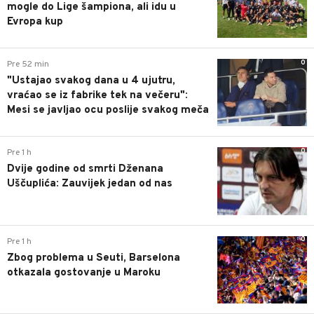
mogle do Lige šampiona, ali idu u
Evropa kup
0
Pre 52 min
"Ustajao svakog dana u 4 ujutru,
vraćao se iz fabrike tek na večeru":
Mesi se javljao ocu poslije svakog meča
0
Pre 1 h
Dvije godine od smrti Dženana
Uščuplića: Zauvijek jedan od nas
0
Pre 1 h
Zbog problema u Seuti, Barselona
otkazala gostovanje u Maroku