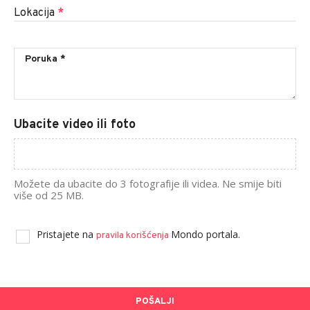
Lokacija
*
Ubacite video ili foto
Možete da ubacite do 3 fotografije ili videa. Ne smije biti
više od 25 MB.
Pristajete na
Mondo portala.
pravila korišćenja
POŠALJI