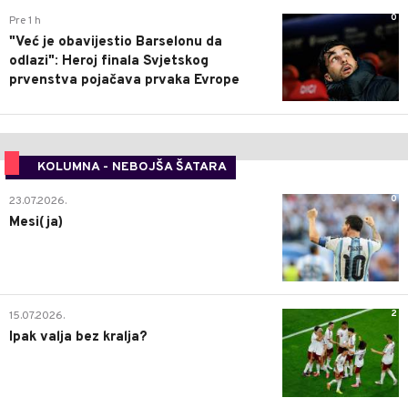
0
Pre 1 h
"Već je obavijestio Barselonu da
odlazi": Heroj finala Svjetskog
prvenstva pojačava prvaka Evrope
KOLUMNA - NEBOJŠA ŠATARA
0
23.07.2026.
Mesi(ja)
2
15.07.2026.
Ipak valja bez kralja?