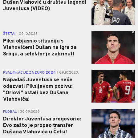
Dušan Vlahović u društvu legendi
Juventusa (VIDEO)
0
ŠTETA!
09.10.2023.
|
Piksi objasnio situaciju s
Vlahovićem! Dušan ne igra za
Srbiju, a selektor je zabrinut!
0
KVALIFIKACIJE ZA EURO 2024
09.10.2023.
|
Napadač Juventusa se neće
odazvati Piksijevom pozivu:
"Orlovi" ostali bez Dušana
Vlahovića!
0
FUDBAL
30.09.2023.
|
Direktor Juventusa progovorio:
Evo zašto je propao transfer
Dušana Vlahovića u Čelsi!