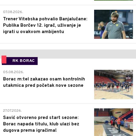
0
07.08.2026.
Trener Vitebska pohvalio Banjalučane:
Publika Borčev 12. igrač, uživanje je
igrati u ovakvom ambijentu
RK BORAC
0
05.08.2026.
Borac m:tel zakazao osam kontrolnih
utakmica pred početak nove sezone
0
27.07.2026.
Savić otvoreno pred start sezone:
Borac napada titulu, klub ulazi bez
dugova prema igračima!