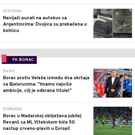
0
22.07.2026.
Navijači pucali na autobus sa
Argentincima: Dvojica su prebačena u
bolnicu
FK BORAC
0
Pre 6 h
Borac protiv Veleža između dva okršaja
sa Bjelorusima: "Imamo najviše
ambicije, cilj je odbrana titule!"
0
07.08.2026.
Borac u Mađarskoj obilježava jubilej:
Revanš sa ML Vitebskom biće 50.
nastup crveno-plavih u Evropi!