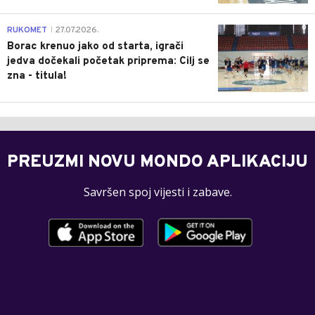
0
RUKOMET
27.07.2026.
|
Borac krenuo jako od starta, igrači
jedva dočekali početak priprema: Cilj se
zna - titula!
PREUZMI NOVU MONDO APLIKACIJU
Savršen spoj vijesti i zabave.