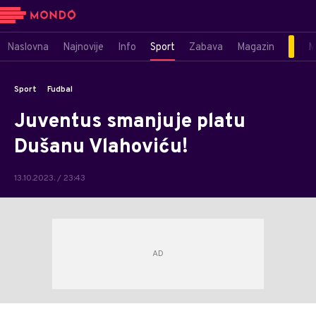
Naslovna
Najnovije
Info
Sport
Zabava
Magazin
M
Sport
Fudbal
Juventus smanjuje platu
Dušanu Vlahoviću!
13.10.2023. / 23:43