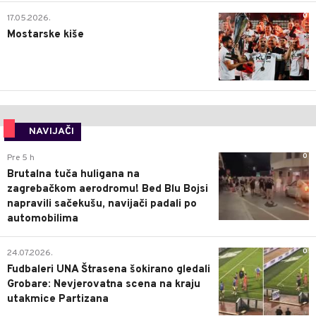
0
17.05.2026.
Mostarske kiše
NAVIJAČI
0
Pre 5 h
Brutalna tuča huligana na
zagrebačkom aerodromu! Bed Blu Bojsi
napravili sačekušu, navijači padali po
automobilima
0
24.07.2026.
Fudbaleri UNA Štrasena šokirano gledali
Grobare: Nevjerovatna scena na kraju
utakmice Partizana