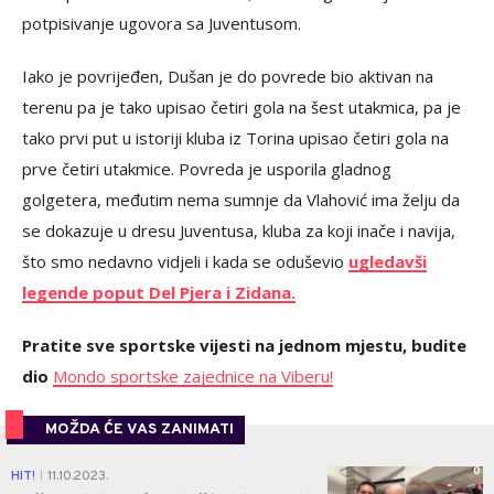
potpisivanje ugovora sa Juventusom.
Iako je povrijeđen, Dušan je do povrede bio aktivan na
terenu pa je tako upisao četiri gola na šest utakmica, pa je
tako prvi put u istoriji kluba iz Torina upisao četiri gola na
prve četiri utakmice. Povreda je usporila gladnog
golgetera, međutim nema sumnje da Vlahović ima želju da
se dokazuje u dresu Juventusa, kluba za koji inače i navija,
što smo nedavno vidjeli i kada se oduševio
ugledavši
legende poput Del Pjera i Zidana.
Pratite sve sportske vijesti na jednom mjestu, budite
dio
Mondo sportske zajednice na Viberu!
MOŽDA ĆE VAS ZANIMATI
0
HIT!
11.10.2023.
|