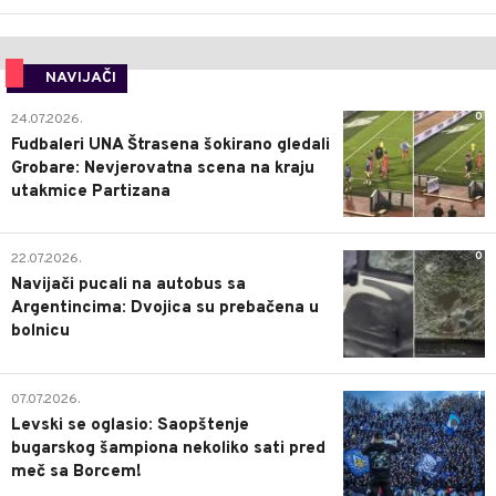
NAVIJAČI
0
24.07.2026.
Fudbaleri UNA Štrasena šokirano gledali
Grobare: Nevjerovatna scena na kraju
utakmice Partizana
0
22.07.2026.
Navijači pucali na autobus sa
Argentincima: Dvojica su prebačena u
bolnicu
1
07.07.2026.
Levski se oglasio: Saopštenje
bugarskog šampiona nekoliko sati pred
meč sa Borcem!