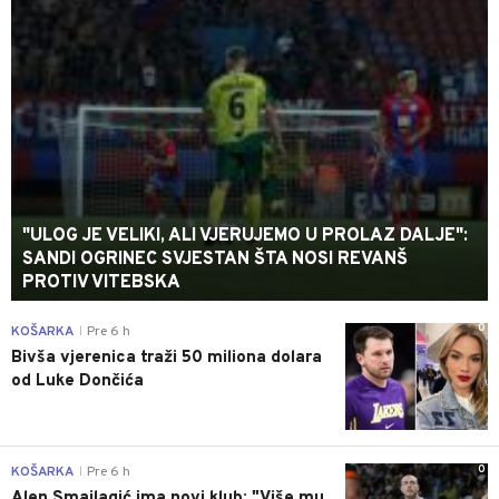
"ULOG JE VELIKI, ALI VJERUJEMO U PROLAZ DALJE":
SANDI OGRINEC SVJESTAN ŠTA NOSI REVANŠ
PROTIV VITEBSKA
0
KOŠARKA
Pre 6 h
|
Bivša vjerenica traži 50 miliona dolara
od Luke Dončića
0
KOŠARKA
Pre 6 h
|
Alen Smailagić ima novi klub: "Više mu