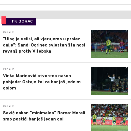
FK BORAC
0
Pre 6 h
"Ulog je veliki, ali vjerujemo u prolaz
dalje": Sandi Ogrinec svjestan šta nosi
revanš protiv Vitebska
0
Pre 6 h
Vinko Marinović otvoreno nakon
pobjede: Ostaje žal za bar još jednim
golom
0
Pre 6 h
Savić nakon "minimalca" Borca: Morali
smo postići bar još jedan gol