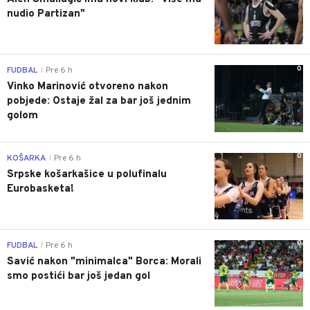
nudio Partizan"
0
FUDBAL
Pre 6 h
|
Vinko Marinović otvoreno nakon
pobjede: Ostaje žal za bar još jednim
golom
0
KOŠARKA
Pre 6 h
|
Srpske košarkašice u polufinalu
Eurobasketa!
0
FUDBAL
Pre 6 h
|
Savić nakon "minimalca" Borca: Morali
smo postići bar još jedan gol