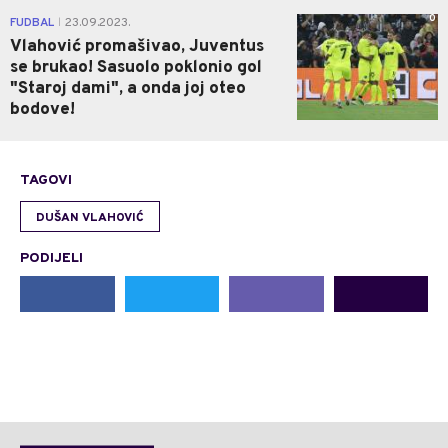
0
FUDBAL
23.09.2023.
|
Vlahović promašivao, Juventus
se brukao! Sasuolo poklonio gol
"Staroj dami", a onda joj oteo
bodove!
TAGOVI
DUŠAN VLAHOVIĆ
PODIJELI