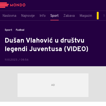
Naslovna
Najnovije
Info
Sport
Zabava
Magazin
M
Sport
Fudbal
Dušan Vlahović u društvu
legendi Juventusa (VIDEO)
11.10.2023. / 08:56