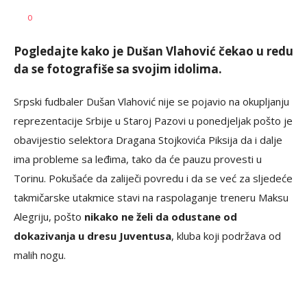
Nebojša
AUTOR
0
Šatara
Pogledajte kako je Dušan Vlahović čekao u redu
da se fotografiše sa svojim idolima.
Srpski fudbaler Dušan Vlahović nije se pojavio na okupljanju
reprezentacije Srbije u Staroj Pazovi u ponedjeljak pošto je
obavijestio selektora Dragana Stojkovića Piksija da i dalje
ima probleme sa leđima, tako da će pauzu provesti u
Torinu. Pokušaće da zaliječi povredu i da se već za sljedeće
takmičarske utakmice stavi na raspolaganje treneru Maksu
Alegriju, pošto
nikako ne želi da odustane od
dokazivanja u dresu Juventusa
, kluba koji podržava od
malih nogu.