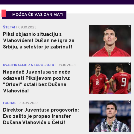
MOŽDA ĆE VAS ZANIMATI
0
ŠTETA!
09.10.2023.
|
Piksi objasnio situaciju s
Vlahovićem! Dušan ne igra za
Srbiju, a selektor je zabrinut!
0
KVALIFIKACIJE ZA EURO 2024
09.10.2023.
|
Napadač Juventusa se neće
odazvati Piksijevom pozivu:
"Orlovi" ostali bez Dušana
Vlahovića!
0
FUDBAL
30.09.2023.
|
Direktor Juventusa progovorio:
Evo zašto je propao transfer
Dušana Vlahovića u Čelsi!