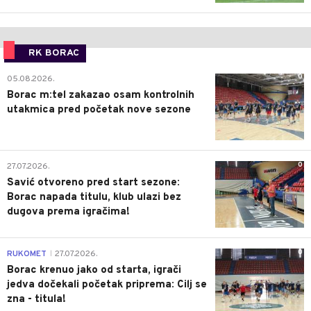
RK BORAC
0
05.08.2026.
Borac m:tel zakazao osam kontrolnih
utakmica pred početak nove sezone
0
27.07.2026.
Savić otvoreno pred start sezone:
Borac napada titulu, klub ulazi bez
dugova prema igračima!
0
RUKOMET
27.07.2026.
|
Borac krenuo jako od starta, igrači
jedva dočekali početak priprema: Cilj se
zna - titula!