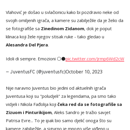
Vlahović je došao u svlačionicu kako bi pozdravio neke od
svojih omiljenih igrača, a kamere su zabilježile da je želio da
se fotografiše sa
Zinedinom Zidanom
, dok je poput
klinaca koji žele njegov stisak ruke - tako gledao u
Alesandra Del Pjera
.
Idoli di sempre. Emozioni ⚪️⚫️
pic.twitter.com/Jrmp6Wd2cW
October 10, 2023
— JuventusFC (@juventusfc)
Nije naravno Juventus bio jedini od aktuelnih igrača
Juventusa koji su "poludjeli" za legendama, pa smo tako
vidjeli i Nikola Fađolija koji
čeka red da se fotografiše sa
Zizuom i Pinturikijom
, Aleks Sandro je tražio savjet
Patrisa Evre... To je ipak bio samo djelić onoga što su
kamere zabilježile, a sigurno je mnogo više viđeno u