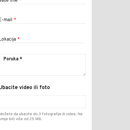
Vaše ime
*
E-mail
*
Lokacija
*
Ubacite video ili foto
Možete da ubacite do 3 fotografije ili videa. Ne
smije biti više od 25 MB.