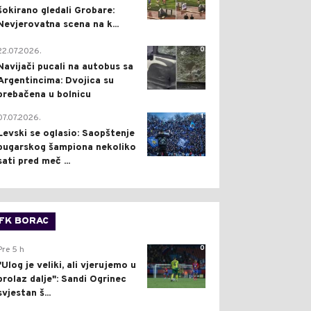
šokirano gledali Grobare:
Nevjerovatna scena na k...
0
22.07.2026.
Navijači pucali na autobus sa
Argentincima: Dvojica su
prebačena u bolnicu
1
07.07.2026.
Levski se oglasio: Saopštenje
bugarskog šampiona nekoliko
sati pred meč ...
FK BORAC
0
Pre 5 h
"Ulog je veliki, ali vjerujemo u
prolaz dalje": Sandi Ogrinec
svjestan š...