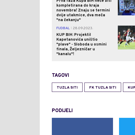
Prva faza Kupa BiH neće biti
kompletirana do kraja
novembra! Znaju se termini
dvije utakmice, dva meča
"na čekanju"
FUDBAL
28.09.2023.
|
KUP BIH: Projektil
Kapetanovića uništio
"plave" - Sloboda u osmini
finala, Željezničar u
"kanalu"!
TAGOVI
TUZLA SITI
FK TUZLA SITI
KUP
PODIJELI