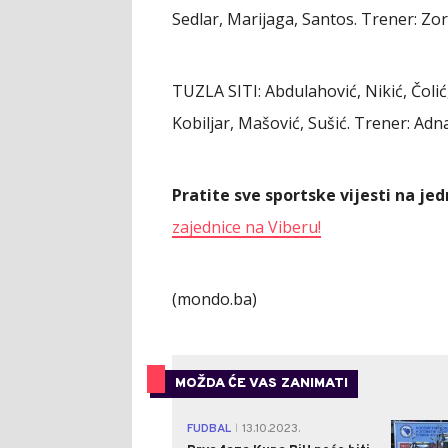
Sedlar, Marijaga, Santos. Trener: Zor
TUZLA SITI: Abdulahović, Nikić, Čolić, 
Kobiljar, Mašović, Sušić. Trener: A
Pratite sve sportske vijesti na j
zajednice na Viberu!
(mondo.ba)
MOŽDA ĆE VAS ZANIMATI
FUDBAL
13.10.2023.
|