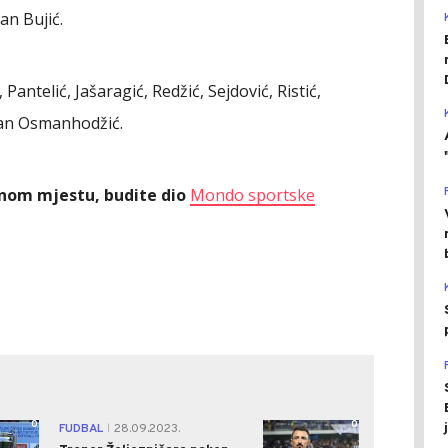
an Bujić.
Pantelić, Jašaragić, Redžić, Sejdović, Ristić,
dnan Osmanhodžić.
ednom mjestu, budite dio
Mondo sportske
0
0
FUDBAL
28.09.2023.
|