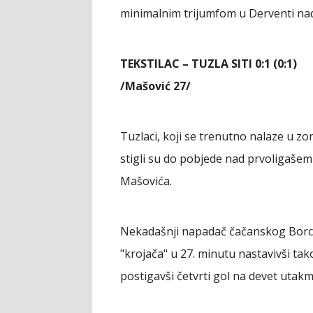
minimalnim trijumfom u Derventi nad
TEKSTILAC – TUZLA SITI 0:1 (0:1)
/Mašović 27/
Tuzlaci, koji se trenutno nalaze u zon
stigli su do pobjede nad prvoligašem
Mašovića.
Nekadašnji napadač čačanskog Borca
"krojača" u 27. minutu nastavivši ta
postigavši četvrti gol na devet utakm