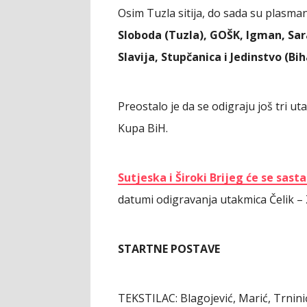
Osim Tuzla sitija, do sada su plasman
Sloboda (Tuzla), GOŠK, Igman, Sar
Slavija, Stupčanica i Jedinstvo (Bih
Preostalo je da se odigraju još tri u
Kupa BiH.
Sutjeska i Široki Brijeg će se sast
datumi odigravanja utakmica Čelik – Z
STARTNE POSTAVE
TEKSTILAC: Blagojević, Marić, Trninić