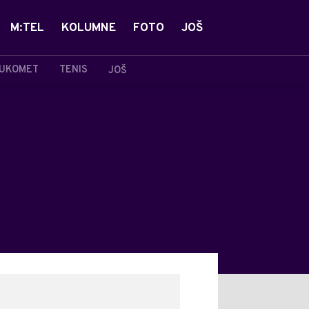
M:TEL
KOLUMNE
FOTO
JOŠ
UKOMET
TENIS
JOŠ