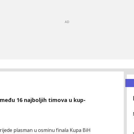
i među 16 najboljih timova u kup-
e srijede plasman u osminu finala Kupa BiH