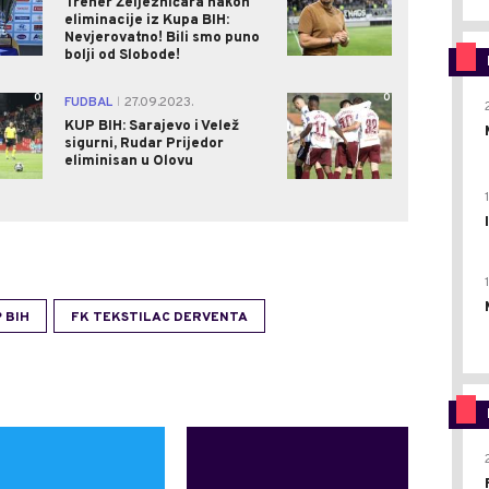
Trener Željezničara nakon
eliminacije iz Kupa BIH:
Nevjerovatno! Bili smo puno
bolji od Slobode!
0
0
FUDBAL
27.09.2023.
|
KUP BIH: Sarajevo i Velež
sigurni, Rudar Prijedor
eliminisan u Olovu
 BIH
FK TEKSTILAC DERVENTA