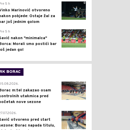
0
Pre 5 h
Vinko Marinović otvoreno
nakon pobjede: Ostaje žal za
bar još jednim golom
0
Pre 5 h
Savić nakon "minimalca"
Borca: Morali smo postići bar
još jedan gol
RK BORAC
0
05.08.2026.
Borac m:tel zakazao osam
kontrolnih utakmica pred
početak nove sezone
0
27.07.2026.
Savić otvoreno pred start
sezone: Borac napada titulu,