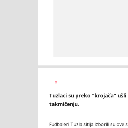
Dragan
AUTOR
0
Šutvić
Tuzlaci su preko "krojača" ušl
takmičenju.
Fudbaleri Tuzla sitija izborili su ov