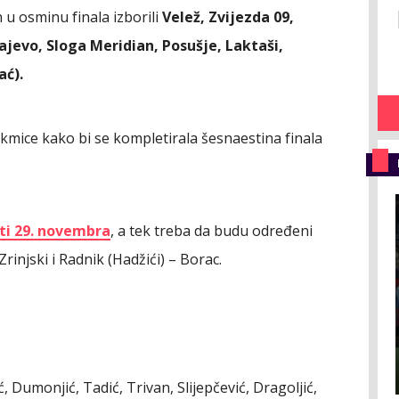
 u osminu finala izborili
Velež, Zvijezda 09,
ajevo, Sloga Meridian, Posušje, Laktaši,
ać).
takmice kako bi se kompletirala šesnaestina finala
ati 29. novembra
, a tek treba da budu određeni
rinjski i Radnik (Hadžići) – Borac.
, Dumonjić, Tadić, Trivan, Slijepčević, Dragoljić,