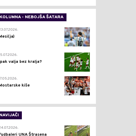
KOLUMNA - NEBOJŠA ŠATARA
0
23.07.2026.
Mesi(ja)
2
15.07.2026.
Ipak valja bez kralja?
0
17.05.2026.
Mostarske kiše
NAVIJAČI
0
24.07.2026.
Fudbaleri UNA Štrasena