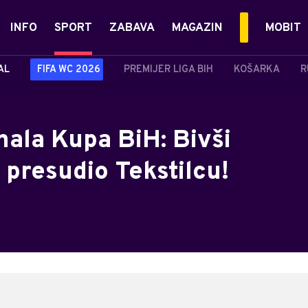
INFO
SPORT
ZABAVA
MAGAZIN
MOBIT
AL
FIFA WC 2026
PREMIJER LIGA BIH
KOŠARKA
R
inala Kupa BiH: Bivši
presudio Tekstilcu!