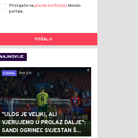
Pristajete na
pravila korišćenja
Mondo
portala.
POŠALJI
NAJNOVIJE
0
Pre 5 h
FUDBAL
"ULOG JE VELIKI, ALI
VJERUJEMO U PROLAZ DALJE":
SANDI OGRINEC SVJESTAN Š...